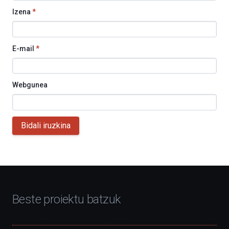
Izena
*
E-mail
*
Webgunea
Bidali iruzkina
Beste proiektu batzuk