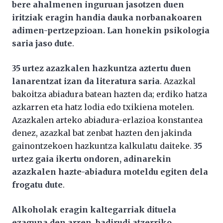
bere ahalmenen inguruan jasotzen duen
iritziak eragin handia dauka norbanakoaren
adimen-pertzepzioan. Lan honekin psikologia
saria jaso dute
.
35 urtez azazkalen hazkuntza aztertu duen
lanarentzat izan da literatura saria
. Azazkal
bakoitza abiadura batean hazten da; erdiko hatza
azkarren eta hatz lodia edo txikiena motelen.
Azazkalen arteko abiadura-erlazioa konstantea
denez, azazkal bat zenbat hazten den jakinda
gainontzekoen hazkuntza kalkulatu daiteke.
35
urtez gaia ikertu ondoren, adinarekin
azazkalen hazte-abiadura moteldu egiten dela
frogatu dute
.
Alkoholak eragin kaltegarriak dituela
ezaguna den arren, badirudi atzerriko