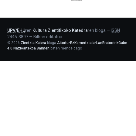
Jaurlaritza
-
Lehendakaritza
UPV
/
EHU
ren
Kultura Zientifikoko Katedra
ren bloga
—
ISSN
2445-3897
—
Bilbon editatua
©
2026
Zientzia Kaiera
bloga
Aitortu-EzKomertziala-LanEratorririkGabe
4.0 Nazioartekoa Baimen
baten mende dago