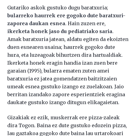
Gutariko askok gustuko dugu baratxuria;
bularreko haurrek ere gogoko dute baratxuri-
zaporea daukan esnea
. Hain zuzen ere,
ikerketa honek jaso du pediatriako saria
.
Amak baratxuria jatean, aldatu egiten da ekoizten
duen esnearen usaina; haurrek gogoko dute
hura, eta luzeagoak bihurtzen dira hartualdiak.
Ikerketa honek eragin handia izan zuen bere
garaian (1995), bularra ematen zuten amei
baratxuria ez jatea gomendatzen baitzitzaien
umeak esnea gustuko izango ez zuelakoan. Jaio
berritan izandako zapore esperientziek eragina
daukate gustuko izango ditugun elikagaietan.
Gizakiak ez ezik, muskerrak ere pizza-zaleak
dira Togon. Baina ez dute gustuko edozein pizza,
lau gaztakoa gogoko dute baina lau urtarokoari