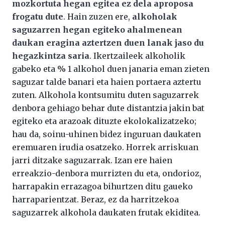
mozkortuta hegan egitea ez dela aproposa
frogatu dute
. Hain zuzen ere,
alkoholak
saguzarren hegan egiteko ahalmenean
daukan eragina aztertzen duen lanak jaso du
hegazkintza saria
. Ikertzaileek alkoholik
gabeko eta % 1 alkohol duen janaria eman zieten
saguzar talde banari eta haien portaera aztertu
zuten. Alkohola kontsumitu duten saguzarrek
denbora gehiago behar dute distantzia jakin bat
egiteko eta arazoak dituzte ekolokalizatzeko;
hau da, soinu-uhinen bidez inguruan daukaten
eremuaren irudia osatzeko. Horrek arriskuan
jarri ditzake saguzarrak. Izan ere haien
erreakzio-denbora murrizten du eta, ondorioz,
harrapakin errazagoa bihurtzen ditu gaueko
harraparientzat. Beraz, ez da harritzekoa
saguzarrek alkohola daukaten frutak ekiditea.