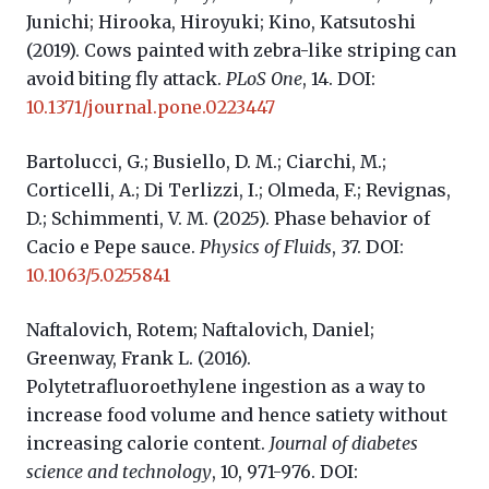
Junichi; Hirooka, Hiroyuki; Kino, Katsutoshi
(2019). Cows painted with zebra-like striping can
avoid biting fly attack.
PLoS One
, 14. DOI:
10.1371/journal.pone.0223447
Bartolucci, G.; Busiello, D. M.; Ciarchi, M.;
Corticelli, A.; Di Terlizzi, I.; Olmeda, F.; Revignas,
D.; Schimmenti, V. M. (2025). Phase behavior of
Cacio e Pepe sauce.
Physics of Fluids
, 37. DOI:
10.1063/5.0255841
Naftalovich, Rotem; Naftalovich, Daniel;
Greenway, Frank L. (2016).
Polytetrafluoroethylene ingestion as a way to
increase food volume and hence satiety without
increasing calorie content.
Journal of diabetes
science and technology
, 10, 971-976. DOI: