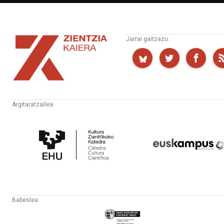
Zientzia
Jarrai gaitzazu:
Kaiera
Argitaratzailea:
Kultura
Euskampus
Zientifikoko
Fundazioa
Katedra
Babeslea:
Eusko