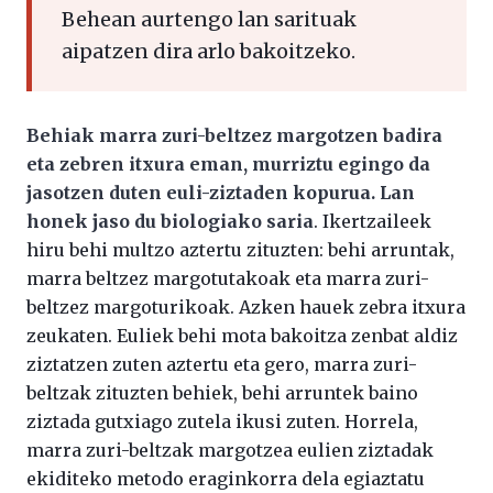
Behean aurtengo lan sarituak
aipatzen dira arlo bakoitzeko.
Behiak marra zuri-beltzez margotzen badira
eta zebren itxura eman, murriztu egingo da
jasotzen duten euli-ziztaden kopurua. Lan
honek jaso du biologiako saria
. Ikertzaileek
hiru behi multzo aztertu zituzten: behi arruntak,
marra beltzez margotutakoak eta marra zuri-
beltzez margoturikoak. Azken hauek zebra itxura
zeukaten. Euliek behi mota bakoitza zenbat aldiz
ziztatzen zuten aztertu eta gero, marra zuri-
beltzak zituzten behiek, behi arruntek baino
ziztada gutxiago zutela ikusi zuten. Horrela,
marra zuri-beltzak margotzea eulien ziztadak
ekiditeko metodo eraginkorra dela egiaztatu