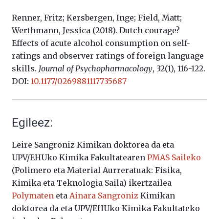
Renner, Fritz; Kersbergen, Inge; Field, Matt;
Werthmann, Jessica (2018). Dutch courage?
Effects of acute alcohol consumption on self-
ratings and observer ratings of foreign language
skills.
Journal of Psychopharmacology
, 32(1), 116-122.
DOI:
10.1177/0269881117735687
Egileez:
Leire Sangroniz Kimikan doktorea da eta
UPV/EHUko Kimika Fakultatearen
PMAS Saileko
(Polimero eta Material Aurreratuak: Fisika,
Kimika eta Teknologia Saila) ikertzailea
Polymaten
eta
Ainara Sangroniz
Kimikan
doktorea da eta UPV/EHUko Kimika Fakultateko