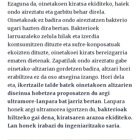
Ezaguna da, oinetakoen kiratsa ekiditeko, haiek
ondo aireztatu eta garbitu behar direla.
Oinetakoak ez badira ondo aireztatzen bakterio
ugari hazten dira bertan. Bakterioek
larruazaleko zelula hilak eta izerdia
kontsumitzen dituzte eta sufre-konposatuak
ekoizten dituzte, oinetakoei kirats bereizgarria
ematen dietenak. Zapatilak ondo aireztatu gabe
oinetako-altzarian gordetzen badira, altzari hori
erabiltzea ez da oso atsegina izango. Hori dela
eta,
ikertzaile talde batek oinetakoen altzarien
diseinua hobetzea proposatzen du argi
ultramore-lanpara bat jarriz bertan
. Lanpara
honek argi ultramorea igortzen du,
bakterioak
hiltzeko gai dena, kiratsaren arazoa ekiditeko.
Lan honek irabazi du ingeniaritzako saria
.