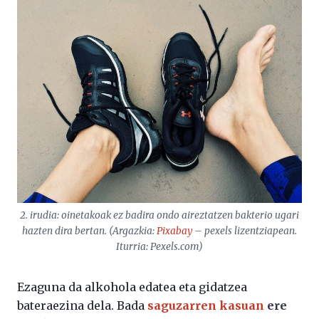
2. irudia: oinetakoak ez badira ondo aireztatzen bakterio ugari
hazten dira bertan. (Argazkia:
Pixabay
– pexels lizentziapean.
Iturria: Pexels.com)
Ezaguna da alkohola edatea eta gidatzea
bateraezina dela. Bada
saguzarren kasuan
ere