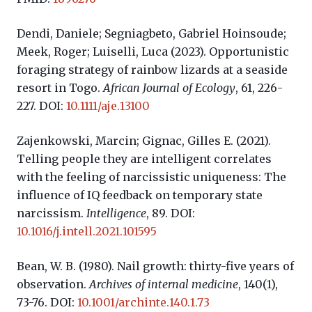
Dendi, Daniele; Segniagbeto, Gabriel Hoinsoude;
Meek, Roger; Luiselli, Luca (2023). Opportunistic
foraging strategy of rainbow lizards at a seaside
resort in Togo.
African Journal of Ecology
, 61, 226-
227. DOI:
10.1111/aje.13100
Zajenkowski, Marcin; Gignac, Gilles E. (2021).
Telling people they are intelligent correlates
with the feeling of narcissistic uniqueness: The
influence of IQ feedback on temporary state
narcissism.
Intelligence
, 89. DOI:
10.1016/j.intell.2021.101595
Bean, W. B. (1980). Nail growth: thirty-five years of
observation.
Archives of internal medicine
, 140(1),
73-76.
DOI:
10.1001/archinte.140.1.73