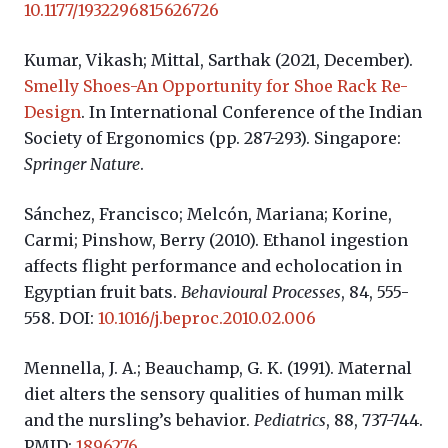
10.1177/1932296815626726
Kumar, Vikash; Mittal, Sarthak (2021, December).
Smelly Shoes-An Opportunity for Shoe Rack Re-
Design
. In International Conference of the Indian
Society of Ergonomics (pp. 287-293). Singapore:
Springer Nature
.
Sánchez, Francisco; Melcón, Mariana; Korine,
Carmi; Pinshow, Berry (2010). Ethanol ingestion
affects flight performance and echolocation in
Egyptian fruit bats.
Behavioural Processes
, 84, 555-
558. DOI:
10.1016/j.beproc.2010.02.006
Mennella, J. A.; Beauchamp, G. K. (1991). Maternal
diet alters the sensory qualities of human milk
and the nursling’s behavior.
Pediatrics
, 88, 737-744.
PMID:
1896276