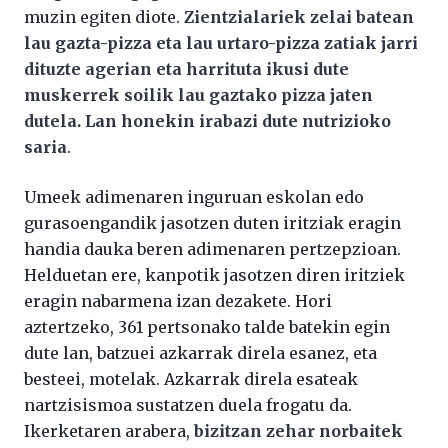
muzin egiten diote.
Zientzialariek zelai batean
lau gazta-pizza eta lau urtaro-pizza zatiak jarri
dituzte agerian eta harrituta ikusi dute
muskerrek soilik lau gaztako pizza jaten
dutela. Lan honekin irabazi dute nutrizioko
saria
.
Umeek adimenaren inguruan eskolan edo
gurasoengandik jasotzen duten iritziak eragin
handia dauka beren adimenaren pertzepzioan.
Helduetan ere, kanpotik jasotzen diren iritziek
eragin nabarmena izan dezakete. Hori
aztertzeko, 361 pertsonako talde batekin egin
dute lan, batzuei azkarrak direla esanez, eta
besteei, motelak. Azkarrak direla esateak
nartzisismoa sustatzen duela frogatu da.
Ikerketaren arabera,
bizitzan zehar norbaitek