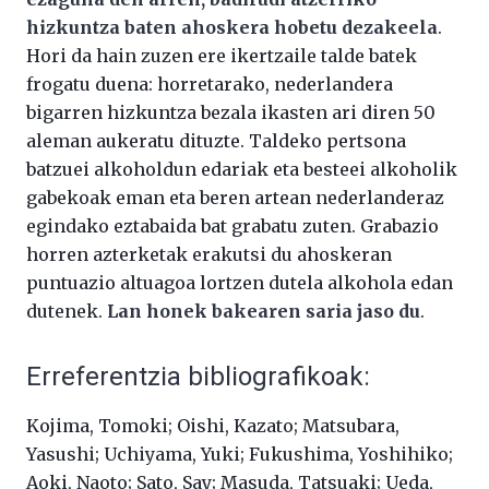
hizkuntza baten ahoskera hobetu dezakeela
.
Hori da hain zuzen ere ikertzaile talde batek
frogatu duena: horretarako, nederlandera
bigarren hizkuntza bezala ikasten ari diren 50
aleman aukeratu dituzte. Taldeko pertsona
batzuei alkoholdun edariak eta besteei alkoholik
gabekoak eman eta beren artean nederlanderaz
egindako eztabaida bat grabatu zuten. Grabazio
horren azterketak erakutsi du ahoskeran
puntuazio altuagoa lortzen dutela alkohola edan
dutenek.
Lan honek bakearen saria jaso du
.
Erreferentzia bibliografikoak:
Kojima, Tomoki; Oishi, Kazato; Matsubara,
Yasushi; Uchiyama, Yuki; Fukushima, Yoshihiko;
Aoki, Naoto; Sato, Say; Masuda, Tatsuaki; Ueda,