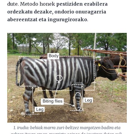
dute. Metodo honek
pestiziden erabilera
ordezkatu dezake, ondorio onuragarria
abereentzat eta ingurugirorako
.
1. irudia: behiak marra zuri-beltzez margotzen badira eta