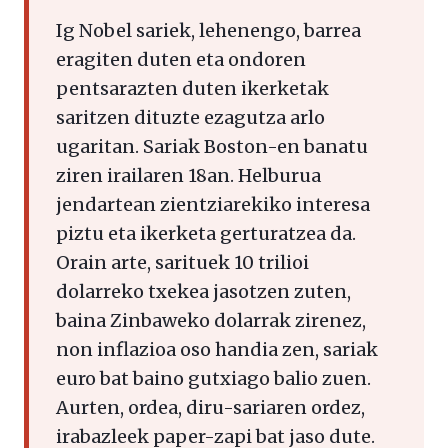
Ig Nobel sariek, lehenengo, barrea
eragiten duten eta ondoren
pentsarazten duten ikerketak
saritzen dituzte ezagutza arlo
ugaritan. Sariak Boston-en banatu
ziren irailaren 18an. Helburua
jendartean zientziarekiko interesa
piztu eta ikerketa gerturatzea da.
Orain arte, sarituek 10 trilioi
dolarreko txekea jasotzen zuten,
baina Zinbaweko dolarrak zirenez,
non inflazioa oso handia zen, sariak
euro bat baino gutxiago balio zuen.
Aurten, ordea, diru-sariaren ordez,
irabazleek paper-zapi bat jaso dute.