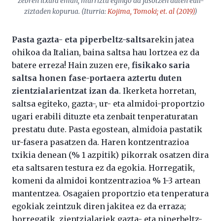
zebren itxura eman, murriztu egingo da jasotzen duten euli-
ziztaden kopurua. (Iturria:
Kojima, Tomoki;
et. al
(2019)
)
Pasta gazta- eta piperbeltz-saltsa
rekin jatea
ohikoa da Italian, baina saltsa hau lortzea ez da
batere erreza! Hain zuzen ere,
fisikako saria
saltsa honen fase-portaera aztertu duten
zientzialarientzat izan da
. Ikerketa horretan,
saltsa egiteko, gazta-, ur- eta almidoi-proportzio
ugari erabili dituzte eta zenbait tenperaturatan
prestatu dute. Pasta egostean, almidoia pastatik
ur-fasera pasatzen da. Haren kontzentrazioa
txikia denean (% 1 azpitik) pikorrak osatzen dira
eta saltsaren testura ez da egokia. Horregatik,
komeni da almidoi kontzentrazioa % 1-3 artean
mantentzea. Osagaien proportzio eta tenperatura
egokiak zeintzuk diren jakitea ez da erraza;
horregatik, zientzialariek gazta- eta piperbeltz-