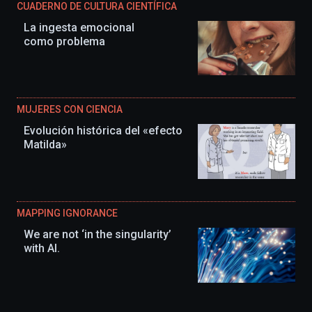
CUADERNO DE CULTURA CIENTÍFICA
La ingesta emocional
como problema
MUJERES CON CIENCIA
Evolución histórica del «efecto
Matilda»
MAPPING IGNORANCE
We are not ‘in the singularity’
with AI.