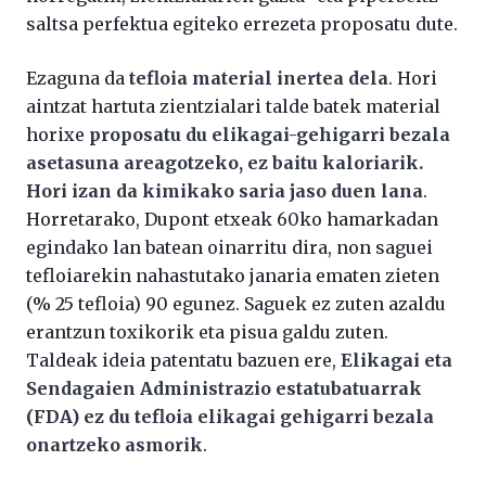
saltsa perfektua egiteko errezeta proposatu dute.
Ezaguna da
tefloia material inertea dela
. Hori
aintzat hartuta zientzialari talde batek material
horixe
proposatu du elikagai-gehigarri bezala
asetasuna areagotzeko, ez baitu kaloriarik.
Hori izan da kimikako saria jaso duen lana
.
Horretarako, Dupont etxeak 60ko hamarkadan
egindako lan batean oinarritu dira, non saguei
tefloiarekin nahastutako janaria ematen zieten
(% 25 tefloia) 90 egunez. Saguek ez zuten azaldu
erantzun toxikorik eta pisua galdu zuten.
Taldeak ideia patentatu bazuen ere,
Elikagai eta
Sendagaien Administrazio estatubatuarrak
(FDA) ez du tefloia elikagai gehigarri bezala
onartzeko asmorik
.