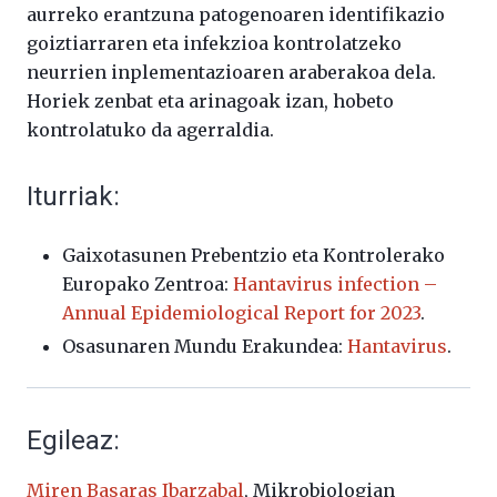
aurreko erantzuna patogenoaren identifikazio
goiztiarraren eta infekzioa kontrolatzeko
neurrien inplementazioaren araberakoa dela.
Horiek zenbat eta arinagoak izan, hobeto
kontrolatuko da agerraldia.
Iturriak:
Gaixotasunen Prebentzio eta Kontrolerako
Europako Zentroa:
Hantavirus infection –
Annual Epidemiological Report for 2023
.
Osasunaren Mundu Erakundea:
Hantavirus
.
Egileaz:
Miren Basaras Ibarzabal
, Mikrobiologian