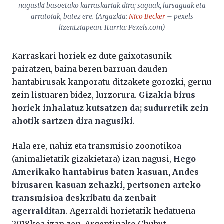
nagusiki basoetako karraskariak dira; saguak, lursaguak eta
arratoiak, batez ere. (Argazkia:
Nico Becker
– pexels
lizentziapean. Iturria: Pexels.com)
Karraskari horiek ez dute gaixotasunik
pairatzen, baina beren barruan dauden
hantabirusak kanporatu ditzakete gorozki, gernu
zein listuaren bidez, lurzorura.
Gizakia birus
horiek inhalatuz kutsatzen da; sudurretik zein
ahotik sartzen dira nagusiki
.
Hala ere, nahiz eta transmisio zoonotikoa
(animalietatik gizakietara) izan nagusi,
Hego
Amerikako hantabirus baten kasuan, Andes
birusaren kasuan zehazki, pertsonen arteko
transmisioa deskribatu da zenbait
agerralditan
. Agerraldi horietatik hedatuena
2018koa izan zen, Argentinako Chubut