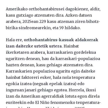
Amerikako orthohantabirusei dagokienez, aldiz,
kasu gutxiago atzematen dira. Azken datuen
arabera, 2025ean 229 kasu atzeman ziren bihotz-
birika sindromearekin, eta 59 hildako.
Hala ere,
orthohantabirus-kasuak aldakorrak
izan daitezke urtetik urtera
. Hainbat
ikerketaren arabera, karraskarien gordelekua
ugaritzen denean, hau da karraskari-populazioa
hazten denean, kasu gehiago atzematen dira.
Karraskarien populazioa ugaritu egin daiteke
hainbat faktoreri esker, hala nola tenperatura
egokia izatea (neguak epelak izatea) edo
inguruan janari gehiago egotea. Horrela, ikusi
izan da Amerikan agerraldiak lotuta egon direla
euriteekin edo El Niño fenomenoko tenperatura-