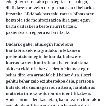
edo giltzurrunetako gutxiegitasuna balego,
dialisiaren antzeko terapia bat ezarri beharko
litzateke. Likidoak berreskuratzea, bihotzaren
kontrola edo monitorizazioa dira gaur egun
hartu daitezkeen beste neurri batzuk,
pazientearen egoera ez larritzeko.
Dudarik gabe, ahalegin handiena
hantabirusek eragindako infekzioen
prebentzioan egin behar da, batez ere
karraskarien kontrolean
; haien iraizkinak
ukitzea ekidin behar da, desinfekzioak egin
behar dira, eta arratoiak hil behar dira. Horri
gehitu behar zaio ezinbestekoa dela,
pertsona
kutsatu eta susmagarrien artean, hantabirus
mota eta infekzio-iturburua identifikatzea
;
Andes birusa den kasuetan, bakoitzaren kontaktu
estuak identifikatu eta aztertu beharko dira.