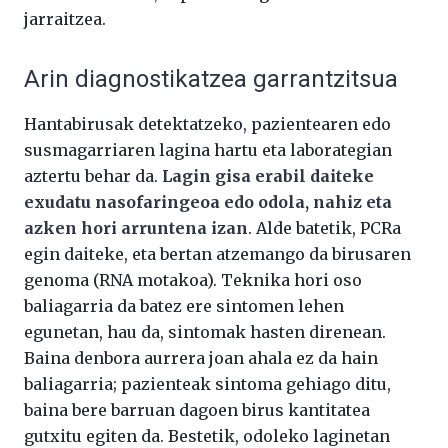
jarraitzea.
Arin diagnostikatzea garrantzitsua
Hantabirusak detektatzeko, pazientearen edo
susmagarriaren lagina hartu eta laborategian
aztertu behar da.
Lagin gisa erabil daiteke
exudatu nasofaringeoa edo odola, nahiz eta
azken hori arruntena izan
. Alde batetik, PCRa
egin daiteke, eta bertan atzemango da birusaren
genoma (RNA motakoa). Teknika hori oso
baliagarria da batez ere sintomen lehen
egunetan, hau da, sintomak hasten direnean.
Baina denbora aurrera joan ahala ez da hain
baliagarria; pazienteak sintoma gehiago ditu,
baina bere barruan dagoen birus kantitatea
gutxitu egiten da. Bestetik, odoleko laginetan