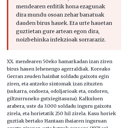
mendearen erditik hona ezagunak
dira mundu osoan zehar banatuak
dauden birus hauek. Eta urte hauetan
guztietan gure artean egon dira,
noizbehinka infekzioak sorraraziz.
XX. mendearen 50eko hamarkadan izan ziren
birus hauen lehenengo agerraldiak. Koreako
Gerran zeuden hainbat soldadu gaixotu egin
ziren, eta antzeko sintomak izan zituzten
(sukarra, ondoeza, odoljarioak eta, ondoren,
giltzurruneko gutxiegitasuna). Kalkuluen
arabera, uste da 3.000 soldadu inguru gaixotu
zirela, eta horietatik 250 hil zirela. Kasu horiek
guztiak bertako Hantaan ibaiaren inguruan