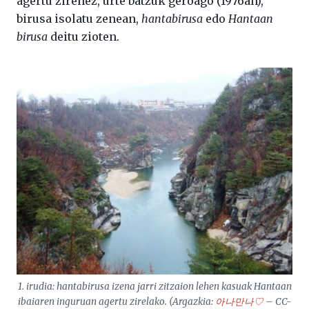
agertu zirenez, urte batzuk geroago (1976an),
birusa isolatu zenean,
hantabirusa
edo
Hantaan
birusa
deitu zioten.
1. irudia: hantabirusa izena jarri zitzaion lehen kasuak Hantaan
ibaiaren inguruan agertu zirelako. (Argazkia:
아나만나♡
– CC-