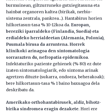
burmuinean, giltzurruneko gutxiegitasuna eta
hainbat organoren kaltea (birikak, nerbio-
sistema zentrala, pankrea…). Hantabirus horien
hilkortasun-tasa % 10-12koa da.
Europan,
bereziki iparraldeko (Finlandia, Suedia) eta
erdialdeko herrialdeetan (Alemania, Polonia),
Puumala birusa da arruntena. Horrek
klinikoki arinagoa den sintomatologia
sorrarazten du, nefropatia epidemikoa
.
Infektaturiko paziente gehienek (% 80) ez dute
izaten sintomatologiarik, edo sintoma arinak
agertzen dituzte (sukarra, ondoeza, beherakoak);
bere hilkortasun-tasa % 1 baino baxuagoa dela
deskribatu da.
Amerikako orthohantabirusek, aldiz, bihotz-
birika sindromea eragin dezakete
. Hori ere