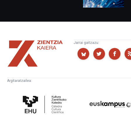
Zientzia
Jarrai gaitzazu:
Kaiera
Argitaratzailea:
Kultura
Euskampus
Zientifikoko
Fundazioa
Katedra