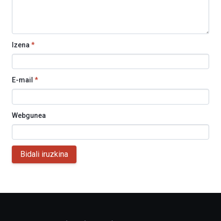
Izena
*
E-mail
*
Webgunea
Bidali iruzkina