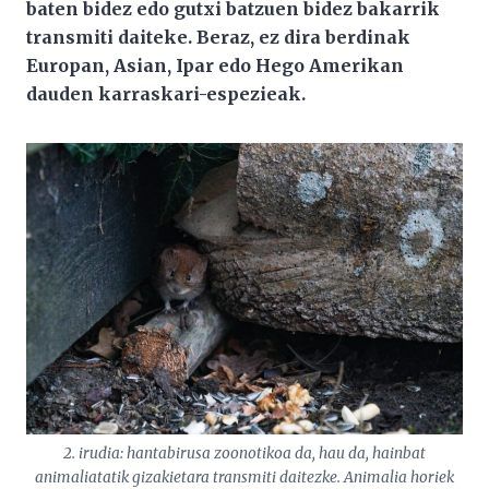
baten bidez edo gutxi batzuen bidez bakarrik
transmiti daiteke. Beraz, ez dira berdinak
Europan, Asian, Ipar edo Hego Amerikan
dauden karraskari-espezieak.
2. irudia: hantabirusa zoonotikoa da, hau da, hainbat
animaliatatik gizakietara transmiti daitezke. Animalia horiek