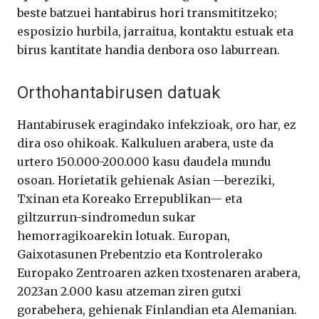
beste batzuei hantabirus hori transmititzeko;
esposizio hurbila, jarraitua, kontaktu estuak eta
birus kantitate handia denbora oso laburrean.
Orthohantabirusen datuak
Hantabirusek eragindako infekzioak, oro har, ez
dira oso ohikoak. Kalkuluen arabera, uste da
urtero 150.000-200.000 kasu daudela mundu
osoan. Horietatik gehienak Asian —bereziki,
Txinan eta Koreako Errepublikan— eta
giltzurrun-sindromedun sukar
hemorragikoarekin lotuak. Europan,
Gaixotasunen Prebentzio eta Kontrolerako
Europako Zentroaren azken txostenaren arabera,
2023an 2.000 kasu atzeman ziren gutxi
gorabehera, gehienak Finlandian eta Alemanian.