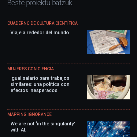
Beste proiektu batzuk
CUADERNO DE CULTURA CIENTÍFICA
Viaje alrededor del mundo
MUJERES CON CIENCIA
Igual salario para trabajos
similares: una política con
efectos inesperados
MAPPING IGNORANCE
We are not ‘in the singularity’
with AI.