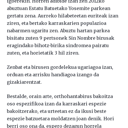
igoerekin. Horren adibide izan zen 2012ko
abuztuan Estatu Batuetako Yosemite parkean
gertatu zena. Aurreko hilabeteetan euriteak izan
ziren, eta bertako karraskarien populazioa
nabarmen ugaritu zen. Abuztu hartan parkea
bisitatu zuten 9 pertsonek Sin Nombre birusak
eragindako bihotz-birika sindromea pairatu
zuten, eta horietatik 3 hil ziren.
Zenbat eta birusen gordelekua ugariagoa izan,
orduan eta arrisku handiagoa izango da
gizakiarentzat.
Bestalde, orain arte, orthohantabirus bakoitza
oso espezifikoa izan da karraskari espezie
bakoitzerako, eta urteetan ez da ikusi beste
espezie batzuetara moldatzen joan denik. Hori
berri oso ona da, espero dezagun horrela