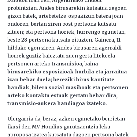
probintzian. Andes birusarekin kutsatua zegoen
gizon batek, urtebetetze-ospakizun batera joan
ondoren, bertan ziren bost pertsona kutsatu
zituen; eta pertsona horiek, hurrengo egunetan,
beste 28 pertsona kutsatu zituzten. Gainera, 11
hildako egon ziren. Andes birusaren agerraldi
horrek guztiz baieztatu zuen gerta litekeela
pertsonen arteko transmisioa, baina
birusarekiko esposizioak hurbila eta jarraitua
izan behar duela; bereziki birus kantitate
handiak, bilera sozial masiboak eta pertsonen
arteko kontaktu estuak gertatu behar dira,
transmisio-aukera handiagoa izateko.
Ulergarria da, beraz, azken egunetako berrietan
ikusi den MV Hondius gurutzaontzia leku
aproposa izatea kutsatuta dagoen pertsona batek