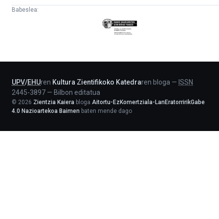
Babeslea:
Eusko
Jaurlaritza
-
Lehendakaritza
UPV
/
EHU
ren
Kultura Zientifikoko Katedra
ren bloga
—
ISSN
2445-3897
—
Bilbon editatua
©
2026
Zientzia Kaiera
bloga
Aitortu-EzKomertziala-LanEratorririkGabe
4.0 Nazioartekoa Baimen
baten mende dago