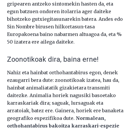
gripearen antzeko sintomekin hasten da, eta
egun batzuen ondoren itolarria ager daiteke
bihotzeko gutxiegitasunarekin batera. Andes edo
Sin Nombre birusen hilkortasun-tasa
Europakoena baino nabarmen altuagoa da, eta %
50 izatera ere ailega daiteke.
Zoonotikoak dira, baina erne!
Nahiz eta hainbat orthohantabirus egon, denek
ezaugarri bera dute: zoonotikoak izatea, hau da,
hainbat animaliatatik gizakietara transmiti
daitezke. Animalia horiek nagusiki basoetako
karraskariak dira; saguak, lursaguak eta
arratoiak, batez ere. Gainera, horiek ere banaketa
geografiko espezifikoa dute.
Normalean,
orthohantabirus bakoitza karraskari-espezie