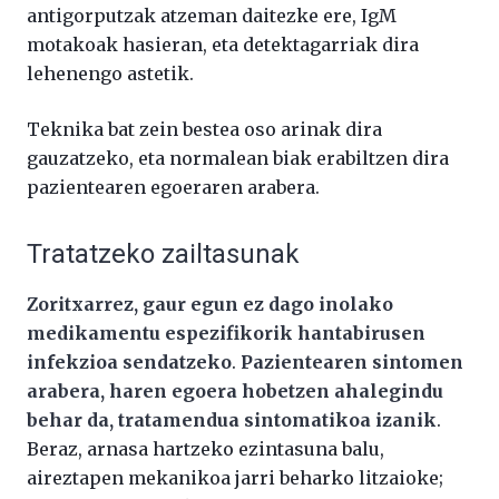
antigorputzak atzeman daitezke ere, IgM
motakoak hasieran, eta detektagarriak dira
lehenengo astetik.
Teknika bat zein bestea oso arinak dira
gauzatzeko, eta normalean biak erabiltzen dira
pazientearen egoeraren arabera.
Tratatzeko zailtasunak
Zoritxarrez, gaur egun ez dago inolako
medikamentu espezifikorik hantabirusen
infekzioa sendatzeko
.
Pazientearen sintomen
arabera, haren egoera hobetzen ahalegindu
behar da, tratamendua sintomatikoa izanik
.
Beraz, arnasa hartzeko ezintasuna balu,
aireztapen mekanikoa jarri beharko litzaioke;