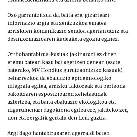
Oso garrantzitsua da, baita ere, gizarteari
informazio argia eta zentzuzkoa ematea,
arriskuen komunikazio sendoa agerian utziz eta
desinformazioaren kudeaketa egokia eginez.
Orthohantabirus-kasuak jakinarazi ez diren
eremu batean kasu bat agertzen denean (esate
baterako, MV Hondius gurutzaontziko kasuak),
beharrezkoa da ebaluazio epidemiologiko
integrala egitea, arrisku-faktoreak eta pertsona
bakoitzaren esposizioaren xehetasunak
aztertzea, eta baita ebaluazio ekologikoa eta
ingurumenari dagokiona egitea ere, jakiteko zer,
non eta zergatik gertatu den hori guztia.
Argi dago hantabirusaren agerraldi baten