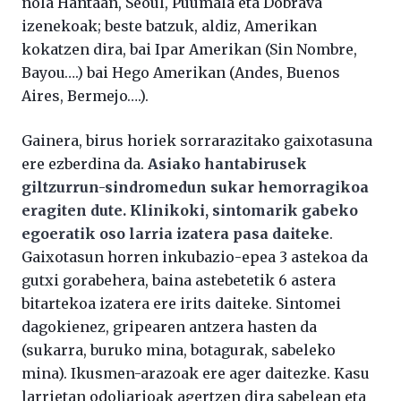
nola Hantaan, Seoul, Puumala eta Dobrava
izenekoak; beste batzuk, aldiz, Amerikan
kokatzen dira, bai Ipar Amerikan (Sin Nombre,
Bayou….) bai Hego Amerikan (Andes, Buenos
Aires, Bermejo….).
Gainera, birus horiek sorrarazitako gaixotasuna
ere ezberdina da.
Asiako hantabirusek
giltzurrun-sindromedun sukar hemorragikoa
eragiten dute. Klinikoki, sintomarik gabeko
egoeratik oso larria izatera pasa daiteke
.
Gaixotasun horren inkubazio-epea 3 astekoa da
gutxi gorabehera, baina astebetetik 6 astera
bitartekoa izatera ere irits daiteke. Sintomei
dagokienez, gripearen antzera hasten da
(sukarra, buruko mina, botagurak, sabeleko
mina). Ikusmen-arazoak ere ager daitezke. Kasu
larrietan odoljarioak agertzen dira sabelean eta