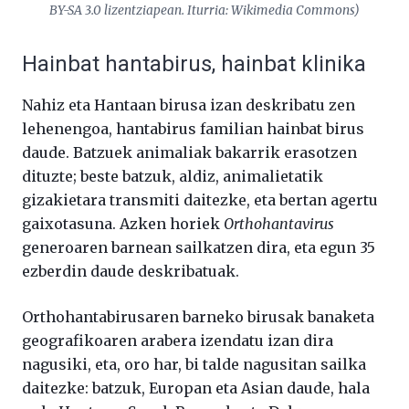
BY-SA 3.0 lizentziapean. Iturria: Wikimedia Commons)
Hainbat hantabirus, hainbat klinika
Nahiz eta Hantaan birusa izan deskribatu zen
lehenengoa, hantabirus familian hainbat birus
daude. Batzuek animaliak bakarrik erasotzen
dituzte; beste batzuk, aldiz, animalietatik
gizakietara transmiti daitezke, eta bertan agertu
gaixotasuna. Azken horiek
Orthohantavirus
generoaren barnean sailkatzen dira, eta egun 35
ezberdin daude deskribatuak.
Orthohantabirusaren barneko birusak banaketa
geografikoaren arabera izendatu izan dira
nagusiki, eta, oro har, bi talde nagusitan sailka
daitezke: batzuk, Europan eta Asian daude, hala