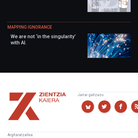
MAPPING IGNORANCE
We are not ‘in the singularity’
with AI.
Zientzia
Jarrai gaitzazu:
Kaiera
Argitaratzailea: