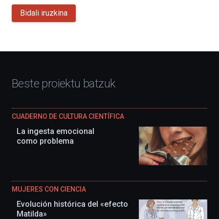
Bidali iruzkina
Beste proiektu batzuk
CUADERNO DE CULTURA CIENTÍFICA
La ingesta emocional
como problema
MUJERES CON CIENCIA
Evolución histórica del «efecto
Matilda»