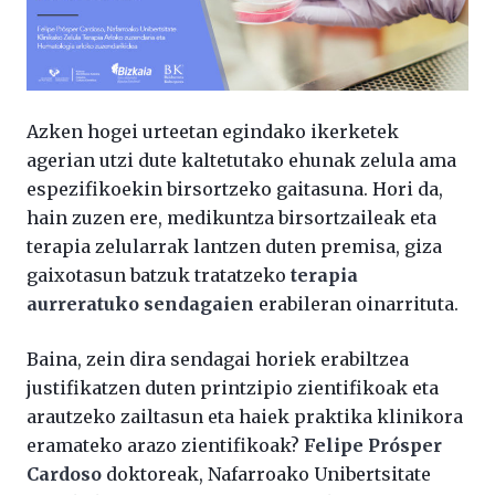
Azken hogei urteetan egindako ikerketek
agerian utzi dute kaltetutako ehunak zelula ama
espezifikoekin birsortzeko gaitasuna. Hori da,
hain zuzen ere, medikuntza birsortzaileak eta
terapia zelularrak lantzen duten premisa, giza
gaixotasun batzuk tratatzeko
terapia
aurreratuko sendagaien
erabileran oinarrituta.
Baina, zein dira sendagai horiek erabiltzea
justifikatzen duten printzipio zientifikoak eta
arautzeko zailtasun eta haiek praktika klinikora
eramateko arazo zientifikoak?
Felipe Prósper
Cardoso
doktoreak, Nafarroako Unibertsitate