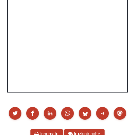
Partekatu
Inprimatu
Iruzkinik gabe