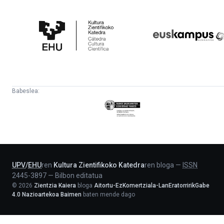
Kultura
Euskampus
Zientifikoko
Fundazioa
Katedra
Babeslea:
Eusko
Jaurlaritza
-
Lehendakaritza
UPV
/
EHU
ren
Kultura Zientifikoko Katedra
ren bloga
—
ISSN
2445-3897
—
Bilbon editatua
©
2026
Zientzia Kaiera
bloga
Aitortu-EzKomertziala-LanEratorririkGabe
4.0 Nazioartekoa Baimen
baten mende dago