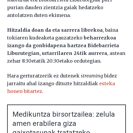
purian dauden zientzia gaiak hedatzeko
antolatzen duten ekimena.
Hitzaldia doan da eta sarrera librekoa
, baina
tokiaren kudeaketa gauzatzeko
beharrezkoa
izango da gonbidapena hartzea Bidebarrieta
Liburutegian, urtarrilaren 24tik aurrera
, astean
zehar 8:30etatik 20:30etako ordutegian.
Hara gerturatzerik ez dutenek
streaming
bidez
jarraitu ahal izango dituzte hitzaldiak
esteka
honen bitartez
.
Medikuntza birsortzailea: zelula
amen erabilera giza
gaixotasunak tratatzeko