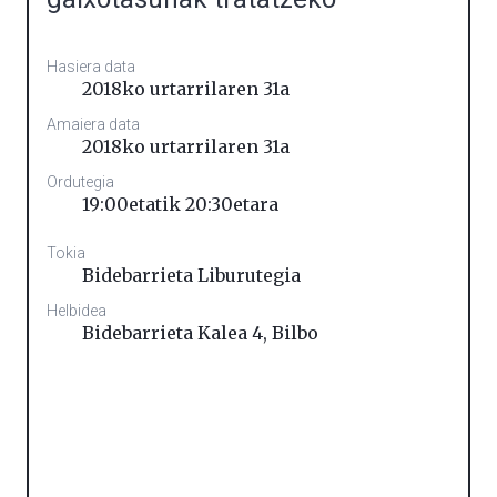
Hasiera data
2018ko urtarrilaren 31a
Amaiera data
2018ko urtarrilaren 31a
Ordutegia
19:00etatik 20:30etara
Tokia
Bidebarrieta Liburutegia
Helbidea
Bidebarrieta Kalea 4
,
Bilbo