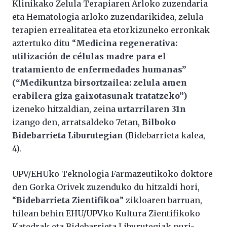
Klinikako Zelula Terapiaren Arloko zuzendaria
eta Hematologia arloko zuzendarikidea, zelula
terapien errealitatea eta etorkizuneko erronkak
aztertuko ditu “
Medicina regenerativa:
utilización de células madre para el
tratamiento de enfermedades humanas”
(“Medikuntza birsortzailea: zelula amen
erabilera giza gaixotasunak tratatzeko”)
izeneko hitzaldian, zeina
urtarrilaren 31n
izango den, arratsaldeko 7etan,
Bilboko
Bidebarrieta Liburutegian
(Bidebarrieta kalea,
4).
UPV/EHUko Teknologia Farmazeutikoko doktore
den Gorka Orivek zuzenduko du hitzaldi hori,
“
Bidebarrieta Zientifikoa
” zikloaren barruan,
hilean behin EHU/UPVko Kultura Zientifikoko
Katedrak eta Bidebarrieta Liburutegiak puri-