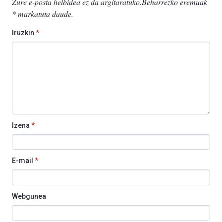
Zure e-posta helbidea ez da argitaratuko.
Beharrezko eremuak
*
markatuta daude
.
Iruzkin
*
Izena
*
E-mail
*
Webgunea