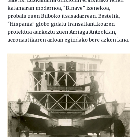
batetik, Euskalduna ontziolan eraikitako lehen
katamaran modernoa, “Binave” izenekoa,
probatu zuen Bilboko itsasadarrean. Bestetik,
“Hispania” globo gidatu transatlantikoaren
proiektua aurkeztu zuen Arriaga Antzokian,
aeronautikaren arloan egindako bere azken lana.