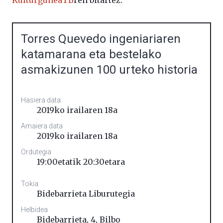
KulturguneaTB
ren bitartez.
Torres Quevedo ingeniariaren
katamarana eta bestelako
asmakizunen 100 urteko historia
Hasiera data
2019ko irailaren 18a
Amaiera data
2019ko irailaren 18a
Ordutegia
19:00etatik 20:30etara
Tokia
Bidebarrieta Liburutegia
Helbidea
Bidebarrieta, 4
,
Bilbo