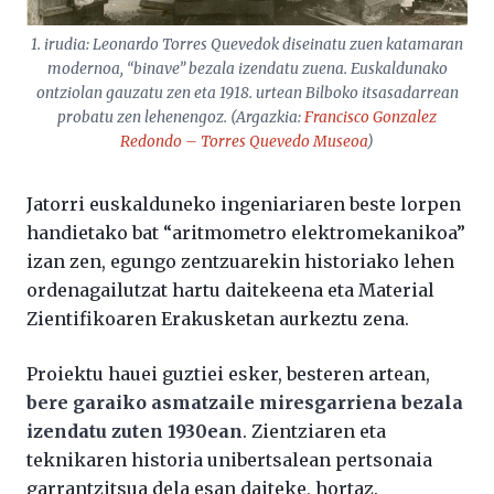
1. irudia: Leonardo Torres Quevedok diseinatu zuen katamaran
modernoa, “binave” bezala izendatu zuena. Euskaldunako
ontziolan gauzatu zen eta 1918. urtean Bilboko itsasadarrean
probatu zen lehenengoz. (Argazkia:
Francisco Gonzalez
Redondo – Torres Quevedo Museoa
)
Jatorri euskalduneko ingeniariaren beste lorpen
handietako bat “aritmometro elektromekanikoa”
izan zen, egungo zentzuarekin historiako lehen
ordenagailutzat hartu daitekeena eta Material
Zientifikoaren Erakusketan aurkeztu zena.
Proiektu hauei guztiei esker, besteren artean,
bere garaiko asmatzaile miresgarriena bezala
izendatu zuten 1930ean
. Zientziaren eta
teknikaren historia unibertsalean pertsonaia
garrantzitsua dela esan daiteke, hortaz.