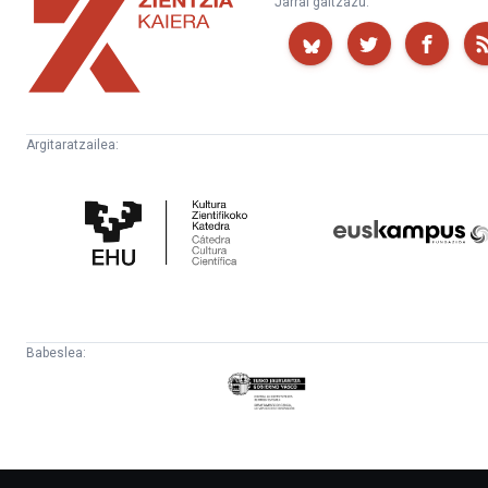
Jarrai gaitzazu:
Kaiera
Argitaratzailea:
Kultura
Euskampus
Zientifikoko
Fundazioa
Katedra
Babeslea:
Eusko
Jaurlaritza
-
Lehendakaritza