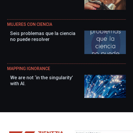
MUJERES CON CIENCIA
Seis problemas que la ciencia
no puede resolver
MAPPING IGNORANCE
We are not ‘in the singularity’
with AI.
Zientzia