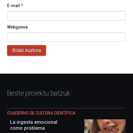
E-mail
*
Webgunea
Bidali iruzkina
Beste proiektu batzuk
CUADERNO DE CULTURA CIENTÍFICA
La ingesta emocional
como problema