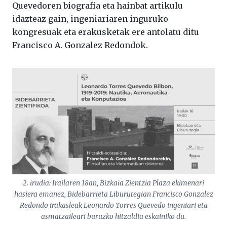
Quevedoren biografia eta hainbat artikulu
idazteaz gain, ingeniariaren inguruko
kongresuak eta erakusketak ere antolatu ditu
Francisco A. Gonzalez Redondok.
2. irudia: Irailaren 18an, Bizkaia Zientzia Plaza ekimenari
hasiera emanez, Bidebarrieta Liburutegian Francisco Gonzalez
Redondo irakasleak Leonardo Torres Quevedo ingeniari eta
asmatzaileari buruzko hitzaldia eskainiko du.