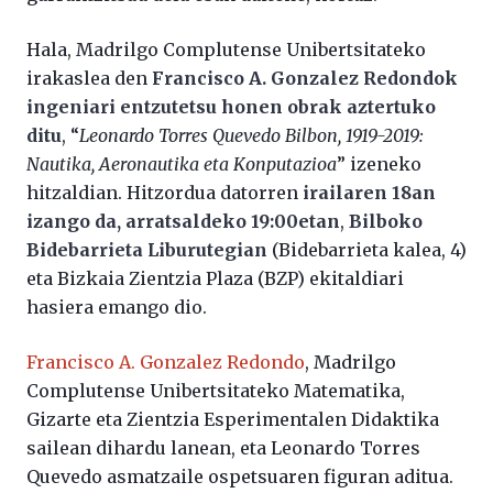
Hala, Madrilgo Complutense Unibertsitateko
irakaslea den
Francisco A. Gonzalez Redondok
ingeniari entzutetsu honen obrak aztertuko
ditu
, “
Leonardo Torres Quevedo Bilbon, 1919-2019:
Nautika, Aeronautika eta Konputazioa
” izeneko
hitzaldian. Hitzordua datorren
irailaren 18an
izango da, arratsaldeko 19:00etan
,
Bilboko
Bidebarrieta Liburutegian
(Bidebarrieta kalea, 4)
eta Bizkaia Zientzia Plaza (BZP) ekitaldiari
hasiera emango dio.
Francisco A. Gonzalez Redondo
, Madrilgo
Complutense Unibertsitateko Matematika,
Gizarte eta Zientzia Esperimentalen Didaktika
sailean dihardu lanean, eta Leonardo Torres
Quevedo asmatzaile ospetsuaren figuran aditua.