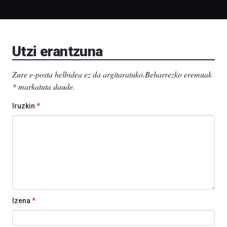
Liburutegia,
Bizkaia
Aretoa-
EHU…
Utzi erantzuna
Zure e-posta helbidea ez da argitaratuko.
Beharrezko eremuak
*
markatuta daude
.
Iruzkin
*
Izena
*