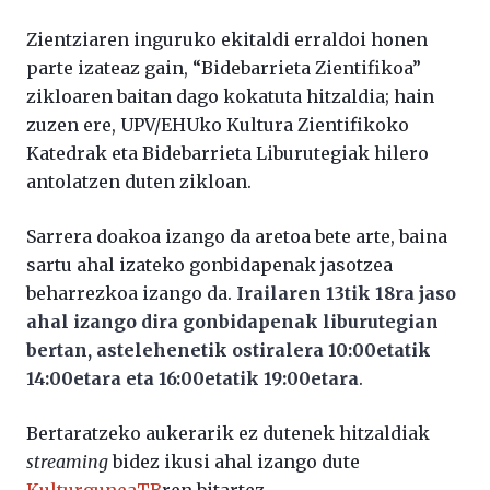
Zientziaren inguruko ekitaldi erraldoi honen
parte izateaz gain, “Bidebarrieta Zientifikoa”
zikloaren baitan dago kokatuta hitzaldia; hain
zuzen ere, UPV/EHUko Kultura Zientifikoko
Katedrak eta Bidebarrieta Liburutegiak hilero
antolatzen duten zikloan.
Sarrera doakoa izango da aretoa bete arte, baina
sartu ahal izateko gonbidapenak jasotzea
beharrezkoa izango da.
Irailaren 13tik 18ra jaso
ahal izango dira gonbidapenak liburutegian
bertan, astelehenetik ostiralera 10:00etatik
14:00etara eta 16:00etatik 19:00etara
.
Bertaratzeko aukerarik ez dutenek hitzaldiak
streaming
bidez ikusi ahal izango dute