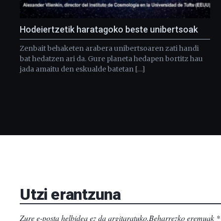
Hodeiertzetik haratagoko beste unibertsoak
Zenbait behaketen arabera unibertsoaren zati handi
bat hedatzen ari da. Gure planeta hedapen bortitz hau
jada amaitu den eskualde batetan […]
Utzi erantzuna
Zure e-posta helbidea ez da argitaratuko.
Beharrezko eremuak
*