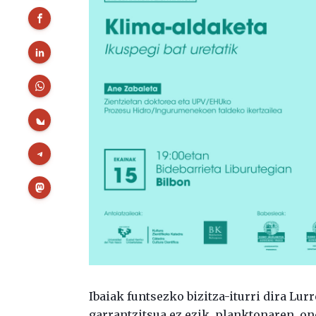
Ibaiak funtsezko bizitza-iturri dira Lu
garrantzitsua ez ezik, planktonaren, on