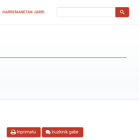
Bilatu
HARREMANETAN JARRI
Inprimatu
Iruzkinik gabe