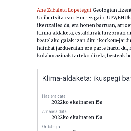
Ane Zabaleta Lopetegui
Geologian lizent
Unibertsitatean. Horrez gain, UPV/EH
ikertzailea da, eta honen barruan, arro
klima-aldaketa, estaldurak lurzoruan d
bestelako gaiak izan ditu ikerketa-jard
hainbat jardueratan ere parte hartu du,
kolaborazioak tarteko direla, besteak be
Klima-aldaketa: ikuspegi bat
Hasiera data
2022ko ekainaren 15a
Amaiera data
2022ko ekainaren 15a
Ordutegia