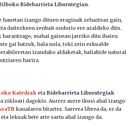
ilboko Bidebarrieta Liburutegian
.
e hauetan izango dituen eraginak zehazteaz gain,
ta daitezkeen zenbait ondorio ere azalduko ditu.
 harantzago, mahai gainean jarriko ditu ibaien
ste gai batzuk, hala nola, toki zein eskualde
erabileretan izandako aldaketak, baliabide natural
ntziaren harira.
koko Katedrak
eta
Bidebarrieta Liburutegiak
oa zikloari dagokio. Aurrez aurre ikusi ahal izango
neaTB
kanalaren bitartez. Sarrera librea da, ez da
eta lekuak bete arte sartu ahal izango da.