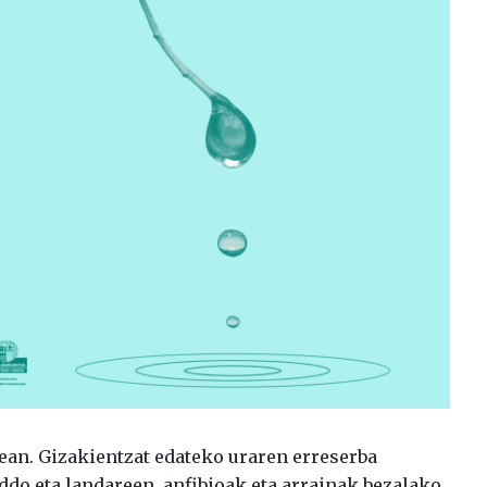
rrean. Gizakientzat edateko uraren erreserba
ddo eta landareen, anfibioak eta arrainak bezalako