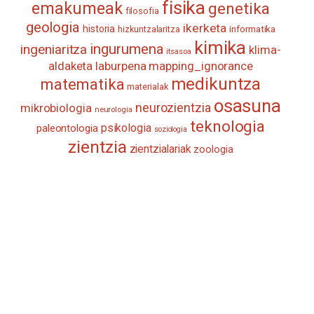
fisika
emakumeak
genetika
filosofia
geologia
ikerketa
historia
informatika
hizkuntzalaritza
kimika
ingurumena
ingeniaritza
klima-
itsasoa
aldaketa
laburpena
mapping_ignorance
medikuntza
matematika
materialak
osasuna
neurozientzia
mikrobiologia
neurologia
teknologia
psikologia
paleontologia
soziologia
zientzia
zientzialariak
zoologia