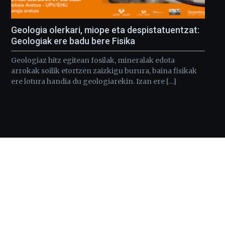
Geologia olerkari, miope eta despistatuentzat:
Geologiak ere badu bere Fisika
Geologiaz hitz egitean fosilak, mineralak edota
arrokak soilik etortzen zaizkigu burura, baina fisikak
ere lotura handia du geologiarekin. Izan ere […]