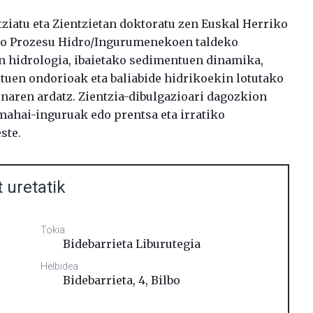
ziatu eta Zientzietan doktoratu zen Euskal Herriko
Uko Prozesu Hidro/Ingurumenekoen taldeko
en hidrologia, ibaietako sedimentuen dinamika,
ituen ondorioak eta baliabide hidrikoekin lotutako
unaren ardatz. Zientzia-dibulgazioari dagozkion
 mahai-inguruak edo prentsa eta irratiko
ste.
 uretatik
Tokia
Bidebarrieta Liburutegia
Helbidea
Bidebarrieta, 4
,
Bilbo