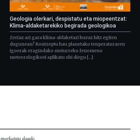
Geologia olerkari, despistatu eta miopeentzat:
Klima-aldaketarekiko begirada geologikoa
Zertaz ari gara klima-aldaketari buruz hitz egiten
dugunean? Kontzeptu hau planetako tenperaturaren
igoerak eragindako muturreko fenomeno
meteorologikoei aplikatu ohi diegu […]
markatuta daude
.