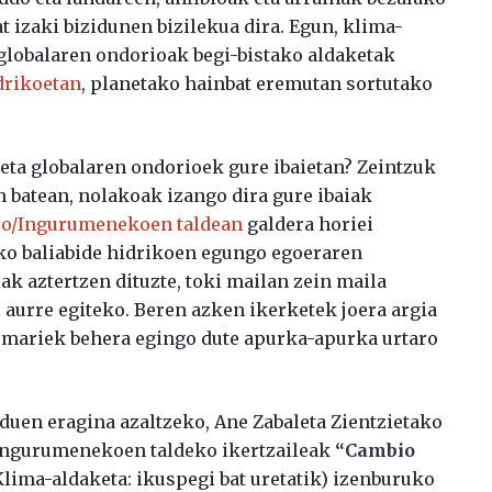
t izaki bizidunen bizilekua dira. Egun, klima-
 globalaren ondorioak begi-bistako aldaketak
drikoetan
, planetako hainbat eremutan sortutako
eta globalaren ondorioek gure ibaietan? Zeintzuk
n batean, nolakoak izango dira gure ibaiak
ro/Ingurumenekoen taldean
galdera horiei
ko baliabide hidrikoen egungo egoeraren
iak aztertzen dituzte, toki mailan zein maila
 aurre egiteko. Beren azken ikerketek joera argia
n emariek behera egingo dute apurka-apurka urtaro
duen eragina azaltzeko, Ane Zabaleta Zientzietako
Ingurumenekoen taldeko ikertzaileak
“Cambio
Klima-aldaketa: ikuspegi bat uretatik) izenburuko