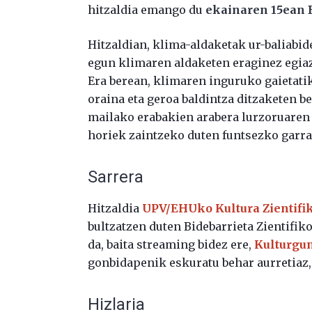
hitzaldia emango du
ekainaren 15ean B
Hitzaldian, klima-aldaketak ur-baliabid
egun klimaren aldaketen eraginez egiaz
Era berean, klimaren inguruko gaietatik
oraina eta geroa baldintza ditzaketen be
mailako erabakien arabera lurzoruaren 
horiek zaintzeko duten funtsezko garra
Sarrera
Hitzaldia
UPV/EHUko Kultura Zientifi
bultzatzen duten Bidebarrieta Zientifik
da, baita streaming bidez ere,
Kulturgu
gonbidapenik eskuratu behar aurretiaz, 
Hizlaria