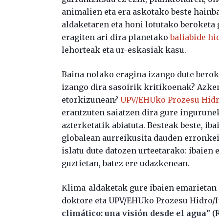
animalien eta era askotako beste hainba
aldaketaren eta honi lotutako beroketa
eragiten ari dira planetako
baliabide hi
lehorteak eta ur-eskasiak kasu.
Baina nolako eragina izango dute berok
izango dira sasoirik kritikoenak? Azke
etorkizunean?
UPV/EHUko Prozesu Hid
erantzuten saiatzen dira gure ingurune
azterketatik abiatuta. Besteak beste, iba
globalean aurreikusita dauden erronkei
islatu dute datozen urteetarako: ibaie
guztietan, batez ere udazkenean.
Klima-aldaketak gure ibaien emarietan 
doktore eta UPV/EHUko Prozesu Hidro/
climático: una visión desde el agua
” (