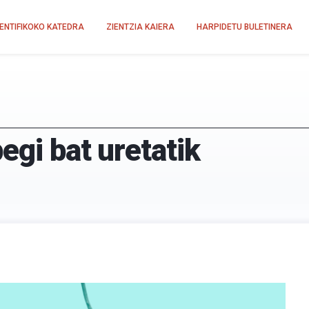
IENTIFIKOKO KATEDRA
ZIENTZIA KAIERA
HARPIDETU BULETINERA
egi bat uretatik