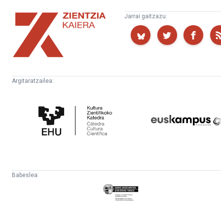
Zientzia
Jarrai gaitzazu:
Kaiera
Argitaratzailea:
Kultura
Euskampus
Zientifikoko
Fundazioa
Katedra
Babeslea:
Eusko
Jaurlaritza
-