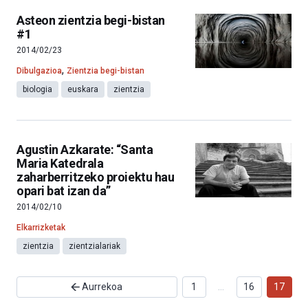
Asteon zientzia begi-bistan
#1
2014/02/23
,
Dibulgazioa
Zientzia begi-bistan
biologia
euskara
zientzia
Agustin Azkarate: “Santa
Maria Katedrala
zaharberritzeko proiektu hau
opari bat izan da”
2014/02/10
Elkarrizketak
zientzia
zientzialariak
Aurrekoa
1
…
16
17