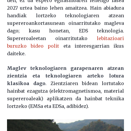
den, ez da espero egitasmoaren lehengo fasea
2027 urtea baino lehen amaitzea. Hain abiadura
handiak lortzeko teknologiaren atzean
supereroankortasunean oinarritutako magleva
dago; kasu honetan, EDS teknologia.
Supereroaleetan oinarritutako
lebitazioari
buruzko bideo polit
eta interesgarrian ikus
daiteke.
Maglev teknologiaren garapenaren atzean
zientzia eta teknologiaren arteko lotura
klasikoa dago
. Zientziaren bidean lortutako
hainbat ezagutza (elektromagnetismoa, material
supereroaleak) aplikatzen da hainbat teknika
lortzeko (EMSa eta EDSa, adibidez).