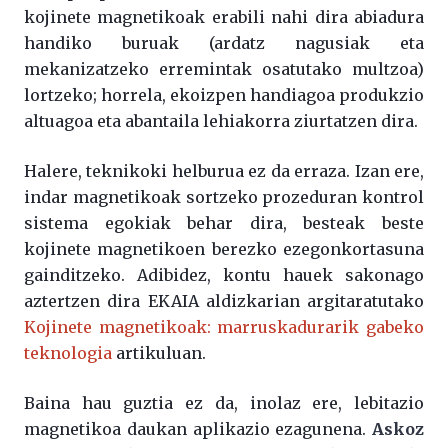
kojinete magnetikoak erabili nahi dira abiadura
handiko buruak (ardatz nagusiak eta
mekanizatzeko erremintak osatutako multzoa)
lortzeko; horrela, ekoizpen handiagoa produkzio
altuagoa eta abantaila lehiakorra ziurtatzen dira.
Halere, teknikoki helburua ez da erraza. Izan ere,
indar magnetikoak sortzeko prozeduran kontrol
sistema egokiak behar dira, besteak beste
kojinete magnetikoen berezko ezegonkortasuna
gainditzeko. Adibidez, kontu hauek sakonago
aztertzen dira EKAIA aldizkarian argitaratutako
Kojinete magnetikoak: marruskadurarik gabeko
teknologia
artikuluan.
Baina hau guztia ez da, inolaz ere, lebitazio
magnetikoa daukan aplikazio ezagunena.
Askoz