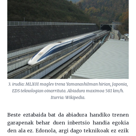
3. irudia: MLX01 maglev trena YamanashiIman hirian, Japonia,
EDS teknologian oinarrituta. Abiadura maximoa 581 km/h.
Iturria: Wikipedia.
Beste eztabaida bat da abiadura handiko trenen
garapenak behar duen inbertsio handia egokia
den ala ez. Edonola, argi dago teknikoak ez ezik