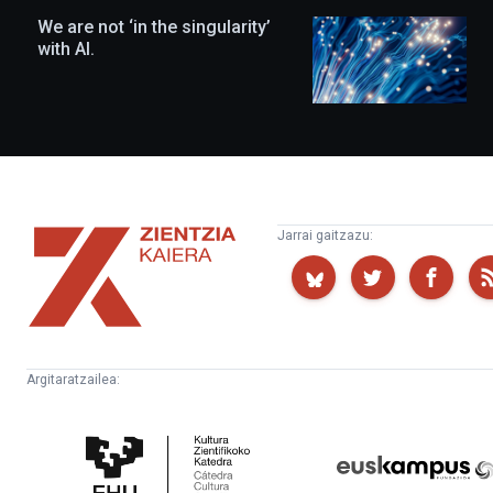
We are not ‘in the singularity’
with AI.
Zientzia
Jarrai gaitzazu:
Kaiera
Argitaratzailea:
Kultura
Euskampus
Zientifikoko
Fundazioa
Katedra