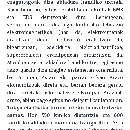
ezagunagoak dira abiadura handiko trenak
.
Kasu honetan, gehien erabilitako teknikak EMS
eta EDS deritzonak dira. Lehengoan,
serbokontrolen bidez egonkortutako lebitazio
elektromagnetikoa (hau da, elektroimanak
erabiltzen duen lebitazioa) erabiltzen da;
bigarrenean, esekidura elektrodinamikoa,
supereroaleen erabilpenean oinarritzen da.
Munduan zehar abiadura handiko tren egitasmo
asko garatu dira maglev sistemetan oinarrituta,
bai Europan, Asian edo Iparramerikan. Arazo
ekonomikoak direla eta, bertan behera geratu
dira horietako asko, batez ere Europan. Arazoak
arazo, abian dago egitasmo deigarri bat Japonian,
Tokyo eta Osaka hirien arteko lotura lortzeko
asmoz
. Hor,
550 km-ko distantzia eta 600
km/h-ko abiadura maximoa izango dira
. Dena