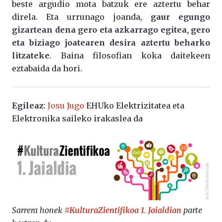
beste argudio mota batzuk ere aztertu behar
direla. Eta urrunago joanda,
gaur egungo
gizartean dena gero eta azkarrago egitea, gero
eta biziago joatearen desira aztertu beharko
litzateke
. Baina filosofian koka daitekeen
eztabaida da hori.
Egileaz
:
Josu Jugo
EHUko Elektrizitatea eta
Elektronika saileko irakaslea da
Sarrera honek
#KulturaZientifikoa 1. Jaialdian
parte