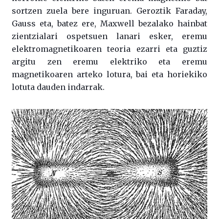
sortzen zuela bere inguruan. Geroztik Faraday,
Gauss eta, batez ere, Maxwell bezalako hainbat
zientzialari ospetsuen lanari esker, eremu
elektromagnetikoaren teoria ezarri eta guztiz
argitu zen eremu elektriko eta eremu
magnetikoaren arteko lotura, bai eta horiekiko
lotuta dauden indarrak.