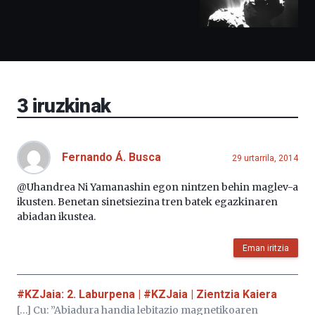
izango
ditu:
Bidebarrietako
Liburutegia,
Bizkaia
Aretoa-
EHU…
3
iruzkinak
Fernando Á. Busca
29 urtarrila, 2014
@Uhandrea Ni Yamanashin egon nintzen behin maglev-a
ikusten. Benetan sinetsiezina tren batek egazkinaren
abiadan ikustea.
Eman iritzia
#KZJaia: 2. Laburpena | #KZJaia | Zientzia Kaiera
[…] Cu: ”Abiadura handia lebitazio magnetikoaren