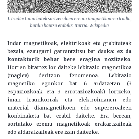
1. irudia: Iman batek sortzen duen eremu magnetikoaren irudia,
burdin hautsa erabiliz. Iturria: Wikipedia
Indar magnetikoak, elektrikoak eta grabitateak
bezala, ezaugarri garrantzitsu bat dauka:
ez da
kontakturik behar bere eragina nozitzeko
.
Horren bitartez lor daiteke lebitazio magnetikoa
(maglev) deritzon fenomenoa. Lebitazio
magnetiko egonkor bat 6 ardatzetan (3
espaziozkoak eta 3 errotaziozkoak) lortzeko,
iman iraunkorrak eta elektroimanen edo
material diamagnetikoen edo supereroaleen
konbinaketa bat erabil daiteke. Era berean,
sortutako eremu magnetikoak erakartzaileak
edo aldaratzaileak ere izan daitezke.