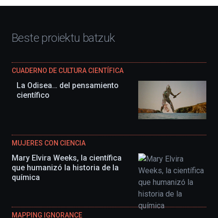
Beste proiektu batzuk
CUADERNO DE CULTURA CIENTÍFICA
La Odisea… del pensamiento
científico
MUJERES CON CIENCIA
Mary Elvira Weeks, la científica
que humanizó la historia de la
química
MAPPING IGNORANCE