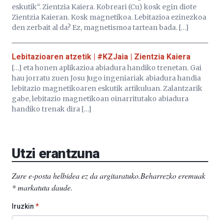
eskutik“. Zientzia Kaiera. Kobreari (Cu) kosk egin diote
Zientzia Kaieran. Kosk magnetikoa. Lebitazioa ezinezkoa
den zerbait al da? Ez, magnetismoa tartean bada. […]
Lebitazioaren atzetik | #KZJaia | Zientzia Kaiera
[…] eta honen aplikazioa abiadura handiko trenetan. Gai
hau jorratu zuen Josu Jugo ingeniariak abiadura handia
lebitazio magnetikoaren eskutik artikuluan. Zalantzarik
gabe, lebitazio magnetikoan oinarritutako abiadura
handiko trenak dira […]
Utzi erantzuna
Zure e-posta helbidea ez da argitaratuko.
Beharrezko eremuak
*
markatuta daude
.
Iruzkin
*