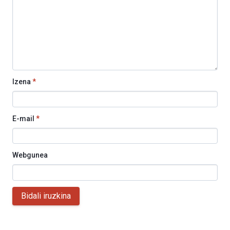
Izena
*
E-mail
*
Webgunea
Bidali iruzkina