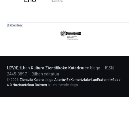
Babeslea:
Eusko
Jaurlaritza
-
Lehendakaritza
UPV
/
EHU
ren
Kultura Zientifikoko Katedra
ren bloga
—
ISSN
2445-3897
—
Bilbon editatua
©
2026
Zientzia Kaiera
bloga
Aitortu-EzKomertziala-LanEratorririkGabe
4.0 Nazioartekoa Baimen
baten mende dago