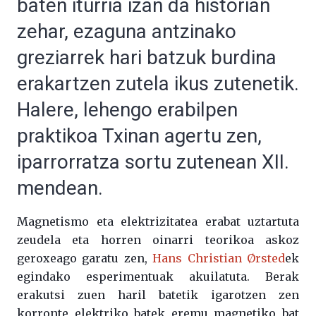
baten iturria izan da historian
zehar, ezaguna antzinako
greziarrek hari batzuk burdina
erakartzen zutela ikus zutenetik.
Halere, lehengo erabilpen
praktikoa Txinan agertu zen,
iparrorratza sortu zutenean XII.
mendean.
Magnetismo eta elektrizitatea erabat uztartuta
zeudela eta horren oinarri teorikoa askoz
geroxeago garatu zen,
Hans Christian Ørsted
ek
egindako esperimentuak akuilatuta. Berak
erakutsi zuen haril batetik igarotzen zen
korronte elektriko batek eremu magnetiko bat