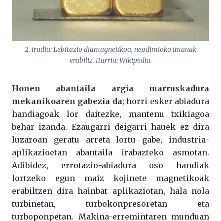
2. irudia: Lebitazio diamagnetikoa, neodimioko imanak
erabiliz. Iturria: Wikipedia.
Honen abantaila argia marruskadura
mekanikoaren gabezia da
; horri esker abiadura
handiagoak lor daitezke, mantenu txikiagoa
behar izanda. Ezaugarri deigarri hauek ez dira
luzaroan geratu arreta lortu gabe, industria-
aplikazioetan abantaila irabazteko asmotan.
Adibidez, errotazio-abiadura oso handiak
lortzeko egun maiz kojinete magnetikoak
erabiltzen dira hainbat aplikaziotan, hala nola
turbinetan, turbokonpresoretan eta
turboponpetan. Makina-erremintaren munduan