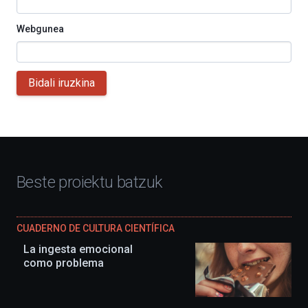
Webgunea
Bidali iruzkina
Beste proiektu batzuk
CUADERNO DE CULTURA CIENTÍFICA
La ingesta emocional
como problema