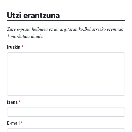
Utzi erantzuna
Zure e-posta helbidea ez da argitaratuko.
Beharrezko eremuak
*
markatuta daude
.
Iruzkin
*
Izena
*
E-mail
*