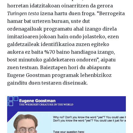
horretan idatzitakoan oinarritzen da gerora
Turingen testa
izena hartu duen froga. “Berrogeita
hamar bat urteren buruan, uste dut
ordenagailuak programatu ahal izango direla
imitazioaren jokoan hain ondo jolasteko, ezen
galdetzaileak identifikazioa zuzen egiteko
aukera ez baita %70 baino handiagoa izango,
bost minutuko galdeketaren ondoren”, aipatu
zuen testuan. Baieztapen hori du abiapuntu
Eugene Goostman programak lehenbizikoz
gainditu duen testaren diseinuak.