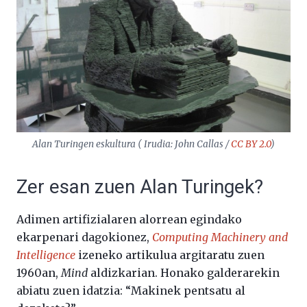
Alan Turingen eskultura ( Irudia: John Callas /
CC BY 2.0
)
Zer esan zuen Alan Turingek?
Adimen artifizialaren alorrean egindako
ekarpenari dagokionez,
Computing Machinery and
Intelligence
izeneko artikulua argitaratu zuen
1960an,
Mind
aldizkarian. Honako galderarekin
abiatu zuen idatzia: “Makinek pentsatu al