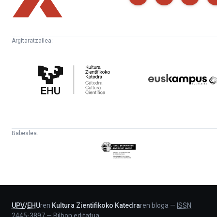
Argitaratzailea:
Kultura
Euskampus
Zientifikoko
Fundazioa
Katedra
Babeslea:
Eusko
Jaurlaritza
-
Lehendakaritza
UPV
/
EHU
ren
Kultura Zientifikoko Katedra
ren bloga
—
ISSN
2445-3897
—
Bilbon editatua