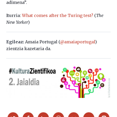
adimena”.
Iturria:
What comes after the Turing test?
(
The
New Yorker
)
Egileaz:
Amaia Portugal (
@amaiaportugal
)
zientzia kazetaria da.
Partekatu