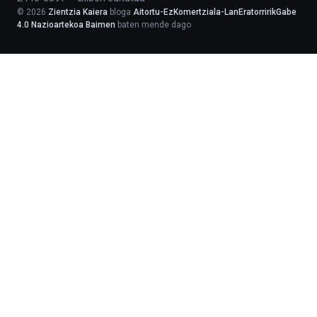
©
2026
Zientzia Kaiera
bloga
Aitortu-EzKomertziala-LanEratorririkGabe
4.0 Nazioartekoa Baimen
baten mende dago