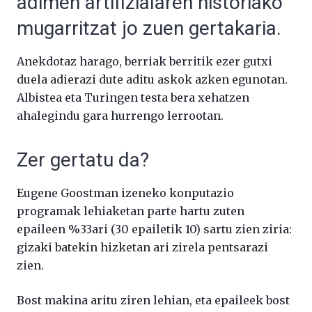
adimen artifizialaren historiako
mugarritzat jo zuen gertakaria.
Anekdotaz harago, berriak berritik ezer gutxi
duela adierazi dute aditu askok azken egunotan.
Albistea eta Turingen testa bera xehatzen
ahalegindu gara hurrengo lerrootan.
Zer gertatu da?
Eugene Goostman izeneko konputazio
programak lehiaketan parte hartu zuten
epaileen %33ari (30 epailetik 10) sartu zien ziria:
gizaki batekin hizketan ari zirela pentsarazi
zien.
Bost makina aritu ziren lehian, eta epaileek bost