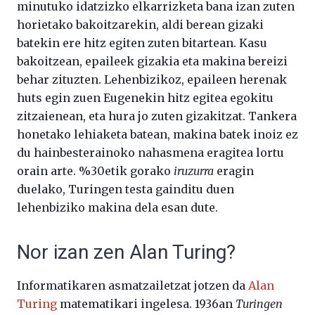
minutuko idatzizko elkarrizketa bana izan zuten
horietako bakoitzarekin, aldi berean gizaki
batekin ere hitz egiten zuten bitartean. Kasu
bakoitzean, epaileek gizakia eta makina bereizi
behar zituzten. Lehenbizikoz, epaileen herenak
huts egin zuen Eugenekin hitz egitea egokitu
zitzaienean, eta hura jo zuten gizakitzat. Tankera
honetako lehiaketa batean, makina batek inoiz ez
du hainbesterainoko nahasmena eragitea lortu
orain arte. %30etik gorako
iruzurra
eragin
duelako, Turingen testa gainditu duen
lehenbiziko makina dela esan dute.
Nor izan zen Alan Turing?
Informatikaren asmatzailetzat jotzen da
Alan
Turing
matematikari ingelesa. 1936an
Turingen