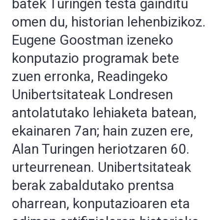
batek Turingen testa gainditu
omen du, historian lehenbizikoz.
Eugene Goostman izeneko
konputazio programak bete
zuen erronka, Readingeko
Unibertsitateak Londresen
antolatutako lehiaketa batean,
ekainaren 7an; hain zuzen ere,
Alan Turingen heriotzaren 60.
urteurrenean. Unibertsitateak
berak zabaldutako prentsa
oharrean, konputazioaren eta