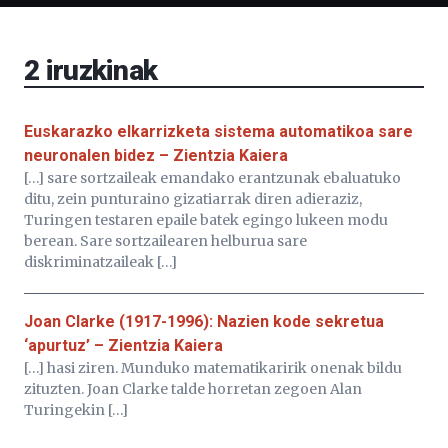
Bizkaia
Aretoa-
EHU…
2
iruzkinak
Euskarazko elkarrizketa sistema automatikoa sare
neuronalen bidez – Zientzia Kaiera
[…] sare sortzaileak emandako erantzunak ebaluatuko
ditu, zein punturaino gizatiarrak diren adieraziz,
Turingen testaren epaile batek egingo lukeen modu
berean. Sare sortzailearen helburua sare
diskriminatzaileak […]
Joan Clarke (1917-1996): Nazien kode sekretua
‘apurtuz’ – Zientzia Kaiera
[…] hasi ziren. Munduko matematikaririk onenak bildu
zituzten. Joan Clarke talde horretan zegoen Alan
Turingekin […]