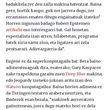
badakitela zer den zaila makina batentzat. Baina
gero, hortik kanpo, guk zer jarrera dugu, zer
erraztasun ematen ditugu engainatuak izateko?
Horren inguruan badago Robert Epsteinen
artikulu
oso interesgarri bat. Gai honetan
espezialista izan arren, hilabetetan, programa
batek ziria sartu zion, eta ligatzen ari zela
pentsarazi. Adierazgarria da”.
Eugene ez da superkonputagailu bat. Bera baino
adimentsuagoak dira, esaterako, Gary Kasparov
xake txapelduna garaitu zuen
Deep Blue
makina,
edo Jeopardy izeneko jokoan aritu izan den
Watson
konputagailua. Baina horien adimena ez
da Turingen testaren arabera neurtzen, eta
Ibañezek esan bezala, “makinek aurreratzen
gaituztenean, joera dugu esateko hori ez dela