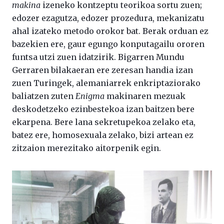
makina
izeneko kontzeptu teorikoa sortu zuen;
edozer ezagutza, edozer prozedura, mekanizatu
ahal izateko metodo orokor bat. Berak orduan ez
bazekien ere, gaur egungo konputagailu ororen
funtsa utzi zuen idatzirik. Bigarren Mundu
Gerraren bilakaeran ere zeresan handia izan
zuen Turingek, alemaniarrek enkriptaziorako
baliatzen zuten
Enigma
makinaren mezuak
deskodetzeko ezinbestekoa izan baitzen bere
ekarpena. Bere lana sekretupekoa zelako eta,
batez ere, homosexuala zelako, bizi artean ez
zitzaion merezitako aitorpenik egin.