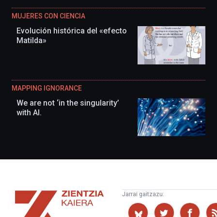
MUJERES CON CIENCIA
Evolución histórica del «efecto
Matilda»
MAPPING IGNORANCE
We are not ‘in the singularity’
with AI.
Zientzia
Jarrai gaitzazu:
Kaiera