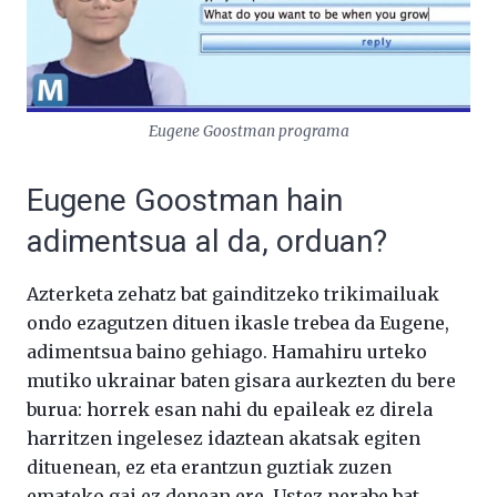
Eugene Goostman programa
Eugene Goostman hain
adimentsua al da, orduan?
Azterketa zehatz bat gainditzeko trikimailuak
ondo ezagutzen dituen ikasle trebea da Eugene,
adimentsua baino gehiago. Hamahiru urteko
mutiko ukrainar baten gisara aurkezten du bere
burua: horrek esan nahi du epaileak ez direla
harritzen ingelesez idaztean akatsak egiten
dituenean, ez eta erantzun guztiak zuzen
emateko gai ez denean ere. Ustez nerabe bat