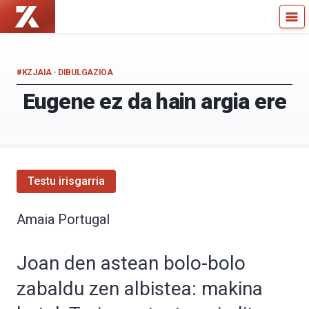
Zientzia
Kultura
Kaiera
Zientifikoko
—
Katedra
Kultura
#KZJAIA
·
DIBULGAZIOA
Zientifikoko
Eugene ez da hain argia ere
Katedra
Testu irisgarria
Amaia Portugal
Joan den astean bolo-bolo
zabaldu zen albistea: makina