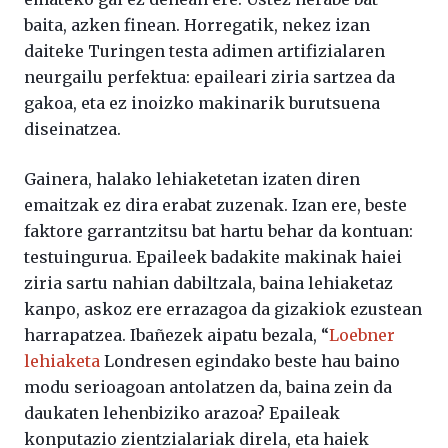
baita, azken finean. Horregatik, nekez izan
daiteke Turingen testa adimen artifizialaren
neurgailu perfektua: epaileari ziria sartzea da
gakoa, eta ez inoizko makinarik burutsuena
diseinatzea.
Gainera, halako lehiaketetan izaten diren
emaitzak ez dira erabat zuzenak. Izan ere, beste
faktore garrantzitsu bat hartu behar da kontuan:
testuingurua. Epaileek badakite makinak haiei
ziria sartu nahian dabiltzala, baina lehiaketaz
kanpo, askoz ere errazagoa da gizakiok ezustean
harrapatzea. Ibañezek aipatu bezala, “
Loebner
lehiaketa
Londresen egindako beste hau baino
modu serioagoan antolatzen da, baina zein da
daukaten lehenbiziko arazoa? Epaileak
konputazio zientzialariak direla, eta haiek