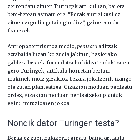
zerrendatu zituen Turingek artikuluan, bai eta
bete-betean asmatu ere. “Berak aurreikusi ez
zituen argudio gutxi egin dira”, gaineratu du
Ibañezek.
Antropozentrismoa medio,
pentsatu
aditzak
eztabaida luzatuko zuela jakitun, hasierako
galdera bestela formulatzeko bidea iradoki zuen
gero Turingek, artikulu horretan bertan:
makinek inoiz gizakiok bezala jokatzerik izango
ote zuten planteatzea. Gizakion moduan pentsatu
ordez, gizakion moduan pentsatzeko plantak
egin: imitazioaren jokoa.
Nondik dator Turingen testa?
Berak ez zuen halakorik aipatu, baina artikulu