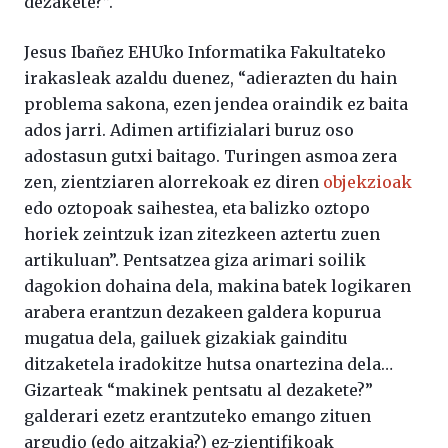
dezakete?”.
Jesus Ibañez EHUko Informatika Fakultateko
irakasleak azaldu duenez, “adierazten du hain
problema sakona, ezen jendea oraindik ez baita
ados jarri. Adimen artifizialari buruz oso
adostasun gutxi baitago. Turingen asmoa zera
zen, zientziaren alorrekoak ez diren
objekzioak
edo oztopoak saihestea, eta balizko oztopo
horiek zeintzuk izan zitezkeen aztertu zuen
artikuluan”. Pentsatzea giza arimari soilik
dagokion dohaina dela, makina batek logikaren
arabera erantzun dezakeen galdera kopurua
mugatua dela, gailuek gizakiak gainditu
ditzaketela iradokitze hutsa onartezina dela…
Gizarteak “makinek pentsatu al dezakete?”
galderari ezetz erantzuteko emango zituen
argudio (edo aitzakia?) ez-zientifikoak