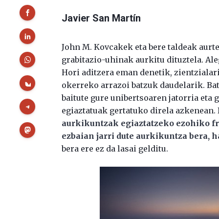
Javier San Martín
John M. Kovcakek eta bere taldeak aurt
grabitazio-uhinak aurkitu dituztela. Al
Hori aditzera eman denetik, zientzialar
okerreko arrazoi batzuk daudelarik. Bat
baitute gure unibertsoaren jatorria eta
egiaztatuak gertatuko direla azkenean.
aurkikuntzak egiaztatzeko ezohiko f
ezbaian jarri dute aurkikuntza bera, ha
bera ere ez da lasai gelditu.