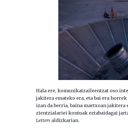
Hala ere, komunikatzaileentzat oso inte
jakitera emateko era, eta bai era horrek
izan da berria, baina martxoan jakitera 
zientzialariei kontuak eztabaidagai j
Letters
aldizkarian.