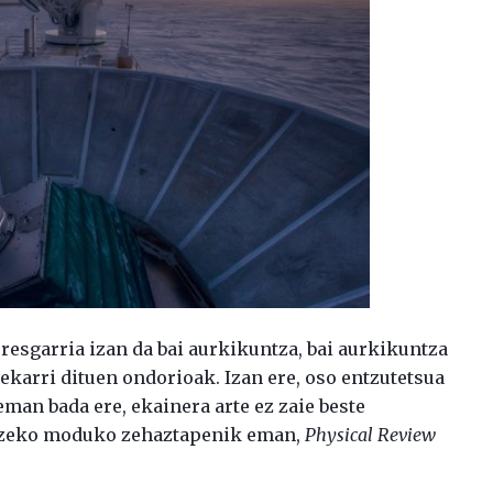
resgarria izan da bai aurkikuntza, bai aurkikuntza
 ekarri dituen ondorioak. Izan ere, oso entzutetsua
eman bada ere, ekainera arte ez zaie beste
artzeko moduko zehaztapenik eman,
Physical Review