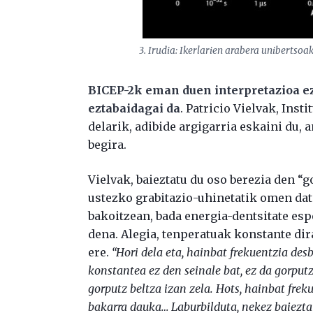
3. Irudia: Ikerlarien arabera unibertsoa
BICEP-2k eman duen interpretazioa ez
eztabaidagai da
. Patricio Vielvak, Inst
delarik, adibide argigarria eskaini du,
begira.
Vielvak, baieztatu du oso berezia den “
ustezko grabitazio-uhinetatik omen dat
bakoitzean, bada energia-dentsitate esp
dena. Alegia, tenperatuak konstante dir
ere.
“Hori dela eta, hainbat frekuentzia des
konstantea ez den seinale bat, ez da gorputz
gorputz beltza izan zela. Hots, hainbat frek
bakarra dauka… Laburbilduta, nekez baiezta