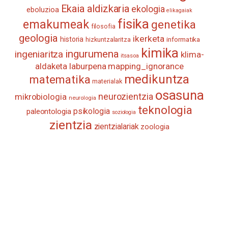
Ekaia aldizkaria
ekologia
eboluzioa
elikagaiak
fisika
emakumeak
genetika
filosofia
geologia
ikerketa
historia
informatika
hizkuntzalaritza
kimika
ingurumena
ingeniaritza
klima-
itsasoa
aldaketa
laburpena
mapping_ignorance
medikuntza
matematika
materialak
osasuna
neurozientzia
mikrobiologia
neurologia
teknologia
psikologia
paleontologia
soziologia
zientzia
zientzialariak
zoologia