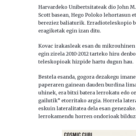
Harvardeko Unibertsitateak dio John M
Scott basean, Hego Poloko lehortasun 
bereziez baliaturik. Erradioteleskopio 
eragiketak egin izan ditu.
Kovac irakasleak esan du mikrouhinen 
egin zirela 2010-2012 tarteko hiru denb
teleskopioak hizpide hartu dugun hau.
Bestela esanda, gogora dezakegu imanek
paperaren gainean dauden burdina lima
uhinek, era bitxi batera lerrokatu edo o
gailutik” etorritako argia. Horrela later
eskuin lateralitatea dela esan genezak
lerrokamendu horren ondorioak bilduz