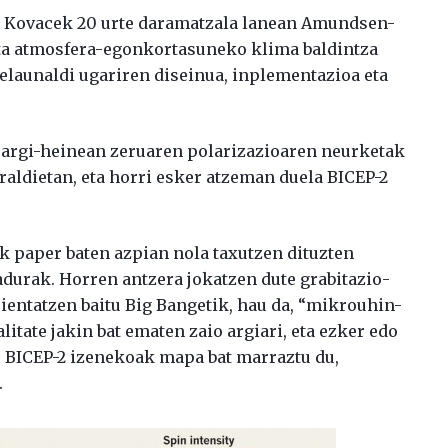
. Kovacek 20 urte daramatzala lanean Amundsen-
eta atmosfera-egonkortasuneko klima baldintza
belaunaldi ugariren diseinua, inplementazioa eta
argi-heinean zeruaren polarizazioaren neurketak
oraldietan, eta horri esker atzeman duela BICEP-2
 paper baten azpian nola taxutzen dituzten
durak. Horren antzera jokatzen dute grabitazio-
rientatzen baitu Big Bangetik, hau da, “mikrouhin-
alitate jakin bat ematen zaio argiari, eta ezker edo
e. BICEP-2 izenekoak mapa bat marraztu du,
.