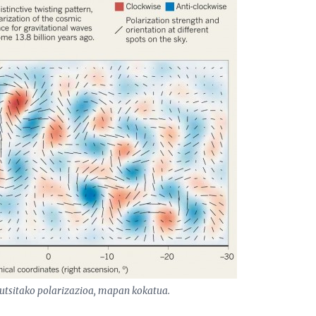
kutsitako polarizazioa, mapan kokatua.