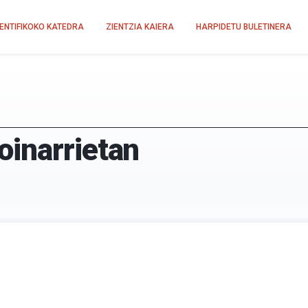
IENTIFIKOKO KATEDRA
ZIENTZIA KAIERA
HARPIDETU BULETINERA
inarrietan