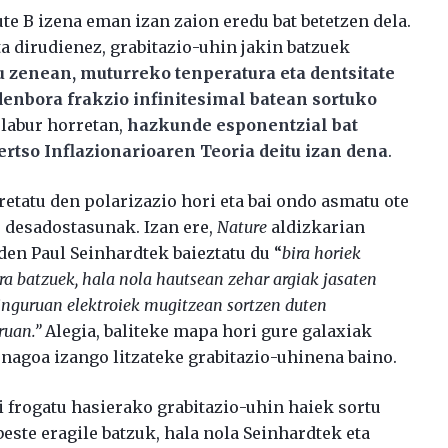
ute B izena eman izan zaion eredu bat betetzen dela.
ta dirudienez, grabitazio-uhin jakin batzuek
 zenean, muturreko tenperatura eta dentsitate
denbora frakzio infinitesimal batean sortuko
 labur horretan,
hazkunde esponentzial bat
rtso Inflazionarioaren Teoria deitu izan dena
.
etatu den polarizazio hori eta bai ondo asmatu ote
e desadostasunak. Izan ere,
Nature
aldizkarian
den Paul Seinhardtek baieztatu du “
bira horiek
era batzuek, hala nola hautsean zehar argiak jasaten
inguruan elektroiek mugitzean sortzen duten
rruan.”
Alegia, baliteke mapa hori gure galaxiak
unagoa izango litzateke grabitazio-uhinena baino.
 frogatu hasierako grabitazio-uhin haiek sortu
beste eragile batzuk, hala nola Seinhardtek eta