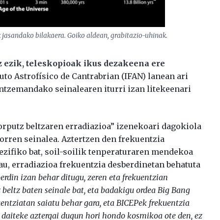
k jasandako bilakaera. Goiko aldean, grabitazio-uhinak.
 ezik, teleskopioak ikus dezakeena ere
ituto Astrofísico de Cantrabrian (IFAN) lanean ari
 antzemandako seinalearen iturri izan litekeenari
gorputz beltzaren erradiazioa” izenekoari dagokiola
orren seinalea. Aztertzen den frekuentzia
ezifiko bat, soil-soilik tenperaturaren mendekoa
au, erradiazioa frekuentzia desberdinetan behatuta
berdin izan behar ditugu, zeren eta frekuentzian
 beltz baten seinale bat, eta badakigu ordea Big Bang
uentziatan saiatu behar gara, eta BICEPek frekuentzia
 daiteke aztergai dugun hori hondo kosmikoa ote den, ez