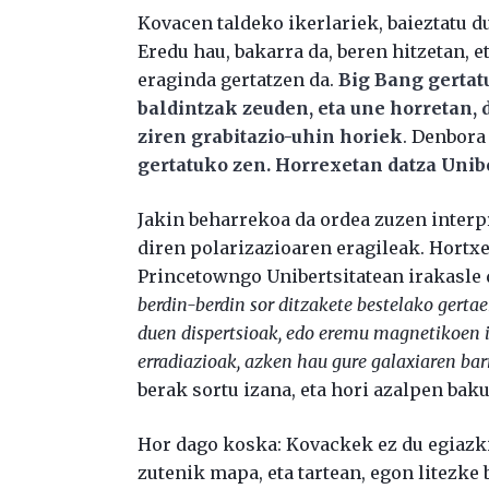
Kovacen taldeko ikerlariek, baieztatu d
Eredu hau, bakarra da, beren hitzetan, e
eraginda gertatzen da.
Big Bang gertatu
baldintzak zeuden, eta une horretan, 
ziren grabitazio-uhin horiek
. Denbora
gertatuko zen. Horrexetan datza Unibe
Jakin beharrekoa da ordea zuzen interpr
diren polarizazioaren eragileak. Hortx
Princetowngo Unibertsitatean irakasle 
berdin-berdin sor ditzakete bestelako gerta
duen dispertsioak, edo eremu magnetikoen 
erradiazioak, azken hau gure galaxiaren ba
berak sortu izana, eta hori azalpen bak
Hor dago koska: Kovackek ez du egiazki
zutenik mapa, eta tartean, egon litezke 