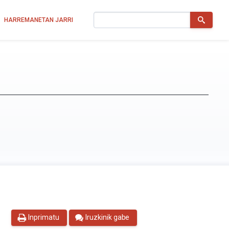
Bilatu
HARREMANETAN JARRI
Inprimatu
Iruzkinik gabe