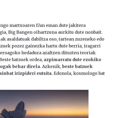
engo martxoaren 17an eman dute jakitera
egia, Big Bangen oihartzuna aurkitu dute nonbait.
iak asaldatuak dabiltza oso, tartean zuzeneko edo
zuek pozez gainezka hartu dute berria, iragarri
 geroagoko hedadura azaltzen dituzten teoriak
 Beste batzuek ordea,
azpimarratu dute ezohiko
rogak behar direla
. Azkenik,
beste batzuek
inbat irizpideri eutsita
. Edonola, kosmologo bat