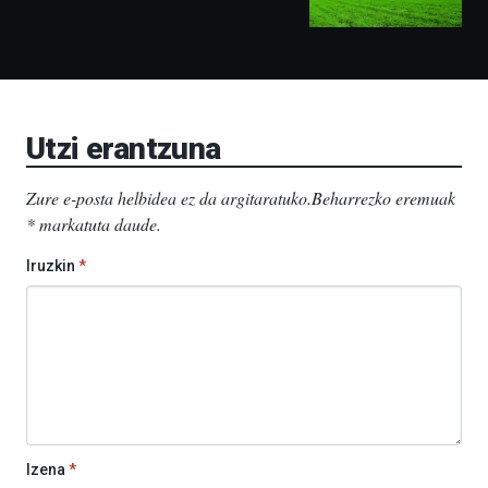
ditu:
Bidebarrietako
Liburutegia,
Bizkaia
Aretoa-
EHU…
Utzi erantzuna
Zure e-posta helbidea ez da argitaratuko.
Beharrezko eremuak
*
markatuta daude
.
Iruzkin
*
Izena
*