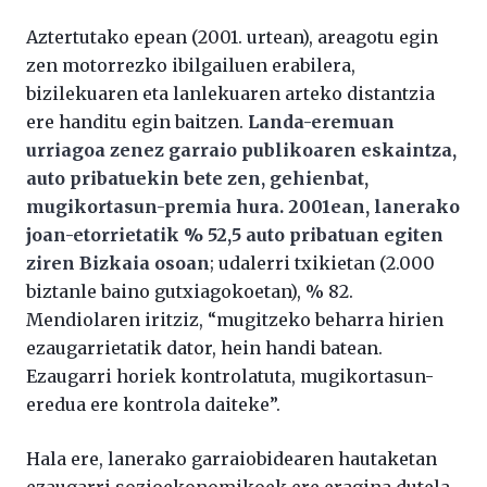
Aztertutako epean (2001. urtean), areagotu egin
zen motorrezko ibilgailuen erabilera,
bizilekuaren eta lanlekuaren arteko distantzia
ere handitu egin baitzen.
Landa-eremuan
urriagoa zenez garraio publikoaren eskaintza,
auto pribatuekin bete zen, gehienbat,
mugikortasun-premia hura. 2001ean, lanerako
joan-etorrietatik % 52,5 auto pribatuan egiten
ziren Bizkaia osoan
; udalerri txikietan (2.000
biztanle baino gutxiagokoetan), % 82.
Mendiolaren iritziz, “mugitzeko beharra hirien
ezaugarrietatik dator, hein handi batean.
Ezaugarri horiek kontrolatuta, mugikortasun-
eredua ere kontrola daiteke”.
Hala ere, lanerako garraiobidearen hautaketan
ezaugarri sozioekonomikoek ere eragina dutela