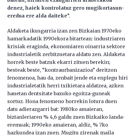
denez, haiek kontrolatuz gero mugikortasun-
eredua ere alda daiteke
“.
Aldaketa ikusgarria izan zen Bizkaian 1970eko
hamarkadatik 1990ekora bitartean: industriaren
krisiak eraginda, ekonomiaren oinarria sektore
industrialetik zerbitzuetara aldatu zen. Aldaketa
horrek beste batzuk ekarri zituen berekin;
besteak beste, “kontraurbanizazioa” deritzon
fenomenoa, hau da, zenbait jende eta enplegu hiri
industrialetatik herri txikietara aldatzea, azken
hauetan dentsitate baxuko egoitza-guneak
sortuz. Hona fenomeno horrekin lotura duen
datu adierazgarri bat: 1980ko amaieran,
biztanleriaren % 4,6 galdu zuen Bizkaiko landa-
eremuak; 1990eko amaieran, aldiz, % 7ko
hazkundea izan zuen. Mugitu zirenak maila