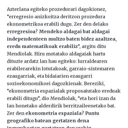
Azterlana egiteko prozedurari dagokionez,
“erregresio anizkoitza deritzon prozedura
ekonometrikoa erabili dugu. Zer den delako
erregresioa
?
Mendeko aldagai bat aldagai
independenteen multzo baten bidez azaltzea,
eredu matematikoak erabiliz
“, argitu ditu
Mendiolak. Hiru motatako aldagaiak hartu
dituzte ardatz lan hau egiteko: lurraldearen
erabilerarekin lotutakoak, garraio-sistemaren
ezaugarriak, eta bidaiarien ezaugarri
sozioekonomikoei dagozkienak. Bereziki,
“ekonometria espazialak proposatutako ereduak
erabili ditugu”, dio Mendiolak, “eta hori izan da
lan honetako alderdirik berritzaileenetako bat.
Zer den
ekonometria espaziala
?
Puntu
geografiko batean gertatzen dena
ingurukoetan gertatzen denarekin