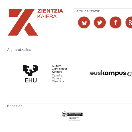
Zientzia
Jarrai gaitzazu:
Kaiera
Argitaratzailea:
Kultura
Euskampus
Zientifikoko
Fundazioa
Katedra
Babeslea:
Eusko
Jaurlaritza
-