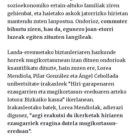
sozioekonomiko ertain-altuko familiak ziren
gehienbat, eta haietako askok jatorrizko hirietan
mantendu zuten lanpostua. Ondorioz,
commuter
bihurtu ziren, hau da, egunero joan-etorri
luzeak egiten zituzten langileak
.
Landa-eremuetako biztanleriaren hazkunde
horrek mugikortasunean izan dituen ondorioak
kuantifikatu dituzte, hain zuzen ere, Lorea
Mendiola, Pilar González eta Ángel Cebollada
unibertsitate-irakasleek “Hiri-garapenaren
ezaugarrien eta mugikortasun-ereduaren arteko
lotura: Bizkaiko kasua” ikerlanean.
Irakasleotako batek, Lorea Mendiolak, adierazi
digunez, “
argi erakutsi du ikerketak hiriaren
ezaugarriek eragina dutela mugikortasun-
ereduan
“.