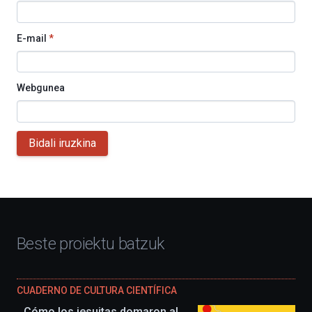
E-mail
*
Webgunea
Bidali iruzkina
Beste proiektu batzuk
CUADERNO DE CULTURA CIENTÍFICA
Cómo los jesuitas domaron al