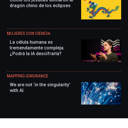
dragón chino de los eclipses
MUJERES CON CIENCIA
La célula humana es
tremendamente compleja.
¿Podrá la IA descifrarla?
MAPPING IGNORANCE
We are not ‘in the singularity’
with AI.