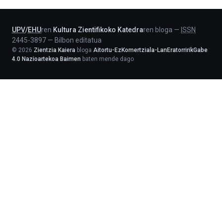
Lehendakaritza
UPV
/
EHU
ren
Kultura Zientifikoko Katedra
ren bloga
—
ISSN
2445-3897
—
Bilbon editatua
©
2026
Zientzia Kaiera
bloga
Aitortu-EzKomertziala-LanEratorririkGabe
4.0 Nazioartekoa Baimen
baten mende dago