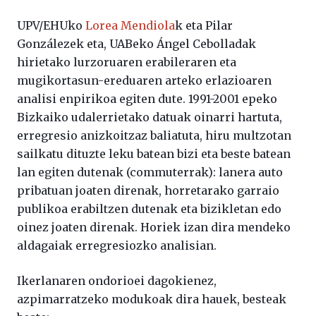
UPV/EHUko
Lorea Mendiola
k eta Pilar
Gonzálezek eta, UABeko Ángel Cebolladak
hirietako lurzoruaren erabileraren eta
mugikortasun-ereduaren arteko erlazioaren
analisi enpirikoa egiten dute. 1991-2001 epeko
Bizkaiko udalerrietako datuak oinarri hartuta,
erregresio anizkoitzaz baliatuta, hiru multzotan
sailkatu dituzte leku batean bizi eta beste batean
lan egiten dutenak (commuterrak): lanera auto
pribatuan joaten direnak, horretarako garraio
publikoa erabiltzen dutenak eta bizikletan edo
oinez joaten direnak. Horiek izan dira mendeko
aldagaiak erregresiozko analisian.
Ikerlanaren ondorioei dagokienez,
azpimarratzeko modukoak dira hauek, besteak