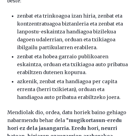
beste:
zenbat eta trinkoagoa izan hiria, zenbat eta
kontzentratuagoa biztanleria eta zenbat eta
lanpostu-eskaintza handiagoa bizilekua
dagoen udalerrian, orduan eta txikiagoa
ibilgailu partikularren erabilera.
zenbat eta hobea garraio publikoaren
eskaintza, orduan eta txikiagoa auto pribatua
erabiltzen dutenen kopurua.
azkenik, zenbat eta handiagoa per capita
errenta (herri txikietan), orduan eta
handiagoa auto pribatua erabiltzeko joera.
Mendiolak dio, ordea, datu horiek baino gehiago
nabarmendu behar dela “
mugikortasun-eredu
hori ez dela jasangarria. Eredu hori, neurri
batean, hiriaren ezaugarrien araberakoa