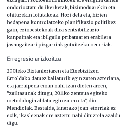
ondorioztatu du ikerketak, bizimoduarekin eta
ohiturekin lotutakoak. Hori dela eta, hirien
hedapena kontrolatzeko planifikazio politikez
gain, ezinbestekoak dira sentsibilizazio-
kanpainak eta ibilgailu pribatuaren erabilera
jasangaitzari pizgarriak gutxitzeko neurriak.
Erregresio anizkoitza
2001eko Biztanleriaren eta Etxebizitzen
Erroldako datuez baliaturik egin zuten azterlana,
eta jarraipena eman nahi izan dioten arren,
“zailtasunak ditugu, 2011ko zentsua egiteko
metodologia aldatu egin zuten eta”, dio
Mendiolak. Bestalde, lanerako joan-etorriak ez
ezik, ikasleenak ere aztertu nahi dituztela azaldu
digu.