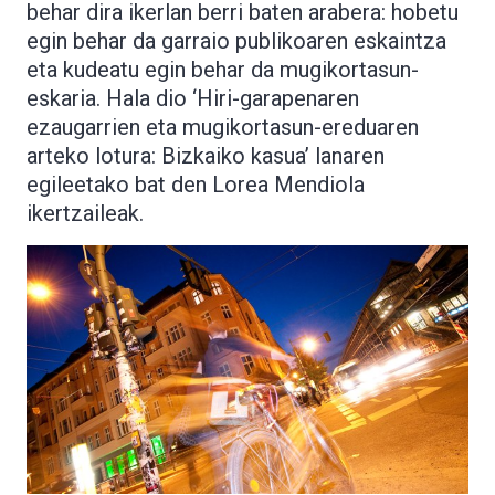
behar dira ikerlan berri baten arabera: hobetu
egin behar da garraio publikoaren eskaintza
eta kudeatu egin behar da mugikortasun-
eskaria. Hala dio ‘Hiri-garapenaren
ezaugarrien eta mugikortasun-ereduaren
arteko lotura: Bizkaiko kasua’ lanaren
egileetako bat den Lorea Mendiola
ikertzaileak.