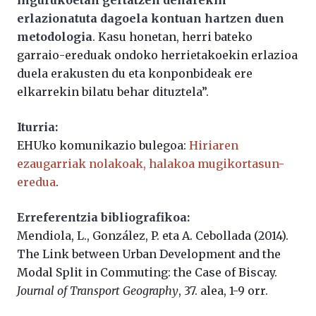
erlazionatuta dagoela kontuan hartzen duen
metodologia
. Kasu honetan, herri bateko
garraio-ereduak ondoko herrietakoekin erlazioa
duela erakusten du eta konponbideak ere
elkarrekin bilatu behar dituztela”.
Iturria:
EHUko komunikazio bulegoa:
Hiriaren
ezaugarriak nolakoak, halakoa mugikortasun-
eredua
.
Erreferentzia bibliografikoa:
Mendiola, L., González, P. eta A. Cebollada (2014).
The Link between Urban Development and the
Modal Split in Commuting: the Case of Biscay.
Journal of Transport Geography
, 37. alea, 1-9 orr.