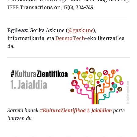
IEEE Transactions on, 17(6), 734-749.
Egileaz
: Gorka Azkune (
@gazkune
),
informatikaria, eta
DeustoTech
-eko ikertzailea
da.
Sarrera honek
#KulturaZientifikoa 1. Jaialdian
parte
hartzen du.