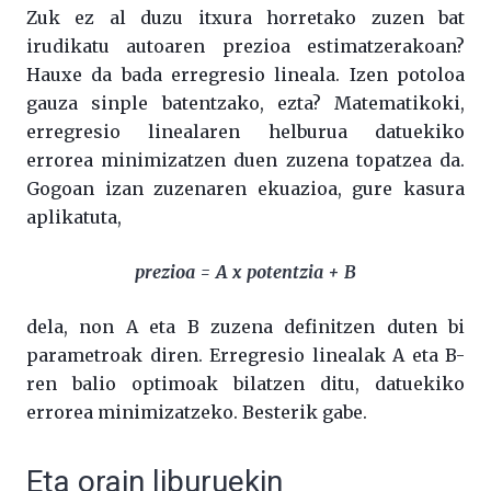
Zuk ez al duzu itxura horretako zuzen bat
irudikatu autoaren prezioa estimatzerakoan?
Hauxe da bada erregresio lineala. Izen potoloa
gauza sinple batentzako, ezta? Matematikoki,
erregresio linealaren helburua datuekiko
errorea minimizatzen duen zuzena topatzea da.
Gogoan izan zuzenaren ekuazioa, gure kasura
aplikatuta,
prezioa = A x potentzia + B
dela, non A eta B zuzena definitzen duten bi
parametroak diren. Erregresio linealak A eta B-
ren balio optimoak bilatzen ditu, datuekiko
errorea minimizatzeko. Besterik gabe.
Eta orain liburuekin