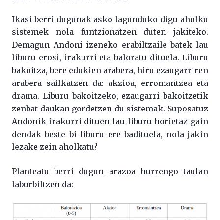
Ikasi berri dugunak asko lagunduko digu aholku
sistemek nola funtzionatzen duten jakiteko.
Demagun Andoni izeneko erabiltzaile batek lau
liburu erosi, irakurri eta baloratu dituela. Liburu
bakoitza, bere edukien arabera, hiru ezaugarriren
arabera sailkatzen da: akzioa, erromantzea eta
drama. Liburu bakoitzeko, ezaugarri bakoitzetik
zenbat daukan gordetzen du sistemak. Suposatuz
Andonik irakurri dituen lau liburu horietaz gain
dendak beste bi liburu ere badituela, nola jakin
lezake zein aholkatu?
Planteatu berri dugun arazoa hurrengo taulan
laburbiltzen da: