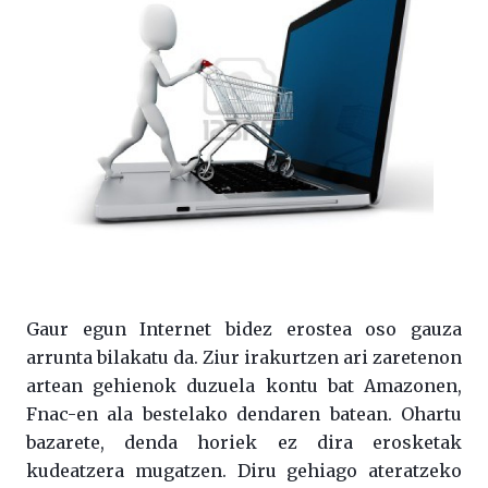
Gaur egun Internet bidez erostea oso gauza
arrunta bilakatu da. Ziur irakurtzen ari zaretenon
artean gehienok duzuela kontu bat Amazonen,
Fnac-en ala bestelako dendaren batean. Ohartu
bazarete, denda horiek ez dira erosketak
kudeatzera mugatzen. Diru gehiago ateratzeko