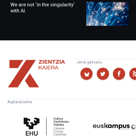
We are not ‘in the singularity’
with AI.
Zientzia
Jarrai gaitzazu:
Kaiera
Argitaratzailea:
Kultura
Euskampus
Zientifikoko
Fundazioa
Katedra