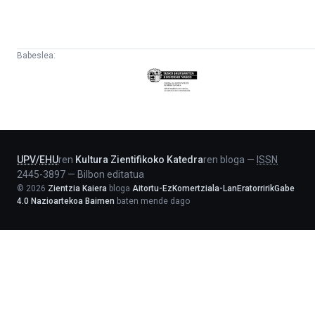
Babeslea:
Eusko
Jaurlaritza
-
Lehendakaritza
UPV
/
EHU
ren
Kultura Zientifikoko Katedra
ren bloga
—
ISSN
2445-3897
—
Bilbon editatua
©
2026
Zientzia Kaiera
bloga
Aitortu-EzKomertziala-LanEratorririkGabe
4.0 Nazioartekoa Baimen
baten mende dago