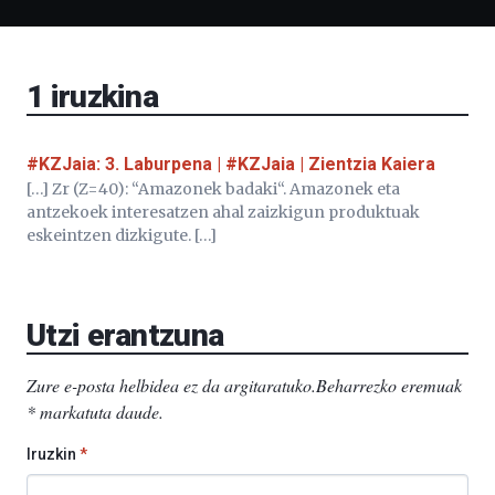
Liburutegia,
Bizkaia
Aretoa-
EHU…
1
iruzkina
#KZJaia: 3. Laburpena | #KZJaia | Zientzia Kaiera
[…] Zr (Z=40): “Amazonek badaki“. Amazonek eta
antzekoek interesatzen ahal zaizkigun produktuak
eskeintzen dizkigute. […]
Utzi erantzuna
Zure e-posta helbidea ez da argitaratuko.
Beharrezko eremuak
*
markatuta daude
.
Iruzkin
*