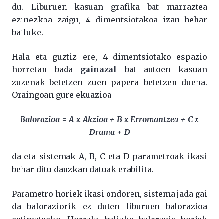
du. Liburuen kasuan grafika bat marraztea
ezinezkoa zaigu, 4 dimentsiotakoa izan behar
bailuke.
Hala eta guztiz ere, 4 dimentsiotako espazio
horretan bada
gainazal
bat autoen kasuan
zuzenak betetzen zuen papera betetzen duena.
Oraingoan gure ekuazioa
Balorazioa = A x Akzioa + B x Erromantzea + C x
Drama + D
da eta sistemak A, B, C eta D parametroak ikasi
behar ditu dauzkan datuak erabilita.
Parametro horiek ikasi ondoren, sistema jada gai
da baloraziorik ez duten liburuen balorazioa