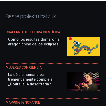
Beste proiektu batzuk
CUADERNO DE CULTURA CIENTÍFICA
Cómo los jesuitas domaron al
dragón chino de los eclipses
MUJERES CON CIENCIA
La célula humana es
tremendamente compleja.
¿Podrá la IA descifrarla?
MAPPING IGNORANCE