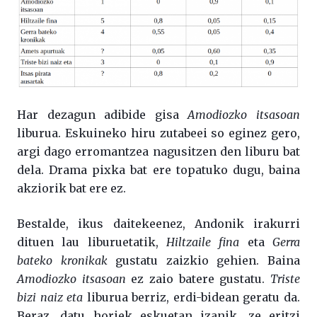
Har dezagun adibide gisa
Amodiozko itsasoan
liburua. Eskuineko hiru zutabeei so eginez gero,
argi dago erromantzea nagusitzen den liburu bat
dela. Drama pixka bat ere topatuko dugu, baina
akziorik bat ere ez.
Bestalde, ikus daitekeenez, Andonik irakurri
dituen lau liburuetatik,
Hiltzaile fina
eta
Gerra
bateko kronikak
gustatu zaizkio gehien. Baina
Amodiozko itsasoan
ez zaio batere gustatu.
Triste
bizi naiz eta
liburua berriz, erdi-bidean geratu da.
Beraz, datu horiek eskuetan izanik, ze eritzi