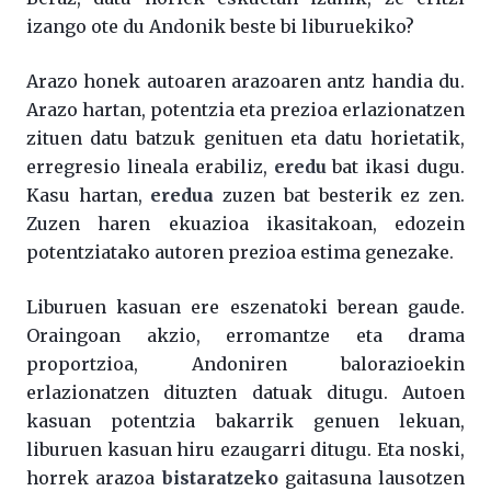
izango ote du Andonik beste bi liburuekiko?
Arazo honek autoaren arazoaren antz handia du.
Arazo hartan, potentzia eta prezioa erlazionatzen
zituen datu batzuk genituen eta datu horietatik,
erregresio lineala erabiliz,
eredu
bat ikasi dugu.
Kasu hartan,
eredua
zuzen bat besterik ez zen.
Zuzen haren ekuazioa ikasitakoan, edozein
potentziatako autoren prezioa estima genezake.
Liburuen kasuan ere eszenatoki berean gaude.
Oraingoan akzio, erromantze eta drama
proportzioa, Andoniren balorazioekin
erlazionatzen dituzten datuak ditugu. Autoen
kasuan potentzia bakarrik genuen lekuan,
liburuen kasuan hiru ezaugarri ditugu. Eta noski,
horrek arazoa
bistaratzeko
gaitasuna lausotzen