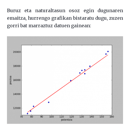
Buruz eta naturaltasun osoz egin dugunaren
emaitza, hurrengo grafikan bistaratu dugu, zuzen
gorri bat marraztuz datuen gainean: