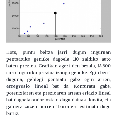
Hots, puntu beltza jarri dugun inguruan
pentsatuko genuke dagoela 110 zaldiko auto
baten prezioa. Grafikan ageri den bezala, 14.500
euro inguruko prezioa izango genuke. Egin berri
duguna, gehiegi pentsatu gabe egin arren,
erregresio lineal
bat da. Konturatu gabe,
potentziaren eta prezioaren artean erlazio lineal
bat dagoela ondorioztatu dugu datuak ikusita, eta
gainera zuzen horren itxura ere estimatu dugu
buruz.