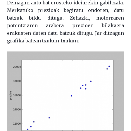
Demagun auto bat erosteko ideiarekin gabiltzala.
Merkatuko prezioak begiratu ondoren, datu
batzuk bildu ditugu. Zehazki, motorraren
potentziaren arabera prezioen bilakaera
erakusten duten datu batzuk ditugu. Jar ditzagun
grafika batean txukun-txukun: