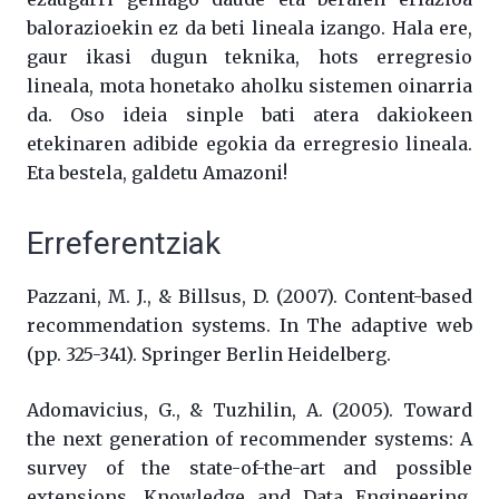
balorazioekin ez da beti lineala izango. Hala ere,
gaur ikasi dugun teknika, hots erregresio
lineala, mota honetako aholku sistemen oinarria
da. Oso ideia sinple bati atera dakiokeen
etekinaren adibide egokia da erregresio lineala.
Eta bestela, galdetu Amazoni!
Erreferentziak
Pazzani, M. J., & Billsus, D. (2007). Content-based
recommendation systems. In The adaptive web
(pp. 325-341). Springer Berlin Heidelberg.
Adomavicius, G., & Tuzhilin, A. (2005). Toward
the next generation of recommender systems: A
survey of the state-of-the-art and possible
extensions. Knowledge and Data Engineering,