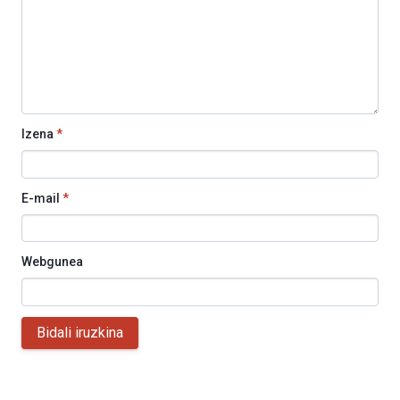
Izena
*
E-mail
*
Webgunea
Bidali iruzkina