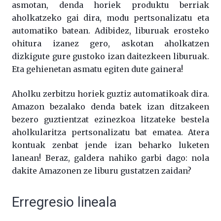
asmotan, denda horiek produktu berriak
aholkatzeko gai dira, modu pertsonalizatu eta
automatiko batean. Adibidez, liburuak erosteko
ohitura izanez gero, askotan aholkatzen
dizkigute gure gustoko izan daitezkeen liburuak.
Eta gehienetan asmatu egiten dute gainera!
Aholku zerbitzu horiek guztiz automatikoak dira.
Amazon bezalako denda batek izan ditzakeen
bezero guztientzat ezinezkoa litzateke bestela
aholkularitza pertsonalizatu bat ematea. Atera
kontuak zenbat jende izan beharko luketen
lanean! Beraz, galdera nahiko garbi dago: nola
dakite Amazonen ze liburu gustatzen zaidan?
Erregresio lineala