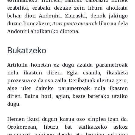
estimatzeko. Horrela, balizko balorazio horiek
erabilita, erabaki dezake zein liburu aholkatu
behar dion Andoniri. Ziuraski, denok jakingo
duzue honezkero,
Itsas pirata ausartak
liburua dela
Andoniri aholkatuko diotena.
Bukatzeko
Artikulu honetan ez dugu azaldu parametroak
nola ikasten diren. Egia esanda, ikasketa
prozesua ez da oso zaila. Deribatuak ulertuz gero,
aise uler daiteke parametroak nola ikasten
diren. Baina hori, agian, beste baterako utziko
dugu.
Hemen ikusi dugun kasua oso sinplea izan da.
Orokorrean, liburu bat sailkatzeko askoz
ezaugarri gehiago daude eta beraien erlazioa