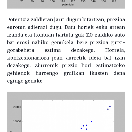
Potentzia zaldietan jarri dugun bitartean, prezioa
eurotan adierazi dugu. Datu horiek esku artean
izanda eta kontuan hartuta guk 110 zaldiko auto
bat erosi nahiko genukela, bere prezioa gutxi-
gorabehera estima dezakegu. Horrela,
kontzesionariora joan aurretik ideia bat izan
dezakegu. Ziurrenik prezio hori estimatzeko
gehienok hurrengo grafikan ikusten dena
egingo genuke: