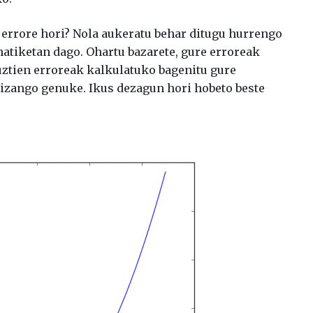
errore hori? Nola aukeratu behar ditugu hurrengo
atiketan dago. Ohartu bazarete, gure erroreak
uztien erroreak kalkulatuko bagenitu gure
 izango genuke. Ikus dezagun hori hobeto beste