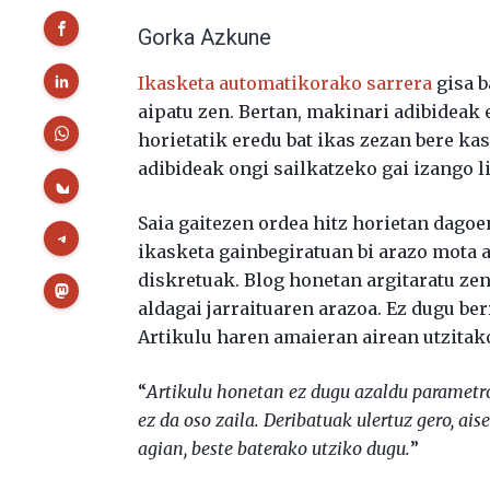
Gorka Azkune
Ikasketa automatikorako sarrera
gisa b
aipatu zen. Bertan, makinari adibideak 
horietatik eredu bat ikas zezan bere kas
adibideak ongi sailkatzeko gai izango li
Saia gaitezen ordea hitz horietan dagoe
ikasketa gainbegiratuan bi arazo mota au
diskretuak. Blog honetan argitaratu ze
aldagai jarraituaren arazoa. Ez dugu be
Artikulu haren amaieran airean utzitak
“
Artikulu honetan ez dugu azaldu parametro
ez da oso zaila. Deribatuak ulertuz gero, ais
agian, beste baterako utziko dugu.
”