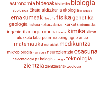
biologia
astronomia
bideoak
biokimika
Ekaia aldizkaria
ekologia
eboluzioa
elikagaiak
fisika
emakumeak
genetika
filosofia
geologia
ikerketa
historia
informatika
hizkuntzalaritza
kimika
ingurumena
ingeniaritza
klima-
itsasoa
aldaketa
laburpena
mapping_ignorance
medikuntza
matematika
materialak
osasuna
neurozientzia
mikrobiologia
neurologia
teknologia
psikologia
paleontologia
soziologia
zientzia
zientzialariak
zoologia