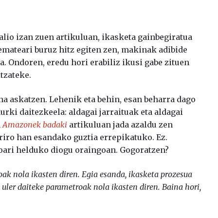
alio izan zuen artikuluan, ikasketa gainbegiratua
emateari buruz hitz egiten zen, makinak adibide
a. Ondoren, eredu hori erabiliz ikusi gabe zituen
tzateke.
na askatzen. Lehenik eta behin, esan beharra dago
rki daitezkeela: aldagai jarraituak eta aldagai
n
Amazonek badaki
artikuluan jada azaldu zen
rriro han esandako guztia errepikatuko. Ez.
oari helduko diogu oraingoan. Gogoratzen?
ak nola ikasten diren. Egia esanda, ikasketa prozesua
e uler daiteke parametroak nola ikasten diren. Baina hori,