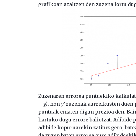
grafikoan azaltzen den zuzena lortu dug
Zuzenaren errorea puntuekiko kalkulatz
– y)
, non
y’
zuzenak aurreikusten duen p
puntuak ematen digun prezioa den. Bain
hartuko dugu errore baliotzat. Adibide 
adibide kopuruarekin zatituz gero, bate
da zuzen baten errorea gure adibideeki