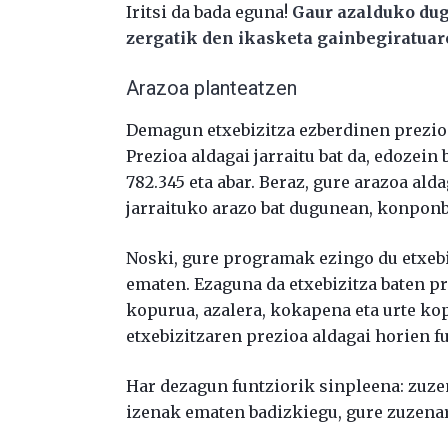
Iritsi da bada eguna!
Gaur azalduko dug
zergatik den ikasketa gainbegiratuare
Arazoa planteatzen
Demagun etxebizitza ezberdinen prezio
Prezioa aldagai jarraitu bat da, edozein 
782.345 eta abar. Beraz, gure arazoa alda
jarraituko arazo bat dugunean, konponbi
Noski, gure programak ezingo du etxebi
ematen. Ezaguna da etxebizitza baten pr
kopurua, azalera, kokapena eta urte kop
etxebizitzaren prezioa aldagai horien fu
Har dezagun funtziorik sinpleena: zuze
izenak ematen badizkiegu, gure zuzena