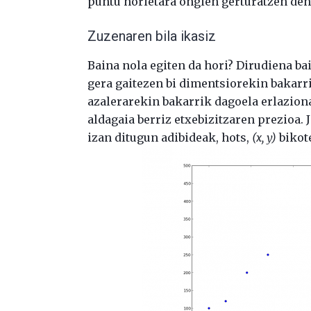
puntu horietara ongien gerturatzen de
Zuzenaren bila ikasiz
Baina nola egiten da hori? Dirudiena ba
gera gaitezen bi dimentsiorekin bakarr
azalerarekin bakarrik dagoela erlazion
aldagaia berriz etxebizitzaren prezioa. 
izan ditugun adibideak, hots,
(x, y)
bikot