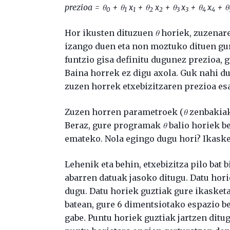
prezioa = θ
+ θ
x
+ θ
x
+ θ
x
+ θ
x
+ θ
0
1
1
2
2
3
3
4
4
Hor ikusten dituzuen
θ
horiek, zuzenare
izango duen eta non moztuko dituen gur
funtzio gisa definitu dugunez prezioa,
Baina horrek ez digu axola. Guk nahi d
zuzen horrek etxebizitzaren prezioa es
Zuzen horren parametroek (
θ
zenbakiak
Beraz, gure programak
θ
balio horiek b
emateko. Nola egingo dugu hori? Ikasket
Lehenik eta behin, etxebizitza pilo bat 
abarren datuak jasoko ditugu. Datu hori
dugu. Datu horiek guztiak gure ikasket
batean, gure 6 dimentsiotako espazio be
gabe. Puntu horiek guztiak jartzen ditu