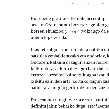
Hor duzue grafikoa. Datuak jarri ditugu
artean. Orain, puntu horietara gehien g
horren ekuazioa,
y = θ
+ θ
x
izango da e
0
1
onena topatzea da.
Ikasketa algoritmoaren ideia nahiko si
batzuk
θ
zenbakientzako eta ondorioz, k
Ondoren, kalkula dezagun zuzen horren 
kalkulatuta, aukera ditzagun balio berr
errorea aurrekoa baino txikiagoa izan d
txikitu ezin den arte. Lortuko dugun zu
balioetara ongien gerturatzen den zuze
Prozesu horren giltzarria errorea mini
definitu jakin beharko dugu, ezta? D