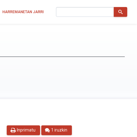
Bilatu
HARREMANETAN JARRI
Inprimatu
1 iruzkin