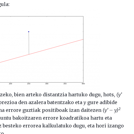
ula:
eko, bien arteko distantzia hartuko dugu, hots,
(y’
rezioa den azalera batentzako eta
y
gure adibide
2
a errore guztiak positiboak izan daitezen
(y’ – y)
puntu bakoitzaren errore koadratikoa hartu eta
z besteko errorea kalkulatuko dugu, eta hori izango
ko.