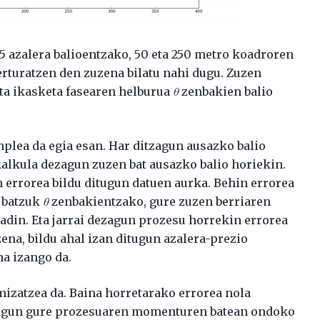
 5 azalera balioentzako, 50 eta 250 metro koadroren
erturatzen den zuzena bilatu nahi dugu. Zuzen
ta ikasketa fasearen helburua
θ
zenbakien balio
nplea da egia esan. Har ditzagun ausazko balio
alkula dezagun zuzen bat ausazko balio horiekin.
errorea bildu ditugun datuen aurka. Behin errorea
i batzuk
θ
zenbakientzako, gure zuzen berriaren
adin. Eta jarrai dezagun prozesu horrekin errorea
zena, bildu ahal izan ditugun azalera-prezio
na izango da.
mizatzea da. Baina horretarako errorea nola
emagun gure prozesuaren momenturen batean ondoko