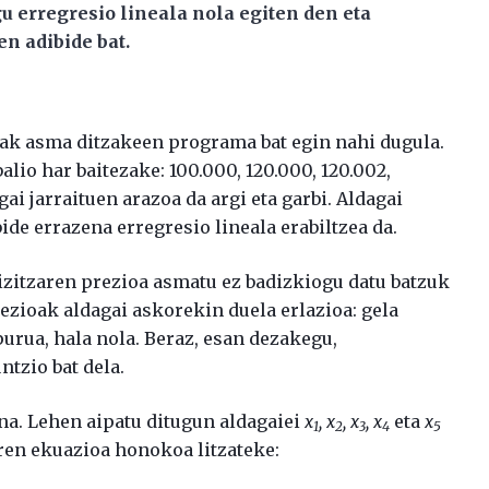
u erregresio lineala nola egiten den eta
n adibide bat.
ak asma ditzakeen programa bat egin nahi dugula.
balio har baitezake: 100.000, 120.000, 120.002,
gai jarraituen arazoa da argi eta garbi. Aldagai
de errazena erregresio lineala erabiltzea da.
zitzaren prezioa asmatu ez badizkiogu datu batzuk
ezioak aldagai askorekin duela erlazioa: gela
urua, hala nola. Beraz, esan dezakegu,
ntzio bat dela.
na. Lehen aipatu ditugun aldagaiei
x
, x
, x
, x
eta
x
1
2
3
4
5
ren ekuazioa honokoa litzateke: