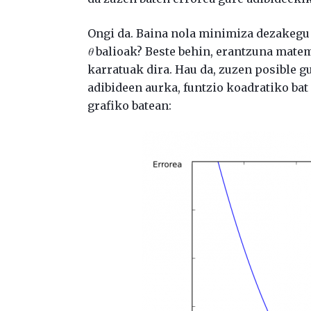
Ongi da. Baina nola minimiza dezakegu 
θ
balioak? Beste behin, erantzuna matem
karratuak dira. Hau da, zuzen posible g
adibideen aurka, funtzio koadratiko bat
grafiko batean: