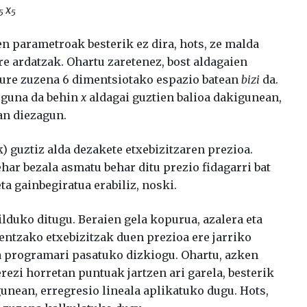
x
5
5
n parametroak besterik ez dira, hots, ze malda
e ardatzak. Ohartu zaretenez, bost aldagaien
 gure zuzena 6 dimentsiotako espazio batean
bizi
da.
uguna da behin
x
aldagai guztien balioa dakigunean,
an diezagun.
) guztiz alda dezakete etxebizitzaren prezioa.
ehar bezala asmatu behar ditu prezio fidagarri bat
a gainbegiratua erabiliz, noski.
bilduko ditugu. Beraien gela kopurua, azalera eta
entzako etxebizitzak duen prezioa ere jarriko
a programari pasatuko dizkiogu. Ohartu, azken
rezi horretan puntuak jartzen ari garela, besterik
gunean, erregresio lineala aplikatuko dugu. Hots,