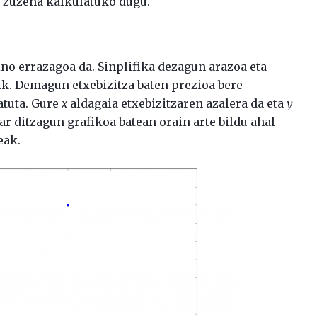
n zuzena kalkulatuko dugu.
ino errazagoa da. Sinplifika dezagun arazoa eta
ik. Demagun etxebizitza baten prezioa bere
atuta. Gure
x
aldagaia etxebizitzaren azalera da eta
y
Jar ditzagun grafikoa batean orain arte bildu ahal
eak.