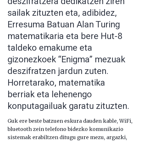
deszifratzera dedikatzen ziren
sailak zituzten eta, adibidez,
Erresuma Batuan Alan Turing
matematikaria eta bere Hut-8
taldeko emakume eta
gizonezkoek “Enigma” mezuak
deszifratzen jardun zuten.
Horretarako, matematika
berriak eta lehenengo
konputagailuak garatu zituzten.
Guk ere beste batzuen eskura dauden kable, WiFi,
bluetooth zein telefono bidezko komunikazio
sistemak erabiltzen ditugu gure mezu, argazki,