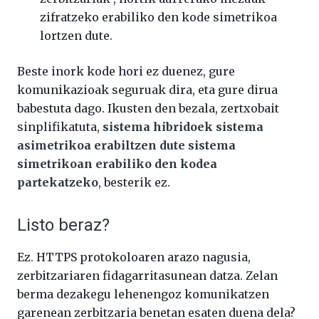
zifratzeko erabiliko den kode simetrikoa
lortzen dute.
Beste inork kode hori ez duenez, gure
komunikazioak seguruak dira, eta gure dirua
babestuta dago. Ikusten den bezala, zertxobait
sinplifikatuta,
sistema hibridoek sistema
asimetrikoa erabiltzen dute sistema
simetrikoan erabiliko den kodea
partekatzeko
, besterik ez.
Listo beraz?
Ez. HTTPS protokoloaren arazo nagusia,
zerbitzariaren fidagarritasunean datza. Zelan
berma dezakegu lehenengoz komunikatzen
garenean zerbitzaria benetan esaten duena dela?