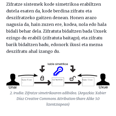
Zifratze sistemek kode simetrikoa erabiltzen
dutela esaten da, kode berdina zifratu eta
deszifratzeko gaitzen denean. Honen arazo
nagusia da, hain zuzen ere, kodea, nola edo hala
bidali behar dela. Zifratuta bidaltzen bada Uxuek
ezingo du erabili (zifratuta baitago), eta zifratu
barik bidaltzen badu, edonork ikusi eta mezua
deszifratu ahal izango du.
2. irudia: Zifratze simetrikoaren adibidea. (Argazkia: Xabier
Díaz Creative Commons Attribution-Share Alike 3.0
lizentziapean)