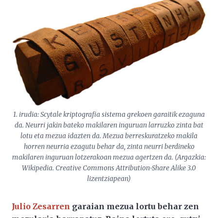
1. irudia:
Scytale
kriptografia sistema grekoen garaitik ezaguna
da. Neurri jakin bateko makilaren inguruan larruzko zinta bat
lotu eta mezua idazten da. Mezua berreskuratzeko makila
horren neurria ezagutu behar da, zinta neurri berdineko
makilaren inguruan lotzerakoan mezua agertzen da. (Argazkia:
Wikipedia. Creative Commons Attribution-Share Alike 3.0
lizentziapean)
Julio Zesarren
garaian mezua lortu behar zen