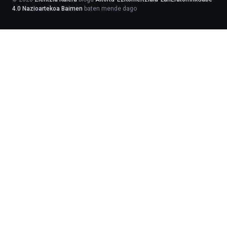
4.0 Nazioartekoa Baimen
baten mende dago