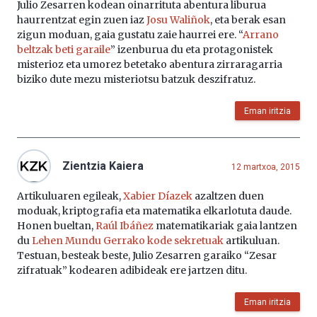
Julio Zesarren kodean oinarrituta abentura liburua
haurrentzat egin zuen iaz
Josu Waliñok
, eta berak esan
zigun moduan, gaia gustatu zaie haurrei ere. “
Arrano
beltzak beti garaile
” izenburua du eta protagonistek
misterioz eta umorez betetako abentura zirraragarria
biziko dute mezu misteriotsu batzuk deszifratuz.
Eman iritzia
Zientzia Kaiera
12 martxoa, 2015
Artikuluaren egileak,
Xabier Díazek
azaltzen duen
moduak, kriptografia eta matematika elkarlotuta daude.
Honen bueltan,
Raúl Ibáñez
matematikariak gaia lantzen
du
Lehen Mundu Gerrako kode sekretuak
artikuluan.
Testuan, besteak beste, Julio Zesarren garaiko “Zesar
zifratuak” kodearen adibideak ere jartzen ditu.
Eman iritzia