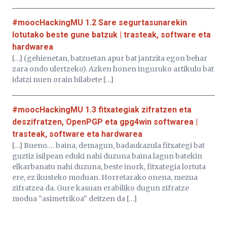
#moocHackingMU 1.2 Sare segurtasunarekin
lotutako beste gune batzuk | trasteak, software eta
hardwarea
[…] (gehienetan, batzuetan apur bat jantzita egon behar
zara ondo ulertzeko). Azken honen inguruko artikulu bat
idatzi nuen orain hilabete […]
#moocHackingMU 1.3 fitxategiak zifratzen eta
deszifratzen, OpenPGP eta gpg4win softwarea |
trasteak, software eta hardwarea
[…] Bueno…. baina, demagun, badaukazula fitxategi bat
guztiz isilpean eduki nahi duzuna baina lagun batekin
elkarbanatu nahi duzuna, beste inork, fitxategia lortuta
ere, ez ikusteko moduan. Horretarako onena, mezua
zifratzea da. Gure kasuan erabiliko dugun zifratze
modua “asimetrikoa” deitzen da […]