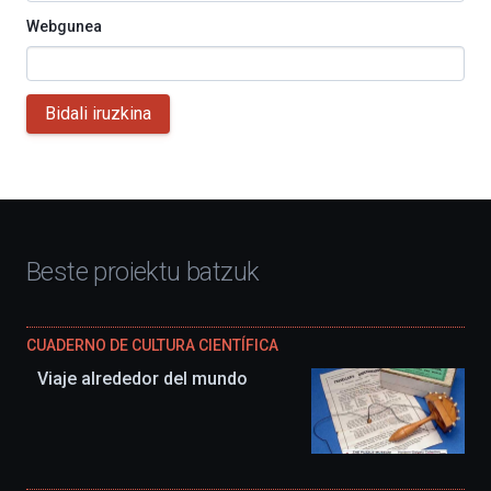
Webgunea
Bidali iruzkina
Beste proiektu batzuk
CUADERNO DE CULTURA CIENTÍFICA
Viaje alrededor del mundo