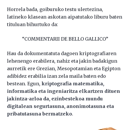
Horrela bada, goiburuko testu ulertezina,
latineko klasean askotan aipatutako liburu baten
tituluan bihurtuko da:
“COMMENTARII DE BELLO GALLICO”
Hau da dokumentatuta dagoen kriptografiaren
lehenengo erabilera, nahiz eta jakin badakigun
aurretik ere Grezian, Mesopotamian eta Egipton
adibidez erabilia izan zela maila baten edo
bestean. Egun,
kriptografia matematika,
informatika eta ingeniaritza elkartzen dituen
jakintza-arloa da, ezinbestekoa mundu
digitalean segurtasuna, anonimotasuna eta
pribatutasuna bermatzeko
.