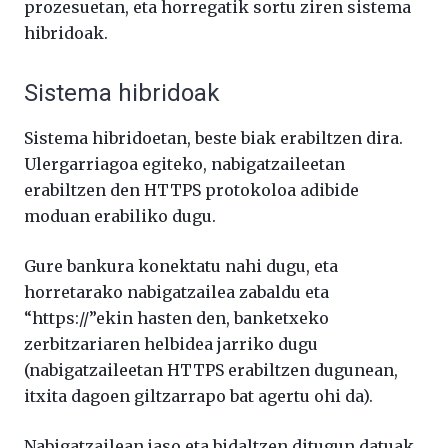
prozesuetan, eta horregatik sortu ziren sistema
hibridoak.
Sistema hibridoak
Sistema hibridoetan, beste biak erabiltzen dira.
Ulergarriagoa egiteko, nabigatzaileetan
erabiltzen den HTTPS protokoloa adibide
moduan erabiliko dugu.
Gure bankura konektatu nahi dugu, eta
horretarako nabigatzailea zabaldu eta
“https://”ekin hasten den, banketxeko
zerbitzariaren helbidea jarriko dugu
(nabigatzaileetan HTTPS erabiltzen dugunean,
itxita dagoen giltzarrapo bat agertu ohi da).
Nabigatzailean jaso eta bidaltzen ditugun datuak