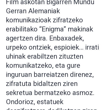
Film askotan Bigarren Mundu
Gerran Alemaniak
komunikazioak zifratzeko
erabilitako “Enigma” makinak
agertzen dira. Enbaxadek,
urpeko ontziek, espioiek… irrati
uhinak erabiltzen zituzten
komunikatzeko, eta gure
inguruan barreiatzen direnez,
zifratuta bidaltzen ziren
sekretua bermatzeko asmoz.
Ondorioz, estatuek