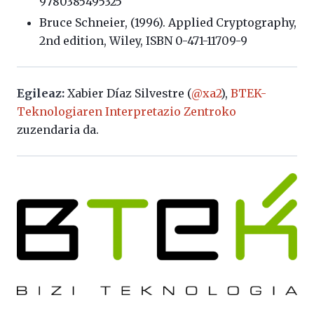
9780385495325
Bruce Schneier, (1996). Applied Cryptography,
2nd edition, Wiley, ISBN 0-471-11709-9
Egileaz:
Xabier Díaz Silvestre (
@xa2
),
BTEK-
Teknologiaren Interpretazio Zentroko
zuzendaria da.