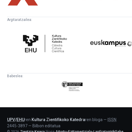
Argitaratzailea:
Kultura
Euskampus
Zientifikoko
Fundazioa
Katedra
Babeslea:
Eusko
Jaurlaritza
-
Lehendakaritza
UPV
/
EHU
ren
Kultura Zientifikoko Katedra
ren bloga
—
ISSN
2445-3897
—
Bilbon editatua
©
2026
Zientzia Kaiera
bloga
Aitortu-EzKomertziala-LanEratorririkGabe