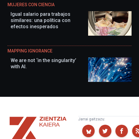
MUJERES CON CIENCIA
Igual salario para trabajos
similares: una política con
efectos inesperados
MAPPING IGNORANCE
We are not ‘in the singularity’
with AI.
Zientzia
Jarrai gaitzazu:
Kaiera