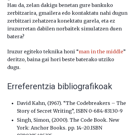
Hau da, zelan dakigu benetan gure bankuko
zerbitzarira, gmailera edo kontaktatu nahi dugun
zerbitzari zehatzera konektatu garela, eta ez
iruzurretan dabilen norbaitek simulatzen duen
batera?
Iruzur egiteko teknika honi “
man in the middle
”
deritzo, baina gai hori beste baterako utziko
dugu.
Erreferentzia bibliografikoak
David Kahn, (1967). “The Codebreakers – The
Story of Secret Writing”, ISBN 0-684-83130-9
Singh, Simon, (2000). The Code Book. New
York: Anchor Books. pp. 14–20.ISBN