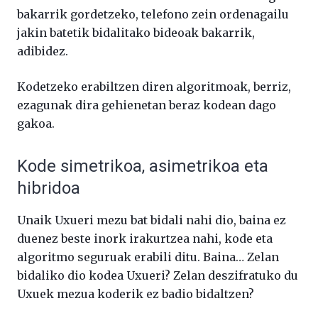
bakarrik gordetzeko, telefono zein ordenagailu
jakin batetik bidalitako bideoak bakarrik,
adibidez.
Kodetzeko erabiltzen diren algoritmoak, berriz,
ezagunak dira gehienetan beraz kodean dago
gakoa.
Kode simetrikoa, asimetrikoa eta
hibridoa
Unaik Uxueri mezu bat bidali nahi dio, baina ez
duenez beste inork irakurtzea nahi, kode eta
algoritmo seguruak erabili ditu. Baina… Zelan
bidaliko dio kodea Uxueri? Zelan deszifratuko du
Uxuek mezua koderik ez badio bidaltzen?