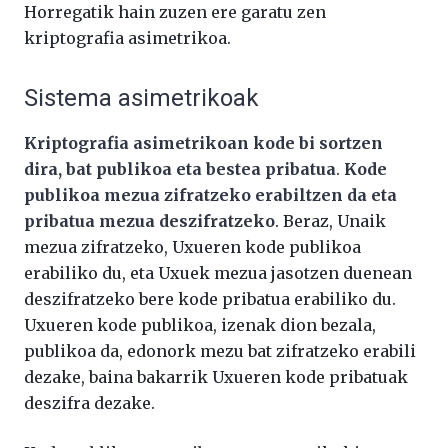
Horregatik hain zuzen ere garatu zen
kriptografia asimetrikoa.
Sistema asimetrikoak
Kriptografia asimetrikoan kode bi sortzen
dira, bat publikoa eta bestea pribatua
.
Kode
publikoa mezua zifratzeko erabiltzen da eta
pribatua mezua deszifratzeko
. Beraz, Unaik
mezua zifratzeko, Uxueren kode publikoa
erabiliko du, eta Uxuek mezua jasotzen duenean
deszifratzeko bere kode pribatua erabiliko du.
Uxueren kode publikoa, izenak dion bezala,
publikoa da, edonork mezu bat zifratzeko erabili
dezake, baina bakarrik Uxueren kode pribatuak
deszifra dezake.