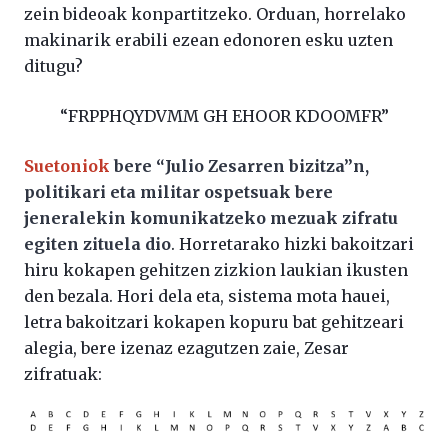
zein bideoak konpartitzeko. Orduan, horrelako
makinarik erabili ezean edonoren esku uzten
ditugu?
“FRPPHQYDVMM GH EHOOR KDOOMFR”
Suetoniok
bere “Julio Zesarren bizitza”n,
politikari eta militar ospetsuak bere
jeneralekin komunikatzeko mezuak zifratu
egiten zituela dio
. Horretarako hizki bakoitzari
hiru kokapen gehitzen zizkion laukian ikusten
den bezala. Hori dela eta, sistema mota hauei,
letra bakoitzari kokapen kopuru bat gehitzeari
alegia, bere izenaz ezagutzen zaie, Zesar
zifratuak: