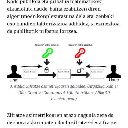
Kode publikoa eta pribatua matematikoki
elkarlotuta daude, baina erabiltzen diren
algoritmoen konplexutasuna dela eta, zenbaki
oso handien faktorizazioa adibidez, ia ezinezkoa
da publikotik pribatua lortzea.
3. irudia: Zifratze asimetrikoaren adibidea. (Argazkia: Xabier
Díaz Creative Commons Attribution-Share Alike 3.0
lizentziapean)
Zifratze asimetrikoaren arazo nagusia zera da,
denbora asko ematen duela zifratze-deszifratze