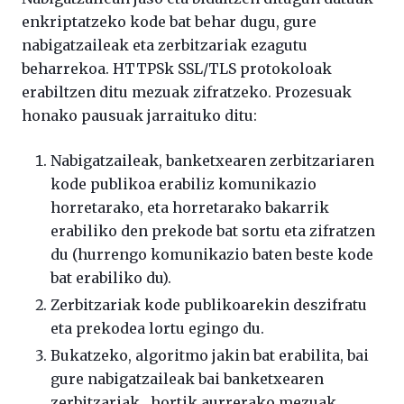
enkriptatzeko kode bat behar dugu, gure
nabigatzaileak eta zerbitzariak ezagutu
beharrekoa. HTTPSk SSL/TLS protokoloak
erabiltzen ditu mezuak zifratzeko. Prozesuak
honako pausuak jarraituko ditu:
Nabigatzaileak, banketxearen zerbitzariaren
kode publikoa erabiliz komunikazio
horretarako, eta horretarako bakarrik
erabiliko den prekode bat sortu eta zifratzen
du (hurrengo komunikazio baten beste kode
bat erabiliko du).
Zerbitzariak kode publikoarekin deszifratu
eta prekodea lortu egingo du.
Bukatzeko, algoritmo jakin bat erabilita, bai
gure nabigatzaileak bai banketxearen
zerbitzariak , hortik aurrerako mezuak