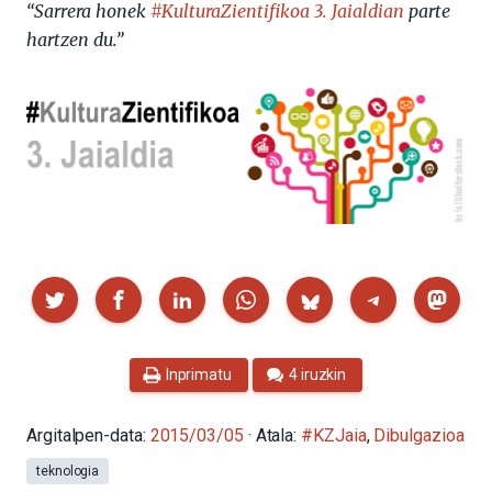
“Sarrera honek
#KulturaZientifikoa 3. Jaialdian
parte
hartzen du.”
Partekatu
Inprimatu
4 iruzkin
Argitalpen-data:
2015/03/05
· Atala:
#KZJaia
,
Dibulgazioa
teknologia