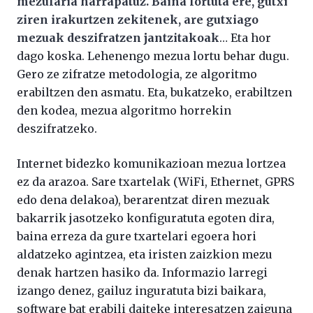
mezularia harrapatuz. Baina lortuta ere, gutxi
ziren irakurtzen zekitenek, are gutxiago
mezuak deszifratzen jantzitakoak
… Eta hor
dago koska. Lehenengo mezua lortu behar dugu.
Gero ze zifratze metodologia, ze algoritmo
erabiltzen den asmatu. Eta, bukatzeko, erabiltzen
den kodea, mezua algoritmo horrekin
deszifratzeko.
Internet bidezko komunikazioan mezua lortzea
ez da arazoa. Sare txartelak (WiFi, Ethernet, GPRS
edo dena delakoa), berarentzat diren mezuak
bakarrik jasotzeko konfiguratuta egoten dira,
baina erreza da gure txartelari egoera hori
aldatzeko agintzea, eta iristen zaizkion mezu
denak hartzen hasiko da. Informazio larregi
izango denez, gailuz inguratuta bizi baikara,
software bat erabili daiteke interesatzen zaiguna