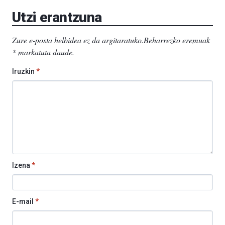
Utzi erantzuna
Zure e-posta helbidea ez da argitaratuko.
Beharrezko eremuak
*
markatuta daude
.
Iruzkin
*
Izena
*
E-mail
*