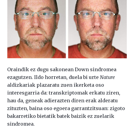
Oraindik ez dugu sakonean Down sindromea
ezagutzen. Ildo horretan, duela bi urte
Nature
aldizkariak plazaratu zuen ikerketa oso
interesgarria da: transkriptomak erkatu ziren,
hau da, geneak adierazten diren erak alderatu
zituzten, baina oso egoera garrantzitsuan: zigoto
bakarretiko bietatik batek baizik ez zuelarik
sindromea.