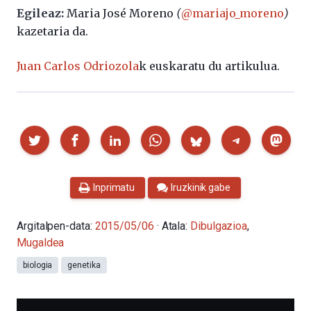
Egileaz:
Maria José Moreno
(
@mariajo_moreno
)
kazetaria da.
Juan Carlos Odriozola
k euskaratu du artikulua.
Partekatu
Inprimatu
Iruzkinik gabe
Argitalpen-data:
2015/05/06
· Atala:
Dibulgazioa
,
Mugaldea
biologia
genetika