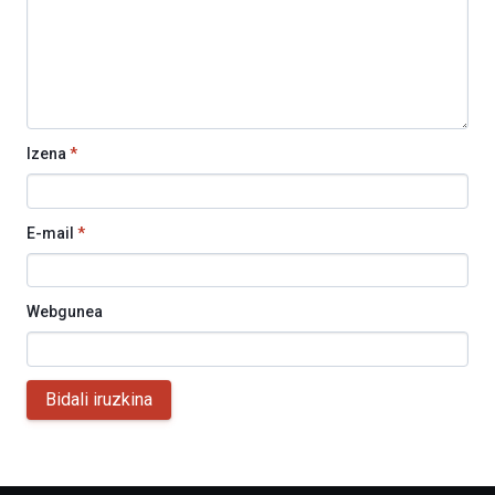
Izena
*
E-mail
*
Webgunea
Bidali iruzkina