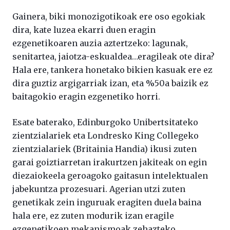
Gainera, biki monozigotikoak ere oso egokiak
dira, kate luzea ekarri duen eragin
ezgenetikoaren auzia aztertzeko: lagunak,
senitartea, jaiotza-eskualdea…eragileak ote dira?
Hala ere, tankera honetako bikien kasuak ere ez
dira guztiz argigarriak izan, eta %50a baizik ez
baitagokio eragin ezgenetiko horri.
Esate baterako, Edinburgoko Unibertsitateko
zientzialariek eta Londresko King Collegeko
zientzialariek (Britainia Handia) ikusi zuten
garai goiztiarretan irakurtzen jakiteak on egin
diezaiokeela geroagoko gaitasun intelektualen
jabekuntza prozesuari. Agerian utzi zuten
genetikak zein inguruak eragiten duela baina
hala ere, ez zuten modurik izan eragile
ezgenetikoen mekanismoak zehazteko.