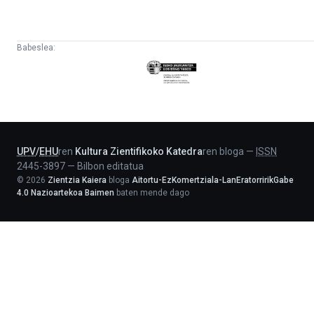
Babeslea:
Eusko
Jaurlaritza
-
Lehendakaritza
UPV
/
EHU
ren
Kultura Zientifikoko Katedra
ren bloga
—
ISSN
2445-3897
—
Bilbon editatua
©
2026
Zientzia Kaiera
bloga
Aitortu-EzKomertziala-LanEratorririkGabe
4.0 Nazioartekoa Baimen
baten mende dago