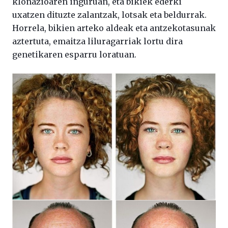
klonazioaren inguruan, eta bikiek ederki
uxatzen dituzte zalantzak, lotsak eta beldurrak.
Horrela, bikien arteko aldeak eta antzekotasunak
aztertuta, emaitza liluragarriak lortu dira
genetikaren esparru loratuan.