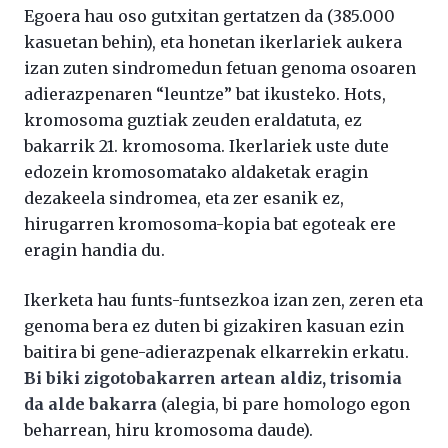
Egoera hau oso gutxitan gertatzen da (385.000
kasuetan behin), eta honetan ikerlariek aukera
izan zuten sindromedun fetuan genoma osoaren
adierazpenaren “leuntze” bat ikusteko. Hots,
kromosoma guztiak zeuden eraldatuta, ez
bakarrik 21. kromosoma. Ikerlariek uste dute
edozein kromosomatako aldaketak eragin
dezakeela sindromea, eta zer esanik ez,
hirugarren kromosoma-kopia bat egoteak ere
eragin handia du.
Ikerketa hau funts-funtsezkoa izan zen, zeren eta
genoma bera ez duten bi gizakiren kasuan ezin
baitira bi gene-adierazpenak elkarrekin erkatu.
Bi biki zigotobakarren artean aldiz, trisomia
da alde bakarra
(alegia, bi pare homologo egon
beharrean, hiru kromosoma daude).