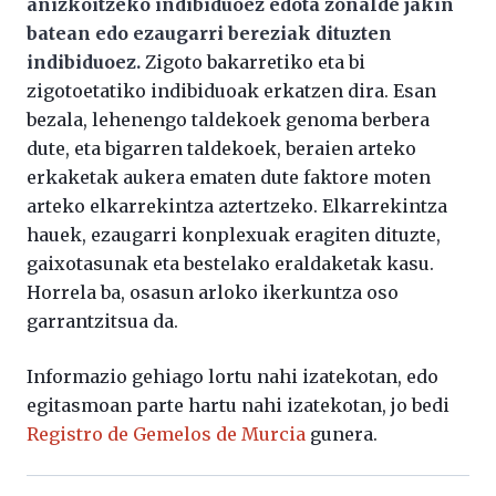
anizkoitzeko indibiduoez edota zonalde jakin
batean edo ezaugarri bereziak dituzten
indibiduoez.
Zigoto bakarretiko eta bi
zigotoetatiko indibiduoak erkatzen dira. Esan
bezala, lehenengo taldekoek genoma berbera
dute, eta bigarren taldekoek, beraien arteko
erkaketak aukera ematen dute faktore moten
arteko elkarrekintza aztertzeko. Elkarrekintza
hauek, ezaugarri konplexuak eragiten dituzte,
gaixotasunak eta bestelako eraldaketak kasu.
Horrela ba, osasun arloko ikerkuntza oso
garrantzitsua da.
Informazio gehiago lortu nahi izatekotan, edo
egitasmoan parte hartu nahi izatekotan, jo bedi
Registro de Gemelos de Murcia
gunera.