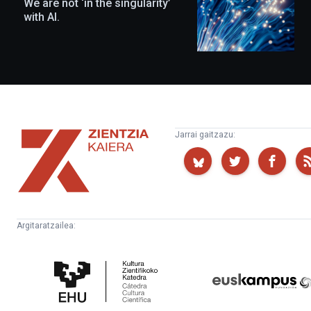
We are not ‘in the singularity’
with AI.
Zientzia
Jarrai gaitzazu:
Kaiera
Argitaratzailea:
Kultura
Euskampus
Zientifikoko
Fundazioa
Katedra