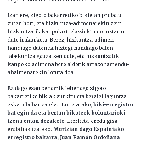
Izan ere, zigoto bakarretiko bikietan probatu
zuten hori, eta hizkuntza-adimenarekin zein
hizkuntzatik kanpoko trebeziekin ere uztartu
dute irakurketa. Berez, hizkuntza-adimen
handiago dutenek hiztegi handiago baten
jabekuntza gauzatzen dute, eta hizkuntzatik
kanpoko adimena bere aldetik arrazonamendu-
ahalmenarekin lotuta doa.
Ez dago esan beharrik lehenago zigoto
bakarretiko bikiak aurkitu eta beraiei laguntza
eskatu behar zaiela. Horretarako,
biki-erregistro
bat egin da eta bertan bikoteek boluntarioki
izena eman dezakete
, ikerketa-eredu gisa
erabiliak izateko.
Murtzian dago Espainiako
erregistro bakarra, Juan Ramón Ordoñana