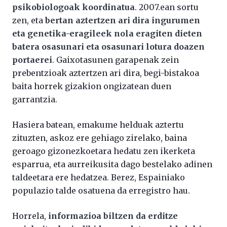
psikobiologoak koordinatua
. 2007.ean sortu
zen, eta
bertan aztertzen ari dira ingurumen
eta genetika-eragileek nola eragiten dieten
batera osasunari eta osasunari lotura doazen
portaerei
. Gaixotasunen garapenak zein
prebentzioak aztertzen ari dira, begi-bistakoa
baita horrek gizakion ongizatean duen
garrantzia.
Hasiera batean, emakume helduak aztertu
zituzten, askoz ere gehiago zirelako, baina
geroago gizonezkoetara hedatu zen ikerketa
esparrua, eta aurreikusita dago bestelako adinen
taldeetara ere hedatzea. Berez, Espainiako
populazio talde osatuena da erregistro hau.
Horrela,
informazioa biltzen da erditze