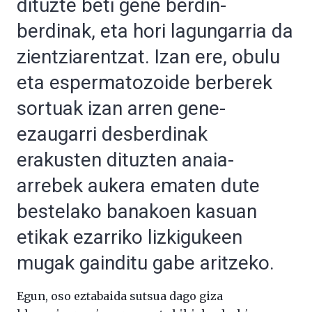
dituzte beti gene berdin-
berdinak, eta hori lagungarria da
zientziarentzat. Izan ere, obulu
eta espermatozoide berberek
sortuak izan arren gene-
ezaugarri desberdinak
erakusten dituzten anaia-
arrebek aukera ematen dute
bestelako banakoen kasuan
etikak ezarriko lizkigukeen
mugak gainditu gabe aritzeko.
Egun, oso eztabaida sutsua dago giza