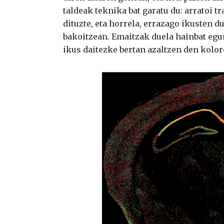
taldeak teknika bat garatu du: arratoi 
dituzte, eta horrela, errazago ikusten 
bakoitzean. Emaitzak duela hainbat egun
ikus daitezke bertan azaltzen den kolo