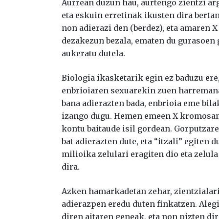
Aurrean duzun hau, aurtengo zientzi ar
eta eskuin erretinak ikusten dira bertan
non adierazi den (berdez), eta amaren 
dezakezun bezala, ematen du gurasoen ge
aukeratu dutela.
Biologia ikasketarik egin ez baduzu e
enbrioiaren sexuarekin zuen harreman
bana adierazten bada, enbrioia eme bilak
izango dugu. Hemen emeen X kromosama
kontu baitaude isil gordean. Gorputza
bat adierazten dute, eta “itzali” egiten
milioika zelulari eragiten dio eta zelul
dira.
Azken hamarkadetan zehar, zientzialar
adierazpen eredu duten finkatzen. Alegia
diren aitaren geneak, eta non pizten d