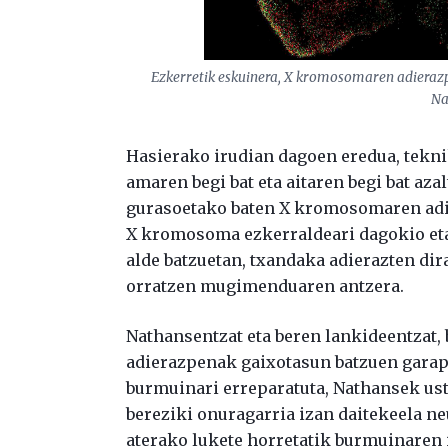
Ezkerretik eskuinera, X kromosomaren adieraz
Na
Hasierako irudian dagoen eredua, tekni
amaren begi bat eta aitaren begi bat aza
gurasoetako baten X kromosomaren adie
X kromosoma ezkerraldeari dagokio eta
alde batzuetan, txandaka adierazten dir
orratzen mugimenduaren antzera.
Nathansentzat eta beren lankideentzat,
adierazpenak gaixotasun batzuen garape
burmuinari erreparatuta, Nathansek us
bereziki onuragarria izan daitekeela n
aterako lukete horretatik burmuinaren