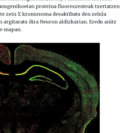
transgenikoetan proteina fluoreszenteak txertatzen
dute zein X kromosoma desaktibatu den zelula
 argitaratu dira Neuron aldizkarian. Eredu anitz
re-mapan.