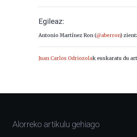
Egileaz:
Antonio Martínez Ron (
@aberron
) zient
Juan Carlos Odriozola
k euskaratu du ar
Alorreko artikulu gehiago