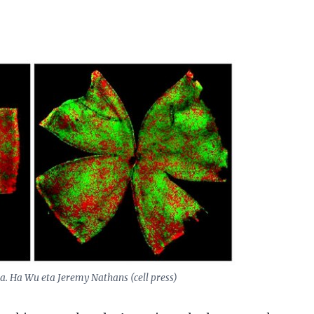
a. Ha Wu eta Jeremy Nathans (cell press)