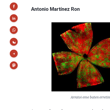
Antonio Martínez Ron
Arratoi eme baten erretin