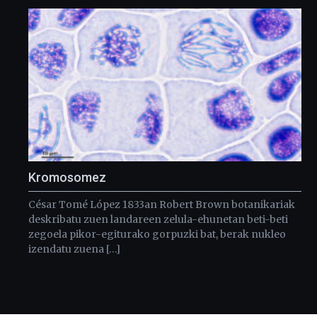
Kromosomez
César Tomé López 1833an Robert Brown botanikariak
deskribatu zuen landareen zelula-ehunetan beti-beti
zegoela pikor-egiturako gorpuzki bat, berak nukleo
izendatu zuena […]