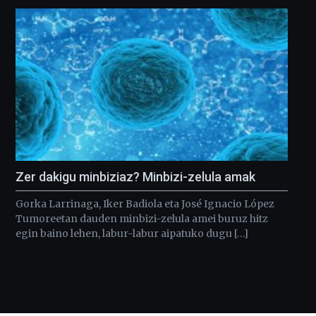
Zer dakigu minbiziaz? Minbizi-zelula amak
Gorka Larrinaga, Iker Badiola eta José Ignacio López
Tumoreetan dauden minbizi-zelula amei buruz hitz
egin baino lehen, labur-labur aipatuko dugu […]