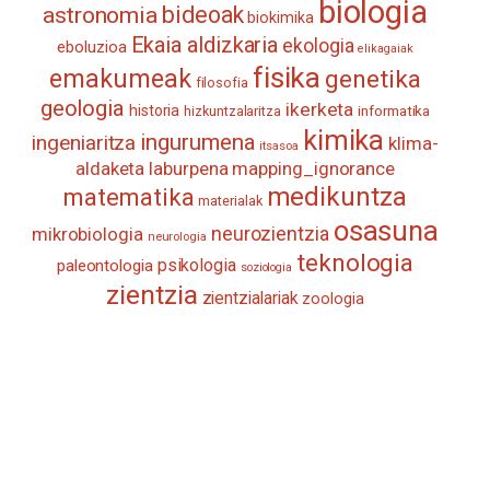
biologia
astronomia
bideoak
biokimika
Ekaia aldizkaria
ekologia
eboluzioa
elikagaiak
fisika
emakumeak
genetika
filosofia
geologia
ikerketa
historia
informatika
hizkuntzalaritza
kimika
ingurumena
ingeniaritza
klima-
itsasoa
aldaketa
laburpena
mapping_ignorance
medikuntza
matematika
materialak
osasuna
neurozientzia
mikrobiologia
neurologia
teknologia
psikologia
paleontologia
soziologia
zientzia
zientzialariak
zoologia