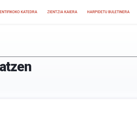
IENTIFIKOKO KATEDRA
ZIENTZIA KAIERA
HARPIDETU BULETINERA
atzen