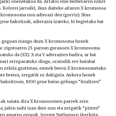
gazki onenetakoa da. Arratoi eme berberaren ezker
. Kolorei jarraiki, ikus daiteke aitaren X kromosoa
X kromosoma non adierazi den (gorriz). Ikus
ne bakoitzak, adierazia izateko, bi begietako bat
re, gogoan izango duzu X kromosoma honek
a: zigotoaren 23. parean gurasoen X kromosoma
atuko da (XX). X eta Y adierazten badira, ar bat
ri erreparatuko diogu, oraindik ere hainbat
ren zelula guztietan, emeek beren X kromosometako
 dute bestea, zergatik ez dakigula. Aukera honek
a bakoitzean, 1000 gene baino gehiago “itzaltzen”
iak saiatu dira X kromosomen pareek zein
, jakin nahi izan dute non eta zergatik “pizten”
iren amaren geneak. Jeremy Nathansen ikerketa-