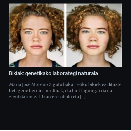
Bikiak: genetikako laborategi naturala
Maria José Moreno Zigoto bakarretiko bikiek ez dituzte
beti gene berdin-berdinak, eta hori lagungarria da
zientziarentzat. Izan ere, obulu eta […]