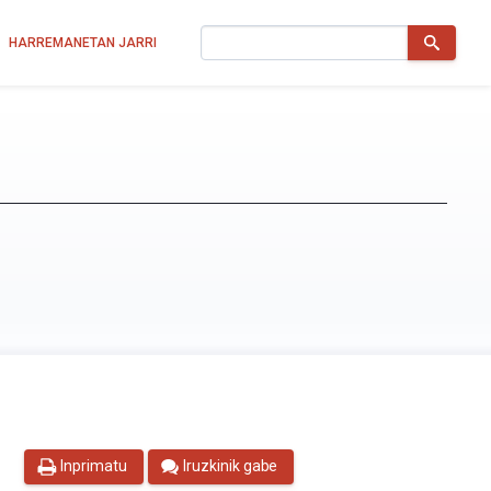
Bilatu
HARREMANETAN JARRI
Inprimatu
Iruzkinik gabe