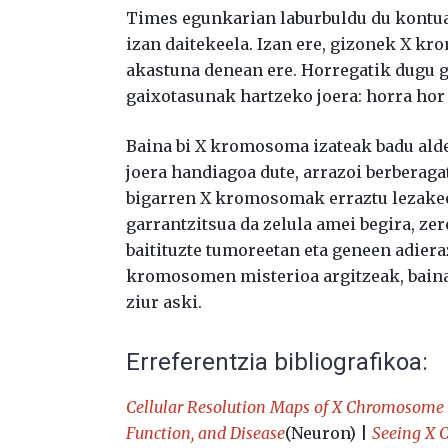
Times egunkarian laburbuldu du kontua
izan daitekeela. Izan ere, gizonek X 
akastuna denean ere. Horregatik dugu
gaixotasunak hartzeko joera: horra hor
Baina bi X kromosoma izateak badu alde
joera handiagoa dute, arrazoi berberaga
bigarren X kromosomak erraztu lezakeel
garrantzitsua da zelula amei begira, ze
baitituzte tumoreetan eta geneen adiera
kromosomen misterioa argitzeak, baina
ziur aski.
Erreferentzia bibliografikoa:
Cellular Resolution Maps of X Chromosome I
Function, and Disease
(Neuron) |
Seeing X 