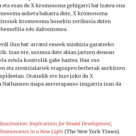
 eta esan du X kromosoma gehigarri bat izatea ona
kromosoma aukera bakarra dute, X kromosoma
 gizonok kromosoma honekin zerikusia duten
 hemofilia edo daltonismoa.
rdi ilun bat: arratoi emeek minbizia garatzeko
tik. Izan ere, susmoa dute abian jartzen denean
a zelula kontrolik gabe haztea. Hau oso
ren eta zientzialariek eragozpen berberak aurkitzen
zpideetan. Oraindik ere luze joko du X
 Nathansen mapa aurrerapauso izugarria izan da
nactivation: Implications for Neural Development,
Chromosomes in a New Light
(The New York Times).