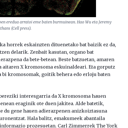
pen eredua arratoi eme baten burmuinean. Hao Wu eta Jeremy
thans (Cell press).
ka horrek eskainzten dituenetako bat baizik ez da,
ltzen delarik. Zenbait kasutan, organo bat
razpena da bete-betean. Beste batzuetan, amaren
 aitaren X kromosoma eskuinaldeari. Eta gorputz
a bi kromosomak, goitik behera edo erloju baten
 bereziki interesgarria da X kromosoma hauen
nean eraginik ote duen jakitea. Alde batetik,
te du gene hauen adierazpenen anizkoiztasuna
euronentzat. Hala balitz, emakumeek abantaila
 informazio prozesuetan. Carl Zimmerrek The York