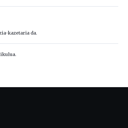
zia-kazetaria da.
tikulua.