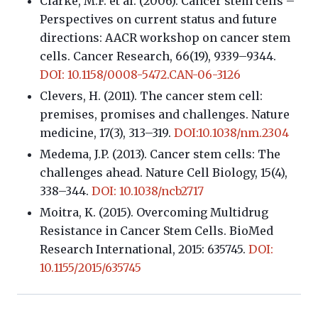
Clarke, M.F. et al. (2006). Cancer stem cells –
Perspectives on current status and future
directions: AACR workshop on cancer stem
cells. Cancer Research, 66(19), 9339–9344.
DOI: 10.1158/0008-5472.CAN-06-3126
Clevers, H. (2011). The cancer stem cell:
premises, promises and challenges. Nature
medicine, 17(3), 313–319.
DOI:10.1038/nm.2304
Medema, J.P. (2013). Cancer stem cells: The
challenges ahead. Nature Cell Biology, 15(4),
338–344.
DOI: 10.1038/ncb2717
Moitra, K. (2015). Overcoming Multidrug
Resistance in Cancer Stem Cells. BioMed
Research International, 2015: 635745.
DOI:
10.1155/2015/635745