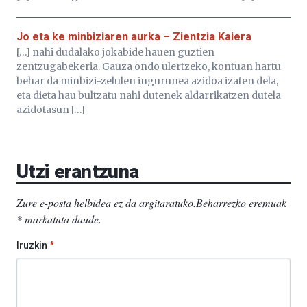
Jo eta ke minbiziaren aurka – Zientzia Kaiera
[…] nahi dudalako jokabide hauen guztien
zentzugabekeria. Gauza ondo ulertzeko, kontuan hartu
behar da minbizi-zelulen ingurunea azidoa izaten dela,
eta dieta hau bultzatu nahi dutenek aldarrikatzen dutela
azidotasun […]
Utzi erantzuna
Zure e-posta helbidea ez da argitaratuko.
Beharrezko eremuak
*
markatuta daude
.
Iruzkin
*