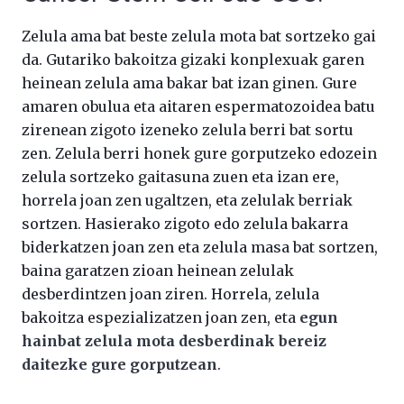
Zelula ama bat beste zelula mota bat sortzeko gai
da. Gutariko bakoitza gizaki konplexuak garen
heinean zelula ama bakar bat izan ginen. Gure
amaren obulua eta aitaren espermatozoidea batu
zirenean zigoto izeneko zelula berri bat sortu
zen. Zelula berri honek gure gorputzeko edozein
zelula sortzeko gaitasuna zuen eta izan ere,
horrela joan zen ugaltzen, eta zelulak berriak
sortzen. Hasierako zigoto edo zelula bakarra
biderkatzen joan zen eta zelula masa bat sortzen,
baina garatzen zioan heinean zelulak
desberdintzen joan ziren. Horrela, zelula
bakoitza espezializatzen joan zen, eta
egun
hainbat zelula mota desberdinak bereiz
daitezke gure gorputzean
.