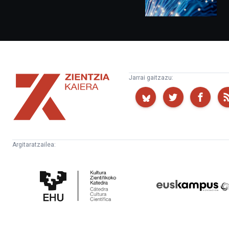
Zientzia
Jarrai gaitzazu:
Kaiera
Argitaratzailea:
Kultura
Euskampus
Zientifikoko
Fundazioa
Katedra