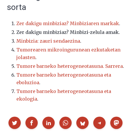
sorta
Zer dakigu minbiziaz? Minbiziaren markak
.
Zer dakigu minbiziaz? Minbizi-zelula amak.
Minbizia: zauri sendaezina
.
Tumorearen mikroingurunean ezkutaketan
jolasten
.
Tumore barneko heterogeneotasuna. Sarrera
.
Tumore barneko heterogeneotasuna eta
eboluzioa
.
Tumore barneko heterogeneotasuna eta
ekologia
.
Partekatu