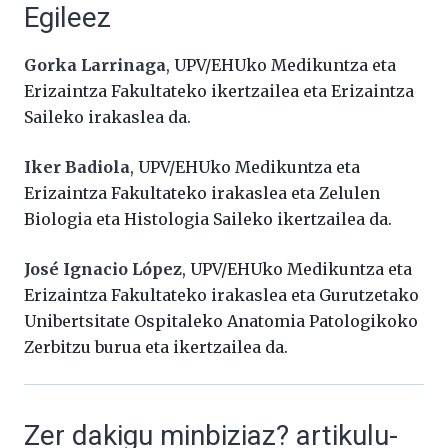
Egileez
Gorka Larrinaga
, UPV/EHUko Medikuntza eta
Erizaintza Fakultateko ikertzailea eta Erizaintza
Saileko irakaslea da.
Iker Badiola
, UPV/EHUko Medikuntza eta
Erizaintza Fakultateko irakaslea eta Zelulen
Biologia eta Histologia Saileko ikertzailea da.
José Ignacio López
, UPV/EHUko Medikuntza eta
Erizaintza Fakultateko irakaslea eta Gurutzetako
Unibertsitate Ospitaleko Anatomia Patologikoko
Zerbitzu burua eta ikertzailea da.
Zer dakigu minbiziaz? artikulu-