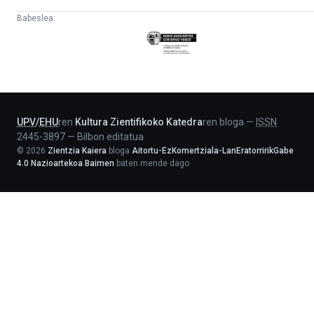
Babeslea:
Eusko
Jaurlaritza
-
Lehendakaritza
UPV
/
EHU
ren
Kultura Zientifikoko Katedra
ren bloga
—
ISSN
2445-3897
—
Bilbon editatua
©
2026
Zientzia Kaiera
bloga
Aitortu-EzKomertziala-LanEratorririkGabe
4.0 Nazioartekoa Baimen
baten mende dago