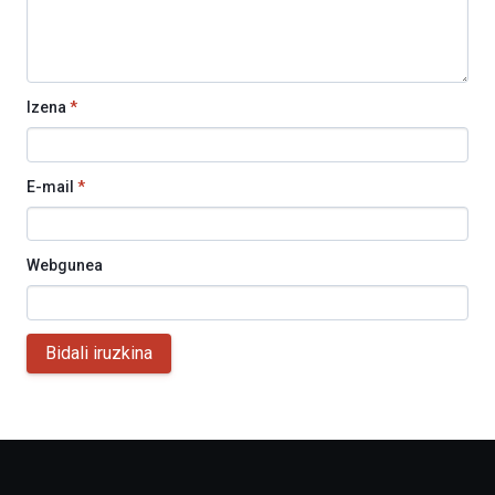
Izena
*
E-mail
*
Webgunea
Bidali iruzkina