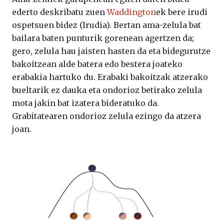
ederto deskribatu zuen
Waddington
ek bere irudi
ospetsuen bidez (Irudia). Bertan ama-zelula bat
bailara baten punturik gorenean agertzen da;
gero, zelula hau jaisten hasten da eta bidegurutze
bakoitzean alde batera edo bestera joateko
erabakia hartuko du. Erabaki bakoitzak atzerako
bueltarik ez dauka eta ondorioz betirako zelula
mota jakin bat izatera bideratuko da.
Grabitatearen ondorioz zelula ezingo da atzera
joan.