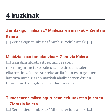
Aretoa-
EHU…
4
iruzkinak
Zer dakigu minbiziaz? Minbiziaren markak – Zientzia
Kaiera
[…] Zer dakigu minbiziaz? Minbizi-zelula amak. […]
Minbizia: zauri sendaezina – Zientzia Kaiera
[…] izan dira fibroblastoek tumorearen
mikroingurunetako babes zelulekin dauzkaten
elkarrekintzak ere. Aurreko artikuluan esan genuen
hantura minbiziaren markak ahalbidetzen dituen
fenomeno biologikoa dela. Hanturaren […]
Tumorearen mikroingurunean ezkutaketan jolasten
– Zientzia Kaiera
[…] Zer dakigu minbiziaz? Minbizi-zelula amak. […]