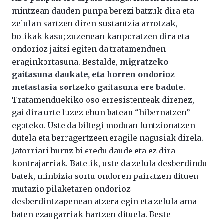
mintzean dauden punpa berezi batzuk dira eta
zelulan sartzen diren sustantzia arrotzak,
botikak kasu; zuzenean kanporatzen dira eta
ondorioz jaitsi egiten da tratamenduen
eraginkortasuna. Bestalde,
migratzeko
gaitasuna daukate, eta horren ondorioz
metastasia sortzeko gaitasuna ere badute
.
Tratamenduekiko oso erresistenteak direnez,
gai dira urte luzez ehun batean “hibernatzen”
egoteko. Uste da biltegi moduan funtzionatzen
dutela eta berragertzeen eragile nagusiak direla.
Jatorriari buruz bi eredu daude eta ez dira
kontrajarriak. Batetik, uste da zelula desberdindu
batek, minbizia sortu ondoren pairatzen dituen
mutazio pilaketaren ondorioz
desberdintzapenean atzera egin eta zelula ama
baten ezaugarriak hartzen dituela. Beste