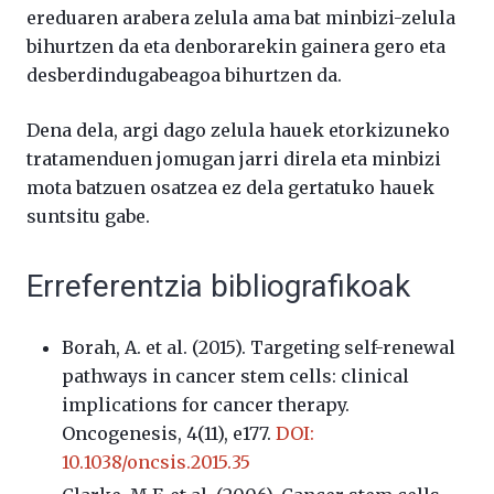
ereduaren arabera zelula ama bat minbizi-zelula
bihurtzen da eta denborarekin gainera gero eta
desberdindugabeagoa bihurtzen da.
Dena dela, argi dago zelula hauek etorkizuneko
tratamenduen jomugan jarri direla eta minbizi
mota batzuen osatzea ez dela gertatuko hauek
suntsitu gabe.
Erreferentzia bibliografikoak
Borah, A. et al. (2015). Targeting self-renewal
pathways in cancer stem cells: clinical
implications for cancer therapy.
Oncogenesis, 4(11), e177.
DOI:
10.1038/oncsis.2015.35