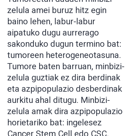
zelula amei buruz hitz egin
baino lehen, labur-labur
aipatuko dugu aurrerago
sakonduko dugun termino bat:
tumoreen heterogeneotasuna.
Tumore baten barruan, minbizi-
zelula guztiak ez dira berdinak
eta azpipopulazio desberdinak
aurkitu ahal ditugu. Minbizi-
zelula amak dira azpipopulazio
horietariko bat: ingelesez
Cancer Stem Cell edo CSC.