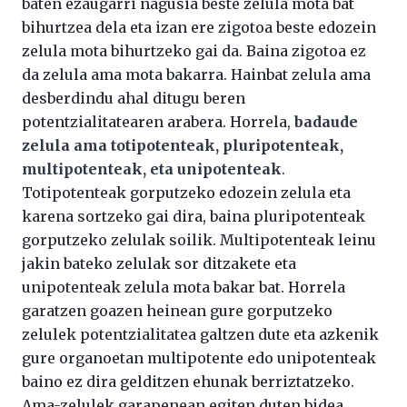
baten ezaugarri nagusia beste zelula mota bat
bihurtzea dela eta izan ere zigotoa beste edozein
zelula mota bihurtzeko gai da. Baina zigotoa ez
da zelula ama mota bakarra. Hainbat zelula ama
desberdindu ahal ditugu beren
potentzialitatearen arabera. Horrela,
badaude
zelula ama totipotenteak, pluripotenteak,
multipotenteak, eta unipotenteak
.
Totipotenteak gorputzeko edozein zelula eta
karena sortzeko gai dira, baina pluripotenteak
gorputzeko zelulak soilik. Multipotenteak leinu
jakin bateko zelulak sor ditzakete eta
unipotenteak zelula mota bakar bat. Horrela
garatzen goazen heinean gure gorputzeko
zelulek potentzialitatea galtzen dute eta azkenik
gure organoetan multipotente edo unipotenteak
baino ez dira gelditzen ehunak berriztatzeko.
Ama-zelulek garapenean egiten duten bidea