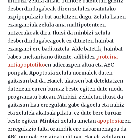
minbizi-zelula amak. Tumore batzuetan guztiz
desberdindugabeak diren zelulez osatutako
azpipopulazio bat aurkitzen dugu. Zelula hauen
ezaugarriak zelula ama multipotenteen
antzerakoak dira. Ikusi da minbizi-zelula
desberdindugabeagoek ez dituzten hainbat
ezaugarri ere badituztela. Alde batetik, hainbat
babes-mekanismo dituzte, adibidez
proteina
antiapoptotiko
en adierazpen altua eta ABC
ponpak. Apoptosia zelula normalek duten
gaitasun bat da. Hauek akatsen bat detektatzen
dutenean euren buruaz beste egiten dute modu
programatu batean. Minbizi-zeluletan ikusi da
gaitasun hau erregulatu gabe dagoela eta nahiz
eta zelulek akatsak pilatu, ez dute bere buruaz
beste egiten. Minbizi-zelula ametan
apoptosia
ren
erregulazio falta oraindik ere nabarmenagoa da.
ABC punpak ere aipatu ditugu. Hauek zelularen