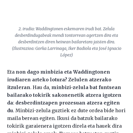
2. irudia: Waddingtonen eskemaren irudi bat. Zelula
desberdindugabeak mendi tontorrean agertzen dira eta
desberdintzen diren heinean bailaretara jaisten dira.
(Ilustrazioa: Gorka Larrinaga, Iker Badiola eta José Ignacio
López)
Eta
non dago minbizia eta Waddingtonen
irudiaren arteko lotura? Zelulen atzerako
itzuleran
. Hau da,
minbizi-zelula bat funtsean
bailarako tokirik sakonenetik atzera igotzen
da
:
desberdintzapen prozesuan atzera egiten
du
. Minbizi-zelula guztiek ez dute ordea bide hori
maila berean egiten. Ikusi da batzuk bailarako
tokirik garaienera igotzen direla eta hauek dira