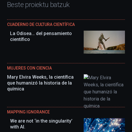
Beste proiektu batzuk
CUADERNO DE CULTURA CIENTÍFICA
La Odisea… del pensamiento
científico
MUJERES CON CIENCIA
Mary Elvira Weeks, la científica
que humanizó la historia de la
química
MAPPING IGNORANCE
We are not ‘in the singularity’
with AI.