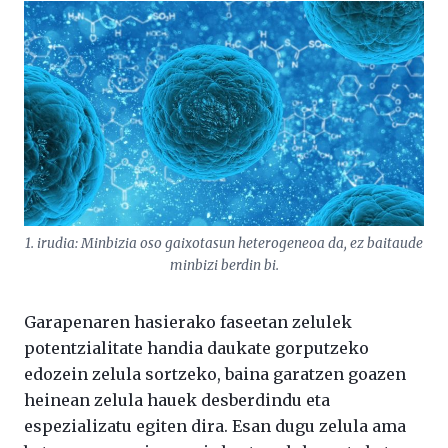
1. irudia: Minbizia oso gaixotasun heterogeneoa da, ez baitaude
minbizi berdin bi.
Garapenaren hasierako faseetan zelulek
potentzialitate handia daukate gorputzeko
edozein zelula sortzeko, baina garatzen goazen
heinean zelula hauek desberdindu eta
espezializatu egiten dira. Esan dugu zelula ama