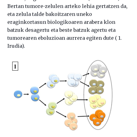
Bertan tumore-zelulen arteko lehia gertatzen da,
eta zelula talde bakoitzaren uneko
eraginkortasun biologikoaren arabera klon
batzuk desagertu eta beste batzuk agertu eta
tumorearen eboluzioan aurrera egiten dute ( 1.
Irudia).