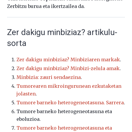
Zerbitzu burua eta ikertzailea da.
Zer dakigu minbiziaz? artikulu-
sorta
Zer dakigu minbiziaz? Minbiziaren markak
.
Zer dakigu minbiziaz? Minbizi-zelula amak
.
Minbizia: zauri sendaezina
.
Tumorearen mikroingurunean ezkutaketan
jolasten
.
Tumore barneko heterogeneotasuna. Sarrera
.
Tumore barneko heterogeneotasuna eta
eboluzioa.
Tumore barneko heterogeneotasuna eta