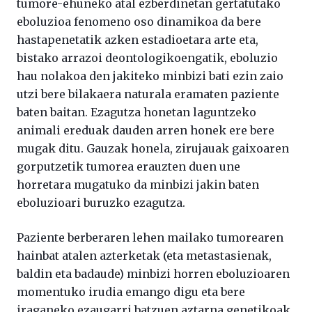
tumore-ehuneko atal ezberdinetan gertatutako
eboluzioa fenomeno oso dinamikoa da bere
hastapenetatik azken estadioetara arte eta,
bistako arrazoi deontologikoengatik, eboluzio
hau nolakoa den jakiteko minbizi bati ezin zaio
utzi bere bilakaera naturala eramaten paziente
baten baitan. Ezagutza honetan laguntzeko
animali ereduak dauden arren honek ere bere
mugak ditu. Gauzak honela, zirujauak gaixoaren
gorputzetik tumorea erauzten duen une
horretara mugatuko da minbizi jakin baten
eboluzioari buruzko ezagutza.
Paziente berberaren lehen mailako tumorearen
hainbat atalen azterketak (eta metastasienak,
baldin eta badaude) minbizi horren eboluzioaren
momentuko irudia emango digu eta bere
iraganeko ezaugarri batzuen aztarna genetikoak