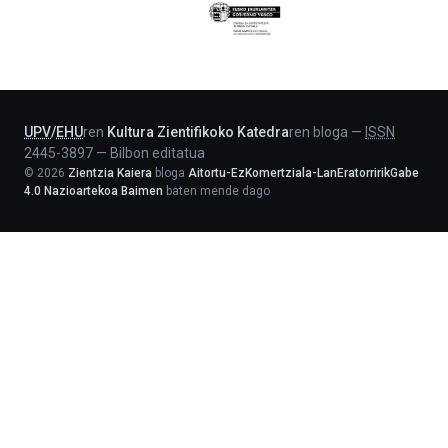
Eusko
Jaurlaritza
-
Lehendakaritza
UPV
/
EHU
ren
Kultura Zientifikoko Katedra
ren bloga
—
ISSN
2445-3897
—
Bilbon editatua
©
2026
Zientzia Kaiera
bloga
Aitortu-EzKomertziala-LanEratorririkGabe
4.0 Nazioartekoa Baimen
baten mende dago