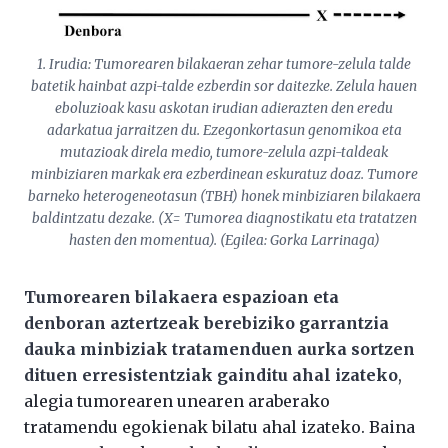
1. Irudia: Tumorearen bilakaeran zehar tumore-zelula talde
batetik hainbat azpi-talde ezberdin sor daitezke. Zelula hauen
eboluzioak kasu askotan irudian adierazten den eredu
adarkatua jarraitzen du. Ezegonkortasun genomikoa eta
mutazioak direla medio, tumore-zelula azpi-taldeak
minbiziaren markak era ezberdinean eskuratuz doaz. Tumore
barneko heterogeneotasun (TBH) honek minbiziaren bilakaera
baldintzatu dezake. (X= Tumorea diagnostikatu eta tratatzen
hasten den momentua). (Egilea: Gorka Larrinaga)
Tumorearen bilakaera espazioan eta
denboran aztertzeak berebiziko garrantzia
dauka minbiziak tratamenduen aurka sortzen
dituen erresistentziak gainditu ahal izateko
,
alegia tumorearen unearen araberako
tratamendu egokienak bilatu ahal izateko. Baina