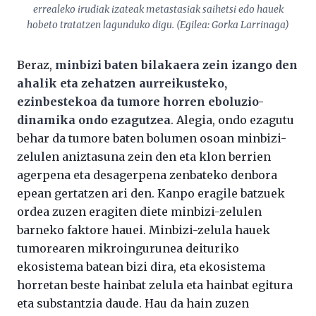
errealeko irudiak izateak metastasiak saihetsi edo hauek
hobeto tratatzen lagunduko digu. (Egilea: Gorka Larrinaga)
Beraz,
minbizi baten bilakaera zein izango den
ahalik eta zehatzen aurreikusteko,
ezinbestekoa da tumore horren eboluzio-
dinamika ondo ezagutzea
. Alegia, ondo ezagutu
behar da tumore baten bolumen osoan minbizi-
zelulen aniztasuna zein den eta klon berrien
agerpena eta desagerpena zenbateko denbora
epean gertatzen ari den. Kanpo eragile batzuek
ordea zuzen eragiten diete minbizi-zelulen
barneko faktore hauei. Minbizi-zelula hauek
tumorearen mikroingurunea deituriko
ekosistema batean bizi dira, eta ekosistema
horretan beste hainbat zelula eta hainbat egitura
eta substantzia daude. Hau da hain zuzen