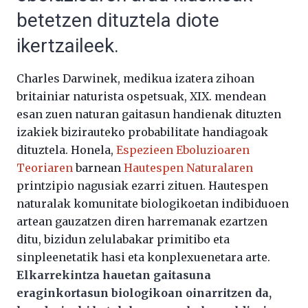
betetzen dituztela diote
ikertzaileek.
Charles Darwinek, medikua izatera zihoan
britainiar naturista ospetsuak, XIX. mendean
esan zuen naturan gaitasun handienak dituzten
izakiek bizirauteko probabilitate handiagoak
dituztela. Honela,
Espezieen Eboluzioaren
Teoriaren
barnean
Hautespen Naturalaren
printzipio nagusiak ezarri zituen. Hautespen
naturalak komunitate biologikoetan indibiduoen
artean gauzatzen diren harremanak ezartzen
ditu, bizidun zelulabakar primitibo eta
sinpleenetatik hasi eta konplexuenetara arte.
Elkarrekintza hauetan gaitasuna
eraginkortasun biologikoan oinarritzen da,