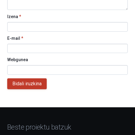
Izena
*
E-mail
*
Webgunea
Bidali iruzkina
Beste proiektu batzuk