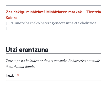
Zer dakigu minbiziaz? Minbiziaren markak – Zientzia
Kaiera
[…] Tumore barneko heterogeneotasuna eta eboluzioa.
[…]
Utzi erantzuna
Zure e-posta helbidea ez da argitaratuko.
Beharrezko eremuak
*
markatuta daude
.
Iruzkin
*