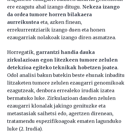
ere ezagutu ahal izango ditugu.
Nekeza izango
da ordea tumore horren bilakaera
aurreikustea
eta, azken finean,
errekurrentziarik izango duen eta honen
ezaugarriak nolakoak izango diren asmatzea.
Horregatik,
garrantzi handia dauka
zirkulazioan egon litezkeen tumore zelulen
detekzioa egiteko teknikak hobetzen joatea
.
Odol analisi bakun batekin beste ehunak inbaditu
litzaketen tumore zelulen ezaugarri genomikoak
ezagutzeak, denbora errealeko irudiak izatea
bermatuko luke. Zirkulazioan dauden zelulen
ezaugarri klonalak jakingo genituzke eta
metastasiak saihetsi edo, agertzen direnean,
tratamendu espezifikoagoak ematen lagunduko
luke (2. Irudia).