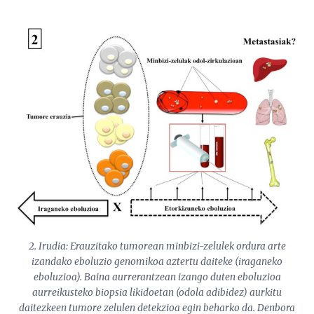
2. Irudia: Erauzitako tumorean minbizi-zelulek ordura arte
izandako eboluzio genomikoa aztertu daiteke (iraganeko
eboluzioa). Baina aurrerantzean izango duten eboluzioa
aurreikusteko biopsia likidoetan (odola adibidez) aurkitu
daitezkeen tumore zelulen detekzioa egin beharko da. Denbora