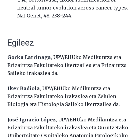
neutral tumor evolution across cancer types.
Nat Genet, 48: 238–244.
Egileez
Gorka Larrinaga
, UPV/EHUko Medikuntza eta
Erizaintza Fakultateko ikertzailea eta Erizaintza
Saileko irakaslea da.
Iker Badiola
, UPV/EHUko Medikuntza eta
Erizaintza Fakultateko irakaslea eta Zelulen
Biologia eta Histologia Saileko ikertzailea da.
José Ignacio López
, UPV/EHUko Medikuntza eta
Erizaintza Fakultateko irakaslea eta Gurutzetako
Unibertsitate Ospitaleko Anatomia Patologikoko