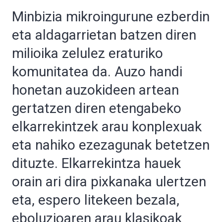
Minbizia mikroingurune ezberdin
eta aldagarrietan batzen diren
milioika zelulez eraturiko
komunitatea da. Auzo handi
honetan auzokideen artean
gertatzen diren etengabeko
elkarrekintzek arau konplexuak
eta nahiko ezezagunak betetzen
dituzte. Elkarrekintza hauek
orain ari dira pixkanaka ulertzen
eta, espero litekeen bezala,
eboluzioaren arau klasikoak