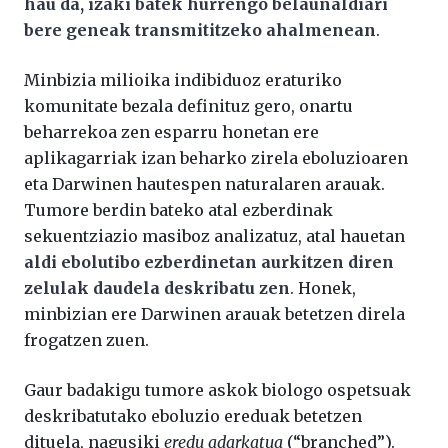
hau da, izaki batek hurrengo belaunaldiari
bere geneak transmititzeko ahalmenean
.
Minbizia milioika indibiduoz eraturiko
komunitate bezala definituz gero, onartu
beharrekoa zen esparru honetan ere
aplikagarriak izan beharko zirela eboluzioaren
eta Darwinen hautespen naturalaren arauak.
Tumore berdin bateko atal ezberdinak
sekuentziazio masiboz analizatuz, atal hauetan
aldi ebolutibo ezberdinetan aurkitzen diren
zelulak daudela deskribatu zen
. Honek,
minbizian ere Darwinen arauak betetzen direla
frogatzen zuen.
Gaur badakigu tumore askok biologo ospetsuak
deskribatutako eboluzio ereduak betetzen
dituela, nagusiki
eredu adarkatua
(“branched”).