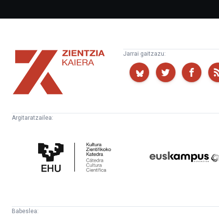
Zientzia
Jarrai gaitzazu:
Kaiera
Argitaratzailea:
Kultura
Euskampus
Zientifikoko
Fundazioa
Katedra
Babeslea: