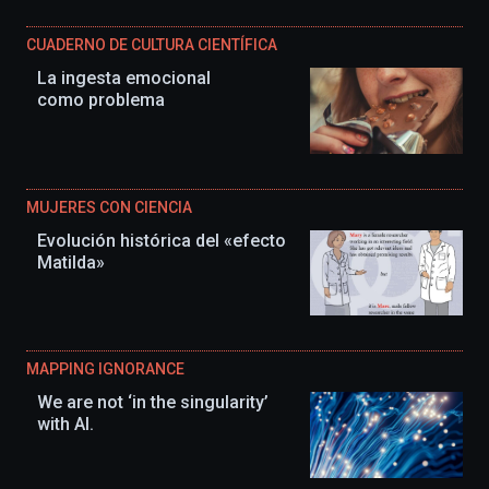
CUADERNO DE CULTURA CIENTÍFICA
La ingesta emocional
como problema
MUJERES CON CIENCIA
Evolución histórica del «efecto
Matilda»
MAPPING IGNORANCE
We are not ‘in the singularity’
with AI.