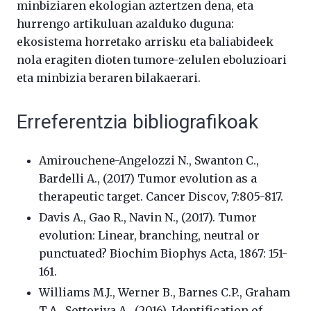
minbiziaren ekologian aztertzen dena, eta
hurrengo artikuluan azalduko duguna:
ekosistema horretako arrisku eta baliabideek
nola eragiten dioten tumore-zelulen eboluzioari
eta minbizia beraren bilakaerari.
Erreferentzia bibliografikoak
Amirouchene-Angelozzi N., Swanton C.,
Bardelli A., (2017) Tumor evolution as a
therapeutic target. Cancer Discov
,
7:805-817.
Davis A., Gao R., Navin N., (2017). Tumor
evolution: Linear, branching, neutral or
punctuated? Biochim Biophys Acta, 1867: 151-
161.
Williams M.J., Werner B., Barnes C.P., Graham
T.A., Sottoriva A., (2016). Identification of