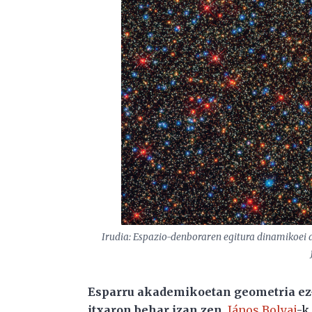
Irudia: Espazio-denboraren egitura dinamikoei
Esparru akademikoetan geometria ez-e
itxaron behar izan zen
,
János Bolyai
-k