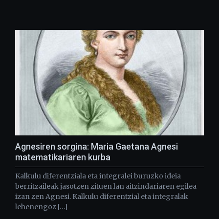
Agnesiren sorgina: Maria Gaetana Agnesi
matematikariaren kurba
Kalkulu diferentziala eta integralei buruzko ideia
berritzaileak jasotzen zituen lan aitzindariaren egilea
izan zen Agnesi. Kalkulu diferentzial eta integralak
lehenengoz […]