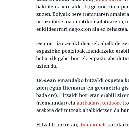
bakoitzak bere aldetik) geometria hiper
zuzen. Bolyaik bere tratatuaren amaieran
arrazoibide matematiko isolatuarena, u
euklidearrari dagokion ala ez zehaztea.
Geometria ez-euklidearrek ahalbidetzen
espazioko posizioak izendatzeko erabilt
beharrik gabe; horrek espazio absolutuar
uzten du.
1854ean emandako hitzaldi ospetsu ba
zuen egun Riemann-en geometria gis
bada ere). Hitzaldi horretan erabili zire
(riemanndar) eta
kurbadura-tentsore
ko
arabera definitzeak ahalbidetzen du hur
Hitzaldi horretan,
Riemannek
korolario