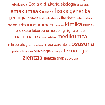
Ekaia aldizkaria
ekologia
eboluzioa
elikagaiak
fisika
emakumeak
genetika
filosofia
geologia
ikerketa
historia
informatika
hizkuntzalaritza
kimika
ingurumena
ingeniaritza
klima-
itsasoa
aldaketa
laburpena
mapping_ignorance
medikuntza
matematika
materialak
osasuna
neurozientzia
mikrobiologia
neurologia
teknologia
psikologia
paleontologia
soziologia
zientzia
zientzialariak
zoologia