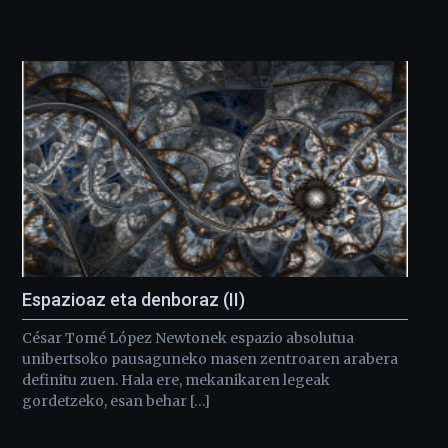
Espazioaz eta denboraz (II)
César Tomé López Newtonek espazio absolutua
unibertsoko pausaguneko masen zentroaren arabera
definitu zuen. Hala ere, mekanikaren legeak
gordetzeko, esan behar […]