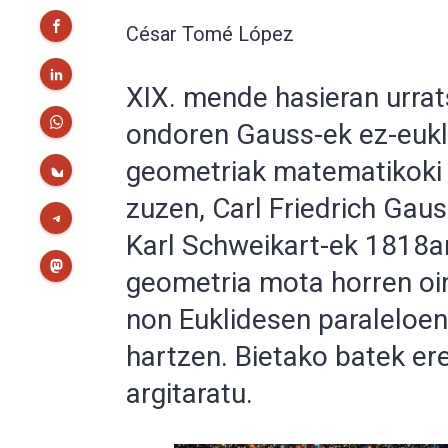
César Tomé López
XIX. mende hasieran urrat
ondoren Gauss-ek ez-eukl
geometriak matematikoki 
zuzen, Carl Friedrich Gau
Karl Schweikart-ek 1818an
geometria mota horren oina
non Euklidesen paraleloen
hartzen. Bietako batek er
argitaratu.