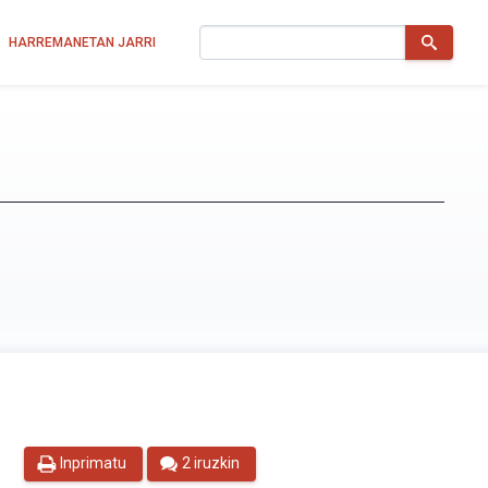
Bilatu
HARREMANETAN JARRI
Inprimatu
2 iruzkin