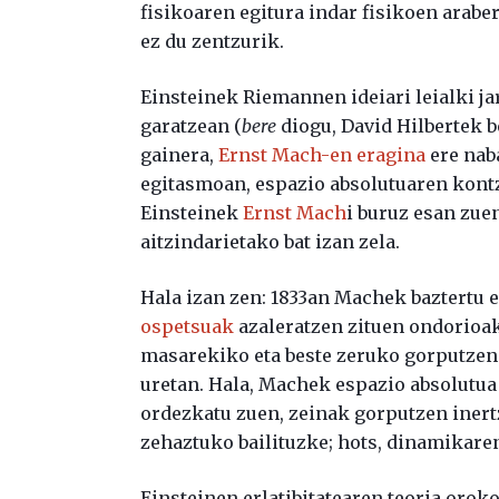
fisikoaren egitura indar fisikoen arab
ez du zentzurik.
Einsteinek Riemannen ideiari leialki jar
garatzean (
bere
diogu, David Hilbertek be
gainera,
Ernst Mach-en eragina
ere naba
egitasmoan, espazio absolutuaren kontz
Einsteinek
Ernst Mach
i buruz esan zue
aitzindarietako bat izan zela.
Hala izan zen: 1833an Machek baztertu 
ospetsuak
azaleratzen zituen ondorioak
masarekiko eta beste zeruko gorputzen 
uretan. Hala, Machek espazio absolutu
ordezkatu zuen, zeinak gorputzen inertz
zehaztuko bailituzke; hots, dinamikare
Einsteinen erlatibitatearen teoria oroko