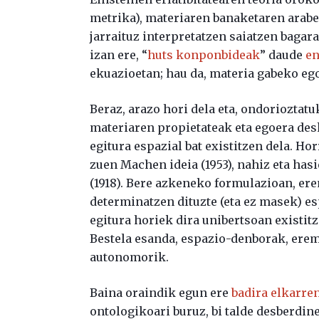
metrika), materiaren banaketaren arabe
jarraituz interpretatzen saiatzen bagar
izan ere, “
huts konponbideak
” daude
e
ekuazioetan; hau da, materia gabeko eg
Beraz, arazo hori dela eta, ondorioztat
materiaren propietateak eta egoera desk
egitura espazial bat existitzen dela. Ho
zuen Machen ideia (1953), nahiz eta hasi
(1918). Bere azkeneko formulazioan, e
determinatzen dituzte (eta ez masek) e
egitura horiek dira unibertsoan existi
Bestela esanda, espazio-denborak, erem
autonomorik.
Baina oraindik egun ere
badira elkarre
ontologikoari buruz, bi talde desberdine