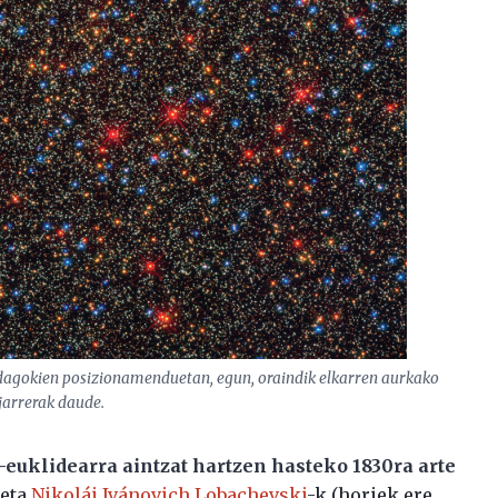
 dagokien posizionamenduetan, egun, oraindik elkarren aurkako
jarrerak daude.
uklidearra aintzat hartzen hasteko 1830ra arte
 eta
Nikolái Ivánovich Lobachevski
-k (horiek ere