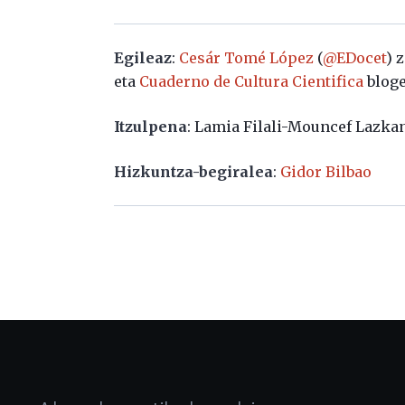
Egileaz
:
Cesár Tomé López
(
@EDocet
) 
eta
Cuaderno de Cultura Cientifica
bloge
Itzulpena
: Lamia Filali-Mouncef Lazka
Hizkuntza-begiralea
:
Gidor Bilbao