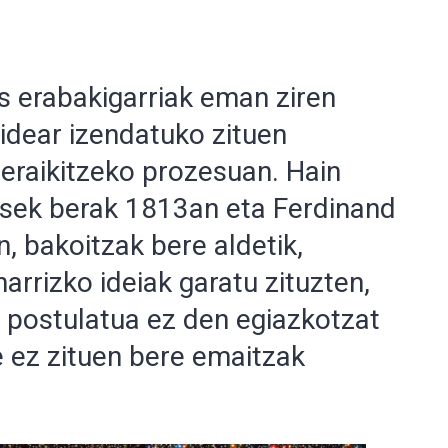
s erabakigarriak eman ziren
idear izendatuko zituen
eraikitzeko prozesuan. Hain
ssek berak 1813an eta Ferdinand
, bakoitzak bere aldetik,
rrizko ideiak garatu zituzten,
 postulatua ez den egiazkotzat
e ez zituen bere emaitzak