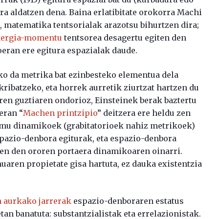
ra aldatzen dena. Baina erlatibitate orokorra Machi
a, matematika tentsorialak arazotsu bihurtzen dira;
nergia-momentu
tentsorea desagertu egiten den
oeran ere egitura espazialak daude.
uko da metrika bat ezinbesteko elementua dela
ribatzeko, eta horrek aurretik ziurtzat hartzen du
rren guztiaren ondorioz, Einsteinek berak baztertu
eran “
Machen printzipio
” deitzera ere heldu zen
remu dinamikoek (grabitatorioek nahiz metrikoek)
spazio-denbora egiturak, eta espazio-denbora
tzen den ororen portaera dinamikoaren oinarri.
uaren propietate gisa hartuta, ez dauka existentzia
n aurkako jarrerak
espazio-denboraren estatus
tan banatuta: substantzialistak eta errelazionistak.