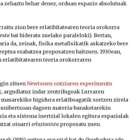
era zehaztu behar denez, orduan espazio absolutuak
raitu zion bere erlatibitatearen teoria orokorra
ste bat bideratu zuelako paraleloki). Bertan,
ria da, zeinak, fisika metafisikatik askatzeko bere
eptua ezabatzea proposatzen baitzuen. 1930ean,
n erlatibitatearen teoria orokorraren
egin zituen
Newtonen ontziaren esperimentu
, argudiatuz indar zentrifugoak Lurraren
masarekiko higidura erlatiboagatik sortzen zirela
a unibertsoan dagoen materia-banaketarekin
ia eta sistema inertzial lokalen egitura espazialak
ntzat oinarri
erlazionista
proposatu zuen.
rrak (1915) egitura espazial bat du (kurbadura edo