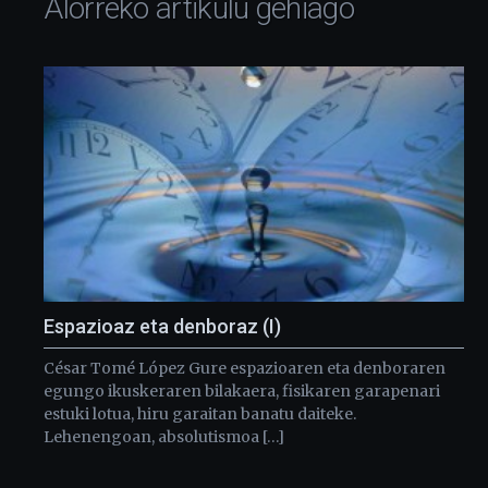
Alorreko artikulu gehiago
Espazioaz eta denboraz (I)
César Tomé López Gure espazioaren eta denboraren
egungo ikuskeraren bilakaera, fisikaren garapenari
estuki lotua, hiru garaitan banatu daiteke.
Lehenengoan, absolutismoa […]