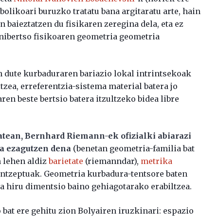
bolikoari buruzko tratatu bana argitaratu arte, hain
 baieztatzen du fisikaren zeregina dela, eta ez
nibertso fisikoaren geometria geometria
 dute kurbaduraren bariazio lokal intrintsekoak
zea, erreferentzia-sistema material batera jo
en beste bertsio batera itzultzeko bidea libre
tean, Bernhard Riemann-ek ofizialki abiarazi
a ezagutzen dena
(benetan geometria-familia bat
n lehen aldiz
barietate
(riemanndar),
metrika
ntzeptuak. Geometria kurbadura-tentsore baten
a hiru dimentsio baino gehiagotarako erabiltzea.
 bat ere gehitu zion Bolyairen iruzkinari: espazio