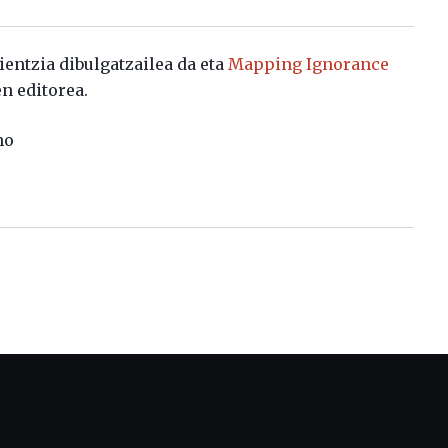
zientzia dibulgatzailea da eta
Mapping Ignorance
n editorea.
no