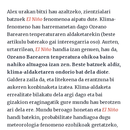
Alex urakan bitxi hau azaltzeko, zientzialari
batzuek
El Niño
fenomenoa aipatu dute. Klima-
fenomeno hau harremanetan dago Ozeano
Barearen tenperaturaren aldaketarekin (beste
artikulu baterako gai interesgarria oso). Aurten,
urtarrilean,
El Niño
handia izan genuen, hau da,
Ozeano Barearen tenperatura ohikoa baino
nahiko altuagoa izan zen. Beste batzuek aldiz,
klima-aldaketaren ondorio bat dela diote
.
Galdera zaila da, eta litekeena da erantzuna bi
aukeren konbinaketa izatea. Klima-aldaketa
errealitate bilakatu dela argi dago eta bai
gizakion eraginagatik gure mundu hau berotzen
ari dela ere. Mundu beroago honetan eta
El Niño
handi batekin, probabilitate handiagoa dugu
meteorologia-fenomeno ezohikoak gertatzeko,