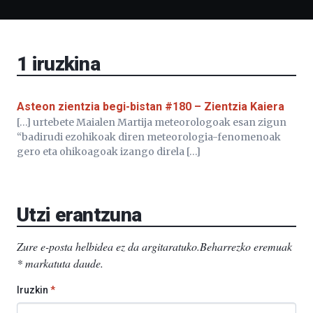
Liburutegia,
Bizkaia
Aretoa-
EHU…
1
iruzkina
Asteon zientzia begi-bistan #180 – Zientzia Kaiera
[…] urtebete Maialen Martija meteorologoak esan zigun
“badirudi ezohikoak diren meteorologia-fenomenoak
gero eta ohikoagoak izango direla […]
Utzi erantzuna
Zure e-posta helbidea ez da argitaratuko.
Beharrezko eremuak
*
markatuta daude
.
Iruzkin
*