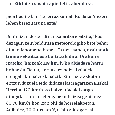
Zikloien sasoia apiriletik abendura.
Jada hau irakurrita, erraz sumatuko duzu Alexen
lehen berezitasuna ezta?
Behin izen desberdinen zalantza ebatzita, ikus
dezagun zein baldintza meteorologiko bete behar
dituen fenomeno honek. Erraz esanda,
urakanak
trumoi-ekaitza oso bortitzak dira
.
Urakana
izateko, haizeak 119 km/h-ko abiadura hartu
behar du
. Baina, kontuz, ez haize-boladek,
etengabeko haizeak baizik. Ziur naiz askotan
entzun duzuela (edo didazuela) iragartzen Euskal
Herrian 120 km/h-ko haize-ufadak izango
ditugula. Gurean, etengabeko haizea gehienez
60-70 km/h-koa izan ohi da horrelakoetan.
Adibidez, 2010. urtean Xynthia ziklogenesi