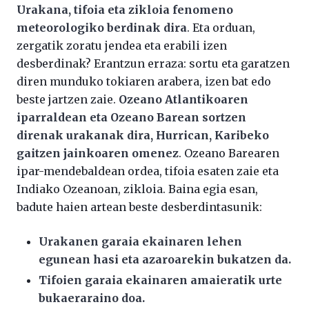
Urakana, tifoia eta zikloia fenomeno
meteorologiko berdinak dira
. Eta orduan,
zergatik zoratu jendea eta erabili izen
desberdinak? Erantzun erraza: sortu eta garatzen
diren munduko tokiaren arabera, izen bat edo
beste jartzen zaie.
Ozeano Atlantikoaren
iparraldean eta Ozeano Barean sortzen
direnak urakanak dira, Hurrican, Karibeko
gaitzen jainkoaren omenez
. Ozeano Barearen
ipar-mendebaldean ordea, tifoia esaten zaie eta
Indiako Ozeanoan, zikloia. Baina egia esan,
badute haien artean beste desberdintasunik:
Urakanen garaia ekainaren lehen
egunean hasi eta azaroarekin bukatzen da.
Tifoien garaia ekainaren amaieratik urte
bukaeraraino doa.