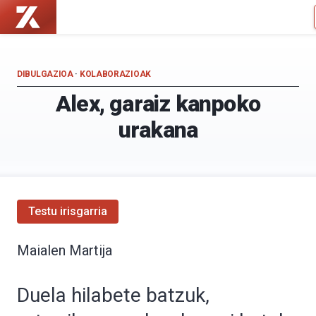
Zientzia
Kultura
Kaiera
Zientifikoko
—
Katedra
Kultura
DIBULGAZIOA
·
KOLABORAZIOAK
Zientifikoko
Alex, garaiz kanpoko
Katedra
urakana
Testu irisgarria
Maialen Martija
Duela hilabete batzuk,