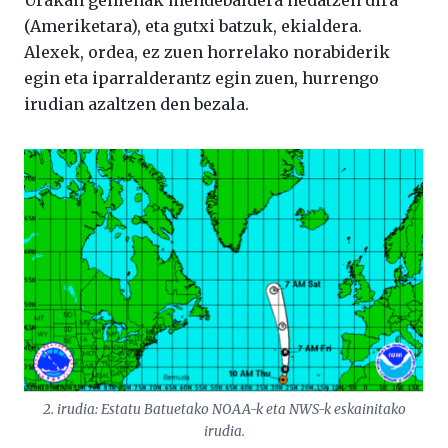
Urakan gehienak mendebaldera hedatzen dira
(Ameriketara), eta gutxi batzuk, ekialdera.
Alexek, ordea, ez zuen horrelako norabiderik
egin eta iparralderantz egin zuen, hurrengo
irudian azaltzen den bezala.
2. irudia: Estatu Batuetako NOAA-k eta NWS-k eskainitako
irudia.