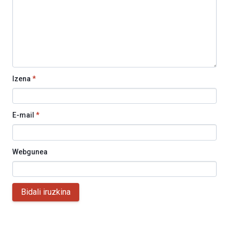
Izena
*
E-mail
*
Webgunea
Bidali iruzkina