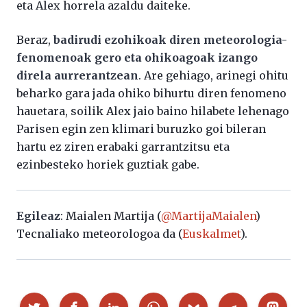
eta Alex horrela azaldu daiteke.
Beraz,
badirudi ezohikoak diren meteorologia-
fenomenoak gero eta ohikoagoak izango
direla aurrerantzean
. Are gehiago, arinegi ohitu
beharko gara jada ohiko bihurtu diren fenomeno
hauetara, soilik Alex jaio baino hilabete lehenago
Parisen egin zen klimari buruzko goi bileran
hartu ez ziren erabaki garrantzitsu eta
ezinbesteko horiek guztiak gabe.
Egileaz
: Maialen Martija (
@MartijaMaialen
)
Tecnaliako meteorologoa da (
Euskalmet
).
Partekatu