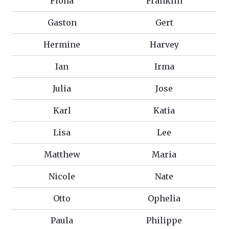
Fiona
Franklin
Gaston
Gert
Hermine
Harvey
Ian
Irma
Julia
Jose
Karl
Katia
Lisa
Lee
Matthew
Maria
Nicole
Nate
Otto
Ophelia
Paula
Philippe