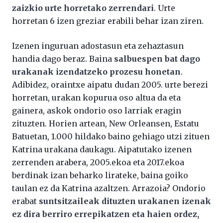
zaizkio urte horretako zerrendari
. Urte
horretan 6 izen greziar erabili behar izan ziren.
Izenen inguruan adostasun eta zehaztasun
handia dago beraz. Baina
salbuespen bat dago
urakanak izendatzeko prozesu honetan
.
Adibidez, oraintxe aipatu dudan 2005. urte berezi
horretan, urakan kopurua oso altua da eta
gainera, askok ondorio oso larriak eragin
zituzten. Horien artean, New Orleansen, Estatu
Batuetan, 1.000 hildako baino gehiago utzi zituen
Katrina urakana daukagu. Aipatutako izenen
zerrenden arabera, 2005.ekoa eta 2017.ekoa
berdinak izan beharko lirateke, baina goiko
taulan ez da Katrina azaltzen. Arrazoia? Ondorio
erabat
suntsitzaileak dituzten urakanen izenak
ez dira berriro errepikatzen eta haien ordez,