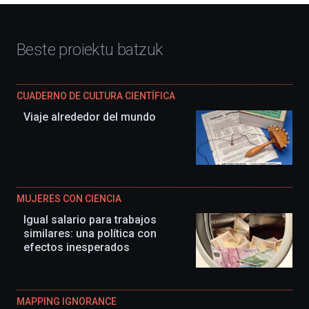
Beste proiektu batzuk
CUADERNO DE CULTURA CIENTÍFICA
Viaje alrededor del mundo
MUJERES CON CIENCIA
Igual salario para trabajos
similares: una política con
efectos inesperados
MAPPING IGNORANCE