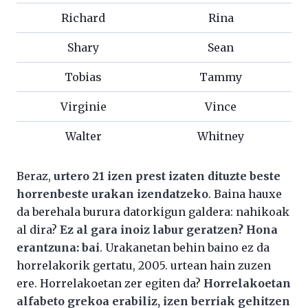
Richard
Rina
Shary
Sean
Tobias
Tammy
Virginie
Vince
Walter
Whitney
Beraz,
urtero 21 izen prest izaten dituzte beste
horrenbeste urakan izendatzeko
. Baina hauxe
da berehala burura datorkigun galdera: nahikoak
al dira?
Ez al gara inoiz labur geratzen? Hona
erantzuna: bai
. Urakanetan behin baino ez da
horrelakorik gertatu, 2005. urtean hain zuzen
ere. Horrelakoetan zer egiten da?
Horrelakoetan
alfabeto grekoa erabiliz, izen berriak gehitzen