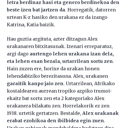
letra berdinaz hasi eta genero berdinekoa den
beste izen bat jartzen da
. Horregatik, datorren
urtean K-z hasiko den urakana ez da izango
Katrina, Katia baizik.
Hau guztia argituta, azter ditzagun Alex
urakanaren bitxitasunak. Izenari erreparatuz,
argi dago
aurtengo lehen urakana izan dela,
eta lehen esan bezala, urtarrilean sortu zen
.
Hain zuzen ere, horixe da urakan honen
lehendabiziko berezitasuna. Alex, urakanen
garaitik kanpo jaio zen
. Urtarrilean, Afrikako
kostaldearen aurrean tropiko azpiko trumoi-
ekaitz bat sortu zen eta 2 kategoriako Alex
urakanera bilakatu zen. Horrelakorik ez zen
1938. urtetik gertatzen. Bestalde,
Alex urakanak
erabat ezohikoa den ibilbidea egin zuen
.