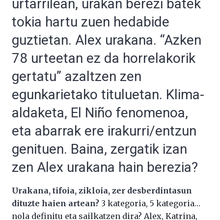
urtarrilean, urakan berezi batek
tokia hartu zuen hedabide
guztietan. Alex urakana. “Azken
78 urteetan ez da horrelakorik
gertatu” azaltzen zen
egunkarietako tituluetan. Klima-
aldaketa, El Niño fenomenoa,
eta abarrak ere irakurri/entzun
genituen. Baina, zergatik izan
zen Alex urakana hain berezia?
Urakana, tifoia, zikloia, zer desberdintasun
dituzte haien artean?
3 kategoria, 5 kategoria…
nola definitu eta sailkatzen dira? Alex, Katrina,