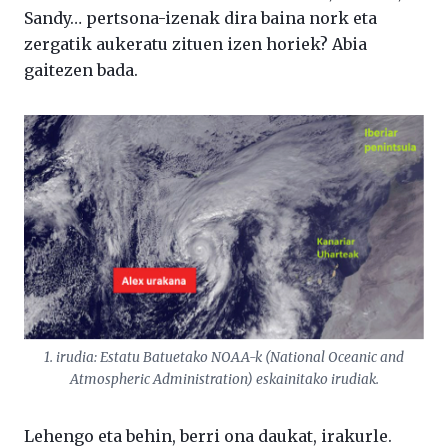
Sandy… pertsona-izenak dira baina nork eta
zergatik aukeratu zituen izen horiek? Abia
gaitezen bada.
1. irudia: Estatu Batuetako NOAA-k (National Oceanic and
Atmospheric Administration) eskainitako irudiak.
Lehengo eta behin, berri ona daukat, irakurle.