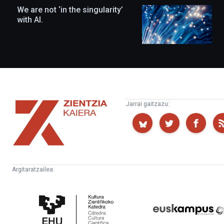
We are not ‘in the singularity’
with AI.
Zientzia
Jarrai gaitzazu:
Kaiera
Argitaratzailea:
Kultura
Euskampus
Zientifikoko
Fundazioa
Katedra