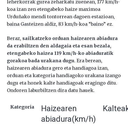
leherkorrak gurea zeharkatu zuenean, 177 km/h-
koa izan zen etengabeko haize maximoa
Urduñako mendi tontorrean dagoen estazioan,
baina Gasteizen aldiz, 83 km/h-koa “baino” ez.
Beraz,
sailkatzeko orduan haizearen abiadura
da erabiltzen den aldagaia eta esan bezala,
etengabeko haizea 119 km/h-ko abiaduratik
gorakoa bada urakana dugu
. Era berean,
haizearen abiadura gero eta handiagoa izan,
orduan eta kategoria handiagoko urakana izango
dugu eta honek kalte handiagoak eragingo ditu.
Ondoren laburbiltzen dira datu hauek.
Haizearen
Kaltea
Kategoria
abiadura(km/h)