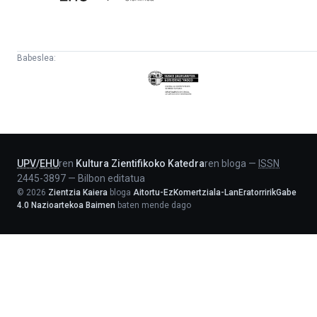
Babeslea:
Eusko
Jaurlaritza
-
Lehendakaritza
UPV
/
EHU
ren
Kultura Zientifikoko Katedra
ren bloga
—
ISSN
2445-3897
—
Bilbon editatua
©
2026
Zientzia Kaiera
bloga
Aitortu-EzKomertziala-LanEratorririkGabe
4.0 Nazioartekoa Baimen
baten mende dago