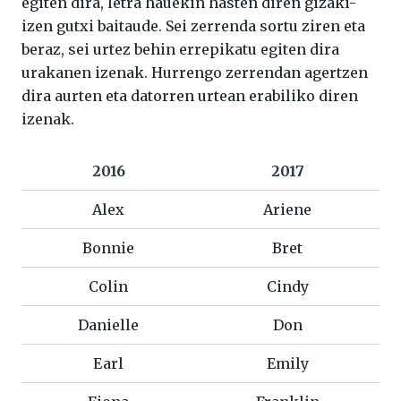
egiten dira, letra hauekin hasten diren gizaki-
izen gutxi baitaude. Sei zerrenda sortu ziren eta
beraz, sei urtez behin errepikatu egiten dira
urakanen izenak. Hurrengo zerrendan agertzen
dira aurten eta datorren urtean erabiliko diren
izenak.
2016
2017
Alex
Ariene
Bonnie
Bret
Colin
Cindy
Danielle
Don
Earl
Emily