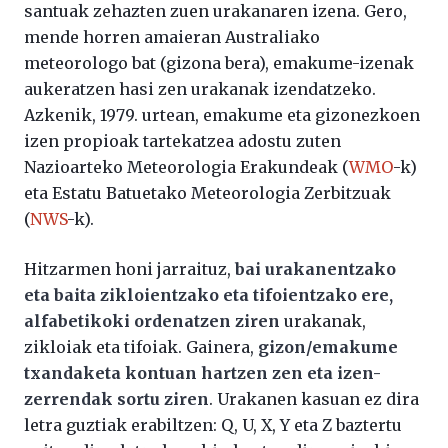
santuak zehazten zuen urakanaren izena. Gero,
mende horren amaieran Australiako
meteorologo bat (gizona bera), emakume-izenak
aukeratzen hasi zen urakanak izendatzeko.
Azkenik, 1979. urtean, emakume eta gizonezkoen
izen propioak tartekatzea adostu zuten
Nazioarteko Meteorologia Erakundeak (
WMO
-k)
eta Estatu Batuetako Meteorologia Zerbitzuak
(
NWS
-k).
Hitzarmen honi jarraituz,
bai urakanentzako
eta baita zikloientzako eta tifoientzako ere,
alfabetikoki ordenatzen ziren
urakanak,
zikloiak eta tifoiak. Gainera,
gizon/emakume
txandaketa kontuan hartzen zen eta izen-
zerrendak sortu ziren
. Urakanen kasuan ez dira
letra guztiak erabiltzen: Q, U, X, Y eta Z baztertu