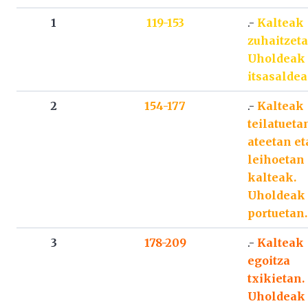
1
119-153
.-
Kalteak
zuhaitzeta
Uholdeak
itsasaldea
2
154-177
.-
Kalteak
teilatueta
ateetan et
leihoetan
kalteak.
Uholdeak
portuetan.
3
178-209
.-
Kalteak
egoitza
txikietan.
Uholdeak