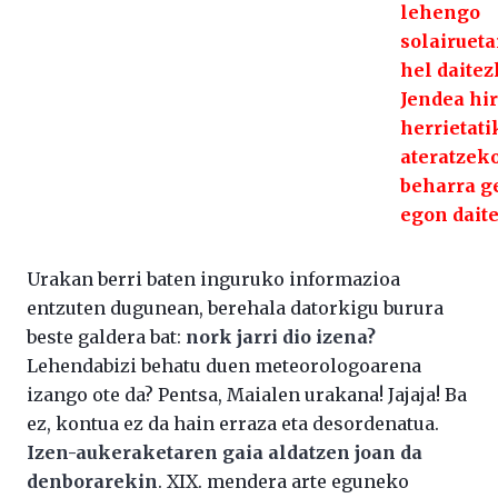
lehengo
solairueta
hel daitez
Jendea hir
herrietati
ateratzek
beharra g
egon dait
Urakan berri baten inguruko informazioa
entzuten dugunean, berehala datorkigu burura
beste galdera bat:
nork jarri dio izena?
Lehendabizi behatu duen meteorologoarena
izango ote da? Pentsa, Maialen urakana! Jajaja! Ba
ez, kontua ez da hain erraza eta desordenatua.
Izen-aukeraketaren gaia aldatzen joan da
denborarekin
. XIX. mendera arte eguneko