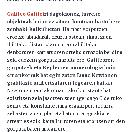
Galileo Galilei
ri dagokionez, lurreko
objektuak baino ez zituen kontuan hartu bere
zenbaki-kalkuluetan
. Hainbat gorputzen
erortze-abiadurak neurtu ostean, ikusi zuen
ibilitako distantziaren eta erabilitako
denboraren karratuaren arteko arrazoia berdina
zela edozein gorputz hartuta ere.
Galileoren
gorputzek eta Keplerren numerologia hain
emankorrak bat egin zuten Isaac Newtonen
grabitazio unibertsalaren legearen baitan
.
Newtonen teoriak oinarrizko konstante bat
existitzen zela jasotzen zuen (geroago
G
deituko
zena); eta konstante hark erakarpen-indarra
zehazten zuen, planeta baten eta Eguzkiaren
artean ez ezik, baita Lurraren eta erortzen ari den
gorputz baten artean ere.