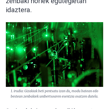
zenbaki horiek egutegietan
idaztera.
1. irudia: Gizakiak beti pentsatu izan du, modu batean edo
bestean zenbakiek unibertsoaren esentzia osatzen dutela.