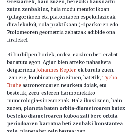
Greziarrek, hain zuzen, bereziki hausnartu
zuten zenbakiez
, hala modu metaforikoan
(pitagorikoen eta platonikoen espekulazioak
dira lekuko), nola praktikoan (Hiparkoren edo
Ptolomeoren geometria zehatzak adibide ona
lirateke).
Bi hurbilpen horiek, ordea, ez ziren beti erabat
banatuta egon. Agian bien arteko nahasketa
deigarriena
Johannes Kepler
-ek burutu zuen.
Izan ere, konbinatu egin zituen, batetik,
Tycho
Brahe
astronomoaren neurketa doiak, eta,
bestetik, zeru-esferen harmoniekiko
numerologia-sinesmenak. Hala ikusi zuen, hain
zuzen,
planeta baten orbita-diametroaren batez
besteko diametroaren kuboa zati bere orbita-
periodoaren karratua beti zenbaki konstantea
zela
, planeta bat zein bestea izan.