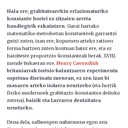
Hala ere, grabitatearekin erlazionaturiko
konstante horiei ez zitzaien arreta
handiegirik eskaintzen
. Garai hartako
matematika-metodoetan konstanteek garrantzi
gutxi zuten; izan ere, kopuruen arteko ratioen
forma hartzen zuten kontuan batez ere, eta ez
hainbeste proportzio-konstanteak berak. XVIII.
mende bukaeran ere,
Henry Cavendish
britaniarrak tortsio-balantzaren esperimentu
ospetsua diseinatu zuenean, ez zen izan bi
masaren arteko indarra neurtzeko
(eta hortik
fisiko modernoek grabitazio-konstantea deituko
zutena),
baizik eta Lurraren dentsitatea
neurtzeko.
Dena dela, salbuespen nabarmena egon zen.