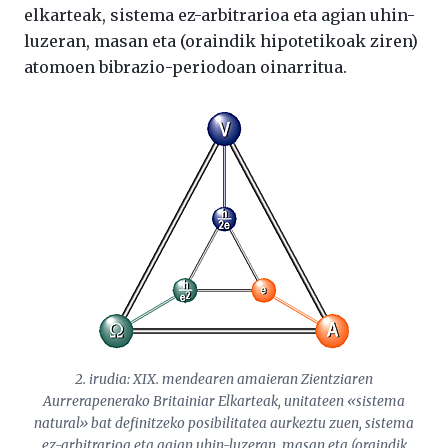
elkarteak, sistema ez-arbitrarioa eta agian uhin-
luzeran, masan eta (oraindik hipotetikoak ziren)
atomoen bibrazio-periodoan oinarritua.
2. irudia: XIX. mendearen amaieran Zientziaren
Aurrerapenerako Britainiar Elkarteak, unitateen «sistema
natural» bat definitzeko posibilitatea aurkeztu zuen, sistema
ez-arbitrarioa eta agian uhin-luzeran, masan eta (oraindik