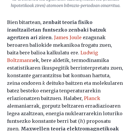
hipotetikoak ziren) atomoen bibrazio-periodoan oinarritua.
Bien bitartean,
zenbait teoria fisiko
iraultzailetan funtsezko zenbaki batzuk
agertzen ari ziren
.
James Joule
ezagunak
beroaren baliokide mekanikoa frogatu zuen,
baita bere balioa kalkulatu ere.
Ludwig
Boltzmann
ek, bere aldetik, termodinamika
estatistikaren ikuspegitik berrinterpretatu zuen,
konstante garrantzitsu bat kontuan hartuta,
zeina ondoren
k
deituko baitzen eta molekularen
batez besteko energia tenperaturarekin
erlazionatzen baitzuen. Halaber,
Planck
alemaniarrak, gorputz beltzaren erradiazioaren
legea azaltzean, energia nuklearrarekin loturiko
funtsezko konstante berri bat (
h
) proposatu
zuen.
Maxwellen teoria elektromagnetikoak