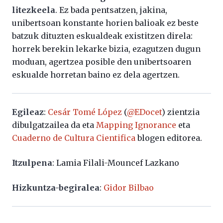
litezkeela
. Ez bada pentsatzen, jakina,
unibertsoan konstante horien balioak ez beste
batzuk dituzten eskualdeak existitzen direla:
horrek berekin lekarke bizia, ezagutzen dugun
moduan, agertzea posible den unibertsoaren
eskualde horretan baino ez dela agertzen.
Egileaz
:
Cesár Tomé López
(
@EDocet
) zientzia
dibulgatzailea da eta
Mapping Ignorance
eta
Cuaderno de Cultura Cientifica
blogen editorea.
Itzulpena
: Lamia Filali-Mouncef Lazkano
Hizkuntza-begiralea
:
Gidor Bilbao