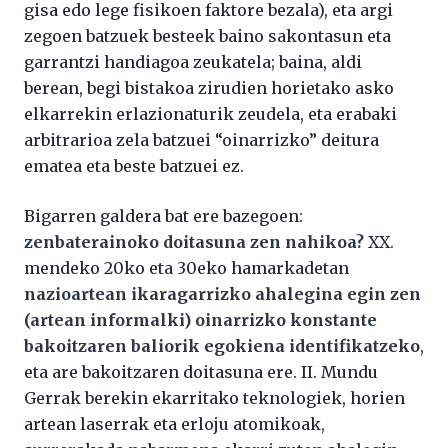
gisa edo lege fisikoen faktore bezala), eta argi
zegoen batzuek besteek baino sakontasun eta
garrantzi handiagoa zeukatela; baina, aldi
berean, begi bistakoa zirudien horietako asko
elkarrekin erlazionaturik zeudela, eta erabaki
arbitrarioa zela batzuei “oinarrizko” deitura
ematea eta beste batzuei ez.
Bigarren galdera bat ere bazegoen:
zenbaterainoko doitasuna zen nahikoa?
XX.
mendeko 20ko eta 30eko hamarkadetan
nazioartean ikaragarrizko ahalegina egin zen
(artean informalki) oinarrizko konstante
bakoitzaren baliorik egokiena identifikatzeko
,
eta are bakoitzaren doitasuna ere. II. Mundu
Gerrak berekin ekarritako teknologiek, horien
artean laserrak eta erloju atomikoak,