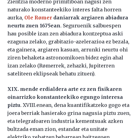
Zientzia moderno primitiboan nagusi zen
naturako konstanteekiko interes falta horren
aurka,
Ole Rømer
daniarrak argiaren abiadura
neurtu zuen 1675ean
. Seguruenik salbuespen
hau posible izan zen abiadura kontzeptua aski
ezaguna zelako, grabitazio-azelerazioa ez bezala,
eta gainera, argiaren kasuan, arrunki neurtu ohi
ziren behaketa astronomikoen bidez egin ahal
izan zelako (Rømerrek, zehazki, Jupiterren
sateliteen eklipseak behatu zituen).
XIX. mende erdialdera arte ez zen fisikaren
oinarrizko konstanteekiko egungo interesa
piztu
. XVIII.enean, dena kuantifikatzeko gogo eta
joera berriak hasierako grina nagusia piztu zuen,
eta telegrafoaren industria kementsuak azken
bultzada eman zion, estandar eta unitate
elektriko zehatzen beharrean baitzegoen.