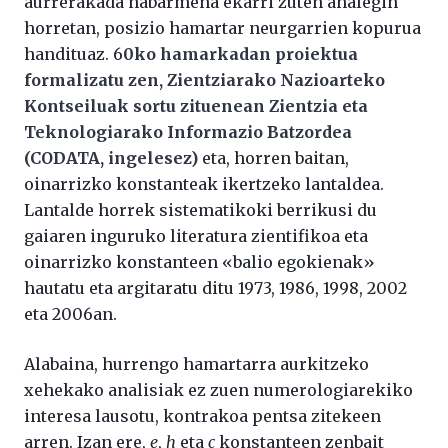
aurrerakada nabarmena ekarri zuten ahalegin
horretan, posizio hamartar neurgarrien kopurua
handituaz. 6
0ko hamarkadan proiektua
formalizatu zen, Zientziarako Nazioarteko
Kontseiluak sortu zituenean Zientzia eta
Teknologiarako Informazio Batzordea
(CODATA, ingelesez)
eta, horren baitan,
oinarrizko konstanteak ikertzeko lantaldea.
Lantalde horrek sistematikoki berrikusi du
gaiaren inguruko literatura zientifikoa eta
oinarrizko konstanteen «balio egokienak»
hautatu eta argitaratu ditu 1973, 1986, 1998, 2002
eta 2006an.
Alabaina, hurrengo hamartarra aurkitzeko
xehekako analisiak ez zuen numerologiarekiko
interesa lausotu, kontrakoa pentsa zitekeen
arren. Izan ere,
e
,
h
eta
c
konstanteen zenbait