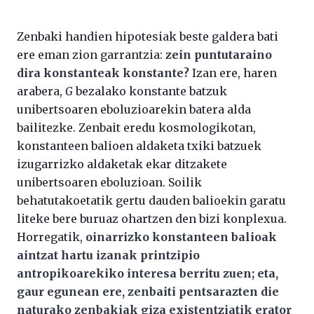
Zenbaki handien hipotesiak beste galdera bati
ere eman zion garrantzia:
zein puntutaraino
dira konstanteak konstante?
Izan ere, haren
arabera,
G
bezalako konstante batzuk
unibertsoaren eboluzioarekin batera alda
bailitezke. Zenbait eredu kosmologikotan,
konstanteen balioen aldaketa txiki batzuek
izugarrizko aldaketak ekar ditzakete
unibertsoaren eboluzioan. Soilik
behatutakoetatik gertu dauden balioekin garatu
liteke bere buruaz ohartzen den bizi konplexua.
Horregatik,
oinarrizko konstanteen balioak
aintzat hartu izanak printzipio
antropikoarekiko interesa berritu zuen; eta,
gaur egunean ere, zenbaiti pentsarazten die
naturako zenbakiak giza existentziatik erator