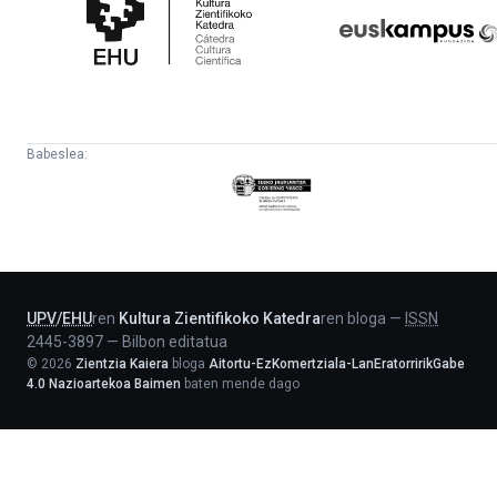
Zientifikoko
Fundazioa
Katedra
Babeslea:
Eusko
Jaurlaritza
-
Lehendakaritza
UPV
/
EHU
ren
Kultura Zientifikoko Katedra
ren bloga
—
ISSN
2445-3897
—
Bilbon editatua
©
2026
Zientzia Kaiera
bloga
Aitortu-EzKomertziala-LanEratorririkGabe
4.0 Nazioartekoa Baimen
baten mende dago