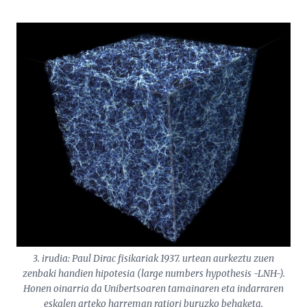
3. irudia: Paul Dirac fisikariak 1937. urtean aurkeztu zuen
zenbaki handien hipotesia (large numbers hypothesis -LNH-).
Honen oinarria da Unibertsoaren tamainaren eta indarraren
eskalen arteko harreman ratiori buruzko behaketa.