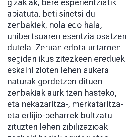
gizakiak, bere esperientziatik
abiatuta, beti sinetsi du
zenbakiek, nola edo hala,
unibertsoaren esentzia osatzen
dutela. Zeruan edota urtaroen
segidan ikus zitezkeen ereduek
eskaini zioten lehen aukera
naturak gordetzen dituen
zenbakiak aurkitzen hasteko,
eta nekazaritza-, merkataritza-
eta erlijio-beharrek bultzatu
zituzten lehen zibilizazioak