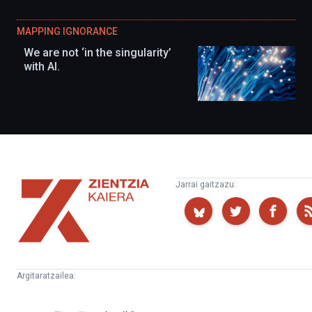
MAPPING IGNORANCE
We are not ‘in the singularity’
with AI.
Zientzia
Jarrai gaitzazu:
Kaiera
Argitaratzailea:
Kultura
Euskampus