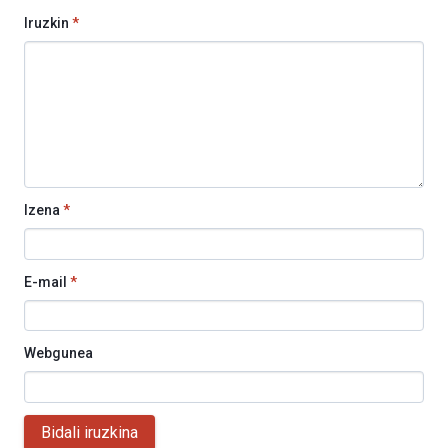
Iruzkin
*
Izena
*
E-mail
*
Webgunea
Bidali iruzkina