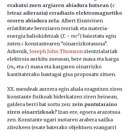
erakutsi zuen argiaren abiadura hutsean (
c
letraz adierazia) erradiazio elektromagnetiko
ororen abiadura zela
. Albert Einsteinen
erlatibitate bereziaren teoriak eta materia-
2
energia baliokidetzak (
E = mc
) baieztatu egin
zuten
c
konstantearen “oinarrizkotasuna”.
Azkenik,
Joseph John Thomson
zientzialariak
elektroia aurkitu zuenean, bere masa eta karga
(
m
eta
e
) masa eta kargaren oinarrizko
e
kantitaterako hautagai gisa proposatu zituen.
XX. mendeak aurrera egin ahala ezagutzen ziren
konstante fisikoak biderkatzen ziren heinean,
galdera berri bat sortu zen:
zein puntutaraino
ziren oinarrizkoak?
Izan ere, egoera arazotsua
zen. Konstante ugari motaren arabera sailka
zitezkeen (esate baterako objektuen ezaugarri