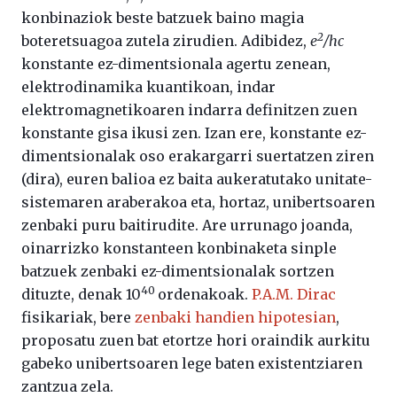
konbinaziok beste batzuek baino magia
2
boteretsuagoa zutela zirudien. Adibidez,
e
/hc
konstante ez-dimentsionala agertu zenean,
elektrodinamika kuantikoan, indar
elektromagnetikoaren indarra definitzen zuen
konstante gisa ikusi zen. Izan ere, konstante ez-
dimentsionalak oso erakargarri suertatzen ziren
(dira), euren balioa ez baita aukeratutako unitate-
sistemaren araberakoa eta, hortaz, unibertsoaren
zenbaki puru baitirudite. Are urrunago joanda,
oinarrizko konstanteen konbinaketa sinple
batzuek zenbaki ez-dimentsionalak sortzen
40
dituzte, denak 10
ordenakoak.
P.A.M. Dirac
fisikariak, bere
zenbaki handien hipotesian
,
proposatu zuen bat etortze hori oraindik aurkitu
gabeko unibertsoaren lege baten existentziaren
zantzua zela.