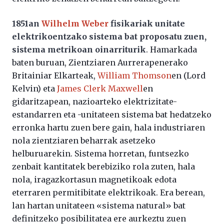
1851an
Wilhelm Weber
fisikariak unitate
elektrikoentzako sistema bat proposatu zuen,
sistema metrikoan oinarriturik
. Hamarkada
baten buruan, Zientziaren Aurrerapenerako
Britainiar Elkarteak,
William Thomson
en (Lord
Kelvin) eta
James Clerk Maxwell
en
gidaritzapean, nazioarteko elektrizitate-
estandarren eta -unitateen sistema bat hedatzeko
erronka hartu zuen bere gain, hala industriaren
nola zientziaren beharrak asetzeko
helburuarekin. Sistema horretan, funtsezko
zenbait kantitatek berebiziko rola zuten, hala
nola, iragazkortasun magnetikoak edota
eterraren permitibitate elektrikoak. Era berean,
lan hartan unitateen «sistema natural» bat
definitzeko posibilitatea ere aurkeztu zuen