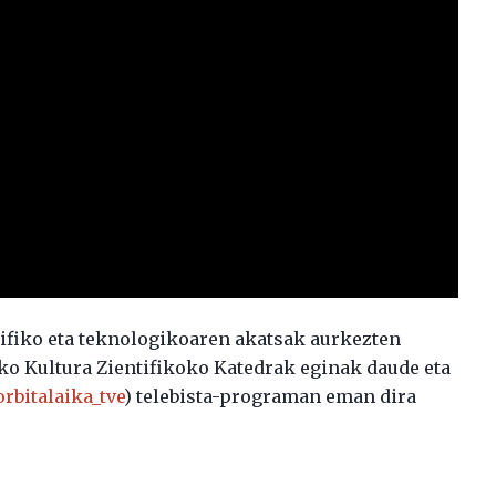
tifiko eta teknologikoaren akatsak aurkezten
ko Kultura Zientifikoko Katedrak eginak daude eta
rbitalaika_tve
) telebista-programan eman dira