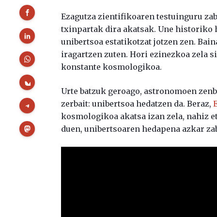
Ezagutza zientifikoaren testuinguru zab
txinpartak dira akatsak. Une historiko h
unibertsoa estatikotzat jotzen zen. Ba
iragartzen zuten. Hori ezinezkoa zela si
konstante kosmologikoa.
Urte batzuk geroago, astronomoen zenba
zerbait: unibertsoa hedatzen da. Beraz,
kosmologikoa akatsa izan zela, nahiz eta
duen, unibertsoaren hedapena azkar zab