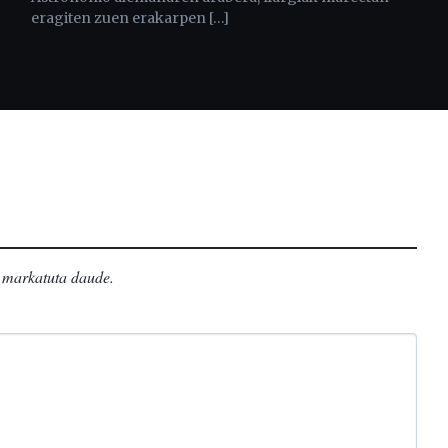
eragiten zuen erakarpen […]
markatuta daude
.