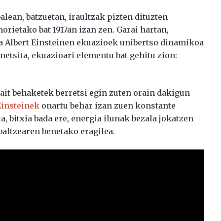
alean, batzuetan, iraultzak pizten dituzten
orietako bat 1917an izan zen. Garai hartan,
ina Albert Einsteinen ekuazioek unibertso dinamikoa
netsita, ekuazioari elementu bat gehitu zion:
it behaketek berretsi egin zuten orain dakigun
Einsteinek
onartu behar izan zuen konstante
, bitxia bada ere, energia ilunak bezala jokatzen
altzearen benetako eragilea.