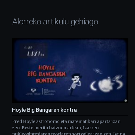
Alorreko artikulu gehiago
Hoyle Big Bangaren kontra
Fred Hoyle astronomo eta matematikari aparta izan
zen. Beste meritu batzuen artean, Izarren
nukleosintesiaren teoriaren sortzailea izan zen. Baina