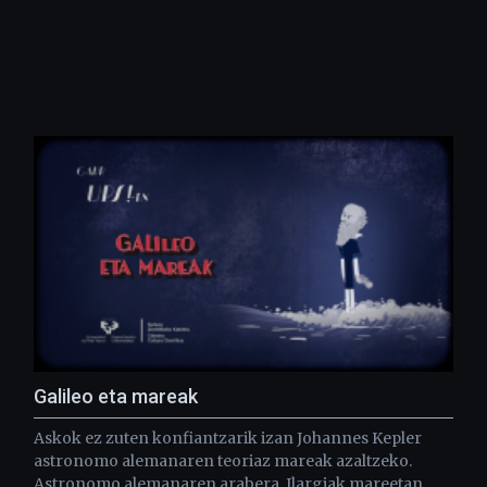
Galileo eta mareak
Askok ez zuten konfiantzarik izan Johannes Kepler
astronomo alemanaren teoriaz mareak azaltzeko.
Astronomo alemanaren arabera, Ilargiak mareetan