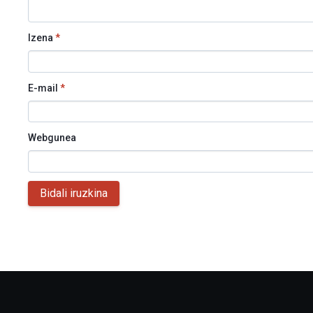
Izena
*
E-mail
*
Webgunea
Bidali iruzkina