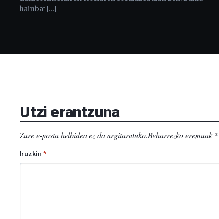
hainbat […]
Utzi erantzuna
Zure e-posta helbidea ez da argitaratuko.
Beharrezko eremuak
*
Iruzkin
*