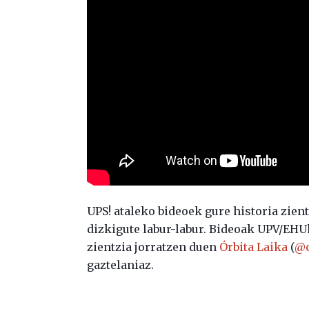
UPS! ataleko bideoek gure historia zien
dizkigute labur-labur. Bideoak UPV/EHU
zientzia jorratzen duen
Órbita Laika
(
@o
gaztelaniaz.