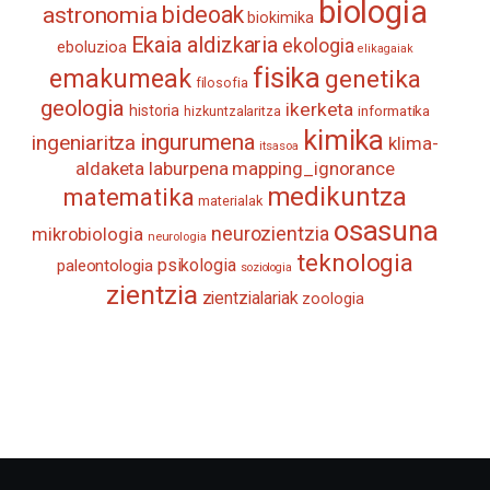
biologia
astronomia
bideoak
biokimika
Ekaia aldizkaria
ekologia
eboluzioa
elikagaiak
fisika
emakumeak
genetika
filosofia
geologia
ikerketa
historia
informatika
hizkuntzalaritza
kimika
ingurumena
ingeniaritza
klima-
itsasoa
aldaketa
laburpena
mapping_ignorance
medikuntza
matematika
materialak
osasuna
neurozientzia
mikrobiologia
neurologia
teknologia
psikologia
paleontologia
soziologia
zientzia
zientzialariak
zoologia