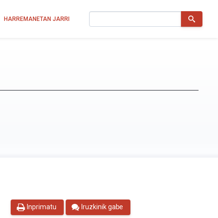
Bilatu
HARREMANETAN JARRI
Inprimatu
Iruzkinik gabe