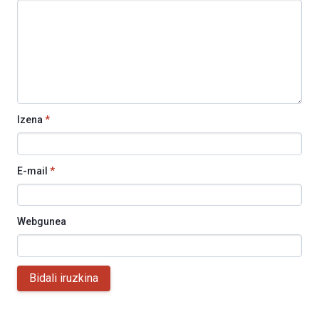
Izena
*
E-mail
*
Webgunea
Bidali iruzkina