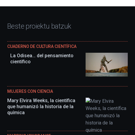
Beste proiektu batzuk
CUADERNO DE CULTURA CIENTÍFICA
La Odisea… del pensamiento
científico
MUJERES CON CIENCIA
Mary Elvira Weeks, la científica
que humanizó la historia de la
química