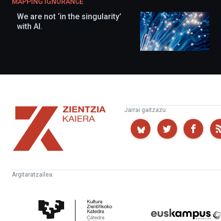
MAPPING IGNORANCE
We are not ‘in the singularity’
with AI.
Zientzia
Jarrai gaitzazu:
Kaiera
Argitaratzailea:
Kultura
Euskampus
Zientifikoko
Fundazioa
Katedra