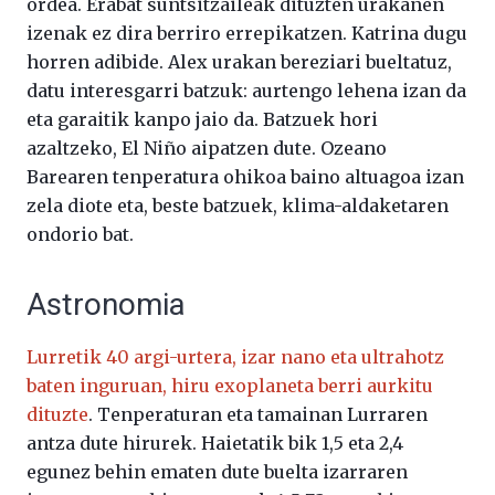
ordea. Erabat suntsitzaileak dituzten urakanen
izenak ez dira berriro errepikatzen. Katrina dugu
horren adibide. Alex urakan bereziari bueltatuz,
datu interesgarri batzuk: aurtengo lehena izan da
eta garaitik kanpo jaio da. Batzuek hori
azaltzeko, El Niño aipatzen dute. Ozeano
Barearen tenperatura ohikoa baino altuagoa izan
zela diote eta, beste batzuek, klima-aldaketaren
ondorio bat.
Astronomia
Lurretik 40 argi-urtera, izar nano eta ultrahotz
baten inguruan, hiru exoplaneta berri aurkitu
dituzte
. Tenperaturan eta tamainan Lurraren
antza dute hirurek. Haietatik bik 1,5 eta 2,4
egunez behin ematen dute buelta izarraren