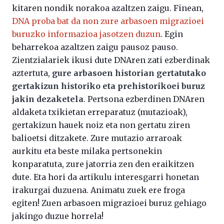
kitaren nondik norakoa azaltzen zaigu. Finean,
DNA proba bat da non zure arbasoen migrazioei
buruzko informazioa jasotzen duzun
. Egin
beharrekoa azaltzen zaigu pausoz pauso.
Zientzialariek ikusi dute DNAren zati ezberdinak
aztertuta,
gure arbasoen historian gertatutako
gertakizun historiko eta prehistorikoei buruz
jakin dezaketela
. Pertsona ezberdinen DNAren
aldaketa txikietan erreparatuz (mutazioak),
gertakizun hauek noiz eta non gertatu ziren
balioetsi ditzakete. Zure mutazio arraroak
aurkitu eta beste milaka pertsonekin
konparatuta, zure jatorria zen den eraikitzen
dute. Eta hori da artikulu interesgarri honetan
irakurgai duzuena. Animatu zuek ere froga
egiten! Zuen arbasoen migrazioei buruz gehiago
jakingo duzue horrela!