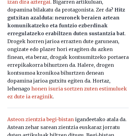
izan dira aztergai
. Bigarren artikuluan,
dopamina bilakatu da protagonista. Zer da?
Hitz
gutxitan azalduta: neuronek beraien artean
komunikatzeko eta funtzio ezberdinak
erregulatzeko erabiltzen duten sustantzia bat
.
Drogek horren jarioa errazten dute garunean,
ongizate edo plazer hori eragiten du azken
finean, eta beraz, drogak kontsumitzeko portaera
errepikakorra bihurtzen da. Halere, drogen
kontsumoa kronikoa bihurtzen denean
dopamina jarioa gutxitu egiten da. Hortaz,
lehenago
honen isuria sortzen zuten estimuluek
ez dute ia eraginik
.
Asteon zientzia begi-bistan
igandeetako atala da.
Astean zehar sarean zientzia euskaraz jorratu
duten artikuluak biltzen ditugu. Begi-bistan