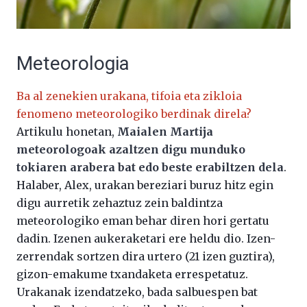
Meteorologia
Ba al zenekien urakana, tifoia eta zikloia
fenomeno meteorologiko berdinak direla?
Artikulu honetan,
Maialen Martija
meteorologoak azaltzen digu munduko
tokiaren arabera bat edo beste erabiltzen dela
.
Halaber, Alex, urakan bereziari buruz hitz egin
digu aurretik zehaztuz zein baldintza
meteorologiko eman behar diren hori gertatu
dadin. Izenen aukeraketari ere heldu dio. Izen-
zerrendak sortzen dira urtero (21 izen guztira),
gizon-emakume txandaketa errespetatuz.
Urakanak izendatzeko, bada salbuespen bat