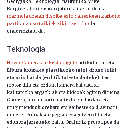
Georgiako Teknologia Institutuko Mike
Berginek horitzearen jatorria ikertu du eta
marmola uretan disolba ezin daitezkeen karbono
partikula oso txikiek zikintzen dute
la
ondorioztatu du.
Teknologia
Hover Camera aurkeztu digute
artikulu honetan.
Liburu itxurako plastikozko mini-drone txiki
eta arin bat da (erditik tolestu daiteke)
. Lau
motor ditu eta erdian kamera bat dauka,
kalitatezko argazkiak eta bideoak egiten dituena.
Gainera, airean sortu daitezkeen dardara eta
mugimenduak orekatu eta saihesteko diseinatu
dituzte. Dronak aurpegiak ezagutzen ditu eta
edonora jarraituko zaitu. Oraindik prototipoa da