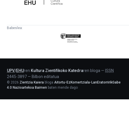
Babeslea:
Eusko
Jaurlaritza
-
Lehendakaritza
UPV
/
EHU
ren
Kultura Zientifikoko Katedra
ren bloga
—
ISSN
2445-3897
—
Bilbon editatua
©
2026
Zientzia Kaiera
bloga
Aitortu-EzKomertziala-LanEratorririkGabe
4.0 Nazioartekoa Baimen
baten mende dago