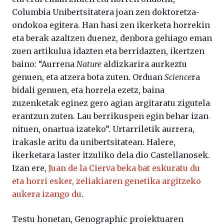
Columbia Unibertsitatera joan zen doktoretza-
ondokoa egitera. Han hasi zen ikerketa horrekin
eta berak azaltzen duenez, denbora gehiago eman
zuen artikulua idazten eta berridazten, ikertzen
baino: “Aurrena
Nature
aldizkarira aurkeztu
genuen, eta atzera bota zuten. Orduan
Science
ra
bidali genuen, eta horrela ezetz, baina
zuzenketak eginez gero agian argitaratu zigutela
erantzun zuten. Lau berrikuspen egin behar izan
nituen, onartua izateko”. Urtarriletik aurrera,
irakasle aritu da unibertsitatean. Halere,
ikerketara laster itzuliko dela dio Castellanosek.
Izan ere,
Juan de la Cierva beka bat eskuratu du
eta horri esker, zeliakiaren genetika argitzeko
aukera izango du
.
Testu honetan, Genographic proiektuaren