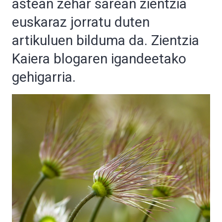
astean zehar sarean zientzia
euskaraz jorratu duten
artikuluen bilduma da. Zientzia
Kaiera blogaren igandeetako
gehigarria.