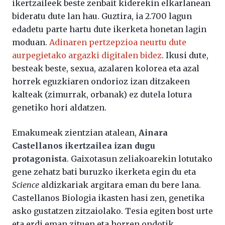
ikertzaileek beste zenbait kiderekin elkarlanean
bideratu dute lan hau. Guztira, ia 2.700 lagun
edadetu parte hartu dute ikerketa honetan lagin
moduan.
Adinaren pertzepzioa neurtu dute
aurpegietako argazki digitalen bidez
. Ikusi dute,
besteak beste, sexua, azalaren kolorea eta azal
horrek eguzkiaren ondorioz izan ditzakeen
kalteak (zimurrak, orbanak) ez dutela lotura
genetiko hori aldatzen.
Emakumeak zientzian atalean,
Ainara
Castellanos ikertzailea izan dugu
protagonista
. Gaixotasun zeliakoarekin lotutako
gene zehatz bati buruzko ikerketa egin du eta
Science
aldizkariak argitara eman du bere lana.
Castellanos Biologia ikasten hasi zen, genetika
asko gustatzen zitzaiolako. Tesia egiten bost urte
eta erdi eman zituen eta horren ondotik,