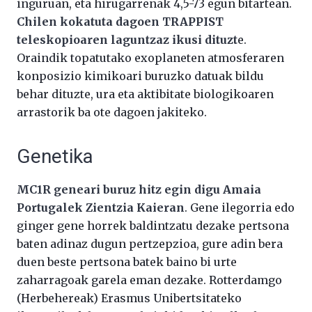
inguruan, eta hirugarrenak 4,5-73 egun bitartean.
Chilen kokatuta dagoen TRAPPIST
teleskopioaren laguntzaz ikusi dituzt
e.
Oraindik topatutako exoplaneten atmosferaren
konposizio kimikoari buruzko datuak bildu
behar dituzte, ura eta aktibitate biologikoaren
arrastorik ba ote dagoen jakiteko.
Genetika
MC1R geneari buruz hitz egin digu Amaia
Portugalek Zientzia Kaieran
. Gene ilegorria edo
ginger gene horrek baldintzatu dezake pertsona
baten adinaz dugun pertzepzioa, gure adin bera
duen beste pertsona batek baino bi urte
zaharragoak garela eman dezake. Rotterdamgo
(Herbehereak) Erasmus Unibertsitateko