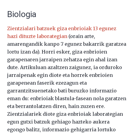
Biologia
Zientzialari batzuek giza enbrioiak 13 egunez
hazi dituzte laborategian
(orain arte,
amarengandik kanpo 7 egunez bakarrik garatzea
lortu izan da). Horri esker, giza enbrioien
garapenaren jarraipen zehatza egin ahal izan
dute. Artikuluan azaltzen zaigunez, ia orduroko
jarraipenak egin diote eta horrek enbrioien
garapenean faserik ezezagun eta
garrantzitsuenetako bati buruzko informazio
eman du: enbrioiak blastula-fasean nola garatzen
eta berrantolatzen diren, hain zuzen ere.
Zientzialariek diote giza enbrioiak laborategian
egun gutxi batzuk gehiago hazteko aukera
egongo balitz, informazio gehigarria lortuko