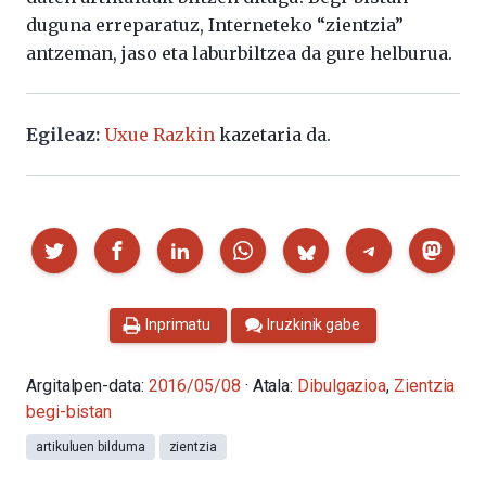
duguna erreparatuz, Interneteko “zientzia”
antzeman, jaso eta laburbiltzea da gure helburua.
Egileaz:
Uxue Razkin
kazetaria da.
Partekatu
Inprimatu
Iruzkinik gabe
Argitalpen-data:
2016/05/08
· Atala:
Dibulgazioa
,
Zientzia
begi-bistan
artikuluen bilduma
zientzia