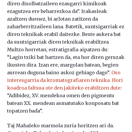
diren disolbatzaileen ezaugarri kimikoak
ezagutzea ere beharrezkoa da”. Irakasleak
azaltzen duenez, bi arlotan zatitzen da
zaharberritzaileen lana. Batetik, suntsigarriak ez
diren teknikak erabil daitezke. Beste aukera bat
da suntsigarriak diren teknikak erabiltzea
Multzo horretan, estratigrafia aipatzen du:
“Lagin txiki bat hartzen da, eta hor diren geruzak
ikusten dira. Izan ere, margolan batean, begien
aurrean duguna baino askoz gehiago dago”.
Oso
interesgarria da kromatografiaren teknika. Hori
koadroa faltsua ote den jakiteko erabiltzen dute
:
“Adibidez, XV. mendekoa omen den pigmentu
batean XX. mendean asmatutako konposatu bat
topatzen bada”.
Taj Mahaleko marmola zuria horitzen ari da.