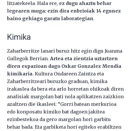
litzatekeela. Hala ere,
ez dugu ahaztu behar
legearen muga: ezin dira enbrioiak 14 egunez
baino gehiago garatu laborategian
.
Kimika
Zaharberritze lanari buruz hitz egin digu Juanma
Gallegok Berrian.
Artea eta zientzia uztartzen
diren espazioan dago Oskar Gonzalez Mendia
kimikaria
. Kultura Ondareen Zaintza eta
Zaharberritzeari buruzko graduan, kimika
irakaslea da bera eta arlo horretan ohikoak diren
analisiak margolan bati nola aplikatzen zaizkion
azaltzen die ikasleei: “Gorri batean merkurioa
edo konposatu kimiko bat dagoen jakitea
ezinbestekoa da gero margolan hori garbitu
behar bada. Eta garbiketa hori egiteko erabiltzen