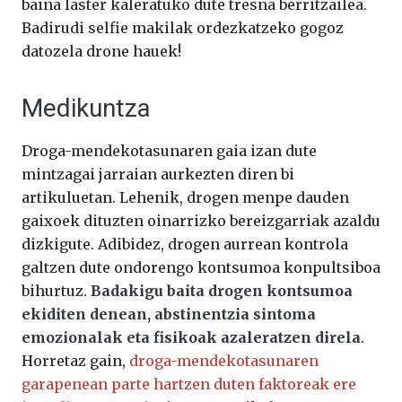
baina laster kaleratuko dute tresna berritzailea.
Badirudi selfie makilak ordezkatzeko gogoz
datozela drone hauek!
Medikuntza
Droga-mendekotasunaren gaia izan dute
mintzagai jarraian aurkezten diren bi
artikuluetan. Lehenik, drogen menpe dauden
gaixoek dituzten oinarrizko bereizgarriak azaldu
dizkigute. Adibidez, drogen aurrean kontrola
galtzen dute ondorengo kontsumoa konpultsiboa
bihurtuz.
Badakigu baita drogen kontsumoa
ekiditen denean, abstinentzia sintoma
emozionalak eta fisikoak azaleratzen direla
.
Horretaz gain,
droga-mendekotasunaren
garapenean parte hartzen duten faktoreak ere