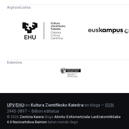
Argitaratzailea:
Kultura
Euskampus
Zientifikoko
Fundazioa
Katedra
Babeslea:
Eusko
Jaurlaritza
-
Lehendakaritza
UPV
/
EHU
ren
Kultura Zientifikoko Katedra
ren bloga
—
ISSN
2445-3897
—
Bilbon editatua
©
2026
Zientzia Kaiera
bloga
Aitortu-EzKomertziala-LanEratorririkGabe
4.0 Nazioartekoa Baimen
baten mende dago