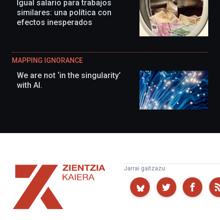
Igual salario para trabajos
similares: una política con
efectos inesperados
MAPPING IGNORANCE
We are not ‘in the singularity’
with AI.
Zientzia
Jarrai gaitzazu:
Kaiera