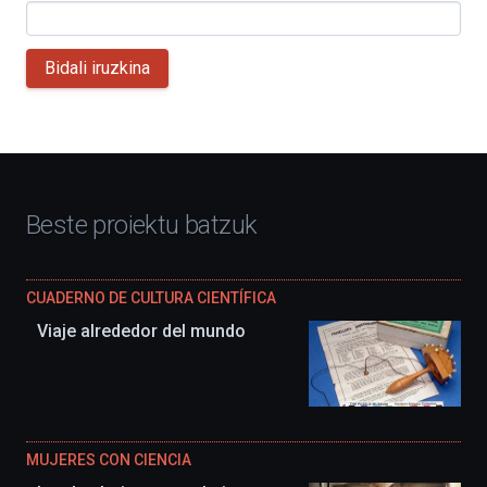
Bidali iruzkina
Beste proiektu batzuk
CUADERNO DE CULTURA CIENTÍFICA
Viaje alrededor del mundo
MUJERES CON CIENCIA