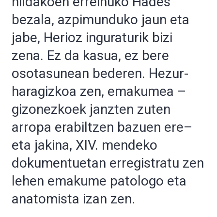
hildakoen erreinuko Hades
bezala, azpimunduko jaun eta
jabe, Herioz inguraturik bizi
zena. Ez da kasua, ez bere
osotasunean bederen. Hezur-
haragizkoa zen, emakumea –
gizonezkoek janzten zuten
arropa erabiltzen bazuen ere–
eta jakina, XIV. mendeko
dokumentuetan erregistratu zen
lehen emakume patologo eta
anatomista izan zen.