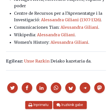
poder
Centre de Recursos per a l’Aprenentatge i la
Investigació:
Alessandra Giliani (1307-1326)
.
Comunicaciones Tian:
Alessandra Giliani
.
Wikipedia:
Alessandra Giliani
.
Women’s History:
Alessandra Giliani
.
Egileaz:
Uxue Razkin
Deiako kazetaria da.
Partekatu
Inprimatu
Iruzkinik gabe