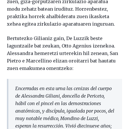
zuen, giza-gorputzaren zirkulazio aparatua
modu zehatz batean irudituz. Horrenbestez,
praktika horrek ahalbideratu zuen ikasketa
xehea egitea zirkulazio aparatuaren inguruan.
Bertutezko Gilianiz gain, De Luzzik beste
laguntzaile bat zeukan, Otto Agenius izenekoa.
Alessandra hemeretzi urterekin hil zenean, San
Pietro e Marcellino elizan oroitarri bat hautatu
zuen emakumea omentzeko:
Encerradas en esta urna las cenizas del cuerpo
de Alessandra Giliani, doncella de Periceto,
hábil con el pincel en las demostraciones
anatómicas, y discípula, igualada por pocos, del
muy notable médico, Mondino de Luzzi,
esperan la resurrección. Vivió diecinueve años;