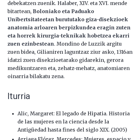
debekatzen zuenik. Halaber, XIV. eta XVI. mende
bitartean,
Boloniako eta Paduako
Unibertsitateetan burututako giza-disekzioek
anatomia arloaren berpizkundea eragin zuten
eta horrek kirurgia-teknikak hobetzea ekarri
zuen ezinbestean
. Mondino de Luzzik argitu
zuen bidea, Gilianiren laguntzaz ziur asko, 1316an
idatzi zuen disekzioetarako gidarekin, gerora
medikuntzaren eta, zehatz-mehatz, anatomiaren
oinarria bilakatu zena.
Iturria
Alic, Margaret: El legado de Hipatia. Historia
de las mujeres en la ciencia desde la
Antigüedad hasta fines del siglo XIX. (2005)
Arriaga Flórez, Mercedes: Mujeres, espacio y