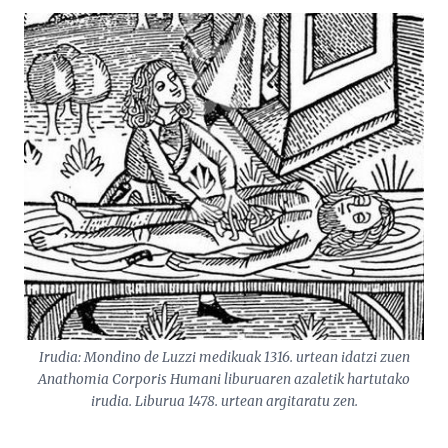
Irudia: Mondino de Luzzi medikuak 1316. urtean idatzi zuen
Anathomia Corporis Humani liburuaren azaletik hartutako
irudia. Liburua 1478. urtean argitaratu zen.