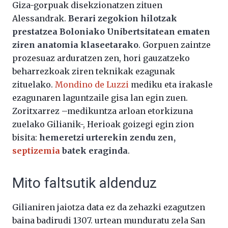
Giza-gorpuak disekzionatzen zituen
Alessandrak.
Berari zegokion hilotzak
prestatzea Boloniako Unibertsitatean ematen
ziren anatomia klaseetarako
. Gorpuen zaintze
prozesuaz arduratzen zen, hori gauzatzeko
beharrezkoak ziren teknikak ezagunak
zituelako.
Mondino de Luzzi
mediku eta irakasle
ezagunaren laguntzaile gisa lan egin zuen.
Zoritxarrez –medikuntza arloan etorkizuna
zuelako Gilianik-, Herioak goizegi egin zion
bisita:
hemeretzi urterekin zendu zen,
septizemia
batek eraginda
.
Mito faltsutik aldenduz
Gilianiren jaiotza data ez da zehazki ezagutzen
baina badirudi 1307. urtean munduratu zela San