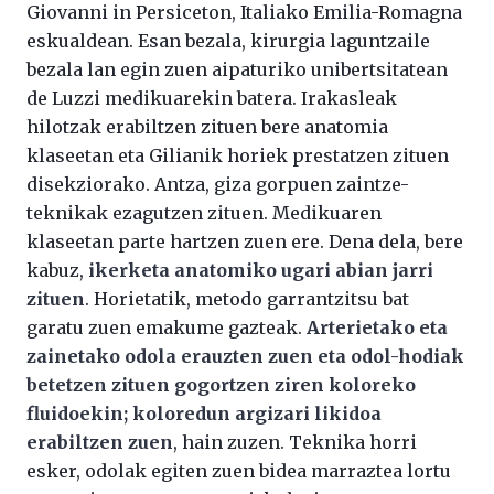
Giovanni in Persiceton, Italiako Emilia-Romagna
eskualdean. Esan bezala, kirurgia laguntzaile
bezala lan egin zuen aipaturiko unibertsitatean
de Luzzi medikuarekin batera. Irakasleak
hilotzak erabiltzen zituen bere anatomia
klaseetan eta Gilianik horiek prestatzen zituen
disekziorako. Antza, giza gorpuen zaintze-
teknikak ezagutzen zituen. Medikuaren
klaseetan parte hartzen zuen ere. Dena dela, bere
kabuz,
ikerketa anatomiko ugari abian jarri
zituen
. Horietatik, metodo garrantzitsu bat
garatu zuen emakume gazteak.
Arterietako eta
zainetako odola erauzten zuen eta odol-hodiak
betetzen zituen gogortzen ziren koloreko
fluidoekin; koloredun argizari likidoa
erabiltzen zuen
, hain zuzen. Teknika horri
esker, odolak egiten zuen bidea marraztea lortu