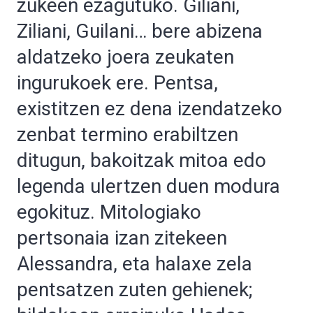
zukeen ezagutuko. Giliani,
Ziliani, Guilani… bere abizena
aldatzeko joera zeukaten
ingurukoek ere. Pentsa,
existitzen ez dena izendatzeko
zenbat termino erabiltzen
ditugun, bakoitzak mitoa edo
legenda ulertzen duen modura
egokituz. Mitologiako
pertsonaia izan zitekeen
Alessandra, eta halaxe zela
pentsatzen zuten gehienek;