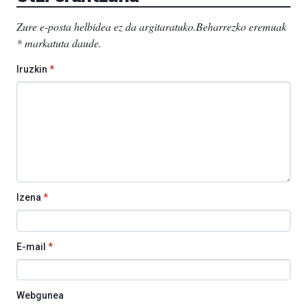
Zure e-posta helbidea ez da argitaratuko.
Beharrezko eremuak
*
markatuta daude
.
Iruzkin
*
Izena
*
E-mail
*
Webgunea