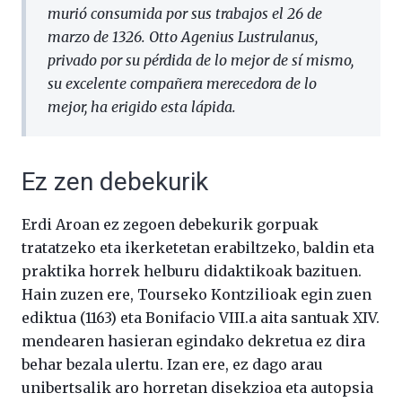
murió consumida por sus trabajos el 26 de
marzo de 1326. Otto Agenius Lustrulanus,
privado por su pérdida de lo mejor de sí mismo,
su excelente compañera merecedora de lo
mejor, ha erigido esta lápida.
Ez zen debekurik
Erdi Aroan ez zegoen debekurik gorpuak
tratatzeko eta ikerketetan erabiltzeko, baldin eta
praktika horrek helburu didaktikoak bazituen.
Hain zuzen ere, Tourseko Kontzilioak egin zuen
ediktua (1163) eta Bonifacio VIII.a aita santuak XIV.
mendearen hasieran egindako dekretua ez dira
behar bezala ulertu. Izan ere, ez dago arau
unibertsalik aro horretan disekzioa eta autopsia