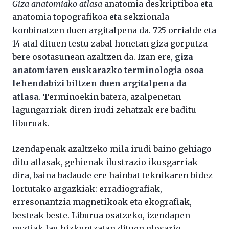
Giza anatomiako atlasa
anatomia deskriptiboa eta
anatomia topografikoa eta sekzionala
konbinatzen duen argitalpena da. 725 orrialde eta
14 atal dituen testu zabal honetan giza gorputza
bere osotasunean azaltzen da. Izan ere,
giza
anatomiaren euskarazko terminologia osoa
lehendabizi biltzen duen argitalpena da
atlasa
. Terminoekin batera, azalpenetan
lagungarriak diren irudi zehatzak ere baditu
liburuak.
Izendapenak azaltzeko mila irudi baino gehiago
ditu atlasak, gehienak ilustrazio ikusgarriak
dira, baina badaude ere hainbat teknikaren bidez
lortutako argazkiak: erradiografiak,
erresonantzia magnetikoak eta ekografiak,
besteak beste. Liburua osatzeko, izendapen
guztiak lau hizkuntzatan dituen glosario