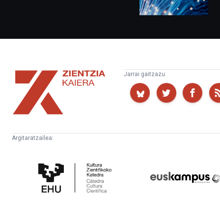
Zientzia
Jarrai gaitzazu:
Kaiera
Argitaratzailea:
Kultura
Euskampus
Zientifikoko
Fundazioa
Katedra