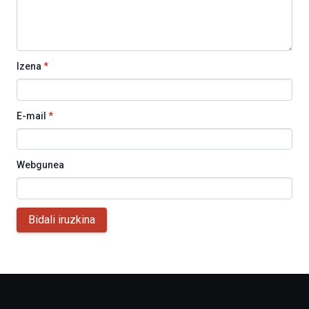
Izena
*
E-mail
*
Webgunea
Bidali iruzkina