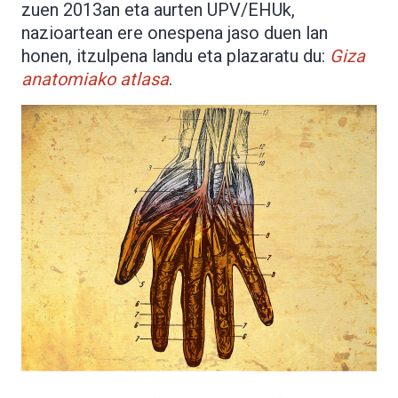
zuen 2013an eta aurten UPV/EHUk,
nazioartean ere onespena jaso duen lan
honen, itzulpena landu eta plazaratu du:
Giza
anatomiako atlasa
.