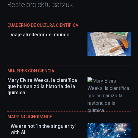
Beste proiektu batzuk
CUADERNO DE CULTURA CIENTÍFICA
Viaje alrededor del mundo
MUJERES CON CIENCIA
Mary Elvira Weeks, la científica
que humanizó la historia de la
química
MAPPING IGNORANCE
We are not ‘in the singularity’
with AI.