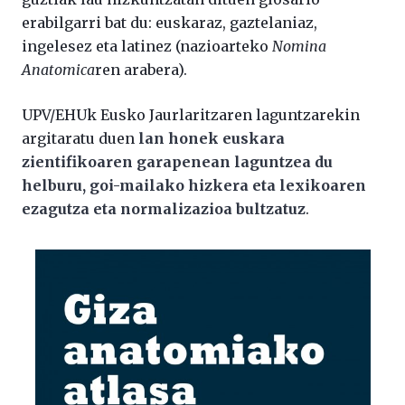
erabilgarri bat du: euskaraz, gaztelaniaz,
ingelesez eta latinez (nazioarteko
Nomina
Anatomica
ren arabera).
UPV/EHUk Eusko Jaurlaritzaren laguntzarekin
argitaratu duen
lan honek euskara
zientifikoaren garapenean laguntzea du
helburu, goi-mailako hizkera eta lexikoaren
ezagutza eta normalizazioa bultzatuz
.