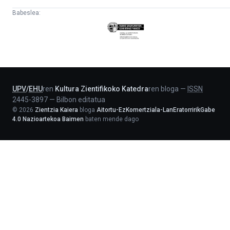
Babeslea:
Eusko
Jaurlaritza
-
Lehendakaritza
UPV
/
EHU
ren
Kultura Zientifikoko Katedra
ren bloga
—
ISSN
2445-3897
—
Bilbon editatua
©
2026
Zientzia Kaiera
bloga
Aitortu-EzKomertziala-LanEratorririkGabe
4.0 Nazioartekoa Baimen
baten mende dago