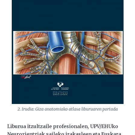
2. Irudia: Giza anatomiako atlasa liburuaren portada
Liburua itzultzaile profesionalen, UPV/EHUko
Neurozientziak saileko irakasleen eta Euskara