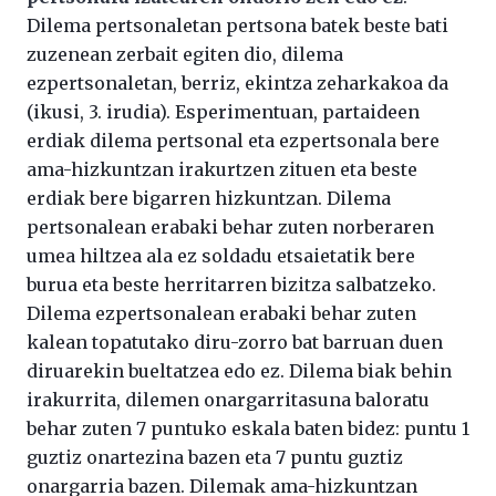
Dilema pertsonaletan pertsona batek beste bati
zuzenean zerbait egiten dio, dilema
ezpertsonaletan, berriz, ekintza zeharkakoa da
(ikusi, 3. irudia). Esperimentuan, partaideen
erdiak dilema pertsonal eta ezpertsonala bere
ama-hizkuntzan irakurtzen zituen eta beste
erdiak bere bigarren hizkuntzan. Dilema
pertsonalean erabaki behar zuten norberaren
umea hiltzea ala ez soldadu etsaietatik bere
burua eta beste herritarren bizitza salbatzeko.
Dilema ezpertsonalean erabaki behar zuten
kalean topatutako diru-zorro bat barruan duen
diruarekin bueltatzea edo ez. Dilema biak behin
irakurrita, dilemen onargarritasuna baloratu
behar zuten 7 puntuko eskala baten bidez: puntu 1
guztiz onartezina bazen eta 7 puntu guztiz
onargarria bazen. Dilemak ama-hizkuntzan