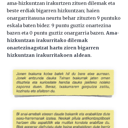
ama-hizkuntzan irakurtzen zituen dilemak eta
beste erdiak bigarren hizkuntzan; haien
onargarritasuna neurtu behar zituzten 9 puntuko
eskala baten bidez: 9 puntu guztiz onartezina
bazen eta 0 puntu guztiz onargarria bazen.
Ama-
hizkuntzan irakurritako dilemak
onartezinagotzat hartu ziren bigarren
hizkuntzan irakurritakoen aldean
.