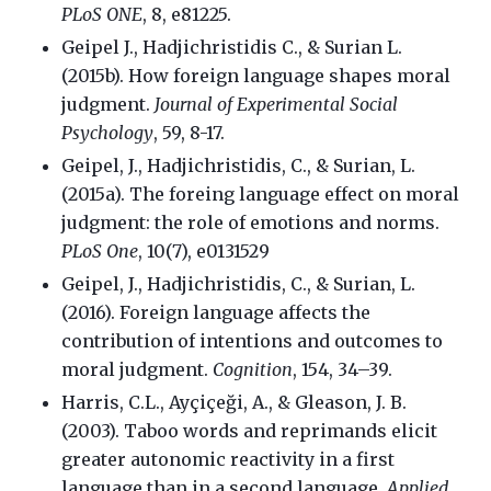
PLoS ONE
, 8, e81225.
Geipel J., Hadjichristidis C., & Surian L.
(2015b). How foreign language shapes moral
judgment.
Journal of Experimental Social
Psychology
, 59, 8-17.
Geipel, J., Hadjichristidis, C., & Surian, L.
(2015a). The foreing language effect on moral
judgment: the role of emotions and norms.
PLoS One
, 10(7), e0131529
Geipel, J., Hadjichristidis, C., & Surian, L.
(2016). Foreign language affects the
contribution of intentions and outcomes to
moral judgment.
Cognition
, 154, 34–39.
Harris, C.L., Ayçiçeği, A., & Gleason, J. B.
(2003). Taboo words and reprimands elicit
greater autonomic reactivity in a first
language than in a second language.
Applied