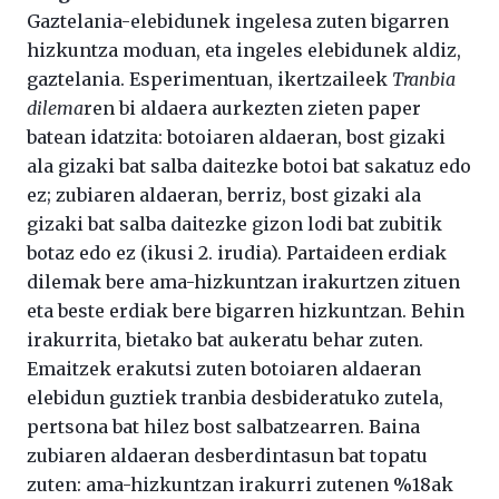
Gaztelania-elebidunek ingelesa zuten bigarren
hizkuntza moduan, eta ingeles elebidunek aldiz,
gaztelania. Esperimentuan, ikertzaileek
Tranbia
dilema
ren bi aldaera aurkezten zieten paper
batean idatzita: botoiaren aldaeran, bost gizaki
ala gizaki bat salba daitezke botoi bat sakatuz edo
ez; zubiaren aldaeran, berriz, bost gizaki ala
gizaki bat salba daitezke gizon lodi bat zubitik
botaz edo ez (ikusi 2. irudia). Partaideen erdiak
dilemak bere ama-hizkuntzan irakurtzen zituen
eta beste erdiak bere bigarren hizkuntzan. Behin
irakurrita, bietako bat aukeratu behar zuten.
Emaitzek erakutsi zuten botoiaren aldaeran
elebidun guztiek tranbia desbideratuko zutela,
pertsona bat hilez bost salbatzearren. Baina
zubiaren aldaeran desberdintasun bat topatu
zuten: ama-hizkuntzan irakurri zutenen %18ak