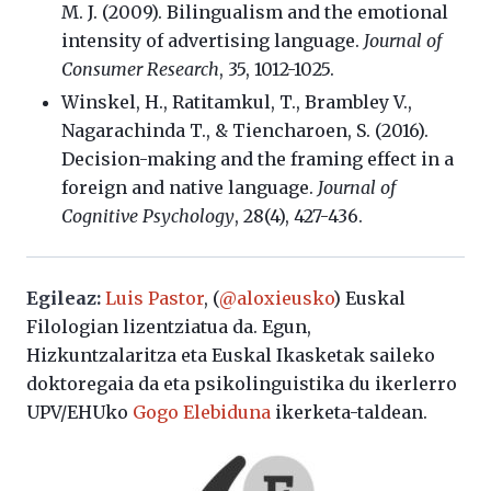
M. J. (2009). Bilingualism and the emotional
intensity of advertising language.
Journal of
Consumer Research
, 35, 1012-1025.
Winskel, H., Ratitamkul, T., Brambley V.,
Nagarachinda T., & Tiencharoen, S. (2016).
Decision-making and the framing effect in a
foreign and native language.
Journal of
Cognitive Psychology
, 28(4), 427-436.
Egileaz:
Luis Pastor
, (
@aloxieusko
) Euskal
Filologian lizentziatua da. Egun,
Hizkuntzalaritza eta Euskal Ikasketak saileko
doktoregaia da eta psikolinguistika du ikerlerro
UPV/EHUko
Gogo Elebiduna
ikerketa-taldean.