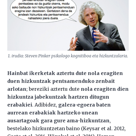
1. irudia: Steven Pinker psikologo kognitiboa eta hizkuntzalaria.
Hainbat ikerketak aztertu dute nola eragiten
duen hizkuntzak pentsamenduko zenbait
arlotan
; bereziki aztertu dute
nola eragiten dien
hizkuntza jabekuntzak hartzen ditugun
erabakiei
. Adibidez,
galera-egoera baten
aurrean erabakiak hartzeko unean
ausartagoak gara gure ama-hizkuntzan
,
bestelako hizkuntzetan baino (Keysar et al. 2012,