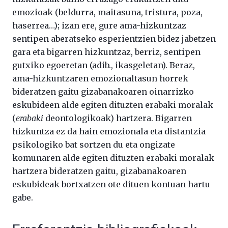
emozioak (beldurra, maitasuna, tristura, poza,
haserrea…); izan ere, gure ama-hizkuntzaz
sentipen aberatseko esperientzien bidez jabetzen
gara eta bigarren hizkuntzaz, berriz, sentipen
gutxiko egoeretan (adib., ikasgeletan). Beraz,
ama-hizkuntzaren emozionaltasun horrek
bideratzen gaitu gizabanakoaren oinarrizko
eskubideen alde egiten dituzten erabaki moralak
(
erabaki
deontologikoak) hartzera. Bigarren
hizkuntza ez da hain emozionala eta distantzia
psikologiko bat sortzen du eta ongizate
komunaren alde egiten dituzten erabaki moralak
hartzera bideratzen gaitu, gizabanakoaren
eskubideak bortxatzen ote dituen kontuan hartu
gabe.