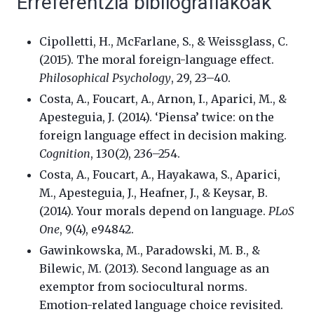
Erreferentzia bibliografiakoak
Cipolletti, H., McFarlane, S., & Weissglass, C.
(2015). The moral foreign-language effect.
Philosophical Psychology
, 29, 23–40.
Costa, A., Foucart, A., Arnon, I., Aparici, M., &
Apesteguia, J
.
(2014). ‘Piensa’ twice: on the
foreign language effect in decision making.
Cognition
, 130(2), 236–254.
Costa, A., Foucart, A., Hayakawa, S., Aparici,
M., Apesteguia, J., Heafner, J., & Keysar, B.
(2014). Your morals depend on language.
PLoS
One
, 9(4), e94842.
Gawinkowska, M., Paradowski, M. B., &
Bilewic, M. (2013). Second language as an
exemptor from sociocultural norms.
Emotion-related language choice revisited.