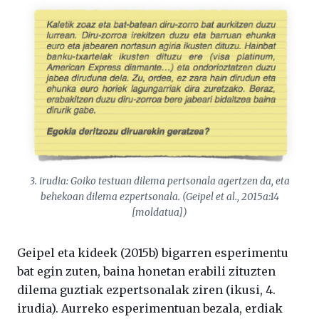
3. irudia: Goiko testuan dilema pertsonala agertzen da, eta
behekoan dilema ezpertsonala. (Geipel et al., 2015a:14
[moldatua])
Geipel eta kideek (2015b) bigarren esperimentu
bat egin zuten, baina honetan erabili zituzten
dilema guztiak ezpertsonalak ziren (ikusi, 4.
irudia). Aurreko esperimentuan bezala, erdiak