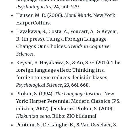
Psycholinguistcs
, 24, 561–579.
Hauser, M. D. (2006).
Moral Minds
. New York:
HarperCollins.
Hayakawa, S., Costa, A., Foucart, A., & Keysar,
B. (in press). Using a Foreign Language
Changes Our Choices.
Trends in Cognitive
Sciences
.
Keysar, B. Hayakawa, S., & An, S. G. (2012). The
foreign language effect: Thinking in a
foreign tongue reduces decisión biases.
Psychological Science
, 23, 661-668.
Pinker, S. (1994):
The Language Instinct
. New
York: Harper Perennial Modern Classics (P.S.
edizioa, 2007). [euskaraz: Pinker, S. (2010):
Hizkuntza-sena
. Bilbo: ZIO bilduma]
Puntoni, S., De Langhe, B., & Van Osselaer, S.