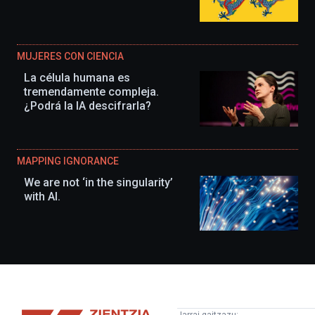
MUJERES CON CIENCIA
La célula humana es
tremendamente compleja.
¿Podrá la IA descifrarla?
MAPPING IGNORANCE
We are not ‘in the singularity’
with AI.
Zientzia