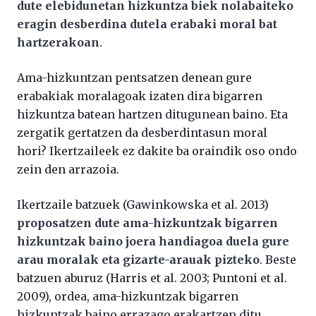
dute elebidunetan hizkuntza biek nolabaiteko
eragin desberdina dutela erabaki moral bat
hartzerakoan
.
Ama-hizkuntzan pentsatzen denean gure
erabakiak moralagoak izaten dira bigarren
hizkuntza batean hartzen ditugunean baino. Eta
zergatik gertatzen da desberdintasun moral
hori? Ikertzaileek ez dakite ba oraindik oso ondo
zein den arrazoia.
Ikertzaile batzuek (Gawinkowska et al. 2013)
proposatzen dute ama-hizkuntzak bigarren
hizkuntzak baino joera handiagoa duela gure
arau moralak eta gizarte-arauak pizteko
. Beste
batzuen aburuz (Harris et al. 2003; Puntoni et al.
2009), ordea, ama-hizkuntzak bigarren
hizkuntzak baino errazago erakartzen ditu