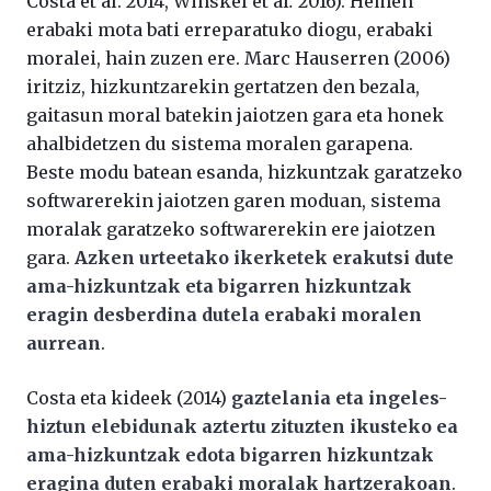
Costa et al. 2014, Winskel et al
.
2016). Hemen
erabaki mota bati erreparatuko diogu, erabaki
moralei, hain zuzen ere. Marc Hauserren (2006)
iritziz, hizkuntzarekin gertatzen den bezala,
gaitasun moral batekin jaiotzen gara eta honek
ahalbidetzen du sistema moralen garapena.
Beste modu batean esanda, hizkuntzak garatzeko
softwarerekin jaiotzen garen moduan, sistema
moralak garatzeko softwarerekin ere jaiotzen
gara.
Azken urteetako ikerketek erakutsi dute
ama-hizkuntzak eta bigarren hizkuntzak
eragin desberdina dutela erabaki moralen
aurrean
.
Costa eta kideek (2014)
gaztelania eta ingeles-
hiztun elebidunak aztertu zituzten ikusteko ea
ama-hizkuntzak edota bigarren hizkuntzak
eragina duten erabaki moralak hartzerakoan
.