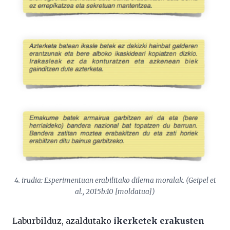
4. irudia: Esperimentuan erabilitako dilema moralak. (Geipel et
al., 2015b:10 [moldatua])
Laburbilduz, azaldutako
ikerketek erakusten