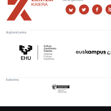
Jarrai gaitzazu:
Kaiera
Argitaratzailea:
Kultura
Euskampus
Zientifikoko
Fundazioa
Katedra
Babeslea:
Eusko
Jaurlaritza
-
Lehendakaritza