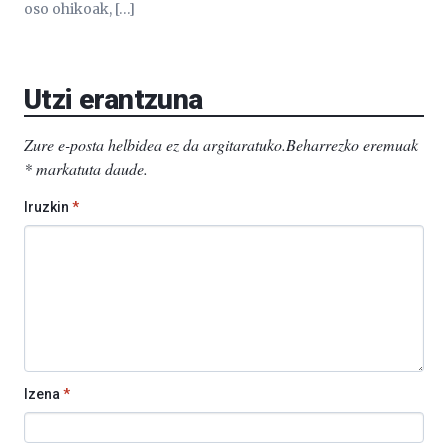
oso ohikoak, […]
Utzi erantzuna
Zure e-posta helbidea ez da argitaratuko.
Beharrezko eremuak
*
markatuta daude
.
Iruzkin
*
Izena
*