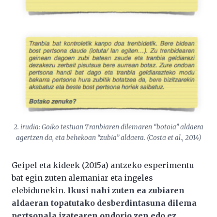
2. irudia: Goiko testuan Tranbiaren dilemaren “botoia” aldaera
agertzen da, eta behekoan “zubia” aldaera. (Costa et al., 2014)
Geipel eta kideek (2015a) antzeko esperimentu
bat egin zuten alemaniar eta ingeles-
elebidunekin.
Ikusi nahi zuten ea zubiaren
aldaeran topatutako desberdintasuna dilema
pertsonala izatearen ondorio zen edo ez
.