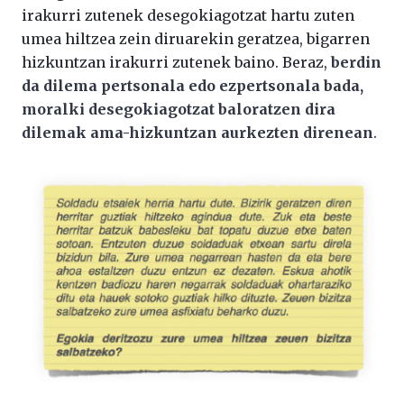
irakurri zutenek desegokiagotzat hartu zuten
umea hiltzea zein diruarekin geratzea, bigarren
hizkuntzan irakurri zutenek baino. Beraz,
berdin
da dilema pertsonala edo ezpertsonala bada,
moralki desegokiagotzat baloratzen dira
dilemak ama-hizkuntzan aurkezten direnean
.