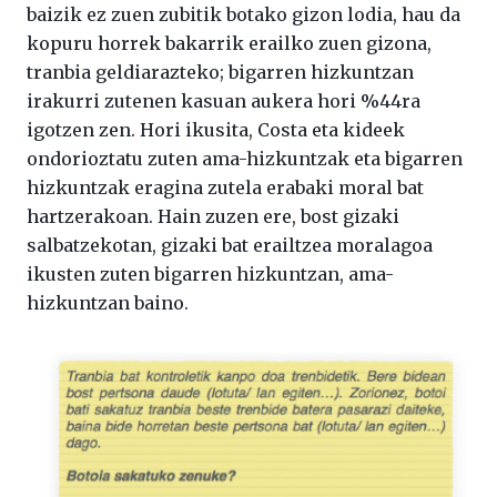
baizik ez zuen zubitik botako gizon lodia, hau da
kopuru horrek bakarrik erailko zuen gizona,
tranbia geldiarazteko; bigarren hizkuntzan
irakurri zutenen kasuan aukera hori %44ra
igotzen zen. Hori ikusita, Costa eta kideek
ondorioztatu zuten ama-hizkuntzak eta bigarren
hizkuntzak eragina zutela erabaki moral bat
hartzerakoan. Hain zuzen ere, bost gizaki
salbatzekotan, gizaki bat erailtzea moralagoa
ikusten zuten bigarren hizkuntzan, ama-
hizkuntzan baino.