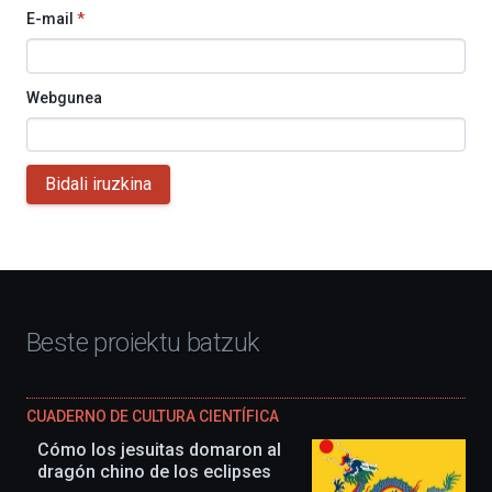
E-mail
*
Webgunea
Bidali iruzkina
Beste proiektu batzuk
CUADERNO DE CULTURA CIENTÍFICA
Cómo los jesuitas domaron al
dragón chino de los eclipses