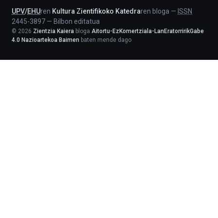
UPV
/
EHU
ren
Kultura Zientifikoko Katedra
ren bloga
—
ISSN
2445-3897
—
Bilbon editatua
©
2026
Zientzia Kaiera
bloga
Aitortu-EzKomertziala-LanEratorririkGabe
4.0 Nazioartekoa Baimen
baten mende dago