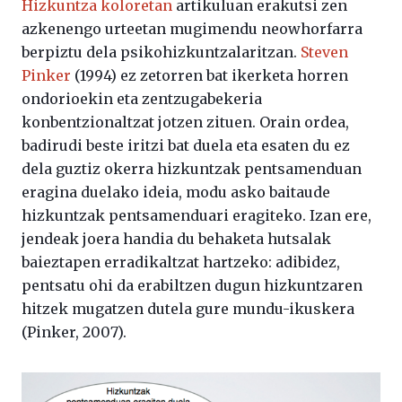
Hizkuntza koloretan
artikuluan erakutsi zen
azkenengo urteetan mugimendu neowhorfarra
berpiztu dela psikohizkuntzalaritzan.
Steven
Pinker
(1994) ez zetorren bat ikerketa horren
ondorioekin eta zentzugabekeria
konbentzionaltzat jotzen zituen. Orain ordea,
badirudi beste iritzi bat duela eta esaten du ez
dela guztiz okerra hizkuntzak pentsamenduan
eragina duelako ideia, modu asko baitaude
hizkuntzak pentsamenduari eragiteko. Izan ere,
jendeak joera handia du behaketa hutsalak
baieztapen erradikaltzat hartzeko: adibidez,
pentsatu ohi da erabiltzen dugun hizkuntzaren
hitzek mugatzen dutela gure mundu-ikuskera
(Pinker, 2007).