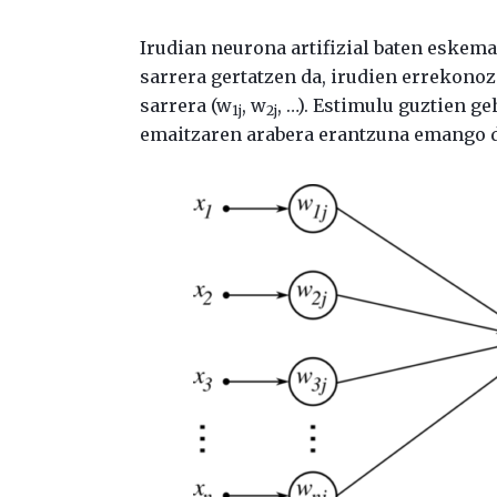
Irudian neurona artifizial baten eskem
sarrera gertatzen da, irudien errekono
sarrera (w
, w
, …). Estimulu guztien g
1j
2j
emaitzaren arabera erantzuna emango d