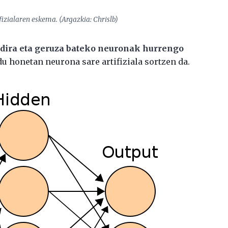
ifizialaren eskema. (Argazkia: Chrislb)
dira eta geruza bateko neuronak hurrengo
du honetan neurona sare artifiziala sortzen da.