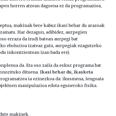
rapen horren atzean dagoena ez da programazioa,
eptua, makinak bere kabuz ikasi behar du arazoak
ramatu. Har dezagun, adibidez, aurpegien
so erraza da irudi batean aurpegi bat
ako eboluzioa izateaz gain, aurpegiak ezagutzeko
du inkontzientean izan bada ere).
onplexua da. Eta oso zaila da eskuz programa bat
konozituko dituena.
Ikasi behar du, ikasketa
i programatzea ia ezinezkoa da: ikusmena, lengoaia
objektuen manipulazioa edota eguneroko fisika.
 dute makinek.