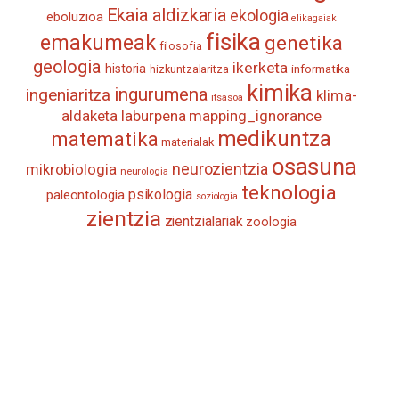
Ekaia aldizkaria
ekologia
eboluzioa
elikagaiak
fisika
emakumeak
genetika
filosofia
geologia
ikerketa
historia
informatika
hizkuntzalaritza
kimika
ingurumena
ingeniaritza
klima-
itsasoa
aldaketa
laburpena
mapping_ignorance
medikuntza
matematika
materialak
osasuna
neurozientzia
mikrobiologia
neurologia
teknologia
psikologia
paleontologia
soziologia
zientzia
zientzialariak
zoologia