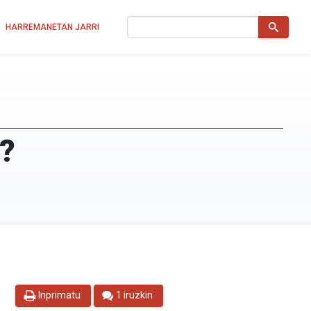
Bilatu
HARREMANETAN JARRI
a?
Inprimatu
1 iruzkin