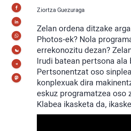
Ziortza Guezuraga
Zelan ordena ditzake arga
Photos-ek? Nola programa
errekonozitu dezan? Zelan
Irudi batean pertsona ala
Pertsonentzat oso sinplea
konplexuak dira makinentz
eskuz programatzea oso z
Klabea ikasketa da, ikask