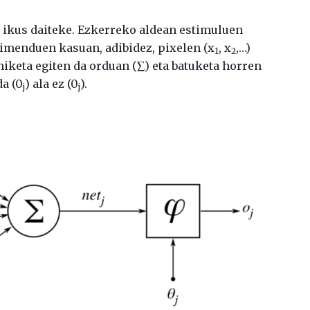
a ikus daiteke. Ezkerreko aldean estimuluen
zimenduen kasuan, adibidez, pixelen (x
, x
,…)
1
2
ehiketa egiten da orduan (∑) eta batuketa horren
a (0
) ala ez (0
).
j
j