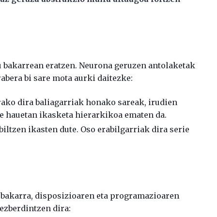
u bakarrean eratzen. Neurona geruzen antolaketak
rabera bi sare mota aurki daitezke:
ako dira baliagarriak honako sareak, irudien
e hauetan ikasketa hierarkikoa ematen da.
ltzen ikasten dute. Oso erabilgarriak dira serie
 bakarra, disposizioaren eta programazioaren
ezberdintzen dira: