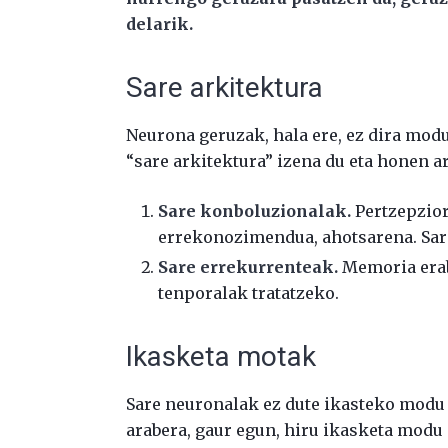
delarik.
Sare arkitektura
Neurona geruzak, hala ere, ez dira mod
“sare arkitektura” izena du eta honen a
Sare konboluzionalak.
Pertzepzior
errekonozimendua, ahotsarena. Sar
Sare errekurrenteak.
Memoria erabi
tenporalak tratatzeko.
Ikasketa motak
Sare neuronalak ez dute ikasteko modu
arabera, gaur egun, hiru ikasketa modu 