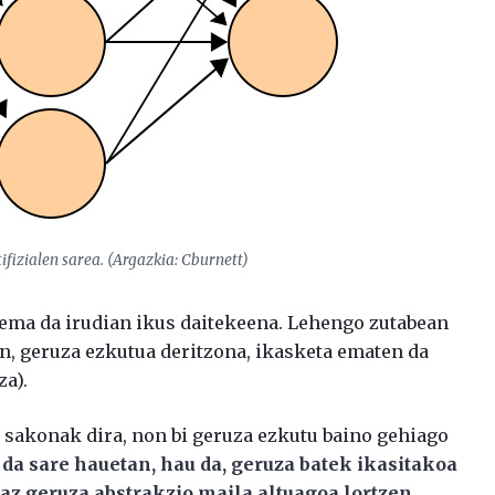
tifizialen sarea. (Argazkia: Cburnett)
skema da irudian ikus daitekeena. Lehengo zutabean
an, geruza ezkutua deritzona, ikasketa ematen da
za).
 sakonak dira, non bi geruza ezkutu baino gehiago
da sare hauetan, hau da, geruza batek ikasitakoa
az geruza abstrakzio maila altuagoa lortzen