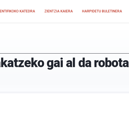
IENTIFIKOKO KATEDRA
ZIENTZIA KAIERA
HARPIDETU BULETINERA
katzeko gai al da robot