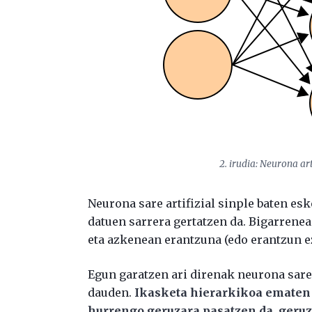
2. irudia: Neurona ar
Neurona sare artifizial sinple baten e
datuen sarrera gertatzen da. Bigarrene
eta azkenean erantzuna (edo erantzun e
Egun garatzen ari direnak neurona sare
dauden.
Ikasketa hierarkikoa ematen 
hurrengo geruzara pasatzen da, geruz