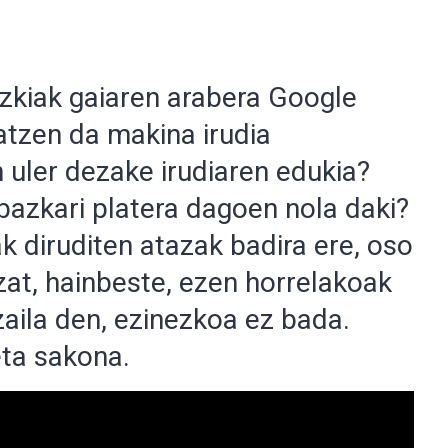
zkiak gaiaren arabera Google
tzen da makina irudia
 uler dezake irudiaren edukia?
 bazkari platera dagoen nola daki?
k diruditen atazak badira ere, oso
at, hainbeste, ezen horrelakoak
aila den, ezinezkoa ez bada.
eta sakona.