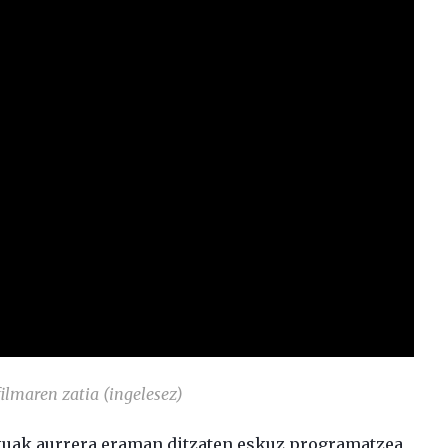
filmaren zatia (ingelesez)
xuak aurrera eraman ditzaten eskuz programatzea