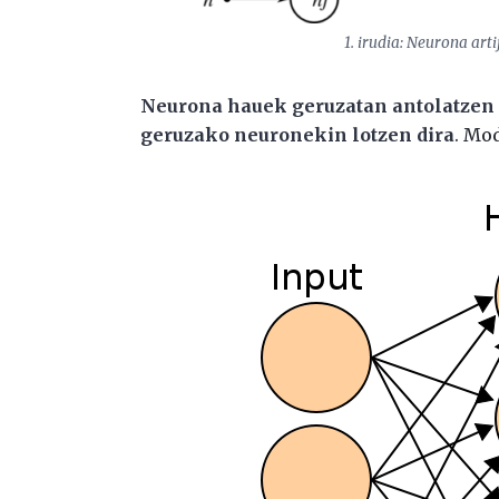
1. irudia: Neurona art
Neurona hauek geruzatan antolatzen 
geruzako neuronekin lotzen dira
. Mo