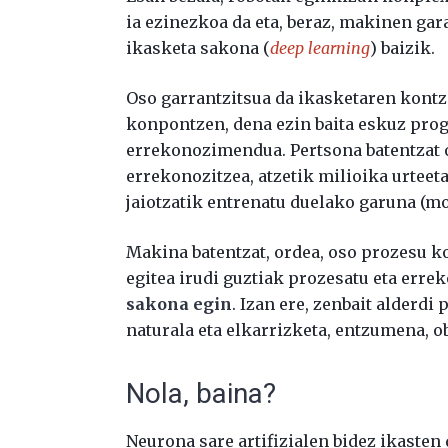
ia ezinezkoa da eta, beraz, makinen ga
ikasketa sakona (
deep learning
) baizik.
Oso garrantzitsua da ikasketaren kontz
konpontzen, dena ezin baita eskuz prog
errekonozimendua. Pertsona batentzat o
errekonozitzea, atzetik milioika urteet
jaiotzatik entrenatu duelako garuna (mo
Makina batentzat, ordea, oso prozesu k
egitea irudi guztiak prozesatu eta erre
sakona egin
. Izan ere, zenbait alderd
naturala eta elkarrizketa, entzumena, 
Nola, baina?
Neurona sare artifizialen bidez ikasten