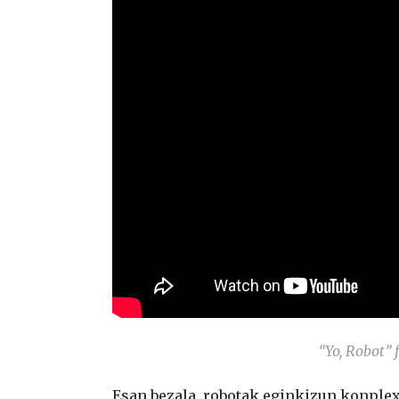
“Yo, Robot” 
Esan bezala, robotak eginkizun konple