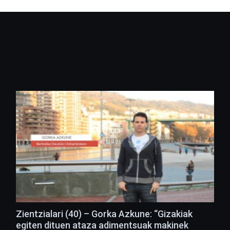
Zientzialari (40) – Gorka Azkune: “Gizakiak
egiten dituen ataza adimentsuak makinek