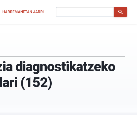
Bilatu
HARREMANETAN JARRI
zia diagnostikatzeko
lari (152)