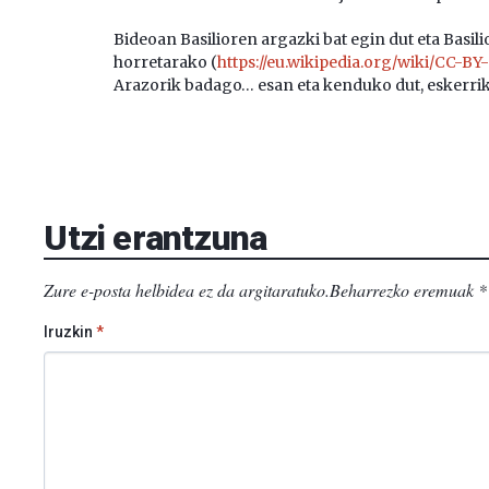
Bideoan Basilioren argazki bat egin dut eta Basili
horretarako (
https://eu.wikipedia.org/wiki/CC-BY-
Arazorik badago… esan eta kenduko dut, eskerrik
Utzi erantzuna
Zure e-posta helbidea ez da argitaratuko.
Beharrezko eremuak
*
Iruzkin
*