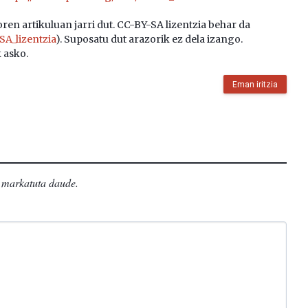
oren artikuluan jarri dut. CC-BY-SA lizentzia behar da
SA_lizentzia
). Suposatu dut arazorik ez dela izango.
 asko.
Eman iritzia
markatuta daude
.