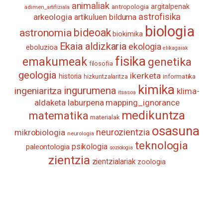
animaliak
antropologia
argitalpenak
adimen_artifiziala
astrofisika
arkeologia
artikuluen bilduma
biologia
astronomia
bideoak
biokimika
Ekaia aldizkaria
ekologia
eboluzioa
elikagaiak
fisika
emakumeak
genetika
filosofia
geologia
ikerketa
historia
informatika
hizkuntzalaritza
kimika
ingurumena
ingeniaritza
klima-
itsasoa
aldaketa
laburpena
mapping_ignorance
medikuntza
matematika
materialak
osasuna
neurozientzia
mikrobiologia
neurologia
teknologia
psikologia
paleontologia
soziologia
zientzia
zientzialariak
zoologia