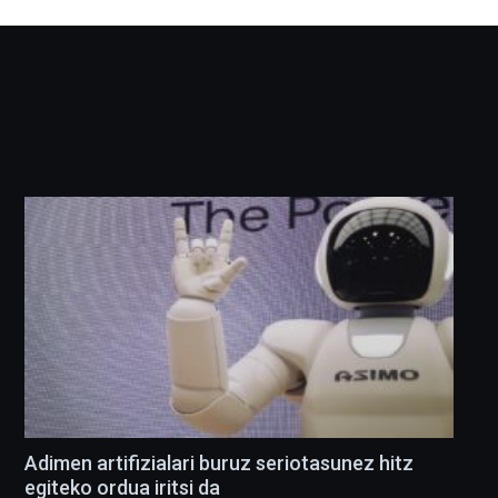
Adimen artifizialari buruz seriotasunez hitz
egiteko ordua iritsi da