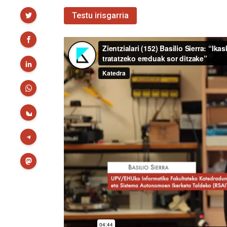
Partekatu
Testu irisgarria