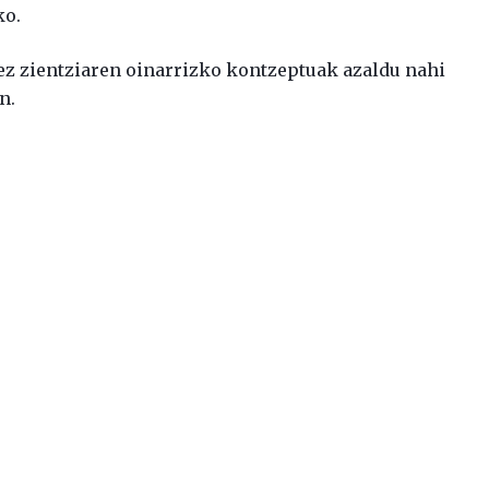
ko.
tez zientziaren oinarrizko kontzeptuak azaldu nahi
n.