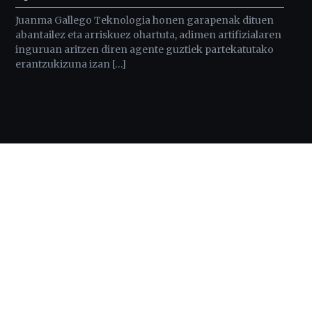
Juanma Gallego Teknologia honen garapenak dituen
abantailez eta arriskuez ohartuta, adimen artifizialaren
inguruan aritzen diren agente guztiek partekatutako
erantzukizuna izan […]