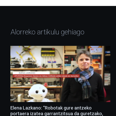
Alorreko artikulu gehiago
Elena Lazkano: “Robotak gure antzeko
portaera izatea garrantzitsua da guretzako,