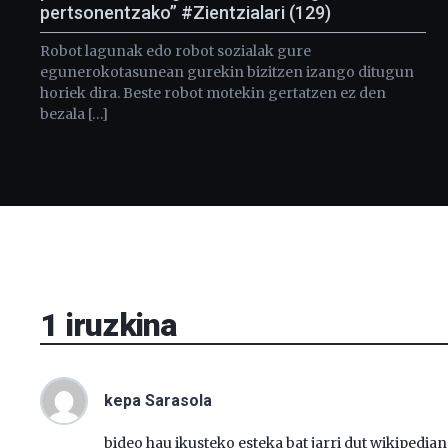
pertsonentzako” #Zientzialari (129)
Robot lagunak edo robot sozialak gure
egunerokotasunean gurekin bizitzen izango ditugun
horiek dira. Beste robot motekin gertatzen ez den
bezala […]
1
iruzkina
kepa Sarasola
bideo hau ikusteko esteka bat jarri dut wikipedia