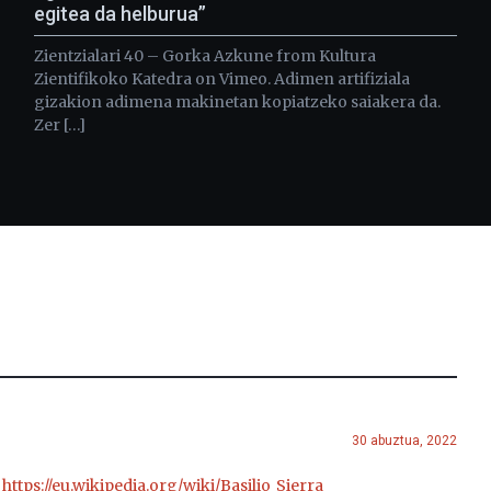
egitea da helburua”
Zientzialari 40 – Gorka Azkune from Kultura
Zientifikoko Katedra on Vimeo. Adimen artifiziala
gizakion adimena makinetan kopiatzeko saiakera da.
Zer […]
30 abuztua, 2022
n
https://eu.wikipedia.org/wiki/Basilio_Sierra