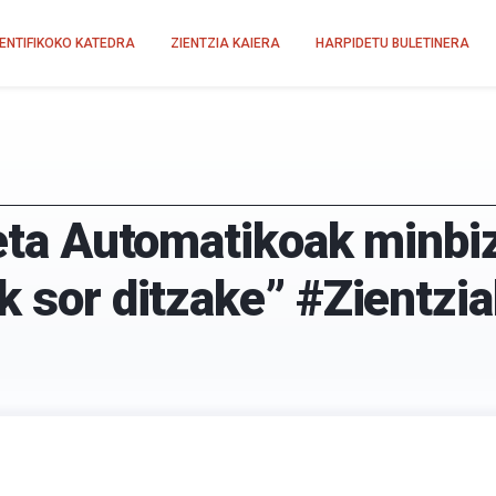
IENTIFIKOKO KATEDRA
ZIENTZIA KAIERA
HARPIDETU BULETINERA
keta Automatikoak minbi
k sor ditzake” #Zientzia