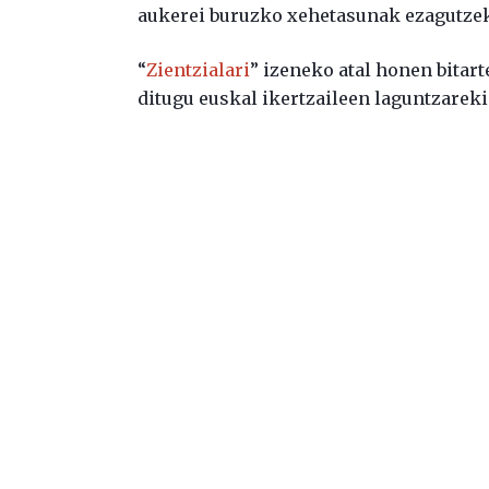
aukerei buruzko xehetasunak ezagutze
“
Zientzialari
” izeneko atal honen bitar
ditugu euskal ikertzaileen laguntzareki