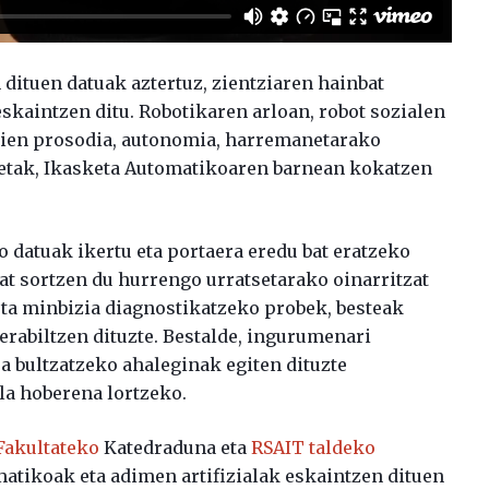
 dituen datuak aztertuz, zientziaren hainbat
skaintzen ditu. Robotikaren arloan, robot sozialen
haien prosodia, autonomia, harremanetarako
ketak, Ikasketa Automatikoaren barnean kokatzen
 datuak ikertu eta portaera eredu bat eratzeko
bat sortzen du hurrengo urratsetarako oinarritzat
ta minbizia diagnostikatzeko probek, besteak
erabiltzen dituzte. Bestalde, ingurumenari
 bultzatzeko ahaleginak egiten dituzte
la hoberena lortzeko.
Fakultateko
Katedraduna eta
RSAIT taldeko
matikoak eta adimen artifizialak eskaintzen dituen