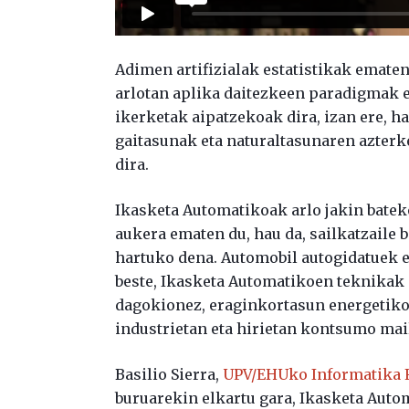
Adimen artifizialak estatistikak ematen
arlotan aplika daitezkeen paradigmak e
ikerketak aipatzekoak dira, izan ere, 
gaitasunak eta naturaltasunaren azter
dira.
Ikasketa Automatikoak arlo jakin bateko
aukera ematen du, hau da, sailkatzaile 
hartuko dena. Automobil autogidatuek e
beste, Ikasketa Automatikoen teknikak 
dagokionez, eraginkortasun energetikoa
industrietan eta hirietan kontsumo mai
Basilio Sierra,
UPV/EHUko Informatika 
buruarekin elkartu gara, Ikasketa Auto