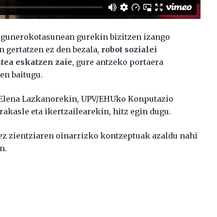
 egunerokotasunean gurekin bizitzen izango
n gertatzen ez den bezala,
robot sozialei
atea eskatzen zaie
, gure antzeko portaera
en baitugu.
, Elena Lazkanorekin, UPV/EHUko Konputazio
rakasle eta ikertzailearekin, hitz egin dugu.
tez zientziaren oinarrizko kontzeptuak azaldu nahi
n.