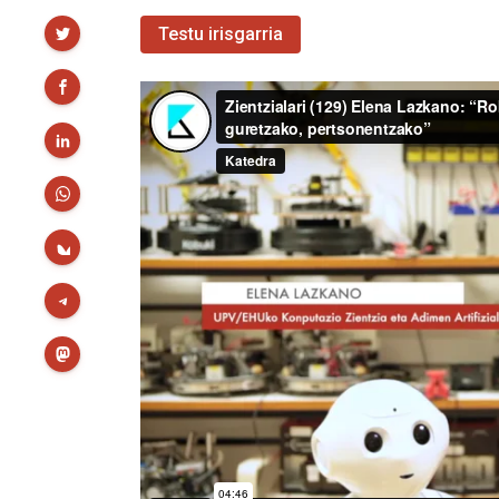
Partekatu
Testu irisgarria