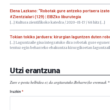
Elena Lazkano: “Robotak gure antzeko portaera izate
#Zientzialari (129) | EIBZko liburutegia
[…] Kultura zientifikoko katedra / 2020-01-17 / 68 hitz […]
Tokian tokiko jarduera: kirurgian laguntzen duten rob
[…] Laguntzaile gisa integratuko dira robotak gure eguner
tentuz egin beharreko ebakuntza kirurgikoetan laguntzaile
Utzi erantzuna
Zure e-posta helbidea ez da argitaratuko.
Beharrezko eremuak
*
Iruzkin
*