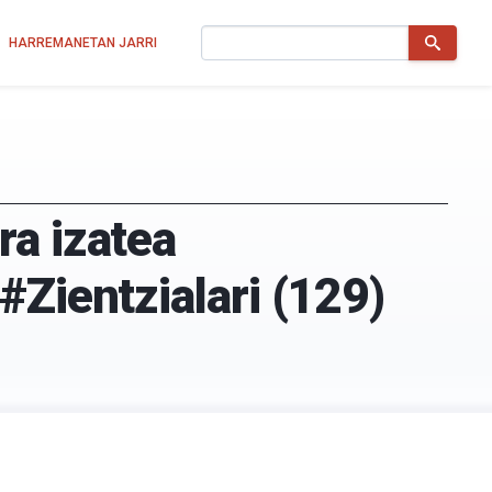
Bilatu
HARREMANETAN JARRI
ra izatea
#Zientzialari (129)