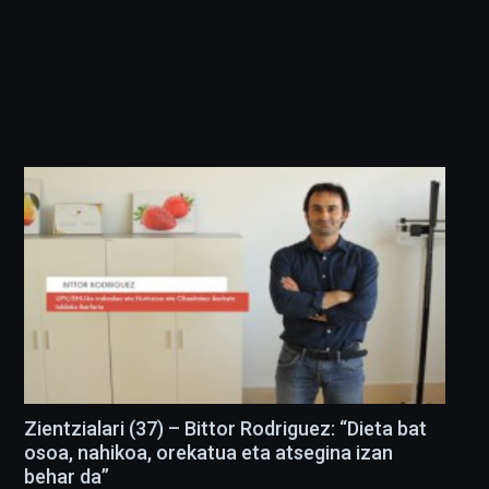
Zientzialari (37) – Bittor Rodriguez: “Dieta bat
osoa, nahikoa, orekatua eta atsegina izan
behar da”