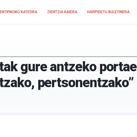
IENTIFIKOKO KATEDRA
ZIENTZIA KAIERA
HARPIDETU BULETINERA
tak gure antzeko portae
tzako, pertsonentzako” 