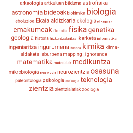
astrofisika
arkeologia
artikuluen bilduma
biologia
astronomia
bideoak
biokimika
Ekaia aldizkaria
ekologia
eboluzioa
elikagaiak
fisika
emakumeak
genetika
filosofia
geologia
ikerketa
historia
informatika
hizkuntzalaritza
kimika
ingurumena
ingeniaritza
klima-
itsasoa
aldaketa
laburpena
mapping_ignorance
medikuntza
matematika
materialak
osasuna
neurozientzia
mikrobiologia
neurologia
teknologia
psikologia
paleontologia
soziologia
zientzia
zientzialariak
zoologia