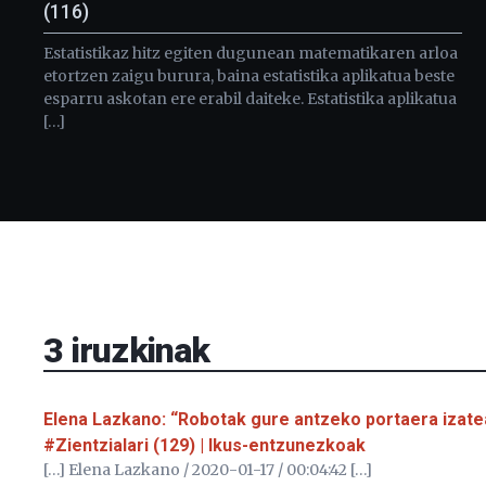
(116)
Estatistikaz hitz egiten dugunean matematikaren arloa
etortzen zaigu burura, baina estatistika aplikatua beste
esparru askotan ere erabil daiteke. Estatistika aplikatua
[…]
3
iruzkinak
Elena Lazkano: “Robotak gure antzeko portaera izate
#Zientzialari (129) | Ikus-entzunezkoak
[…] Elena Lazkano / 2020-01-17 / 00:04:42 […]