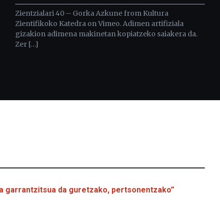
Zientzialari 40 – Gorka Azkune from Kultura
Zientifikoko Katedra on Vimeo. Adimen artifiziala
gizakion adimena makinetan kopiatzeko saiakera da.
Zer […]
a garrantzitsua da guretzako, pertsonentzako”