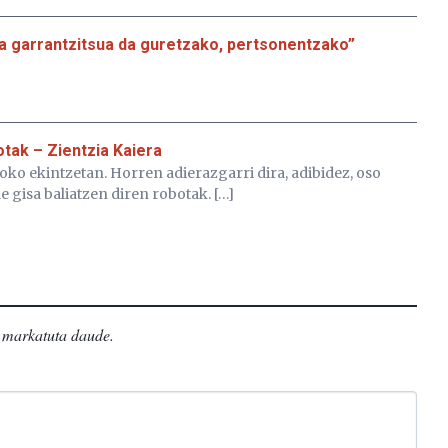
a garrantzitsua da guretzako, pertsonentzako”
otak – Zientzia Kaiera
oko ekintzetan. Horren adierazgarri dira, adibidez, oso
 gisa baliatzen diren robotak. […]
markatuta daude
.