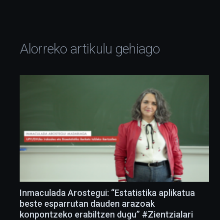
Alorreko artikulu gehiago
Inmaculada Arostegui: “Estatistika aplikatua
beste esparrutan dauden arazoak
konpontzeko erabiltzen dugu” #Zientzialari