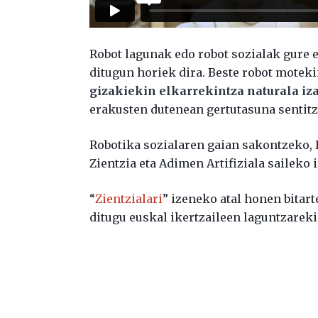
Robot lagunak edo robot sozialak gure
ditugun horiek dira. Beste robot moteki
gizakiekin elkarrekintza naturala iz
erakusten dutenean gertutasuna sentitz
Robotika sozialaren gaian sakontzeko
Zientzia eta Adimen Artifiziala saileko i
“
Zientzialari
” izeneko atal honen bitar
ditugu euskal ikertzaileen laguntzareki