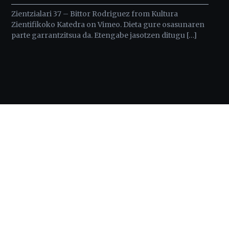
Zientzialari 37 – Bittor Rodriguez from Kultura
Zientifikoko Katedra on Vimeo. Dieta gure osasunaren
parte garrantzitsua da. Etengabe jasotzen ditugu […]