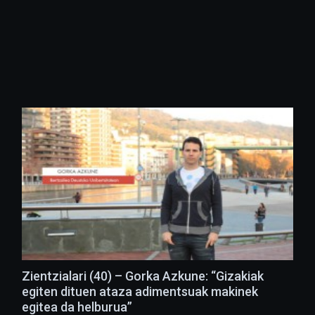
Zientzialari (40) – Gorka Azkune: “Gizakiak
egiten dituen ataza adimentsuak makinek
egitea da helburua”