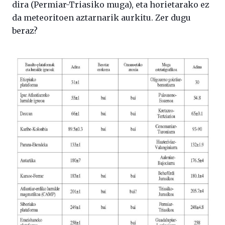
dira (Permiar-Triasiko muga), eta horietarako ez
da meteoritoen aztarnarik aurkitu. Zer dugu
beraz?