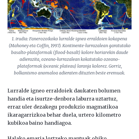
1. irudia: Fanerozoikoko lurralde igneo erraldoien kokapena
(Mahoney eta Coffin, 1997). Kontinente-lurrazalean garatutako
basalto-plataformak (flood-basalt) kolore horiarekin daude
adierazita, ozeano-lurrazalean kokatutako ozeano-
plataformak (oceanic plateau) laranja kolorez. Gorriz,
bolkanismo anomaloa adieraten dituzten beste eremuak.
Lurralde igneo erraldoiek daukaten bolumen
handia eta isurtze-denbora laburra uztartuz,
erraz uler dezakegu produkzio magmatikoa
ikaragarrizkoa behar duela, urtero kilometro
kubikoa baino handiagoa.
Halako emaria lortzeko mantuak ohiko