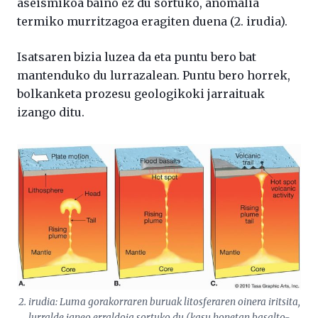
aseismikoa baino ez du sortuko, anomalia
termiko murritzagoa eragiten duena (2. irudia).
Isatsaren bizia luzea da eta puntu bero bat
mantenduko du lurrazalean. Puntu bero horrek,
bolkanketa prozesu geologikoki jarraituak
izango ditu.
2. irudia: Luma gorakorraren buruak litosferaren oinera iritsita,
lurralde igneo erraldoia sortuko du (kasu honetan basalto-