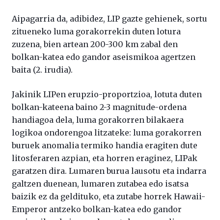
Aipagarria da, adibidez, LIP gazte gehienek, sortu
zitueneko luma gorakorrekin duten lotura
zuzena, bien artean 200-300 km zabal den
bolkan-katea edo gandor aseismikoa agertzen
baita (2. irudia).
Jakinik LIPen erupzio-proportzioa, lotuta duten
bolkan-kateena baino 2-3 magnitude-ordena
handiagoa dela, luma gorakorren bilakaera
logikoa ondorengoa litzateke: luma gorakorren
buruek anomalia termiko handia eragiten dute
litosferaren azpian, eta horren eraginez, LIPak
garatzen dira. Lumaren burua lausotu eta indarra
galtzen duenean, lumaren zutabea edo isatsa
baizik ez da geldituko, eta zutabe horrek Hawaii-
Emperor antzeko bolkan-katea edo gandor