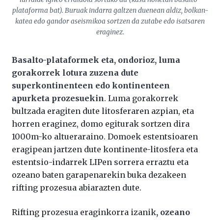
plataforma bat). Buruak indarra galtzen duenean aldiz, bolkan-
katea edo gandor aseismikoa sortzen da zutabe edo isatsaren
eraginez.
Basalto-plataformek eta, ondorioz, luma
gorakorrek lotura zuzena dute
superkontinenteen edo kontinenteen
apurketa prozesuekin
. Luma gorakorrek
bultzada eragiten dute litosferaren azpian, eta
horren eraginez, domo egiturak sortzen dira
1000m-ko altueraraino. Domoek estentsioaren
eragipean jartzen dute kontinente-litosfera eta
estentsio-indarrek LIPen sorrera erraztu eta
ozeano baten garapenarekin buka dezakeen
rifting prozesua abiarazten dute.
Rifting prozesua eraginkorra izanik
, ozeano