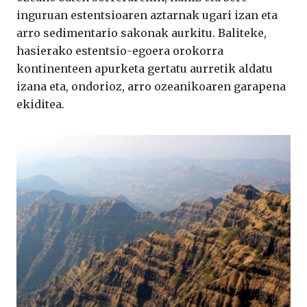
inguruan estentsioaren aztarnak ugari izan eta
arro sedimentario sakonak aurkitu. Baliteke,
hasierako estentsio-egoera orokorra
kontinenteen apurketa gertatu aurretik aldatu
izana eta, ondorioz, arro ozeanikoaren garapena
ekiditea.