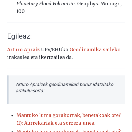
Planetary Flood Volcanism.
Geophys. Monogr.,
100.
Egileaz:
Arturo Apraiz
UPV/EHUko
Geodinamika saileko
irakaslea eta ikertzailea da.
Arturo Apraizek geodinamikari buruz idatzitako
artikulu-sorta:
Mantuko luma gorakorrak, benetakoak ote?
(I): Aurrekariak eta sorrera-unea
.
Mantuko luma gorakorrak, benetakoak ote?