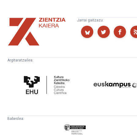
Zientzia
Jarrai gaitzazu:
Kaiera
Argitaratzailea:
Kultura
Euskampus
Zientifikoko
Fundazioa
Katedra
Babeslea:
Eusko
Jaurlaritza