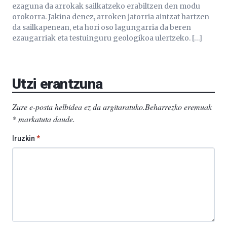
ezaguna da arrokak sailkatzeko erabiltzen den modu
orokorra. Jakina denez, arroken jatorria aintzat hartzen
da sailkapenean, eta hori oso lagungarria da beren
ezaugarriak eta testuinguru geologikoa ulertzeko. […]
Utzi erantzuna
Zure e-posta helbidea ez da argitaratuko.
Beharrezko eremuak
*
markatuta daude
.
Iruzkin
*