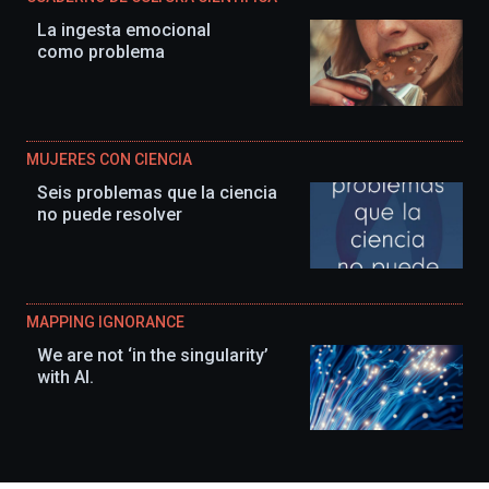
La ingesta emocional
como problema
MUJERES CON CIENCIA
Seis problemas que la ciencia
no puede resolver
MAPPING IGNORANCE
We are not ‘in the singularity’
with AI.