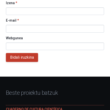
Izena
*
E-mail
*
Webgunea
Bidali iruzkina
Beste proiektu batzuk
CUADERNO DE CULTURA CIENTÍFICA