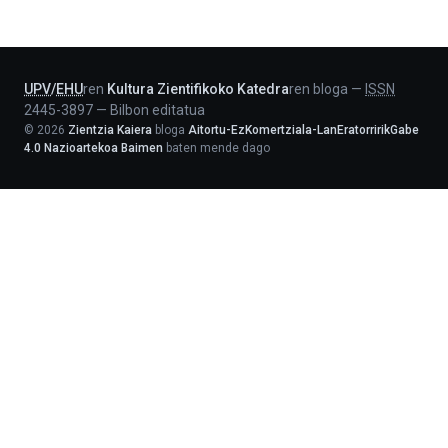
-
Lehendakaritza
UPV
/
EHU
ren
Kultura Zientifikoko Katedra
ren bloga
—
ISSN
2445-3897
—
Bilbon editatua
©
2026
Zientzia Kaiera
bloga
Aitortu-EzKomertziala-LanEratorririkGabe
4.0 Nazioartekoa Baimen
baten mende dago