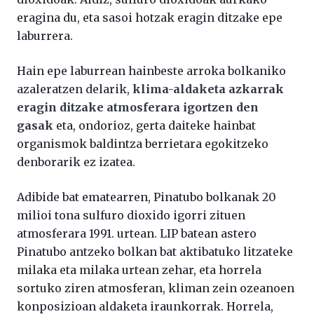
eragina du, eta sasoi hotzak eragin ditzake epe
laburrera.
Hain epe laburrean hainbeste arroka bolkaniko
azaleratzen delarik,
klima-aldaketa azkarrak
eragin ditzake atmosferara igortzen den
gasak
eta, ondorioz, gerta daiteke hainbat
organismok baldintza berrietara egokitzeko
denborarik ez izatea.
Adibide bat ematearren, Pinatubo bolkanak 20
milioi tona sulfuro dioxido igorri zituen
atmosferara 1991. urtean. LIP batean astero
Pinatubo antzeko bolkan bat aktibatuko litzateke
milaka eta milaka urtean zehar, eta horrela
sortuko ziren atmosferan, kliman zein ozeanoen
konposizioan aldaketa iraunkorrak. Horrela,