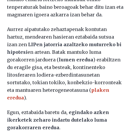
tenperaturak baino beroagoak behar ditu izan eta
magmaren igoera azkarra izan behar da.
Aurrez aipatutako zehaztapenak kontutan
hartuz, mendearen hasieran eztabaida sutsua
izan zen
LIPen jatorria azaltzeko muturreko bi
hipotesi
en artean. Batak mantuko luma
gorakorren jarduera (
lumen eredua
) erabiltzen
du eragile gisa, eta besteak, kontinenteko
litosferaren lodiera-ezberdintasunetan
sortutako, tokian tokiko, konbekzio-korronteak
eta mantuaren heterogeneotasuna (
plaken
eredua
).
Egun, eztabaida baretu da,
egindako azken
ikerketek zeharo indartu dutelako luma
gorakorraren eredua
.