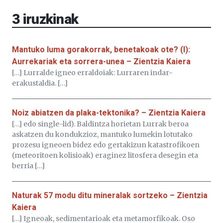
EHU…
3
iruzkinak
Mantuko luma gorakorrak, benetakoak ote? (I):
Aurrekariak eta sorrera-unea – Zientzia Kaiera
[…] Lurralde igneo erraldoiak: Lurraren indar-
erakustaldia. […]
Noiz abiatzen da plaka-tektonika? – Zientzia Kaiera
[…] edo single-lid). Baldintza horietan Lurrak beroa
askatzen du kondukzioz, mantuko lumekin lotutako
prozesu igneoen bidez edo gertakizun katastrofikoen
(meteoritoen kolisioak) eraginez litosfera desegin eta
berria […]
Naturak 57 modu ditu mineralak sortzeko – Zientzia
Kaiera
[…] Igneoak, sedimentarioak eta metamorfikoak. Oso