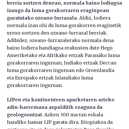
berria sortzen denean, normala baino lodiagoa
izango da luma gorakorraren eraginpean
garatutako ozeano-lurrazala
. Aldiz, lodiera
normala izan ohi du luma-gorakorren eraginetik
urrun sortzen den ozeano-lurrazal berriak.
Adibidez, ozeano-lurrazalerako normala dena
baino lodiera handiagoa erakusten dute Hego
Ameriketako eta Afrikako ertzak Paranáko luma
gorakorraren inguruan, Indiako ertzak Deccan
luma gorakorraren inguruan edo Groenlandia
eta Europako ertzak Islandiako luma
gorakorraren inguruan.
LIPen eta kontinenteen apurketaren arteko
adin-harremana aspalditik ezaguna da
geologoontzat
. Azken 300 ma-tan eskala
handiko hamar LIP garatu dira. Etiopiakoa da