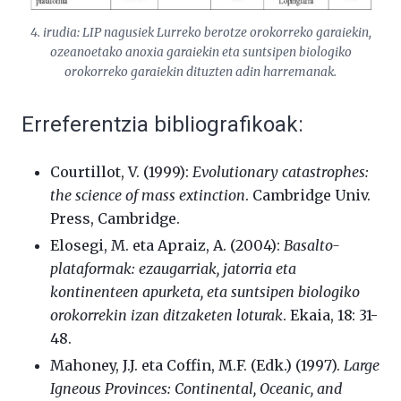
4. irudia: LIP nagusiek Lurreko berotze orokorreko garaiekin,
ozeanoetako anoxia garaiekin eta suntsipen biologiko
orokorreko garaiekin dituzten adin harremanak.
Erreferentzia bibliografikoak:
Courtillot, V. (1999):
Evolutionary catastrophes:
the science of mass extinction
. Cambridge Univ.
Press, Cambridge.
Elosegi, M. eta Apraiz, A. (2004):
Basalto-
plataformak: ezaugarriak, jatorria eta
kontinenteen apurketa, eta suntsipen biologiko
orokorrekin izan ditzaketen loturak
. Ekaia, 18: 31-
48.
Mahoney, J.J. eta Coffin, M.F. (Edk.) (1997).
Large
Igneous Provinces: Continental, Oceanic, and