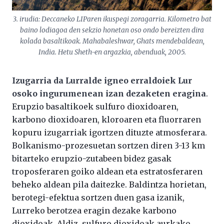
3. irudia: Deccaneko LIParen ikuspegi zoragarria. Kilometro bat
baino lodiagoa den sekzio honetan oso ondo bereizten dira
kolada basaltikoak. Mahabaleshwar, Ghats mendebaldean,
India. Hetu Sheth-en argazkia, abenduak, 2005.
Izugarria da Lurralde igneo erraldoiek Lur
osoko ingurumenean izan dezaketen eragina
.
Erupzio basaltikoek sulfuro dioxidoaren,
karbono dioxidoaren, kloroaren eta fluorraren
kopuru izugarriak igortzen dituzte atmosferara.
Bolkanismo-prozesuetan sortzen diren 3-13 km
bitarteko erupzio-zutabeen bidez gasak
troposferaren goiko aldean eta estratosferaren
beheko aldean pila daitezke. Baldintza horietan,
berotegi-efektua sortzen duen gasa izanik,
Lurreko berotzea eragin dezake karbono
dioxidoak. Aldiz, sulfuro dioxidoak aurkako