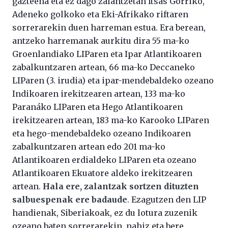
gazteena eta ez dago zalantzetan Itsas Gorriko,
Adeneko golkoko eta Eki-Afrikako riftaren
sorrerarekin duen harreman estua. Era berean,
antzeko harremanak aurkitu dira 55 ma-ko
Groenlandiako LIParen eta Ipar Atlantikoaren
zabalkuntzaren artean, 66 ma-ko Deccaneko
LIParen (3. irudia) eta ipar-mendebaldeko ozeano
Indikoaren irekitzearen artean, 133 ma-ko
Paranáko LIParen eta Hego Atlantikoaren
irekitzearen artean, 183 ma-ko Karooko LIParen
eta hego-mendebaldeko ozeano Indikoaren
zabalkuntzaren artean edo 201 ma-ko
Atlantikoaren erdialdeko LIParen eta ozeano
Atlantikoaren Ekuatore aldeko irekitzearen
artean.
Hala ere, zalantzak sortzen dituzten
salbuespenak ere badaude
. Ezagutzen den LIP
handienak, Siberiakoak, ez du lotura zuzenik
ozeano baten sorrerarekin, nahiz eta bere