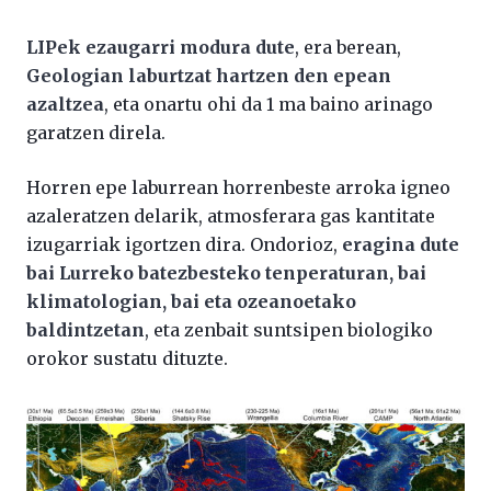
LIPek ezaugarri modura dute
, era berean,
Geologian laburtzat hartzen den epean
azaltzea
, eta onartu ohi da 1 ma baino arinago
garatzen direla.
Horren epe laburrean horrenbeste arroka igneo
azaleratzen delarik, atmosferara gas kantitate
izugarriak igortzen dira. Ondorioz,
eragina dute
bai Lurreko batezbesteko tenperaturan, bai
klimatologian, bai eta ozeanoetako
baldintzetan
, eta zenbait suntsipen biologiko
orokor sustatu dituzte.