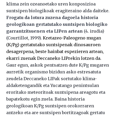
klima zein ozeanoetako uren konposizioa
suntsipen biologikoak eragiteraino alda daiteke.
Frogatu da lotura zuzena dagoela historia
geologikoan gertatutako suntsipen biologiko
garrantzitsuenen eta LIPen artean
(4. irudia)
(Courtillot, 1999).
Kretazeo-Paleogeno mugan
(K/Pg) gertatutako suntsipenak dinosauroen
desagerpena, beste hainbat espezieren artean,
ekarri zuenak Deccaneko LIPrekin lotzen da.
Gaur egun, askok pentsatzen dute K/Pg mugaren
aurretik organismo bizidun asko estresatuta
zeudela Deccaneko LIPak sortutako klima-
aldaketengandik eta Yucatango penintsulan
eroritako meteoritoak suntsipena areagotu eta
bapatekotu egin zuela. Baina historia
geologikoan K/Pg suntsipen orokorraren
antzeko eta are suntsipen bortitzagoak gertatu