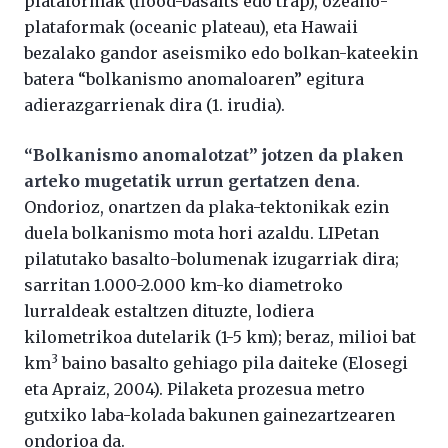
plataformak (flood-basalts edo trap), ozeano-
plataformak (oceanic plateau), eta Hawaii
bezalako gandor aseismiko edo bolkan-kateekin
batera “bolkanismo anomaloaren” egitura
adierazgarrienak dira (1. irudia).
“Bolkanismo anomalotzat” jotzen da plaken
arteko mugetatik urrun gertatzen dena
.
Ondorioz, onartzen da plaka-tektonikak ezin
duela bolkanismo mota hori azaldu. LIPetan
pilatutako basalto-bolumenak izugarriak dira;
sarritan 1.000-2.000 km-ko diametroko
lurraldeak estaltzen dituzte, lodiera
kilometrikoa dutelarik (1-5 km); beraz, milioi bat
3
km
baino basalto gehiago pila daiteke (Elosegi
eta Apraiz, 2004). Pilaketa prozesua metro
gutxiko laba-kolada bakunen gainezartzearen
ondorioa da.