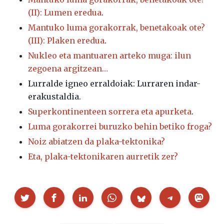
(II): Lumen eredua
.
Mantuko luma gorakorrak, benetakoak ote?
(III): Plaken eredua
.
Nukleo eta mantuaren arteko muga: ilun
zegoena argitzean…
Lurralde igneo erraldoiak: Lurraren indar-
erakustaldia.
Superkontinenteen sorrera eta apurketa
.
Luma gorakorrei buruzko behin betiko froga?
Noiz abiatzen da plaka-tektonika?
Eta, plaka-tektonikaren aurretik zer?
Partekatu