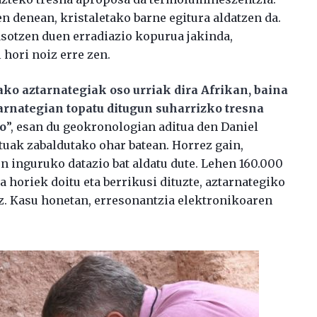
en denean, kristaletako barne egitura aldatzen da.
jasotzen duen erradiazio kopurua jakinda,
 hori noiz erre zen.
ko aztarnategiak oso urriak dira Afrikan, baina
tarnategian topatu ditugun suharrizko tresna
ko
”, esan du geokronologian aditua den Daniel
tuak zabaldutako ohar batean. Horrez gain,
en inguruko datazio bat aldatu dute. Lehen 160.000
za horiek doitu eta berrikusi dituzte, aztarnategiko
z. Kasu honetan, erresonantzia elektronikoaren