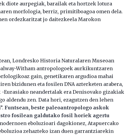
eek diote aurpegiak, barailak eta hortzek lotura
aren morfologia, berriz, primitiboagoa omen dela.
hen ordezkaritzat jo daitezkeela Marokon
batean, Londresko Historia Naturalaren Museoan
ia Galway-Witham antropologoek aurkikuntzaren
morfologikoaz gain, genetikaren argudioa mahai
 diren bizidunen eta fosilen DNA azterketen arabera,
 -Eurasiako neandertalak era Denisovako gizakiak
go aldendu zen. Data hori, ezagutzen den lehen
”.
Funtsean, beste paleoantropologo askok
tro fosilean galdutako fosil horiek agertu
modernoen eboluzioari dagokionez, Atapuercako
eboluzioa zehazteko izan duen garrantziarekin