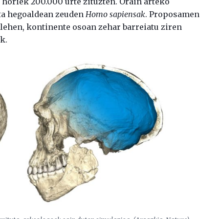
horiek 200.000 urte zituzten. Orain arteko
eta hegoaldean zeuden
Homo sapiensak
. Proposamen
o lehen, kontinente osoan zehar barreiatu ziren
k.