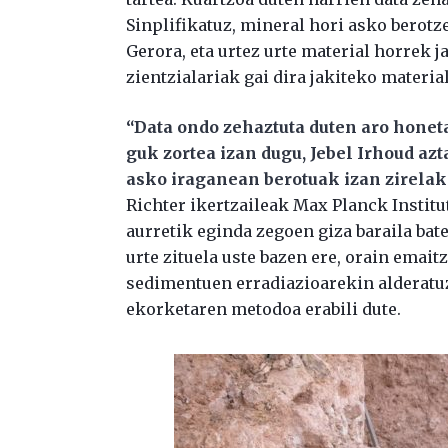
Sinplifikatuz, mineral hori asko berotz
Gerora, eta urtez urte material horrek 
zientzialariak gai dira jakiteko material
“Data ondo zehaztuta duten aro honeta
guk zortea izan dugu, Jebel Irhoud az
asko iraganean berotuak izan zirela
Richter ikertzaileak Max Planck Institu
aurretik eginda zegoen giza baraila bat
urte zituela uste bazen ere, orain emait
sedimentuen erradiazioarekin alderatu
ekorketaren metodoa erabili dute.