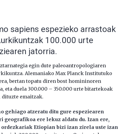
o sapiens espezieko arrastoak
Aurkikuntzak 100.000 urte
iearen jatorria.
ztarnategia egin dute paleoantropologiaren
urkikuntza. Alemaniako Max Planck Institutuko
era, bertan topatu diren bost homininoren
, eta duela 300.000 – 350.000 urte bitartekoak
u dituzte emaitzak.
o gehiago atzeratu ditu gure espeziearen
ri geografikoa ere lekuz aldatu du. Izan ere,
ordezkariak Etiopian bizi izan zirela uste izan