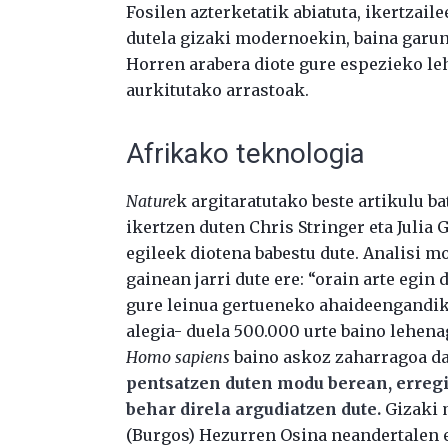
Fosilen azterketatik abiatuta, ikertzail
dutela gizaki modernoekin, baina garun
Horren arabera diote gure espezieko le
aurkitutako arrastoak.
Afrikako teknologia
Nature
k argitaratutako beste artikulu 
ikertzen duten Chris Stringer eta Jul
egileek diotena babestu dute. Analisi 
gainean jarri dute ere: “orain arte egin
gure leinua gertueneko ahaideengandik
alegia- duela 500.000 urte baino lehena
Homo sapiens
baino askoz zaharragoa da
pentsatzen duten modu berean, erregis
behar direla argudiatzen dute.
Gizaki 
(Burgos) Hezurren Osina neandertalen 