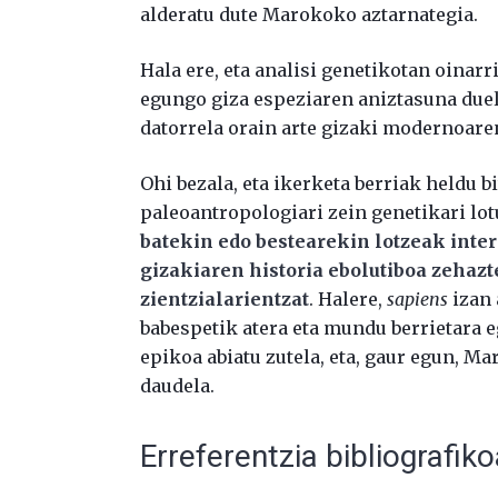
alderatu dute Marokoko aztarnategia.
Hala ere, eta analisi genetikotan oinarri
egungo giza espeziaren aniztasuna duela 
datorrela orain arte gizaki modernoare
Ohi bezala, eta ikerketa berriak heldu b
paleoantropologiari zein genetikari lot
batekin edo bestearekin lotzeak inte
gizakiaren historia ebolutiboa zehazt
zientzialarientzat
. Halere,
sapiens
izan 
babespetik atera eta mundu berrietara 
epikoa abiatu zutela, eta, gaur egun, M
daudela.
Erreferentzia bibliografik