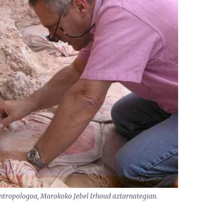
oantropologoa, Marokoko Jebel Irhoud aztarnategian.