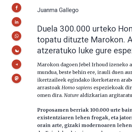
Juanma Gallego
Duela 300.000 urteko Hom
topatu dituzte Marokon. 
atzeratuko luke gure espez
Marokon dagoen Jebel Irhoud izeneko a
mundua, beste behin ere, irauli duen a
ikertzaileek egindako ikerketaren arab
arrastoak
Homo sapiens
espeziekoak dira
omen dira.
Nature
aldizkarian argitarat
Proposamen berriak 100.000 urte bain
existentziaren lehen frogak, eta jator
orain arte, gizaki modernoaren lehen 