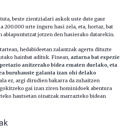
tuta, beste zientzialari askok uste dute gaur
200.000 urte inguru hasi zela, eta, hortaz, bat
n abiapuntutzat jotzen den hasierako datarekin.
itartean, hedabideetan zalantzak agertu dituzte
utako hainbat adituk. Finean,
aztarna bat espezie
rpretazio anitzerako bidea ematen duelako, eta
ea buruhauste galanta izan ohi delako
ala ez, argi dirudien bakarra da zuhaitzen
egokitzeko gai izan ziren hominidoek abentura
arteko hautsetan oinatzak marrazteko bidean
oak