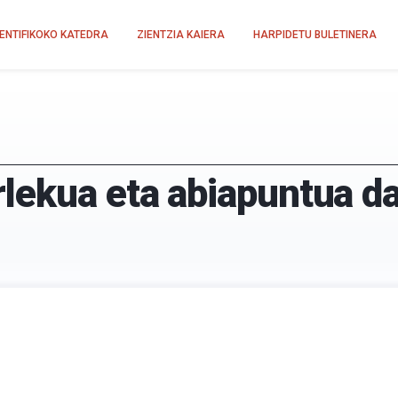
IENTIFIKOKO KATEDRA
ZIENTZIA KAIERA
HARPIDETU BULETINERA
lekua eta abiapuntua d