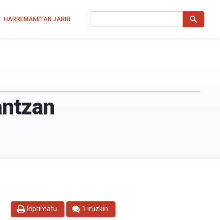
Bilatu
HARREMANETAN JARRI
antzan
Inprimatu
1 iruzkin