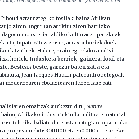
arrituta, arkeologoek egin duten simulazioa. (Argazkia: Nature)
Irhoud aztarnategiko fosilak, baina Afrikan
t jo ziren. Inguruan aurkitu ziren harrizko
ta dagoen mousteriar aldiko kulturaren parekoak
la eta, topatu zituztenean, arrasto horiek duela
ikerlatzaileek. Halere, orain egindako analisi
itza horiek.
Indusketa berriek, gainera, fosil eta
zte. Besteak beste, garezur baten zatia eta
abiatuta, Jean-Jacques Hublin paleoantropologoak
aki modernoaren eboluzioaren lehen fase bati
nalisiaren emaitzak aurkeztu ditu,
Nature
baino, Afrikako industriekin lotu dituzte material
aren teknika baliatu dute aztarnategian topatutako
ra proposatu dute 300.000 eta 350.000 urte arteko
hazteko tresna aproposa da termolumineszentzia.