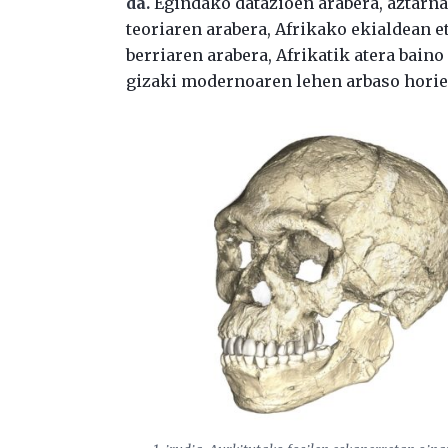
da.
Egindako datazioen arabera, aztarna 
teoriaren arabera, Afrikako ekialdean 
berriaren arabera, Afrikatik atera bain
gizaki modernoaren lehen arbaso horie