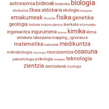
biologia
astronomia
bideoak
biokimika
Ekaia aldizkaria
ekologia
eboluzioa
elikagaiak
fisika
emakumeak
genetika
filosofia
geologia
ikerketa
historia
informatika
hizkuntzalaritza
kimika
ingurumena
ingeniaritza
klima-
itsasoa
aldaketa
laburpena
mapping_ignorance
medikuntza
matematika
materialak
osasuna
neurozientzia
mikrobiologia
neurologia
teknologia
psikologia
paleontologia
soziologia
zientzia
zientzialariak
zoologia