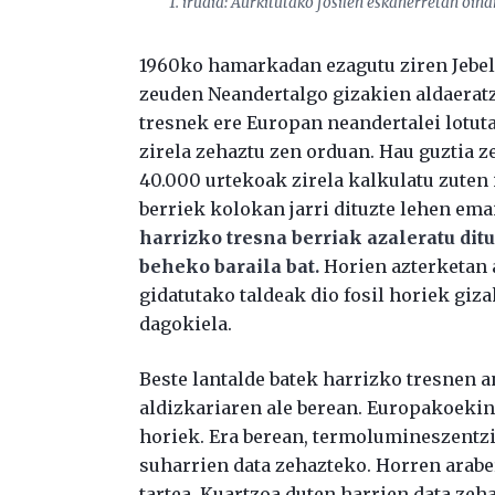
1. irudia: Aurkitutako fosilen eskanerretan oin
1960ko hamarkadan ezagutu ziren Jebel 
zeuden Neandertalgo gizakien aldaeratza
tresnek ere Europan neandertalei lotu
zirela zehaztu zen orduan. Hau guztia ze
40.000 urtekoak zirela kalkulatu zuten 
berriek kolokan jarri dituzte lehen ema
harrizko tresna berriak azaleratu ditu
beheko baraila bat.
Horien azterketan 
gidatutako taldeak dio fosil horiek giz
dagokiela.
Beste lantalde batek harrizko tresnen a
aldizkariaren ale berean. Europakoekin 
horiek. Era berean, termolumineszentzi
suharrien data zehazteko. Horren arabe
tartea. Kuartzoa duten harrien data ze