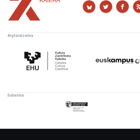
Kaiera
Argitaratzailea:
Kultura
Euskampus
Zientifikoko
Fundazioa
Katedra
Babeslea:
Eusko
Jaurlaritza
-
Lehendakaritza