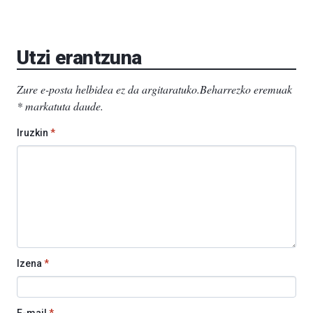
Utzi erantzuna
Zure e-posta helbidea ez da argitaratuko.
Beharrezko eremuak
*
markatuta daude
.
Iruzkin
*
Izena
*