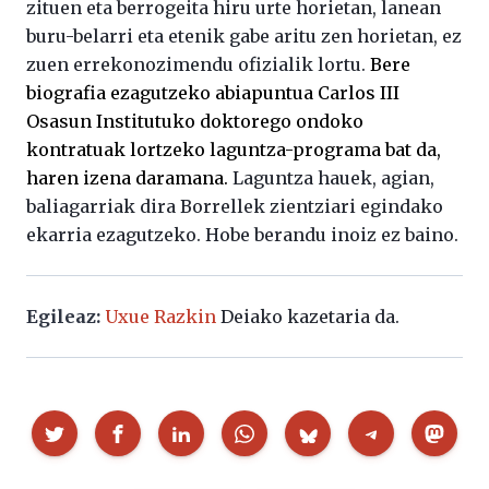
zituen eta berrogeita hiru urte horietan, lanean
buru-belarri eta etenik gabe aritu zen horietan, ez
zuen errekonozimendu ofizialik lortu.
Bere
biografia ezagutzeko abiapuntua Carlos III
Osasun Institutuko doktorego ondoko
kontratuak lortzeko laguntza-programa bat da,
haren izena daramana.
Laguntza hauek, agian,
baliagarriak dira Borrellek zientziari egindako
ekarria ezagutzeko. Hobe berandu inoiz ez baino.
Egileaz:
Uxue Razkin
Deiako kazetaria da.
Partekatu