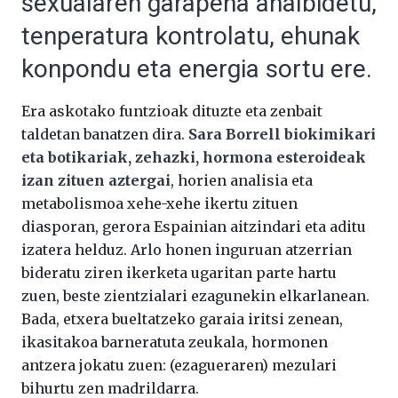
sexualaren garapena ahalbidetu,
tenperatura kontrolatu, ehunak
konpondu eta energia sortu ere.
Era askotako funtzioak dituzte eta zenbait
taldetan banatzen dira.
Sara Borrell biokimikari
eta botikariak, zehazki, hormona esteroideak
izan zituen aztergai
, horien analisia eta
metabolismoa xehe-xehe ikertu zituen
diasporan, gerora Espainian aitzindari eta aditu
izatera helduz. Arlo honen inguruan atzerrian
bideratu ziren ikerketa ugaritan parte hartu
zuen, beste zientzialari ezagunekin elkarlanean.
Bada, etxera bueltatzeko garaia iritsi zenean,
ikasitakoa barneratuta zeukala, hormonen
antzera jokatu zuen: (ezagueraren) mezulari
bihurtu zen madrildarra.