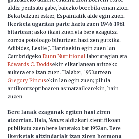
aldiz pentsatu gabe, baiezko borobila eman zion.
Beka batzuei esker, Espainiatik alde egin zuen.
Ikerketa ugaritan parte hartu zuen 1946-1961
bitartean
; asko ikasi zuen eta bere ezagutza-
zorroa potoloago bihurtzen hasi zen gutxika.
Adibidez, Leslie J. Harrisekin egin zuen lan
Cambridgeko
Dunn Nutritional
laborategian eta
Edwards C. Dodds
ekin elkarlanean aritzeko
aukera ere izan zuen. Halaber, 1953.urtean
Gregory Pincus
ekin lan egin zuen; pilula
antikontzeptiboaren asmatzailearekin, hain
zuzen.
Bere lanak ezagunak egiten hasi ziren
atzerrian
. Hala,
Nature
aldizkari zientifikoan
publikatu zuen bere lanetako bat 1952an. Bere
ikerketak aitzindariak izan ziren hormona