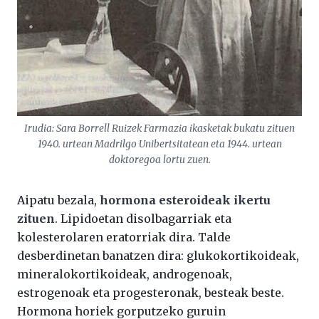
Irudia: Sara Borrell Ruizek Farmazia ikasketak bukatu zituen
1940. urtean Madrilgo Unibertsitatean eta 1944. urtean
doktoregoa lortu zuen.
Aipatu bezala,
hormona esteroideak ikertu
zituen
. Lipidoetan disolbagarriak eta
kolesterolaren eratorriak dira. Talde
desberdinetan banatzen dira: glukokortikoideak,
mineralokortikoideak, androgenoak,
estrogenoak eta progesteronak, besteak beste.
Hormona horiek gorputzeko guruin