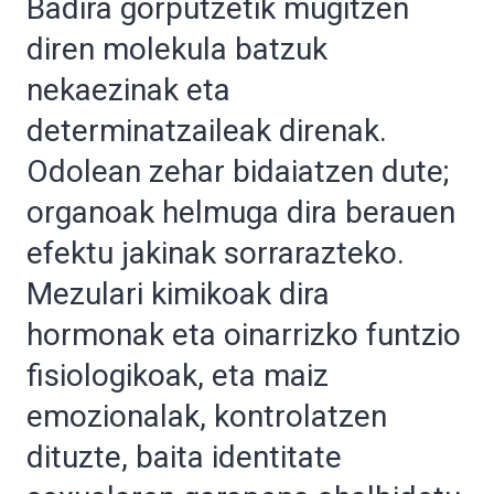
Badira gorputzetik mugitzen
diren molekula batzuk
nekaezinak eta
determinatzaileak direnak.
Odolean zehar bidaiatzen dute;
organoak helmuga dira berauen
efektu jakinak sorrarazteko.
Mezulari kimikoak dira
hormonak eta oinarrizko funtzio
fisiologikoak, eta maiz
emozionalak, kontrolatzen
dituzte, baita identitate