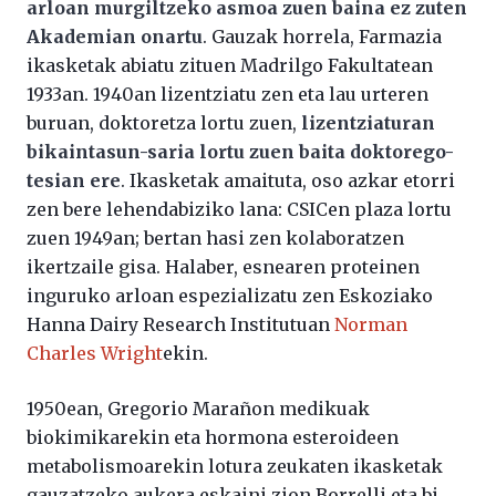
arloan murgiltzeko asmoa zuen baina ez zuten
Akademian onartu
. Gauzak horrela, Farmazia
ikasketak abiatu zituen Madrilgo Fakultatean
1933an. 1940an lizentziatu zen eta lau urteren
buruan, doktoretza lortu zuen,
lizentziaturan
bikaintasun-saria lortu zuen baita doktorego-
tesian ere
. Ikasketak amaituta, oso azkar etorri
zen bere lehendabiziko lana: CSICen plaza lortu
zuen 1949an; bertan hasi zen kolaboratzen
ikertzaile gisa. Halaber, esnearen proteinen
inguruko arloan espezializatu zen Eskoziako
Hanna Dairy Research Institutuan
Norman
Charles Wright
ekin.
1950ean, Gregorio Marañon medikuak
biokimikarekin eta hormona esteroideen
metabolismoarekin lotura zeukaten ikasketak
gauzatzeko aukera eskaini zion Borrelli eta bi