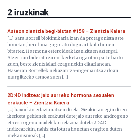
EHU…
2
iruzkinak
Asteon zientzia begi-bistan #159 – Zientzia Kaiera
[…] Sara Borrell biokimikaria izan da protagonista aste
honetan, bere lana gogoratu dugu artikulu honen
bitartez. Hormona esteroideak izan zituen aztergai.
Atzerrian bideratu ziren ikerketa ugaritan parte hartu
zuen, beste zientzialari ezagunekin elkarlanean.
Hasieran Borrellek nekazaritza-ingeniaritza arloan
murgiltzeko asmoa zuen […]
2D:4D indizea: jaio aurreko hormona sexualen
erakusle – Zientzia Kaiera
[…] baxuekin erlazionatzen direla. Gizakietan egin diren
ikerketa gehienek erakutsi dute jaio aurreko androgeno
eta estrogeno mailek korrelazioa dutela 2D:4D
indizearekin, nahiz eta lotura honetan eragiten duten
mekanismoak […]