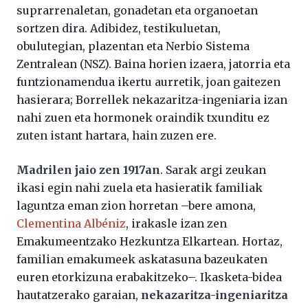
suprarrenaletan, gonadetan eta organoetan
sortzen dira. Adibidez, testikuluetan,
obulutegian, plazentan eta Nerbio Sistema
Zentralean (NSZ). Baina horien izaera, jatorria eta
funtzionamendua ikertu aurretik, joan gaitezen
hasierara; Borrellek nekazaritza-ingeniaria izan
nahi zuen eta hormonek oraindik txunditu ez
zuten istant hartara, hain zuzen ere.
Madrilen jaio zen 1917an
. Sarak argi zeukan
ikasi egin nahi zuela eta hasieratik familiak
laguntza eman zion horretan –bere amona,
Clementina Albéniz
, irakasle izan zen
Emakumeentzako Hezkuntza Elkartean. Hortaz,
familian emakumeek askatasuna bazeukaten
euren etorkizuna erabakitzeko–. Ikasketa-bidea
hautatzerako garaian,
nekazaritza-ingeniaritza