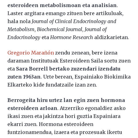
esteroideen metabolismoan eta analisian
.
Laster argitara emango zituen bere artikuluak,
hala nola
Journal of Clinical Endocrinology and
Metabolism
,
Biochemical Journal
,
Journal of
Endocrinology
eta
Hormone Research
aldizkarietan.
Gregorio Marañón
zendu zenean, bere izena
daraman Institutuak Esteroideen Saila sortu zuen
eta
Sara Borrell bertako zuzendari izendatu
zuten 1963an
. Urte berean, Espainiako Biokimika
Elkarteko kide fundatzaile izan zen.
Berrogeita hiru urtez lan egin zuen hormona
esteroideen arloan
. Atzerriko egonaldiez asko
ikasi zuen eta jakintza hori guztia Espainiara
ekarri zuen. Hormona esteroideen
funtzionamendua, izaera eta prozesuak ikertu