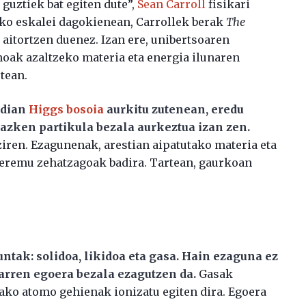
guztiek bat egiten dute”,
Sean Carroll
fisikari
eko eskalei dagokienean, Carrollek berak
The
 aitortzen duenez. Izan ere, unibertsoaren
oak azaltzeko materia eta energia ilunaren
tean.
ndian
Higgs bosoia
aurkitu zutenean, eredu
azken partikula bezala aurkeztua izan zen.
iren. Ezagunenak, arestian aipatutako materia eta
 eremu zehatzagoak badira. Tartean, gaurkoan
tak: solidoa, likidoa eta gasa. Hain ezaguna ez
arren egoera bezala ezagutzen da.
Gasak
tako atomo gehienak ionizatu egiten dira. Egoera