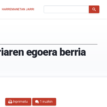
Bilatu
HARREMANETAN JARRI
iaren egoera berria
Inprimatu
1 iruzkin