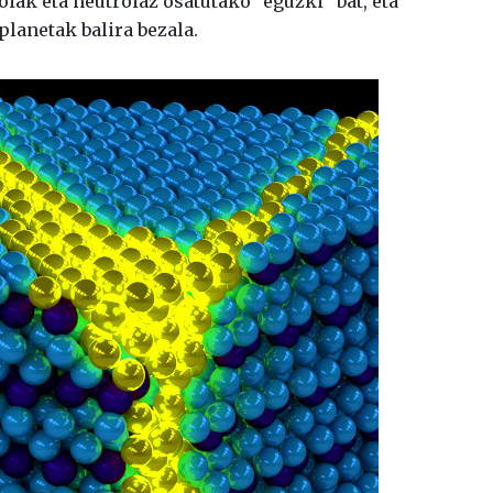
iak eta neutroiaz osatutako “eguzki” bat, eta
planetak balira bezala.