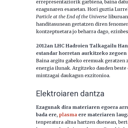
errepresentaziorik garbiena, baina datu 
ezagunaren esanetan. Hori guztia Lurr
Particle at the End of the Universe
liburuan
handitasunean gertatzen diren fenomen
kontzeptuetara jo beharra dago, ezinbes
2012an LHC Hadroien Talkagailu Ha
estandar horretan aurkitzeko zegoen 
Baina argitu gabeko eremuak geratzen z
energia ilunak. Argitzeko dauden beste
mintzagai daukagun exzitonioa.
Elektroiaren dantza
Ezagunak dira materiaren egoera arrun
bada ere,
plasma
ere materiaren laug
tenperatura altua hartzen duenean, ber