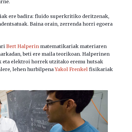
arne.
iak ere badira: fluido superkritiko deritzenak,
dentsatuak. Baina orain, zerrenda horri egoera
ari
Bert Halperin
matematikariak materiaren
rkadan, beti ere maila teorikoan. Halperinen
 eta elektroi horrek utzitako eremu hutsak
alere, lehen hurbilpena
Yakol Frenkel
fisikariak