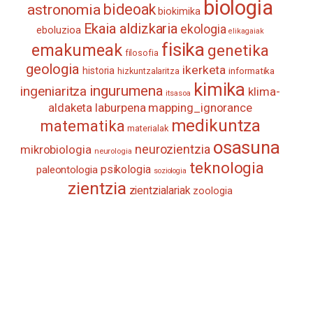
biologia
astronomia
bideoak
biokimika
Ekaia aldizkaria
ekologia
eboluzioa
elikagaiak
fisika
emakumeak
genetika
filosofia
geologia
ikerketa
historia
informatika
hizkuntzalaritza
kimika
ingurumena
ingeniaritza
klima-
itsasoa
aldaketa
laburpena
mapping_ignorance
medikuntza
matematika
materialak
osasuna
neurozientzia
mikrobiologia
neurologia
teknologia
psikologia
paleontologia
soziologia
zientzia
zientzialariak
zoologia