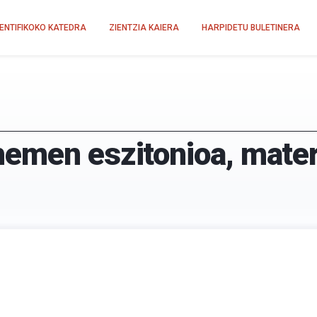
IENTIFIKOKO KATEDRA
ZIENTZIA KAIERA
HARPIDETU BULETINERA
emen eszitonioa, mater