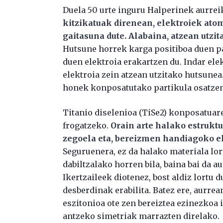
Duela 50 urte inguru Halperinek aurrei
kitzikatuak direnean, elektroiek ato
gaitasuna dute. Alabaina, atzean utzit
Hutsune horrek karga positiboa duen par
duen elektroia erakartzen du. Indar elek
elektroia zein atzean utzitako hutsune
honek konposatutako partikula osatzen 
Titanio diselenioa (TiSe2) konposatuare
frogatzeko.
Orain arte halako estrukt
zegoela eta, bereizmen handiagoko el
Seguruenera, ez da halako materiala lor
dabiltzalako horren bila, baina bai da a
Ikertzaileek diotenez, bost aldiz lortu 
desberdinak erabilita. Batez ere, aurre
eszitonioa ote zen bereiztea ezinezkoa 
antzeko simetriak marrazten direlako.