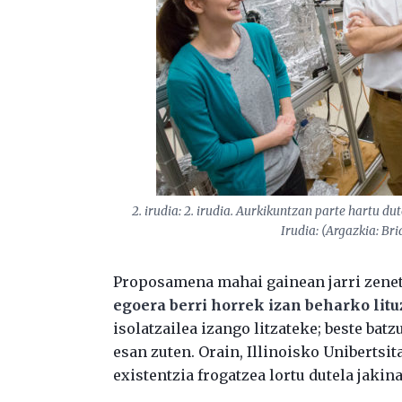
2. irudia: 2. irudia. Aurkikuntzan parte hartu d
Irudia: (Argazkia: Bri
Proposamena mahai gainean jarri zene
egoera berri horrek izan beharko lit
isolatzailea izango litzateke; beste bat
esan zuten. Orain, Illinoisko Unibertsi
existentzia frogatzea lortu dutela jakin