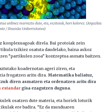
tua urdinez marraztu dute, eta, eszitoiak, hori kolorez. (Argazkia:
e / Ilinoisko Unibertsitatea)
oz konplexuagoak direla. Bai protoiak zein
tikula txikiez osatuta daudelako, baina askoz
ezen “partikulen zooa” kontzeptua asmatu baitzen.
aztutako koadernotan ageri ziren, eta
ia frogatzen aritu dira.
Matematika baliatuz,
zuk diren asmatzen eta ordenatzen aritu dira
u estandar
gisa ezagutzen duguna
.
kulek osatzen dute materia, eta horiek loturik
tikulak ere badira. “Ez da munduaren