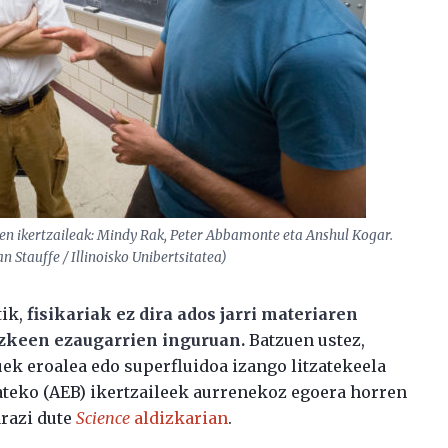
uten ikertzaileak: Mindy Rak, Peter Abbamonte eta Anshul Kogar.
an Stauffe / Illinoisko Unibertsitatea)
tik,
fisikariak ez dira ados jarri materiaren
uzkeen ezaugarrien inguruan.
Batzuen ustez,
zuek eroalea edo superfluidoa izango litzatekeela
tateko (AEB) ikertzaileek aurrenekoz egoera horren
arazi dute
Science
aldizkarian
.