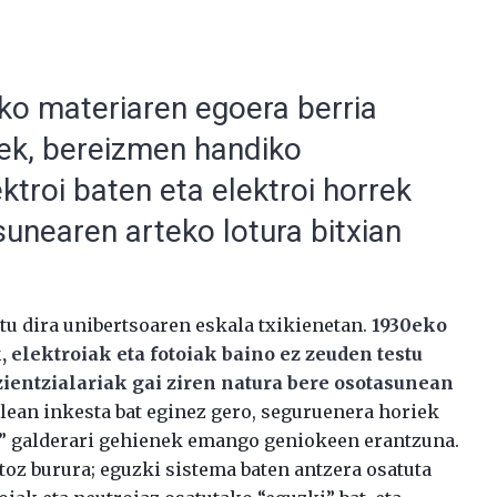
ako materiaren egoera berria
iek, bereizmen handiko
ektroi baten eta elektroi horrek
sunearen arteko lotura bitxian
u dira unibertsoaren eskala txikienetan.
1930eko
 elektroiak eta fotoiak baino ez zeuden testu
 zientzialariak gai ziren natura bere osotasunean
alean inkesta bat eginez gero, seguruenera horiek
?” galderari gehienek emango geniokeen erantzuna.
oz burura; eguzki sistema baten antzera osatuta