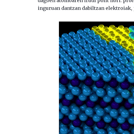
dagoen atomoaren irudi polit hori: proto
inguruan dantzan dabiltzan elektroiak, 