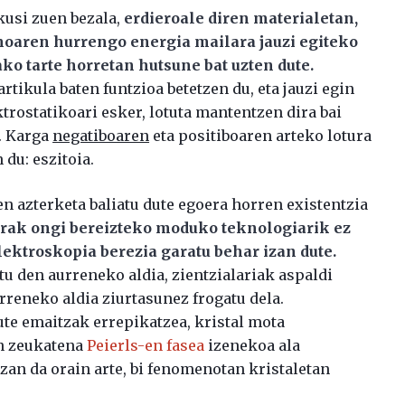
kusi zuen bezala,
erdieroale diren materialetan,
moaren hurrengo energia mailara jauzi egiteko
ako tarte horretan hutsune bat uzten dute.
tikula baten funtzioa betetzen du, eta jauzi egin
trostatikoari esker, lotuta mantentzen dira bai
a. Karga
negatiboaren
eta positiboaren arteko lotura
du: eszitoia.
n azterketa baliatu dute egoera horren existentzia
urak ongi bereizteko moduko teknologiarik ez
ektroskopia berezia garatu behar izan dute.
tu den aurreneko aldia, zientzialariak aspaldi
urreneko aldia ziurtasunez frogatu dela.
dute emaitzak errepikatzea, kristal mota
an zeukatena
Peierls-en fasea
izenekoa ala
izan da orain arte, bi fenomenotan kristaletan