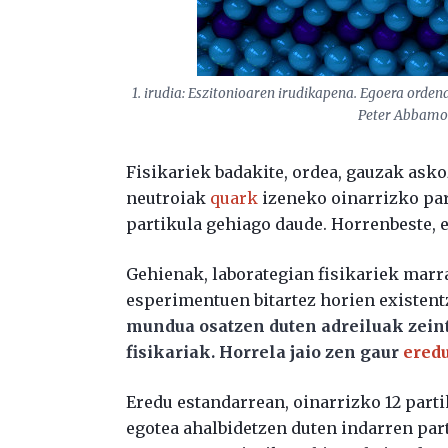
1. irudia: Eszitonioaren irudikapena. Egoera ordena
Peter Abbamont
Fisikariek badakite, ordea, gauzak ask
neutroiak
quark
izeneko oinarrizko par
partikula gehiago daude. Horrenbeste, 
Gehienak, laborategian fisikariek marr
esperimentuen bitartez horien existentz
mundua osatzen duten adreiluak zeint
fisikariak. Horrela jaio zen gaur
ered
Eredu estandarrean, oinarrizko 12 parti
egotea ahalbidetzen duten indarren par