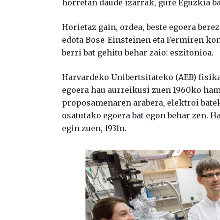
horretan daude izarrak, gure Eguzkia b
Horietaz gain, ordea, beste egoera berez
edota Bose-Einsteinen eta Fermiren kon
berri bat gehitu behar zaio: eszitonioa.
Harvardeko Unibertsitateko (AEB) fisik
egoera hau aurreikusi zuen 1960ko hama
proposamenaren arabera, elektroi batek
osatutako egoera bat egon behar zen. H
egin zuen, 1931n.