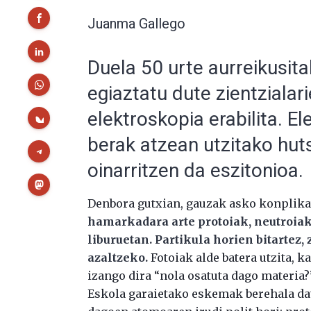
Juanma Gallego
Duela 50 urte aurreikusit
egiaztatu dute zientzialar
elektroskopia erabilita. El
berak atzean utzitako hut
oinarritzen da eszitonioa.
Denbora gutxian, gauzak asko konplikat
hamarkadara arte protoiak, neutroiak,
liburuetan. Partikula horien bitartez,
azaltzeko.
Fotoiak alde batera utzita, k
izango dira “nola osatuta dago materia
Eskola garaietako eskemak berehala dat