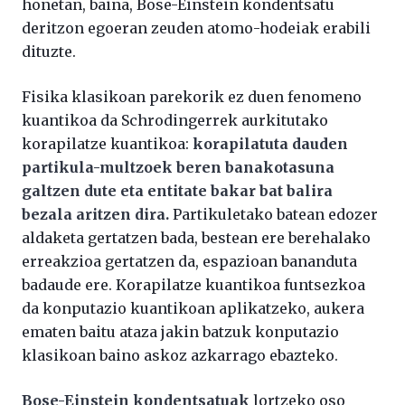
honetan, baina, Bose-Einstein kondentsatu
deritzon egoeran zeuden atomo-hodeiak erabili
dituzte.
Fisika klasikoan parekorik ez duen fenomeno
kuantikoa da Schrodingerrek aurkitutako
korapilatze kuantikoa:
korapilatuta dauden
partikula-multzoek beren banakotasuna
galtzen dute eta entitate bakar bat balira
bezala aritzen dira.
Partikuletako batean edozer
aldaketa gertatzen bada, bestean ere berehalako
erreakzioa gertatzen da, espazioan bananduta
badaude ere. Korapilatze kuantikoa funtsezkoa
da konputazio kuantikoan aplikatzeko, aukera
ematen baitu ataza jakin batzuk konputazio
klasikoan baino askoz azkarrago ebazteko.
Bose-Einstein kondentsatuak
lortzeko oso