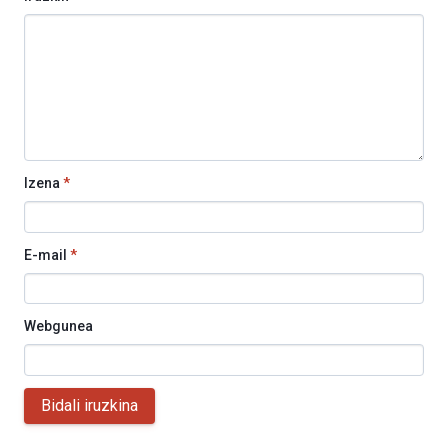
Izena
*
E-mail
*
Webgunea
Bidali iruzkina