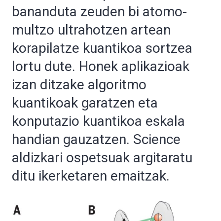
bananduta zeuden bi atomo-
multzo ultrahotzen artean
korapilatze kuantikoa sortzea
lortu dute. Honek aplikazioak
izan ditzake algoritmo
kuantikoak garatzen eta
konputazio kuantikoa eskala
handian gauzatzen. Science
aldizkari ospetsuak argitaratu
ditu ikerketaren emaitzak.