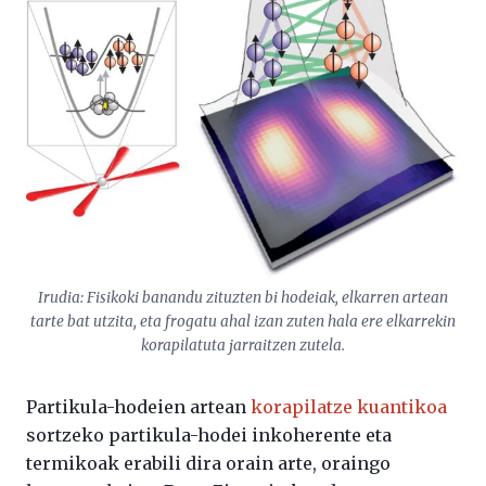
Irudia: Fisikoki banandu zituzten bi hodeiak, elkarren artean
tarte bat utzita, eta frogatu ahal izan zuten hala ere elkarrekin
korapilatuta jarraitzen zutela.
Partikula-hodeien artean
korapilatze kuantikoa
sortzeko partikula-hodei inkoherente eta
termikoak erabili dira orain arte, oraingo