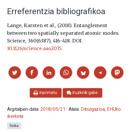
Erreferentzia bibliografikoa
Lange, Karsten et al., (2018).
Entanglement
between two spatially separated atomic modes.
Science, 360(6387), 416-418. DOI:
10.1126/science.aao2035
.
Partekatu
Inprimatu
Iruzkinik gabe
Argitalpen-data:
2018/05/21
· Atala:
Dibulgazioa
,
EHUko
ikerketa
fisika