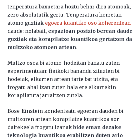
tenperatura baxuetara hoztu behar dira atomoak,
zero absolututik gertu. Tenperatura horretan
atomo guztiak
egoera kuantiko oso koherentean
daude: nolabait,
espazioan posizio berean daude
guztiak eta korapilatze kuantikoa gertatzen da
multzoko atomoen artean
.
Multzo osoa bi atomo-hodeitan banatu zuten
esperimentuan: fisikoki banandu zituzten bi
hodeiak, elkarren artean tarte bat utzita, eta
frogatu ahal izan zuten hala ere elkarrekin
korapilatuta jarraitzen zutela.
Bose-Einstein kondentsatu egoeran dauden bi
multzoren artean korapilatze kuantikoa sor
daitekeela frogatu izanak
bide eman dezake
teknologia kuantikoa erabiltzen duten arlo