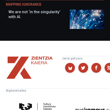
MAPPING IGNORANCE
We are not ‘in the singularity’
with AI.
Zientzia
Jarrai gaitzazu:
Kaiera
Argitaratzailea:
Kultura
Euskampus
Zientifikoko
Fundazioa
Katedra