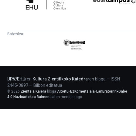
Babeslea:
Eusko
Jaurlaritza
-
Lehendakaritza
UPV
/
EHU
ren
Kultura Zientifikoko Katedra
ren bloga
—
ISSN
2445-3897
—
Bilbon editatua
©
2026
Zientzia Kaiera
bloga
Aitortu-EzKomertziala-LanEratorririkGabe
4.0 Nazioartekoa Baimen
baten mende dago