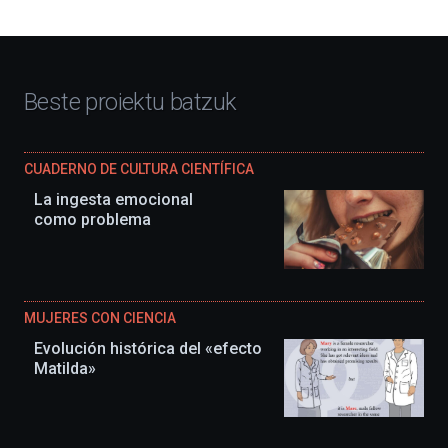
Beste proiektu batzuk
CUADERNO DE CULTURA CIENTÍFICA
La ingesta emocional
como problema
MUJERES CON CIENCIA
Evolución histórica del «efecto
Matilda»