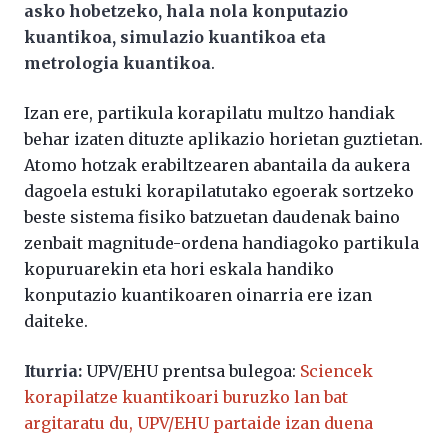
asko hobetzeko, hala nola konputazio
kuantikoa, simulazio kuantikoa eta
metrologia kuantikoa
.
Izan ere, partikula korapilatu multzo handiak
behar izaten dituzte aplikazio horietan guztietan.
Atomo hotzak erabiltzearen abantaila da aukera
dagoela estuki korapilatutako egoerak sortzeko
beste sistema fisiko batzuetan daudenak baino
zenbait magnitude-ordena handiagoko partikula
kopuruarekin eta hori eskala handiko
konputazio kuantikoaren oinarria ere izan
daiteke.
Iturria:
UPV/EHU prentsa bulegoa:
Sciencek
korapilatze kuantikoari buruzko lan bat
argitaratu du, UPV/EHU partaide izan duena