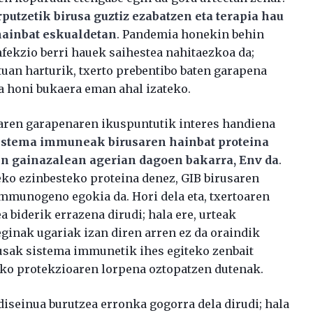
utzetik birusa guztiz ezabatzen eta terapia hau
hainbat eskualdetan
. Pandemia honekin behin
nfekzio berri hauek saihestea nahitaezkoa da;
uan harturik, txerto prebentibo baten garapena
 honi bukaera eman ahal izateko.
oaren garapenaren ikuspuntutik interes handiena
istema immuneak birusaren hainbat proteina
en gainazalean agerian dagoen bakarra, Env da
.
eko ezinbesteko proteina denez, GIB birusaren
immunogeno egokia da. Hori dela eta, txertoaren
biderik errazena dirudi; hala ere, urteak
eginak ugariak izan diren arren ez da oraindik
rusak sistema immunetik ihes egiteko zenbait
ezko protekzioaren lorpena oztopatzen dutenak.
diseinua burutzea erronka gogorra dela dirudi; hala