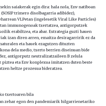
nekin saiakerak egin dira: hala nola, Env natiboan
SOSIP trimero disolbagarria adibidez),
arrean VLPetan (ingelesetik Viral Like Particles)
etan immunogenoak txertatzea, antigorputzek
ilik erabiltzea, eta abar. Estrategia guzti hauen
iak izan diren arren, emaitza desiragarririk ez da
naturalen eta hauek ezagutzen dituzten
kona dela medio, txerto berrien diseinuan bide
idez, antigorputz neutralizatzaileen B zelula
 piztea eta Env konplexua imitatzen duten beste
tzen heltze prozesua bideratzea.
ko txertoaren bila
rian zehar egon den pandemiarik hilgarrienetariko