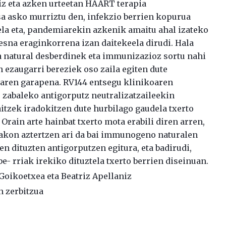
hiz eta azken urteetan HAART terapia
asa asko murriztu den, infekzio berrien kopurua
ela eta, pandemiarekin azkenik amaitu ahal izateko
esna eraginkorrena izan daitekeela dirudi. Hala
ia natural desberdinek eta immunizazioz sortu nahi
n ezaugarri bereziek oso zaila egiten dute
oaren garapena. RV144 entsegu klinikoaren
 zabaleko antigorputz neutralizatzaileekin
tzek iradokitzen dute hurbilago gaudela txerto
Orain arte hainbat txerto mota erabili diren arren,
 sakon aztertzen ari da bai immunogeno naturalen
 dituzten antigorputzen egitura, eta badirudi,
be- rriak irekiko dituztela txerto berrien diseinuan.
 Goikoetxea eta Beatriz Apellaniz
n zerbitzua