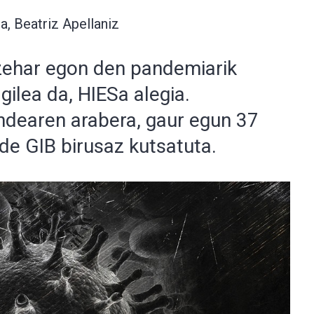
a, Beatriz Apellaniz
n zehar egon den pandemiarik
gilea da, HIESa alegia.
dearen arabera, gaur egun 37
de GIB birusaz kutsatuta.