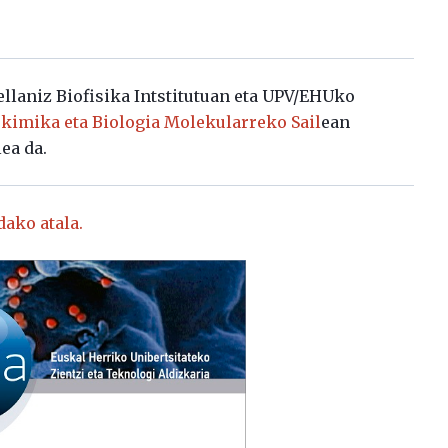
ellaniz Biofisika Intstitutuan eta UPV/EHUko
kimika eta Biologia Molekularreko Sail
ean
ea da.
dako atala.