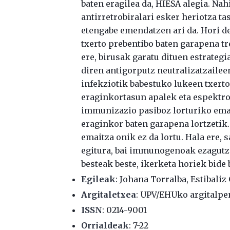
baten eragilea da, HIESA alegia. Na
antirretrobiralari esker heriotza t
etengabe emendatzen ari da. Hori d
txerto prebentibo baten garapena tr
ere, birusak garatu dituen estrateg
diren antigorputz neutralizatzailee
infekziotik babestuko lukeen txert
eraginkortasun apalek eta espektro
immunizazio pasiboz lorturiko emai
eraginkor baten garapena lortzetik. 
emaitza onik ez da lortu. Hala ere,
egitura, bai immunogenoak ezagutzen
besteak beste, ikerketa horiek bide 
Egileak
: Johana Torralba, Estibaliz
Argitaletxea
: UPV/EHUko argitalpe
ISSN
: 0214-9001
Orrialdeak
: 7-22