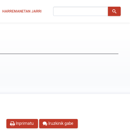
Bilatu
HARREMANETAN JARRI
Inprimatu
Iruzkinik gabe