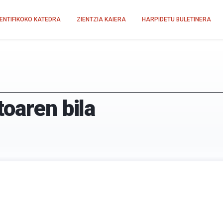
IENTIFIKOKO KATEDRA
ZIENTZIA KAIERA
HARPIDETU BULETINERA
oaren bila