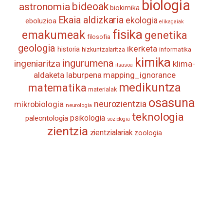
biologia
astronomia
bideoak
biokimika
Ekaia aldizkaria
ekologia
eboluzioa
elikagaiak
fisika
emakumeak
genetika
filosofia
geologia
ikerketa
historia
informatika
hizkuntzalaritza
kimika
ingurumena
ingeniaritza
klima-
itsasoa
aldaketa
laburpena
mapping_ignorance
medikuntza
matematika
materialak
osasuna
neurozientzia
mikrobiologia
neurologia
teknologia
psikologia
paleontologia
soziologia
zientzia
zientzialariak
zoologia