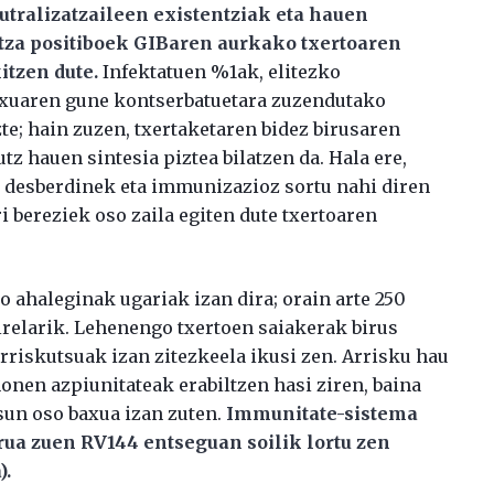
tralizatzaileen existentziak eta hauen
itza positiboek GIBaren aurkako txertoaren
itzen dute.
Infektatuen %1ak, elitezko
lexuaren gune kontserbatuetara zuzendutako
te; hain zuzen, txertaketaren bidez birusaren
z hauen sintesia piztea bilatzen da. Hala ere,
al desberdinek eta immunizazioz sortu nahi diren
i bereziek oso zaila egiten dute txertoaren
o ahaleginak ugariak izan dira; orain arte 250
irelarik. Lehenengo txertoen saiakerak birus
arriskutsuak izan zitezkeela ikusi zen. Arrisku hau
honen azpiunitateak erabiltzen hasi ziren, baina
un oso baxua izan zuten.
Immunitate-sistema
rua zuen RV144 entseguan soilik lortu zen
).