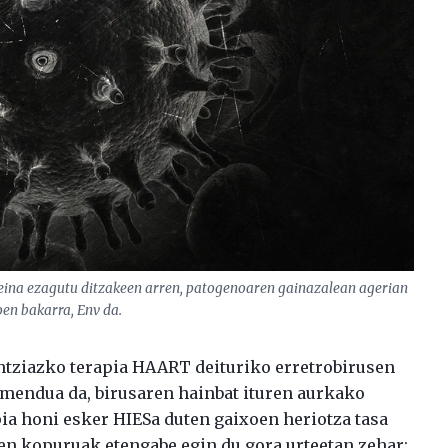
eina ezagutu ditzakeen arren, patogenoaren gainazalean agerian
en bakarra, Env da.
ntziazko terapia HAART deituriko erretrobirusen
mendua da, birusaren hainbat ituren aurkako
a honi esker HIESa duten gaixoen heriotza tasa
ien kopuruak etengabe egin du gora urteetan zehar: