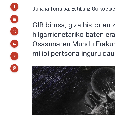
Johana Torralba, Estibaliz Goikoetxe
GIB birusa, giza historia
hilgarrienetariko baten era
Osasunaren Mundu Erakun
milioi pertsona inguru dau