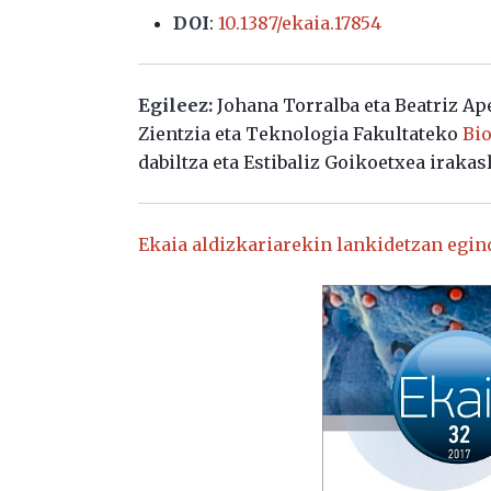
DOI
:
10.1387/ekaia.17854
Egileez:
Johana Torralba eta Beatriz Ap
Zientzia eta Teknologia Fakultateko
Bio
dabiltza eta Estibaliz Goikoetxea irakasl
Ekaia aldizkariarekin lankidetzan egin