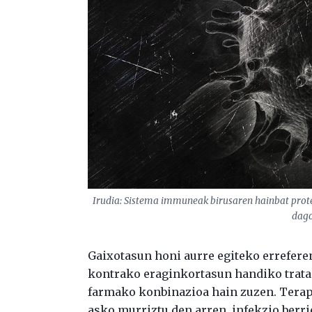
Irudia: Sistema immuneak birusaren hainbat prot
dago
Gaixotasun honi aurre egiteko errefere
kontrako eraginkortasun handiko trata
farmako konbinazioa hain zuzen. Terapi
asko murriztu den arren, infekzio berr