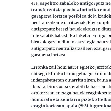
ere,
espektro zabaleko antigorputz neu
transferentzia pasiboz lorturiko ema
garapena lortzea posiblea dela iradok
neutralizatzaile deritzenak, Env konp
antigorputz berezi hauek ekoizten dituz
infekziotik babestuko luketen antigorput
birusak garatu dituen estrategia natur
antigorputz neutralizatzaileen ezaugarr
garapena lortzea.
Erronka zail honi aurre egiteko jarritak
entsegu kliniko baino gehiago burutu d
indargabetuetan oinarritu ziren, baina 
ikusita, birus osoak erabili beharrean, 
orokorrean entsegu hauek eraginkortas
humorala eta zelularra pizteko helbu
eraginkortasun apala (%31 ingurukoa