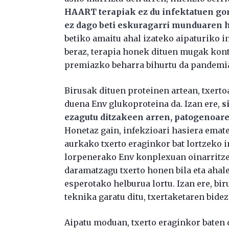
HAART terapiak ez du infektatuen gorp
ez dago beti eskuragarri munduaren 
betiko amaitu ahal izateko aipaturiko i
beraz, terapia honek dituen mugak kont
premiazko beharra bihurtu da pandemia
Birusak dituen proteinen artean, txert
duena Env glukoproteina da. Izan ere,
s
ezagutu ditzakeen arren, patogenoar
Honetaz gain, infekzioari hasiera emat
aurkako txerto eraginkor bat lortzeko 
lorpenerako Env konplexuan oinarritzea 
daramatzagu txerto honen bila eta ahal
esperotako helburua lortu. Izan ere, bi
teknika garatu ditu, txertaketaren bid
Aipatu moduan, txerto eraginkor baten 