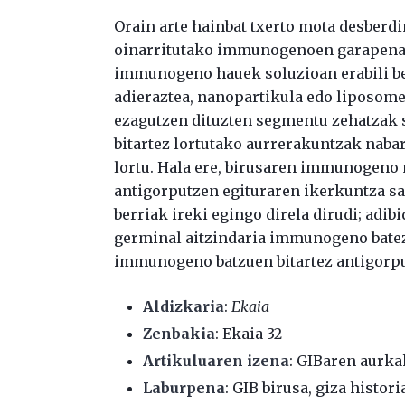
Orain arte hainbat txerto mota desberdi
oinarritutako immunogenoen garapena (
immunogeno hauek soluzioan erabili beh
adieraztea, nanopartikula edo liposom
ezagutzen dituzten segmentu zehatzak so
bitartez lortutako aurrerakuntzak nabar
lortu. Hala ere, birusaren immunogeno 
antigorputzen egituraren ikerkuntza sa
berriak ireki egingo direla dirudi; adib
germinal aitzindaria immunogeno batez
immunogeno batzuen bitartez antigorpu
Aldizkaria
:
Ekaia
Zenbakia
: Ekaia 32
Artikuluaren izena
: GIBaren aurka
Laburpena
: GIB birusa, giza histo