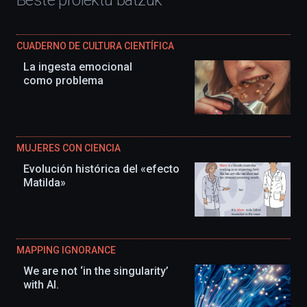
Beste proiektu batzuk
CUADERNO DE CULTURA CIENTÍFICA
La ingesta emocional
como problema
MUJERES CON CIENCIA
Evolución histórica del «efecto
Matilda»
MAPPING IGNORANCE
We are not ‘in the singularity’
with AI.