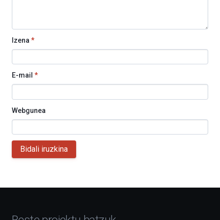
Izena
*
E-mail
*
Webgunea
Bidali iruzkina