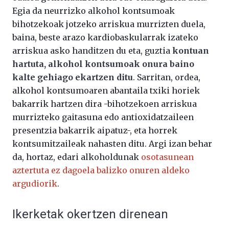
Egia da neurrizko alkohol kontsumoak
bihotzekoak jotzeko arriskua murrizten duela,
baina, beste arazo kardiobaskularrak izateko
arriskua asko handitzen du eta, guztia
kontuan
hartuta, alkohol kontsumoak onura baino
kalte gehiago ekartzen ditu
. Sarritan, ordea,
alkohol kontsumoaren abantaila txiki horiek
bakarrik hartzen dira -bihotzekoen arriskua
murrizteko gaitasuna edo antioxidatzaileen
presentzia bakarrik aipatuz-, eta horrek
kontsumitzaileak nahasten ditu. Argi izan behar
da, hortaz, edari alkoholdunak
osotasunean
aztertuta ez dagoela balizko onuren aldeko
argudiorik
.
Ikerketak okertzen direnean