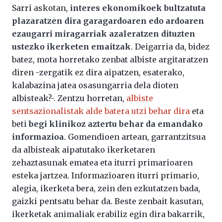
Sarri askotan,
interes ekonomikoek bultzatuta
plazaratzen dira garagardoaren edo ardoaren
ezaugarri miragarriak azaleratzen dituzten
ustezko ikerketen emaitzak
. Deigarria da, bidez
batez, mota horretako zenbat albiste argitaratzen
diren -zergatik ez dira aipatzen, esaterako,
kalabazina jatea osasungarria dela dioten
albisteak?-. Zentzu horretan,
albiste
sentsazionalistak alde batera utzi behar dira
eta
beti
begi klinikoz aztertu behar da emandako
informazioa
. Gomendioen artean, garrantzitsua
da albisteak aipatutako ikerketaren
zehaztasunak ematea eta iturri primarioaren
esteka jartzea. Informazioaren iturri primario,
alegia, ikerketa bera, zein den ezkutatzen bada,
gaizki pentsatu behar da. Beste zenbait kasutan,
ikerketak animaliak erabiliz egin dira bakarrik,