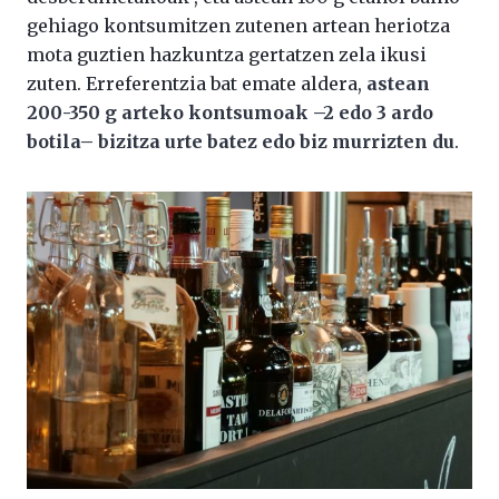
gehiago kontsumitzen zutenen artean heriotza
mota guztien hazkuntza gertatzen zela ikusi
zuten. Erreferentzia bat emate aldera,
astean
200-350 g arteko kontsumoak
–
2 edo 3 ardo
botila
–
bizitza urte batez edo biz murrizten du
.