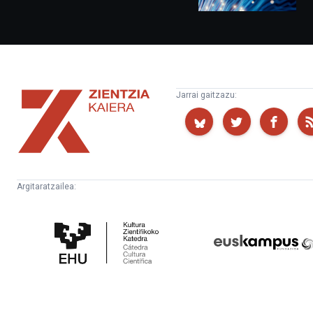
Zientzia
Jarrai gaitzazu:
Kaiera
Argitaratzailea:
Kultura
Euskampus
Zientifikoko
Fundazioa
Katedra