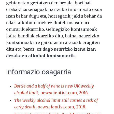
gehienetan gertatzen den bezala, hori bai,
erabaki zuzenagoak hartzeko informazio osoa
izan behar dugu eta, horregatik, jakin behar da
edari alkoholdunek ez diotela osasunari
onurarik ekarriko. Gehiegizko kontsumoak
kalte handiak ekarriko ditu, baina, neurrizko
kontsumoak ere gaixotasun arazoak eragiten
ditu eta, beraz,
ez dago
neurrizko
izena izan
dezakeen alkohol kontsumorik
.
Informazio osagarria
Bottle and a half of wine is new UK weekly
alcohol limit
, newscientist.com, 2016.
The weekly alcohol limit still carries a risk of
early death
, newscientist.com, 2018.