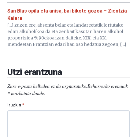
San Blas opila eta anisa, bai bikote gozoa – Zientzia
Kaiera
[…] zuzen ere, absenta belar eta landareetatik lortutako
edari alkoholikoa da eta zenbait kasutan haren alkohol
proportzioa %90ekoa izan daiteke. XIX. eta XX.
mendeetan Frantzian edari hau oso hedatua zegoen, […]
Utzi erantzuna
Zure e-posta helbidea ez da argitaratuko.
Beharrezko eremuak
*
markatuta daude
.
Iruzkin
*