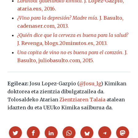
Larunbat gauetarako kimika
. J. Lopez-Gazpio,
ataria.eus, 2016.
¿Vino para la depresión? Madre mía
. J. Basulto,
cadenaser.com, 2013.
¿Quién dice que la cerveza es buena para la salud?
J. Revenga, blogs.20minutos.es, 2013.
Una copita de vino no es buena para el corazón
. J.
Basulto, juliobasulto.com, 2015.
Egileaz:
Josu Lopez-Gazpio (
@Josu_lg
) Kimikan
doktorea eta zientzia dibulgatzailea da.
Tolosaldeko Atarian
Zientziaren Talaia
atalean
idazten du eta UEUko Kimika sailburua da.
Partekatu