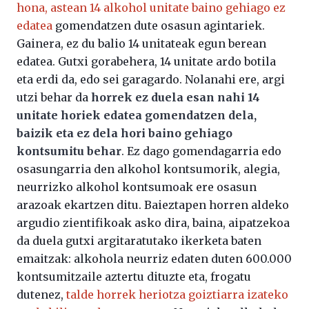
hona, astean 14 alkohol unitate baino gehiago ez
edatea
gomendatzen dute osasun agintariek.
Gainera, ez du balio 14 unitateak egun berean
edatea. Gutxi gorabehera, 14 unitate ardo botila
eta erdi da, edo sei garagardo. Nolanahi ere, argi
utzi behar da
horrek ez duela esan nahi 14
unitate horiek edatea gomendatzen dela,
baizik eta ez dela hori baino gehiago
kontsumitu behar
. Ez dago gomendagarria edo
osasungarria den alkohol kontsumorik, alegia,
neurrizko alkohol kontsumoak ere osasun
arazoak ekartzen ditu. Baieztapen horren aldeko
argudio zientifikoak asko dira, baina, aipatzekoa
da duela gutxi argitaratutako ikerketa baten
emaitzak: alkohola neurriz edaten duten 600.000
kontsumitzaile aztertu dituzte eta, frogatu
dutenez,
talde horrek heriotza goiztiarra izateko