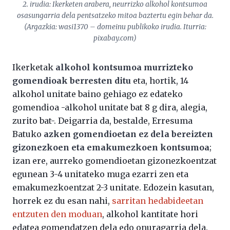
2. irudia: Ikerketen arabera, neurrizko alkohol kontsumoa
osasungarria dela pentsatzeko mitoa baztertu egin behar da.
(Argazkia: wasi1370 – domeinu publikoko irudia. Iturria:
pixabay.com)
Ikerketak
alkohol kontsumoa murrizteko
gomendioak berresten ditu
eta, hortik, 14
alkohol unitate baino gehiago ez edateko
gomendioa -alkohol unitate bat 8 g dira, alegia,
zurito bat-. Deigarria da, bestalde, Erresuma
Batuko
azken gomendioetan ez dela bereizten
gizonezkoen eta emakumezkoen kontsumoa
;
izan ere, aurreko gomendioetan gizonezkoentzat
egunean 3-4 unitateko muga ezarri zen eta
emakumezkoentzat 2-3 unitate. Edozein kasutan,
horrek ez du esan nahi,
sarritan hedabideetan
entzuten den moduan
, alkohol kantitate hori
edatea gomendatzen dela edo onuragarria dela.