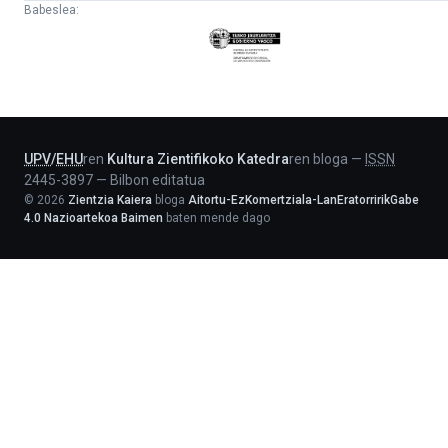
Babeslea:
Eusko
Jaurlaritza
-
Lehendakaritza
UPV
/
EHU
ren
Kultura Zientifikoko Katedra
ren bloga
—
ISSN
2445-3897
—
Bilbon editatua
©
2026
Zientzia Kaiera
bloga
Aitortu-EzKomertziala-LanEratorririkGabe
4.0 Nazioartekoa Baimen
baten mende dago