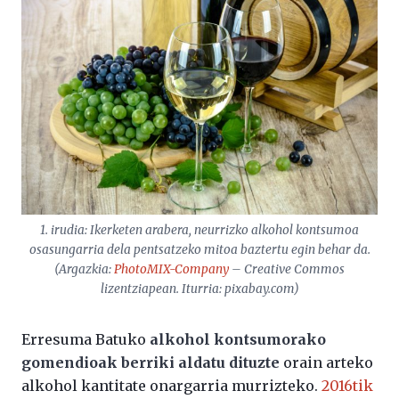
1. irudia: Ikerketen arabera, neurrizko alkohol kontsumoa
osasungarria dela pentsatzeko mitoa baztertu egin behar da.
(Argazkia:
PhotoMIX-Company
– Creative Commos
lizentziapean. Iturria: pixabay.com)
Erresuma Batuko
alkohol kontsumorako
gomendioak berriki aldatu dituzte
orain arteko
alkohol kantitate onargarria murrizteko.
2016tik