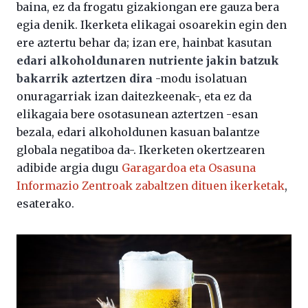
baina, ez da frogatu gizakiongan ere gauza bera
egia denik. Ikerketa elikagai osoarekin egin den
ere aztertu behar da; izan ere, hainbat kasutan
edari alkoholdunaren nutriente jakin batzuk
bakarrik aztertzen dira
-modu isolatuan
onuragarriak izan daitezkeenak-, eta ez da
elikagaia bere osotasunean aztertzen -esan
bezala, edari alkoholdunen kasuan balantze
globala negatiboa da-. Ikerketen okertzearen
adibide argia dugu
Garagardoa eta Osasuna
Informazio Zentroak zabaltzen dituen ikerketak
,
esaterako.