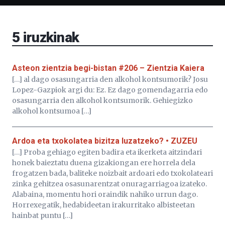
Bizkaia
Aretoa-
EHU…
5
iruzkinak
Asteon zientzia begi-bistan #206 – Zientzia Kaiera
[…] al dago osasungarria den alkohol kontsumorik? Josu
Lopez-Gazpiok argi du: Ez. Ez dago gomendagarria edo
osasungarria den alkohol kontsumorik. Gehiegizko
alkohol kontsumoa […]
Ardoa eta txokolatea bizitza luzatzeko? • ZUZEU
[…] Proba gehiago egiten badira eta ikerketa aitzindari
honek baieztatu duena gizakiongan ere horrela dela
frogatzen bada, baliteke noizbait ardoari edo txokolateari
zinka gehitzea osasunarentzat onuragarriagoa izateko.
Alabaina, momentu hori oraindik nahiko urrun dago.
Horrexegatik, hedabideetan irakurritako albisteetan
hainbat puntu […]