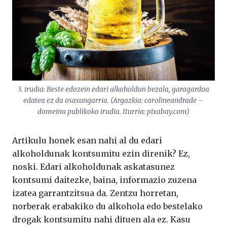
3. irudia: Beste edozein edari alkoholdun bezala, garagardoa
edatea ez da osasungarria. (Argazkia: carolineandrade –
domeinu publikoko irudia. Iturria: pixabay.com)
Artikulu honek esan nahi al du edari
alkoholdunak kontsumitu ezin direnik? Ez,
noski. Edari alkoholdunak askatasunez
kontsumi daitezke, baina, informazio zuzena
izatea garrantzitsua da. Zentzu horretan,
norberak erabakiko du alkohola edo bestelako
drogak kontsumitu nahi dituen ala ez. Kasu