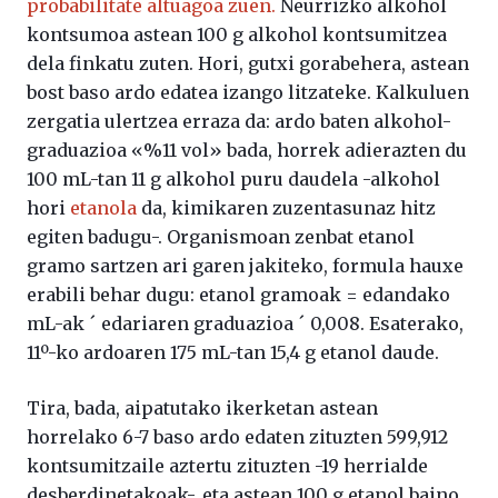
probabilitate altuagoa zuen.
Neurrizko alkohol
kontsumoa astean 100 g alkohol kontsumitzea
dela finkatu zuten. Hori, gutxi gorabehera, astean
bost baso ardo edatea izango litzateke. Kalkuluen
zergatia ulertzea erraza da: ardo baten alkohol-
graduazioa «%11 vol» bada, horrek adierazten du
100 mL-tan 11 g alkohol puru daudela -alkohol
hori
etanola
da, kimikaren zuzentasunaz hitz
egiten badugu-. Organismoan zenbat etanol
gramo sartzen ari garen jakiteko, formula hauxe
erabili behar dugu: etanol gramoak = edandako
mL-ak ´ edariaren graduazioa ´ 0,008. Esaterako,
11º-ko ardoaren 175 mL-tan 15,4 g etanol daude.
Tira, bada, aipatutako ikerketan astean
horrelako 6-7 baso ardo edaten zituzten 599,912
kontsumitzaile aztertu zituzten -19 herrialde
desberdinetakoak-, eta astean 100 g etanol baino