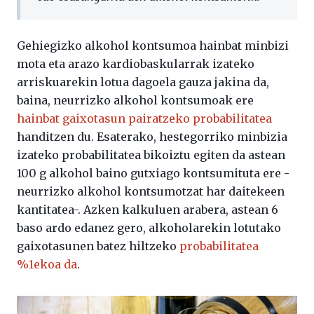
Gehiegizko alkohol kontsumoa hainbat minbizi
mota eta arazo kardiobaskularrak izateko
arriskuarekin lotua dagoela gauza jakina da,
baina, neurrizko alkohol kontsumoak ere
hainbat gaixotasun pairatzeko probabilitatea
handitzen du. Esaterako, hestegorriko minbizia
izateko probabilitatea bikoiztu egiten da astean
100 g alkohol baino gutxiago kontsumituta ere -
neurrizko alkohol kontsumotzat har daitekeen
kantitatea-. Azken kalkuluen arabera, astean 6
baso ardo edanez gero, alkoholarekin lotutako
gaixotasunen batez hiltzeko
probabilitatea
%1ekoa da
.