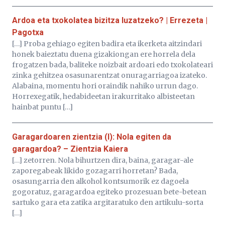
Ardoa eta txokolatea bizitza luzatzeko? | Errezeta |
Pagotxa
[…] Proba gehiago egiten badira eta ikerketa aitzindari
honek baieztatu duena gizakiongan ere horrela dela
frogatzen bada, baliteke noizbait ardoari edo txokolateari
zinka gehitzea osasunarentzat onuragarriagoa izateko.
Alabaina, momentu hori oraindik nahiko urrun dago.
Horrexegatik, hedabideetan irakurritako albisteetan
hainbat puntu […]
Garagardoaren zientzia (I): Nola egiten da
garagardoa? – Zientzia Kaiera
[…] zetorren. Nola bihurtzen dira, baina, garagar-ale
zaporegabeak likido gozagarri horretan? Bada,
osasungarria den alkohol kontsumorik ez dagoela
gogoratuz, garagardoa egiteko prozesuan bete-betean
sartuko gara eta zatika argitaratuko den artikulu-sorta
[…]