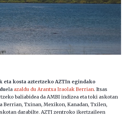
k eta kosta aztertzeko AZTIn egindako
du
ela
azaldu du Arantxa Iraolak Berrian
. Itsas
zeko baliabidea da AMBI indizea eta toki askotan
da Berrian, Txinan, Mexikon, Kanadan, Txilen,
kotan darabilte. AZTI zentroko ikertzaileen