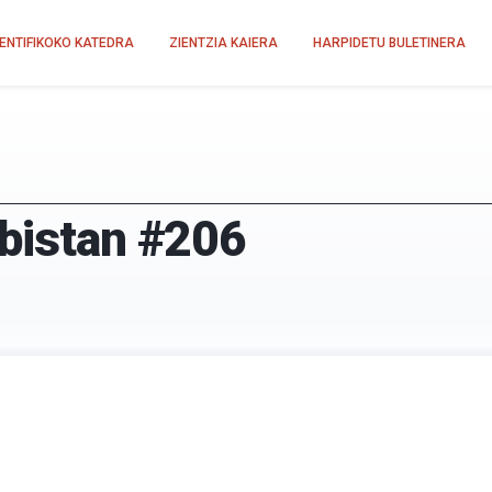
IENTIFIKOKO KATEDRA
ZIENTZIA KAIERA
HARPIDETU BULETINERA
-bistan #206