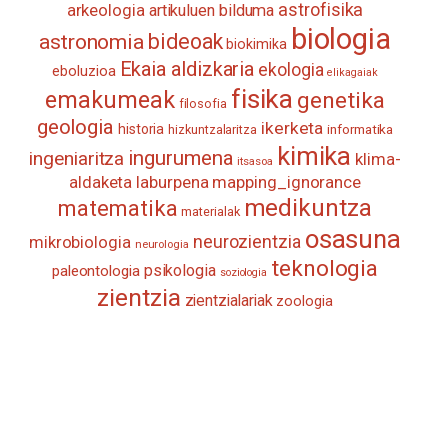
astrofisika
arkeologia
artikuluen bilduma
biologia
astronomia
bideoak
biokimika
Ekaia aldizkaria
ekologia
eboluzioa
elikagaiak
fisika
emakumeak
genetika
filosofia
geologia
ikerketa
historia
informatika
hizkuntzalaritza
kimika
ingurumena
ingeniaritza
klima-
itsasoa
aldaketa
laburpena
mapping_ignorance
medikuntza
matematika
materialak
osasuna
neurozientzia
mikrobiologia
neurologia
teknologia
psikologia
paleontologia
soziologia
zientzia
zientzialariak
zoologia