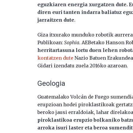
eguzkiaren energia xurgatzen dute. E
diren euri tanten indarra baliatuz egu
jarraitzen dute
.
Giza itxurako munduko robotik aurrera
Publikoan:
Sophia
. AEBetako Hanson Rob
herritartasuna lortu duen lehen robo
kontatzen dute
Nazio Batuen Erakunde
Gidari izendatu zuela 2016ko azaroan.
Geologia
Guatemalako Volcán de Fuego sumendia 
erupzioan hodei piroklastikoak gertatze
beroko jausi erraldoiak, lahar direlako
piroklastikoa erupzio bolkaniko batzu
arroka isuri laster eta beroa sumendit