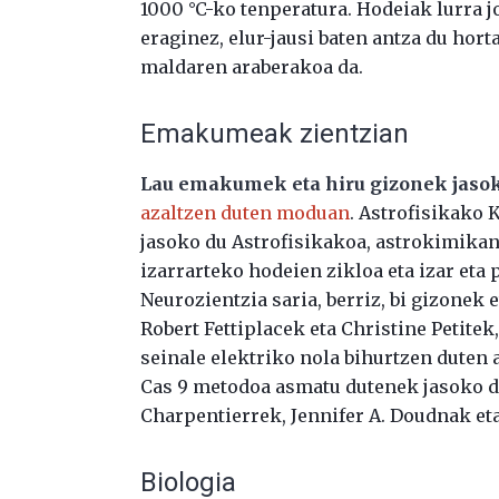
1000 °C-ko tenperatura. Hodeiak lurra j
eraginez, elur-jausi baten antza du hort
maldaren araberakoa da.
Emakumeak zientzian
Lau emakumek eta hiru gizonek jasoko
azaltzen duten moduan
. Astrofisikako 
jasoko du Astrofisikakoa, astrokimikan
izarrarteko hodeien zikloa eta izar eta
Neurozientzia saria, berriz, bi gizone
Robert Fettiplacek eta Christine Petitek
seinale elektriko nola bihurtzen duten
Cas 9 metodoa asmatu dutenek jasoko d
Charpentierrek, Jennifer A. Doudnak eta
Biologia