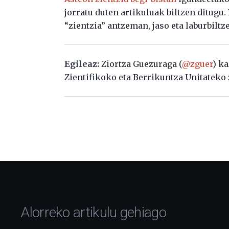
jorratu duten artikuluak biltzen ditugu
“zientzia” antzeman, jaso eta laburbiltz
Egileaz:
Ziortza Guezuraga (
@zguer
) ka
Zientifikoko eta Berrikuntza Unitateko 
Alorreko artikulu gehiago