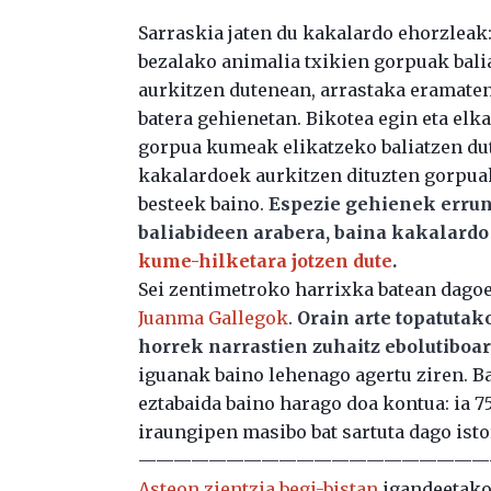
Sarraskia jaten du kakalardo ehorzleak:
bezalako animalia txikien gorpuak bali
aurkitzen dutenean, arrastaka eramaten
batera gehienetan. Bikotea egin eta el
gorpua kumeak elikatzeko baliatzen du
kakalardoek aurkitzen dituzten gorpuak
besteek baino.
Espezie gehienek errun
baliabideen arabera, baina kakalardo 
kume-hilketara jotzen dute
.
Sei zentimetroko harrixka batean dagoe
Juanma Gallegok
.
Orain arte topatuta
horrek narrastien zuhaitz ebolutiboa
iguanak baino lehenago agertu ziren. 
eztabaida baino harago doa kontua: ia 75
iraungipen masibo bat sartuta dago isto
————————————————————
Asteon zientzia begi-bistan
igandeetako 