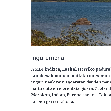
Ingurumena
AMBI indizea, Euskal Herriko padura
lanabesak mundu mailako onespena 
inguruneak zein egoeratan dauden neurt
hartu dute erreferentzia gisara: Zeelan
Marokon, Indian, Europa osoan… Toki as
lorpen garrantzitsua.