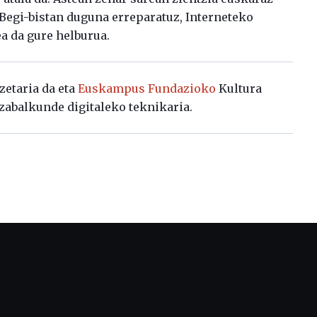
. Begi-bistan duguna erreparatuz, Interneteko
ea da gure helburua.
zetaria da eta
Euskampus Fundazioko
Kultura
zabalkunde digitaleko teknikaria.