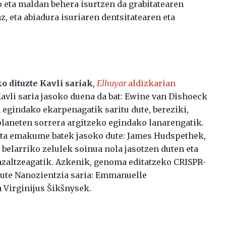
o eta maldan behera isurtzen da grabitatearen
az, eta abiadura isuriaren dentsitatearen eta
 dituzte Kavli sariak
,
Elhuyar
aldizkarian
Kavli saria jasoko duena da bat: Ewine van Dishoeck
 egindako ekarpenagatik saritu dute, bereziki,
 planeten sorrera argitzeko egindako lanarengatik.
k eta emakume batek jasoko dute: James Hudspethek,
, belarriko zelulek soinua nola jasotzen duten eta
 azaltzeagatik. Azkenik, genoma editatzeko CRISPR-
ute Nanozientzia saria: Emmanuelle
 Virginijus Šikšnysek.