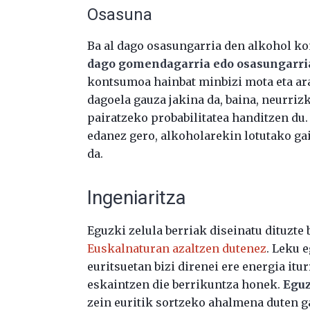
Osasuna
Ba al dago osasungarria den alkohol 
dago gomendagarria edo osasungarri
kontsumoa hainbat minbizi mota eta ar
dagoela gauza jakina da, baina, neurri
pairatzeko probabilitatea handitzen du.
edanez gero, alkoholarekin lotutako ga
da.
Ingeniaritza
Eguzki zelula berriak diseinatu dituzte b
Euskalnaturan azaltzen dutenez
. Leku 
euritsuetan bizi direnei ere energia itu
eskaintzen die berrikuntza honek.
Eguz
zein euritik sortzeko ahalmena duten ga