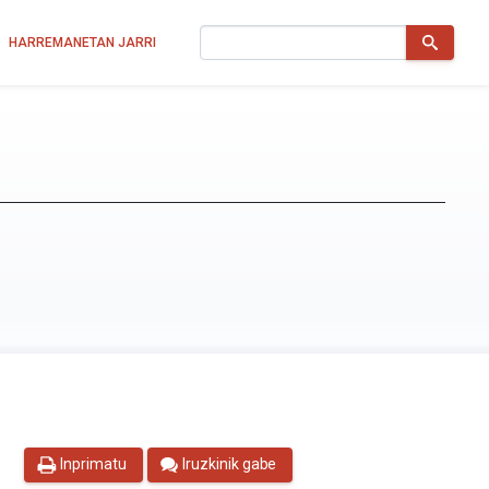
Bilatu
HARREMANETAN JARRI
Inprimatu
Iruzkinik gabe