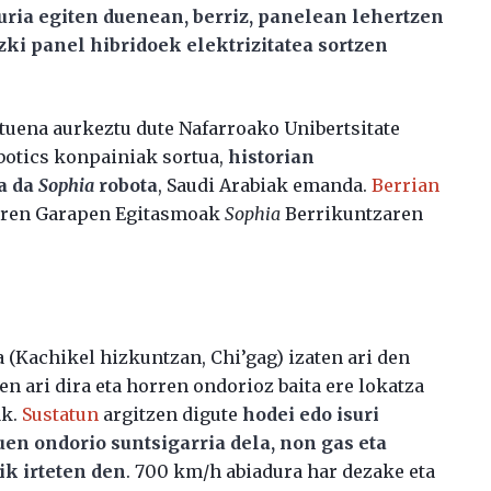
uria egiten duenean, berriz, panelean lehertzen
zki panel hibridoek elektrizitatea sortzen
tuena aurkeztu dute Nafarroako Unibertsitate
otics konpainiak sortua,
historian
ta da
Sophia
robota
, Saudi Arabiak emanda.
Berrian
aren Garapen Egitasmoak
Sophia
Berrikuntzaren
(Kachikel hizkuntzan, Chi’gag) izaten ari den
n ari dira eta horren ondorioz baita ere lokatza
ak.
Sustatun
argitzen digute
hodei edo isuri
en ondorio suntsigarria dela, non gas eta
ik irteten den
. 700 km/h abiadura har dezake eta