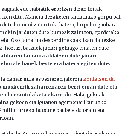
 saguak edo habiatik erortzen diren txitak
atzen ditu. Maneia dezaketen tamainako gorpu bat
 dute komeni zaien toki batera, lurpeko ganbara
karrekin jarduten dute kumeak zaintzen, gordetako
tela. Oso tamaina desberdinekoak izan daitezke
, hortaz, batzuek janari gehiago ematen dute
aldiaren tamaina aldatzen dute janari
ehorzle hauek beste era batera egiten dute:
la hamar mila espezieren jatorria
kontatzen du
ko muskerrik zaharrenaren berri eman dute eta
ren berrantolaketa ekarri du
. Hala, gekoak
Baina gekoen eta iguanen agerpenari buruzko
 milioi urteko hutsune bat bete da orain eta
rioan.
———–
atala da. Astean zehar sarean zientzia euskaraz