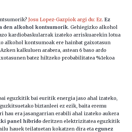
kontsumorik?
Josu Lopez-Gazpiok argi du: Ez
.
Ez
a den alkohol kontsumorik
. Gehiegizko alkohol
azo kardiobaskularrak izateko arriskuarekin lotua
zko alkohol kontsumoak ere hainbat gaixotasun
 Azken kalkuluen arabera, astean 6 baso ardo
ixotasunen batez hiltzeko probabilitatea %1ekoa
ai eguzkitik bai euritik energia jaso ahal izateko,
eguzkitsuetako biztanleei ez ezik, baita eremu
rri hau era jasangarrian erabili ahal izateko aukera
ki panel hibrido
deritzen elektrizitatea eguzkitik
ilu hauek teilatuetan kokatzen dira eta
egunez