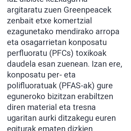
argitaratu zuen Greenpeacek
zenbait etxe komertzial
ezagunetako mendirako arropa
eta osagarrietan konposatu
perfluoratu (PFCs) toxikoak
daudela esan zuenean. Izan ere,
konposatu per- eta
polifluoratuak (PFAS-ak) gure
eguneroko bizitzan erabiltzen
diren material eta tresna
ugaritan aurki ditzakegu euren
egiturak ematen dizkien