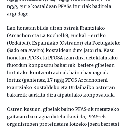
ng/g, gure kostaldean PFASs iturriak badirela
argi dago.
Lan honetan bildu diren ostrak Frantziako
(Arcachon eta La Rochelle), Euskal Herriko
(Urdaibai), Espainiako (Ostranor) eta Portugaleko
(Sado eta Aveiro) kostaldean dute jatorria. Kasu
honetan PFOS eta PFOSA izan dira detektatutako
fluordun konposatu bakarrak, betiere gibelean
lortutako kontzentrazioak baino baxuagoak
lortuz (gehienez, 1.7 ng/g PFOS Arcachonen).
Frantziako Kostaldeko eta Urdaibaiko ostretan
bakarrik aurkitu dira aipatutako konposatuak.
Ostren kasuan, gibelak baino PFAS-ak metatzeko
gaitasun baxuagoa dutela ikusi da, PFAS-ek
organismoen proteinetara lotzeko joera berretsi