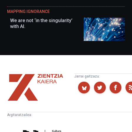
MAPPING IGNORANCE
We are not ‘in the singularity’
with AI.
Zientzia
Jarrai gaitzazu:
Kaiera
Argitaratzailea:
Kultura
Euskampus
Zientifikoko
Fundazioa