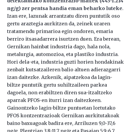
detektatutako kontzentrazio-mailek (443-1.214
ng/g) zer pentsa handia eman beharko luteke
.
Izan ere, lazunak arrantzatu diren puntutik oso
gertu araztegia aurkitzen da, zeinek uraren
tratamendu primarioa egin ondoren, emaria
berriro itsasadarrera isurtzen duen. Era berean,
Gernikan hainbat industria dago, hala nola,
metalurgia, automozioa, eta plastiko industria.
Hori dela-eta, industria guzti horien hondakinak
zenbait kutsatzaileren balio altuen adierazgarri
izan daitezke. Azkenik, aipatzekoa da lagin-
biltze puntutik gertu suhiltzaileen parkea
dagoela, non erabiltzen diren sua-itzaltzeko
aparrak PFOS-en iturri izan daitezkeen.
Gainontzeko lagin-biltze puntuetan lortutako
PFOS kontzentrazioak Gernikan aurkitutakoak
baino baxuagoak badira ere, Arriluzen 9,0-37,6
ng/g, Plentzian 3,8-11,7 ng/g eta Pasaian 5,9-6,7