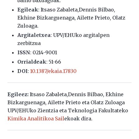
baino baxuagoak.
Egileak
: Itsaso Zabaleta,Dennis Bilbao,
Ekhine Bizkarguenaga, Ailette Prieto, Olatz
Zuloaga.
Argitaletxea
: UPV/EHUko argitalpen
zerbitzua
ISSN
: 0214-9001
Orrialdeak
: 51-66
DOI
:
10.1387/ekaia.17830
Egileez:
Itsaso Zabaleta,Dennis Bilbao, Ekhine
Bizkarguenaga, Ailette Prieto eta Olatz Zuloaga
UPV/EHUko Zientzia eta Teknologia Fakultateko
Kimika Analitikoa Sail
ekoak dira.