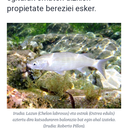
propietate bereziei esker.
Irudia: Lazun (Chelon labrosus) eta ostrak (Ostrea edulis)
aztertu dira kutsaduraren balorazio bat egin ahal izateko.
(Irudia: Roberto Pillon).