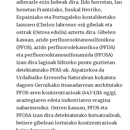
adierazle ezin hobeak dira. Ildo horretan, lan
honetan Frantziako, Euskal Herriko,
Espainiako eta Portugaleko kostaldeetako
lazunen (Chelon labrosus-en) gibelak eta
ostrak (Ostrea edulis) aztertu dira. Gibelen
kasuan, azido perfluorooktanosulfonikoa
(PFOS), azido perfluorodekanoikoa (PFDA)
eta perfluorooktanosulfonamida (PFOSA)
izan dira laginak biltzeko puntu guztietan
detektatutako PFAS-ak. Aipatzekoa da
Urdaibaiko Erreserba Naturalean kokatuta
dagoen Gernikako itsasadarrean aurkitutako
PFOS-aren kontzentrazioak (443-1214 ng/g),
araztegiaren edota industriaren eragina
nabarmenduz. Ostren kasuan, PFOS eta
PFOSA izan dira detektatutako kutsatzaileak,
betiere gibelean lortutako kontzentrazioak