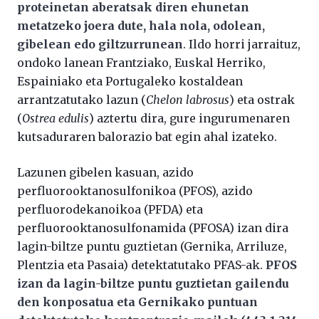
proteinetan aberatsak diren ehunetan
metatzeko joera dute, hala nola, odolean,
gibelean edo giltzurrunean
. Ildo horri jarraituz,
ondoko lanean Frantziako, Euskal Herriko,
Espainiako eta Portugaleko kostaldean
arrantzatutako lazun (
Chelon labrosus
) eta ostrak
(
Ostrea edulis
) aztertu dira, gure ingurumenaren
kutsaduraren balorazio bat egin ahal izateko.
Lazunen gibelen kasuan, azido
perfluorooktanosulfonikoa (PFOS), azido
perfluorodekanoikoa (PFDA) eta
perfluorooktanosulfonamida (PFOSA) izan dira
lagin-biltze puntu guztietan (Gernika, Arriluze,
Plentzia eta Pasaia) detektatutako PFAS-ak.
PFOS
izan da lagin-biltze puntu guztietan gailendu
den konposatua eta Gernikako puntuan