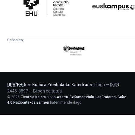
Katedra
Babeslea:
Eusko
Jaurlaritza
-
Lehendakaritza
UPV
/
EHU
ren
Kultura Zientifikoko Katedra
ren bloga
—
ISSN
2445-3897
—
Bilbon editatua
©
2026
Zientzia Kaiera
bloga
Aitortu-EzKomertziala-LanEratorririkGabe
4.0 Nazioartekoa Baimen
baten mende dago