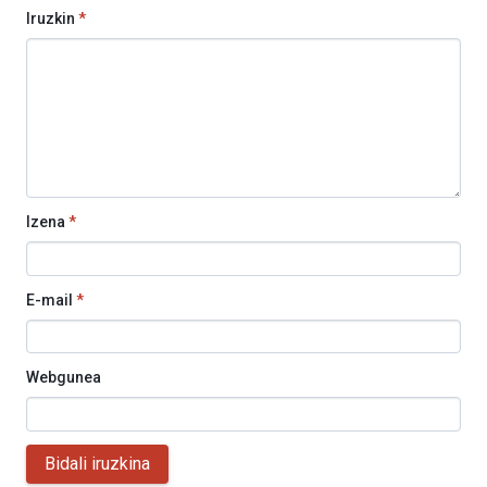
Iruzkin
*
Izena
*
E-mail
*
Webgunea
Bidali iruzkina