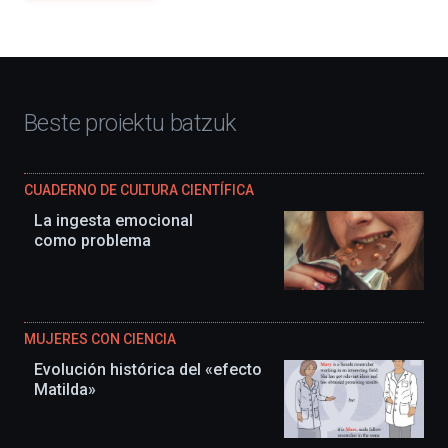
Beste proiektu batzuk
CUADERNO DE CULTURA CIENTÍFICA
La ingesta emocional
como problema
MUJERES CON CIENCIA
Evolución histórica del «efecto
Matilda»