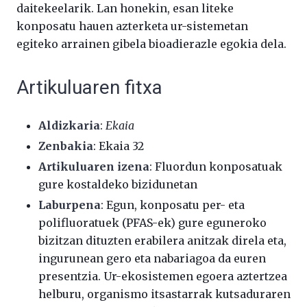
daitekeelarik. Lan honekin, esan liteke
konposatu hauen azterketa ur-sistemetan
egiteko arrainen gibela bioadierazle egokia dela.
Artikuluaren fitxa
Aldizkaria
:
Ekaia
Zenbakia
: Ekaia 32
Artikuluaren izena
: Fluordun konposatuak
gure kostaldeko bizidunetan
Laburpena
: Egun, konposatu per- eta
polifluoratuek (PFAS-ek) gure eguneroko
bizitzan dituzten erabilera anitzak direla eta,
ingurunean gero eta nabariagoa da euren
presentzia. Ur-ekosistemen egoera aztertzea
helburu, organismo itsastarrak kutsaduraren