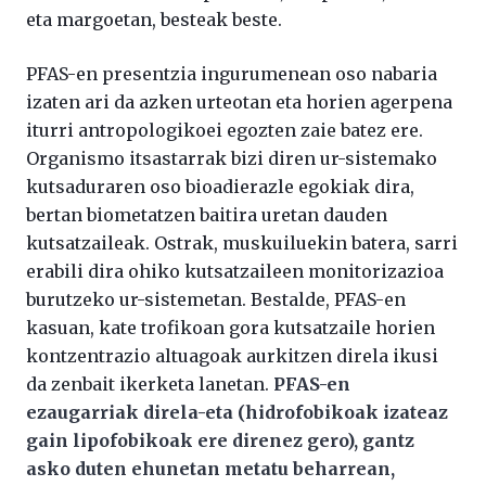
eta margoetan, besteak beste.
PFAS-en presentzia ingurumenean oso nabaria
izaten ari da azken urteotan eta horien agerpena
iturri antropologikoei egozten zaie batez ere.
Organismo itsastarrak bizi diren ur-sistemako
kutsaduraren oso bioadierazle egokiak dira,
bertan biometatzen baitira uretan dauden
kutsatzaileak. Ostrak, muskuiluekin batera, sarri
erabili dira ohiko kutsatzaileen monitorizazioa
burutzeko ur-sistemetan. Bestalde, PFAS-en
kasuan, kate trofikoan gora kutsatzaile horien
kontzentrazio altuagoak aurkitzen direla ikusi
da zenbait ikerketa lanetan.
PFAS-en
ezaugarriak direla-eta (hidrofobikoak izateaz
gain lipofobikoak ere direnez gero), gantz
asko duten ehunetan metatu beharrean,