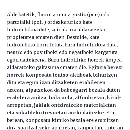
Alde batetik, fluoro atomoz guztiz (per-) edo
partzialki (poli-) ordezkaturiko kate
hidrofobikoa dute, zeinak ura aldaratzeko
propietatea ematen dien. Bestalde, kate
hidrofobiko horri lotuta buru hidrofilikoa dute,
neutro edo positiboki edo negatiboki kargatuta
egon daitekeena. Buru hidrofiliko horrek koipea
aldaratzeko gaitasuna ematen die.
Egitura berezi
horrek konposatu tentso-aktiboak bihurtzen
ditu eta egun izan ditzaketen erabileren
artean, aipatzekoa da babesgarri bezala duten
erabilera anitza; hala nola, alfonbretan, kirol-
arropetan, jakiak ontziratzeko materialetan
eta sukaldeko tresnetan aurki daitezke
. Era
berean, konposatu kimiko bezala ere erabiltzen
dira sua itzaltzeko aparretan, xanpuetan, tintetan