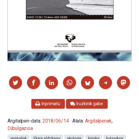
Partekatu
Inprimatu
Iruzkinik gabe
Argitalpen-data:
2018/06/14
· Atala:
Argitalpenak
,
Dibulgazioa
animaliak
Ekaia aldizkaria
ekologia
kimika
kutsadura