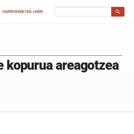
Bilatu
HARREMANETAN JARRI
le kopurua areagotzea