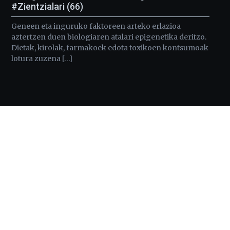
#Zientzialari (66)
Geneen eta inguruko faktoreen arteko erlazioa
aztertzen duen biologiaren atalari epigenetika deritzo.
Dietak, kirolak, farmakoek edota toxikoen kontsumoak
lotura zuzena […]