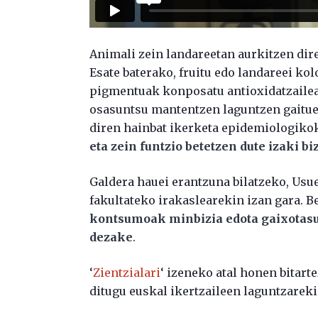
Animali zein landareetan aurkitzen dir
Esate baterako, fruitu edo landareei kol
pigmentuak konposatu antioxidatzailea
osasuntsu mantentzen laguntzen gaituel
diren hainbat ikerketa epidemiologiko
eta zein funtzio betetzen dute izaki b
Galdera hauei erantzuna bilatzeko, Us
fakultateko irakaslearekin izan gara. B
kontsumoak minbizia edota gaixotasu
dezake
.
‘
Zientzialari
‘ izeneko atal honen bitart
ditugu euskal ikertzaileen laguntzareki