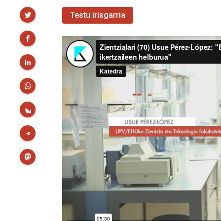
Partekatu
Testu irisgarria