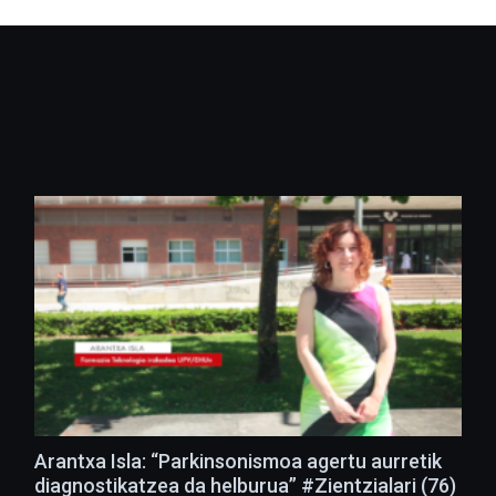
Arantxa Isla: “Parkinsonismoa agertu aurretik
diagnostikatzea da helburua” #Zientzialari (76)