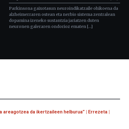
Parkinsona gaixotasun neuroindikatzaile ohikoena da
alzheimerraren ostean eta nerbio sistema zentralean
dopamina izeneko sustantzia jariatzen duten
neuronen galeraren ondorioz ematen […]
 areagotzea da ikertzaileen helburua” | Errezeta |