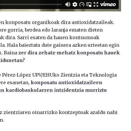
en konposatu organikoak dira antioxidatzaileak.
ore gorria, berdea edo laranja ematen dieten
k dira. Sarri esaten da hauen kontsumoak
a. Hala baieztatu dute gainera azken urteetan egin
k. Baina
zer dira zehatz-mehatz konposatu hauek
izidunetan?
ue Pérez-López UPV/EHUko Zientzia eta Teknologia
ere esanetan,
konposatu antioxidatzaileen
n kardiobaskularren intzidentzia murriztu
ez zientziaren oinarrizko kontzeptuak azaldu nahi
n.