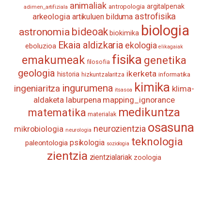
animaliak
antropologia
argitalpenak
adimen_artifiziala
astrofisika
arkeologia
artikuluen bilduma
biologia
astronomia
bideoak
biokimika
Ekaia aldizkaria
ekologia
eboluzioa
elikagaiak
fisika
emakumeak
genetika
filosofia
geologia
ikerketa
historia
informatika
hizkuntzalaritza
kimika
ingurumena
ingeniaritza
klima-
itsasoa
aldaketa
laburpena
mapping_ignorance
medikuntza
matematika
materialak
osasuna
neurozientzia
mikrobiologia
neurologia
teknologia
psikologia
paleontologia
soziologia
zientzia
zientzialariak
zoologia