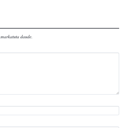
markatuta daude
.