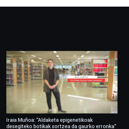
Iraia Muñoa: “Aldaketa epigenetikoak
desegiteko botikak sortzea da gaurko erronka”