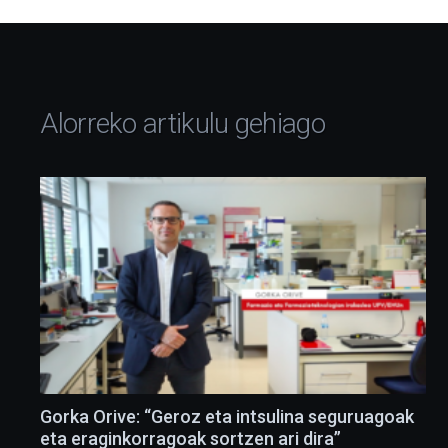
Alorreko artikulu gehiago
Gorka Orive: “Geroz eta intsulina seguruagoak
eta eraginkorragoak sortzen ari dira”