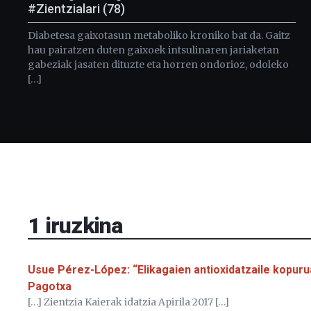
#Zientzialari (78)
Diabetesa gaixotasun metaboliko kroniko bat da. Gaitz
hau pairatzen duten gaixoek intsulinaren jariaketan
gabeziak jasaten dituzte eta horren ondorioz, odoleko
[…]
1
iruzkina
Usue Pérez-López: “Elikagaien antioxidatzaile kopurua
Pagotxa
[…] Zientzia Kaierak idatzia Apirila 2017 […]