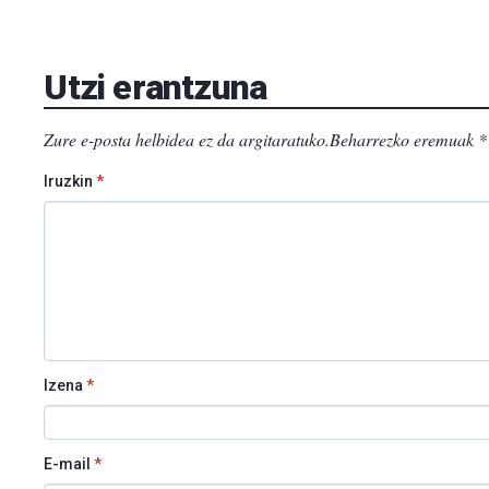
Utzi erantzuna
Zure e-posta helbidea ez da argitaratuko.
Beharrezko eremuak
*
Iruzkin
*
Izena
*
E-mail
*