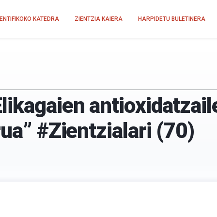
IENTIFIKOKO KATEDRA
ZIENTZIA KAIERA
HARPIDETU BULETINERA
likagaien antioxidatzai
ua” #Zientzialari (70)