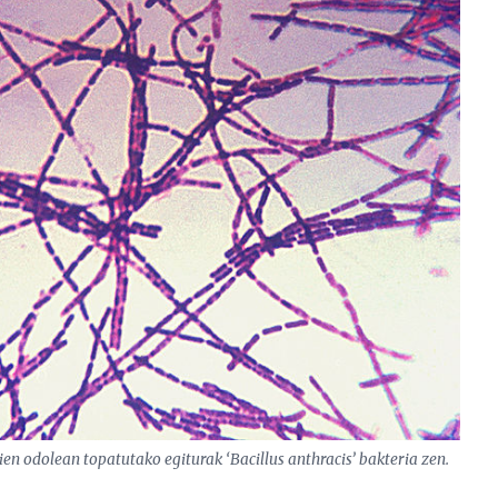
ien odolean topatutako egiturak ‘Bacillus anthracis’ bakteria zen.