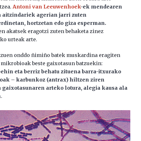
tzea.
Antoni van Leeuwenhoek
-ek mendearen
itzindariek agerian jarri zuten
erdinetan, hortzetan edo giza esperman.
n akatsek eragotzi zuten behaketa zinez
o urteak arte.
u zuen onddo ñimiño batek muskardina eragiten
n mikrobioak beste gaixotasun batzuekin:
behin eta berriz behatu zituena barra-itxurako
koak – karbunkoz (antrax) hiltzen ziren
 gaixotasunaren arteko lotura, alegia kausa ala
n
.