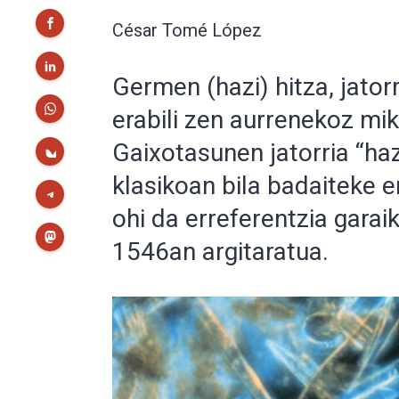
César Tomé López
Germen (hazi) hitza, jator
erabili zen aurrenekoz mi
Gaixotasunen jatorria “haz
klasikoan bila badaiteke e
ohi da erreferentzia garai
1546an argitaratua.