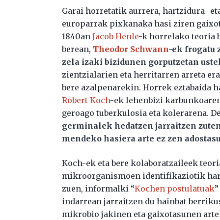
Garai horretatik aurrera, hartzidura- et
europarrak pixkanaka hasi ziren gaixot
1840an
Jacob Henle
-k horrelako teoria 
berean,
Theodor Schwann
-ek frogatu 
zela izaki bizidunen gorputzetan uste
zientzialarien eta herritarren arreta e
bere azalpenarekin. Horrek eztabaida 
Robert Koch
-ek lehenbizi karbunkoaren 
geroago tuberkulosia eta kolerarena. D
germinalek hedatzen jarraitzen zut
mendeko hasiera arte ez zen adostas
Koch-ek eta bere kolaboratzaileek teor
mikroorganismoen identifikaziotik har
zuen, informalki “
Kochen postulatuak
”
indarrean jarraitzen du hainbat berriku
mikrobio jakinen eta gaixotasunen arte