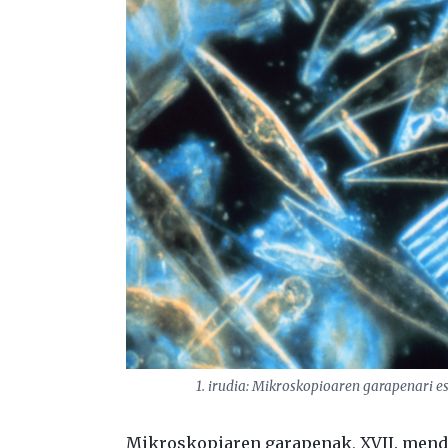
1. irudia: Mikroskopioaren garapenari es
Mikroskopiaren garapenak, XVII. mende