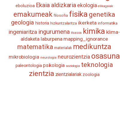
Ekaia aldizkaria
ekologia
eboluzioa
elikagaiak
fisika
emakumeak
genetika
filosofia
geologia
ikerketa
historia
informatika
hizkuntzalaritza
kimika
ingurumena
ingeniaritza
klima-
itsasoa
aldaketa
laburpena
mapping_ignorance
medikuntza
matematika
materialak
osasuna
neurozientzia
mikrobiologia
neurologia
teknologia
psikologia
paleontologia
soziologia
zientzia
zientzialariak
zoologia