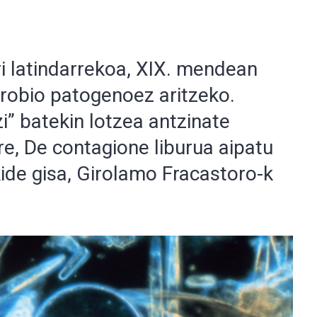
ri latindarrekoa, XIX. mendean
krobio patogenoez aritzeko.
i” batekin lotzea antzinate
re, De contagione liburua aipatu
kide gisa, Girolamo Fracastoro-k