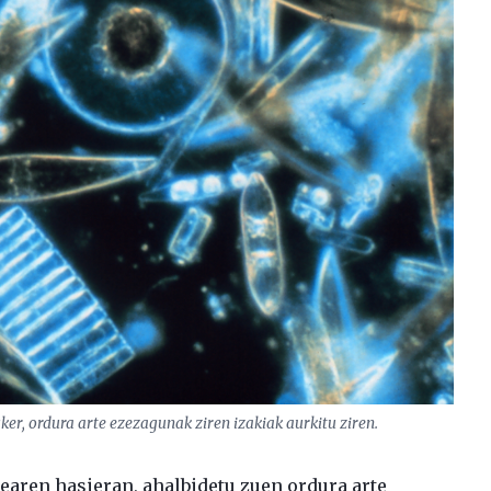
ker, ordura arte ezezagunak ziren izakiak aurkitu ziren.
aren hasieran, ahalbidetu zuen ordura arte