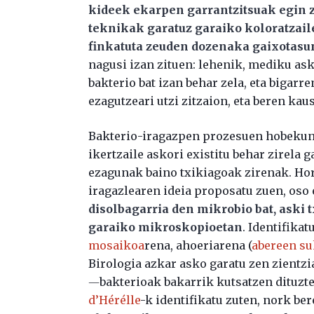
kideek ekarpen garrantzitsuak egin zi
teknikak garatuz garaiko koloratzaile
finkatuta zeuden dozenaka gaixotasu
nagusi izan zituen: lehenik, mediku as
bakterio bat izan behar zela, eta bigar
ezagutzeari utzi zitzaion, eta beren kau
Bakterio-iragazpen prozesuen hobekuntz
ikertzaile askori existitu behar zirela 
ezagunak baino txikiagoak zirenak. Ho
iragazlearen ideia proposatu zuen, oso 
disolbagarria den mikrobio bat, aski t
garaiko mikroskopioetan
. Identifika
mosaikoa
rena, ahoeriarena (
abereen su
Birologia azkar asko garatu zen zientz
―bakterioak bakarrik kutsatzen dituz
d’Hérélle
-k identifikatu zuten, nork be