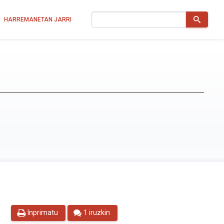
Bilatu
HARREMANETAN JARRI
Inprimatu
1 iruzkin