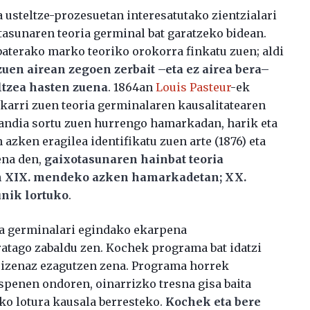
a usteltze-prozesuetan interesatutako zientzialari
asunaren teoria germinal bat garatzeko bidean.
baterako marko teoriko orokorra finkatu zuen; aldi
zuen airean zegoen zerbait –eta ez airea bera–
ltzea hasten zuena
. 1864an
Louis Pasteur
-ek
rakarri zuen teoria germinalaren kausalitatearen
handia sortu zuen hurrengo hamarkadan, harik eta
azken eragilea identifikatu zuen arte (1876) eta
ena den,
gaixotasunaren hainbat teoria
en XIX. mendeko azken hamarkadetan; XX.
unik lortuko
.
ia germinalari egindako ekarpena
atago zabaldu zen. Kochek programa bat idatzi
 izenaz ezagutzen zena. Programa horrek
spenen ondoren, oinarrizko tresna gisa baita
ko lotura kausala berresteko.
Kochek eta bere