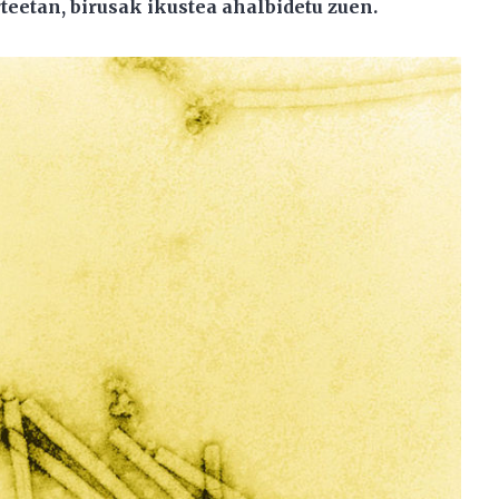
eetan, birusak ikustea ahalbidetu zuen.