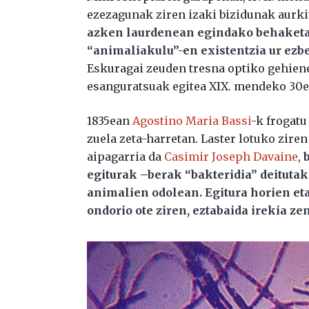
ezezagunak ziren izaki bizidunak aurki
azken laurdenean egindako behaketa a
“animaliakulu”-en existentzia ur ezb
Eskuragai zeuden tresna optiko gehiene
esanguratsuak egitea XIX. mendeko 30ek
1835ean
Agostino Maria Bassi
-k frogat
zuela zeta-harretan. Laster lotuko zire
aipagarria da
Casimir Joseph Davaine
,
egiturak –berak “bakteridia” deituta
animalien odolean. Egitura horien eta
ondorio ote ziren, eztabaida irekia ze