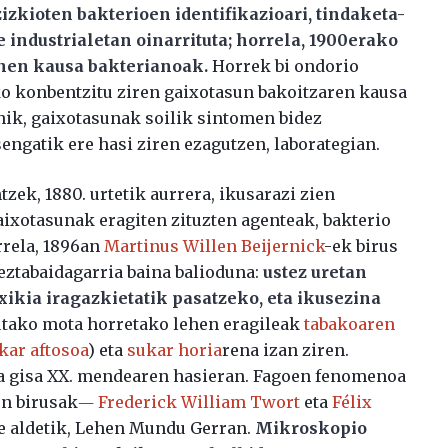
zkioten bakterioen identifikazioari, tindaketa-
 industrialetan oinarrituta; horrela, 1900erako
nen kausa bakterianoak.
Horrek bi ondorio
ko konbentzitu ziren gaixotasun bakoitzaren kausa
renik, gaixotasunak soilik sintomen bidez
sengatik ere hasi ziren ezagutzen, laborategian.
ek, 1880. urtetik aurrera, ikusarazi zien
gaixotasunak eragiten zituzten agenteak, bakterio
rrela, 1896an
Martinus Willen Beijernick
-ek birus
eztabaidagarria baina balioduna:
ustez uretan
xikia iragazkietatik pasatzeko, eta ikusezina
tutako mota horretako lehen eragileak
tabakoaren
kar aftosoa
) eta
sukar horia
rena izan ziren.
ia gisa XX. mendearen hasieran. Fagoen fenomenoa
ten birusak―
Frederick William Twort
eta
Félix
re aldetik, Lehen Mundu Gerran.
Mikroskopio