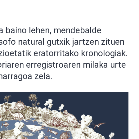
ea baino lehen, mendebalde
sofo natural gutxik jartzen zituen
ioetatik eratorritako kronologiak.
oriaren erregistroaren milaka urte
harragoa zela.