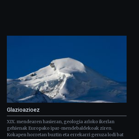
Glazioazioez
XIX. mendearen hasieran, geologia arloko ikerlan
gehienak Europako ipar-mendebaldekoak ziren.
Kokapen horretan buztin eta errekarri geruza lodi bat