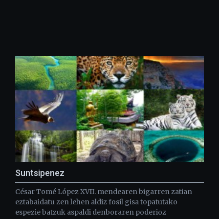
Suntsipenez
César Tomé López XVII. mendearen bigarren zatian
eztabaidatu zen lehen aldiz fosil gisa topatutako
espezie batzuk aspaldi denboraren poderioz