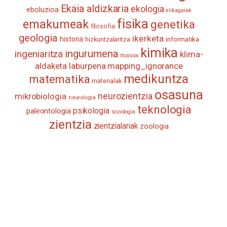
Ekaia aldizkaria
ekologia
eboluzioa
elikagaiak
fisika
emakumeak
genetika
filosofia
geologia
ikerketa
historia
informatika
hizkuntzalaritza
kimika
ingurumena
ingeniaritza
klima-
itsasoa
aldaketa
laburpena
mapping_ignorance
medikuntza
matematika
materialak
osasuna
neurozientzia
mikrobiologia
neurologia
teknologia
psikologia
paleontologia
soziologia
zientzia
zientzialariak
zoologia