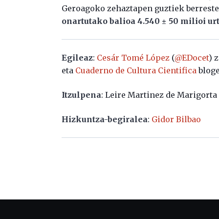
Geroagoko zehaztapen guztiek berreste
onartutako balioa 4.540 ± 50 milioi ur
Egileaz
:
Cesár Tomé López
(
@EDocet
) 
eta
Cuaderno de Cultura Cientifica
bloge
Itzulpena
: Leire Martinez de Marigorta
Hizkuntza-begiralea
:
Gidor Bilbao