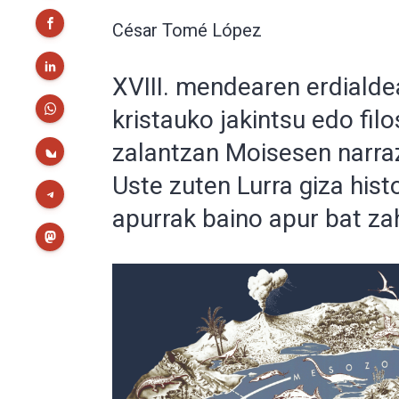
César Tomé López
XVIII. mendearen erdiald
kristauko jakintsu edo filo
zalantzan Moisesen narraz
Uste zuten Lurra giza hist
apurrak baino apur bat za