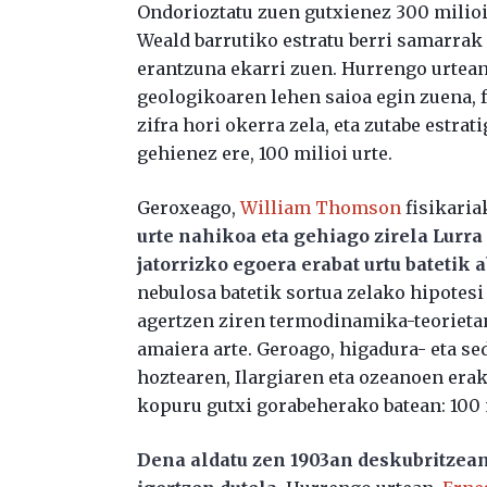
Ondorioztatu zuen gutxienez 300 milioi
Weald barrutiko estratu berri samarrak
erantzuna ekarri zuen. Hurrengo urtea
geologikoaren lehen saioa egin zuena, 
zifra hori okerra zela, eta zutabe estra
gehienez ere, 100 milioi urte.
Geroxeago,
William Thomson
fisikaria
urte nahikoa eta gehiago zirela Lurr
jatorrizko egoera erabat urtu batetik a
nebulosa batetik sortua zelako hipotesi 
agertzen ziren termodinamika-teorieta
amaiera arte. Geroago, higadura- eta s
hoztearen, Ilargiaren eta ozeanoen erak
kopuru gutxi gorabeherako batean: 100 m
Dena aldatu zen 1903an deskubritzea