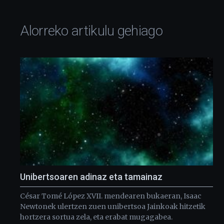
Alorreko artikulu gehiago
Unibertsoaren adinaz eta tamainaz
César Tomé López XVII. mendearen bukaeran, Isaac
Newtonek ulertzen zuen unibertsoa Jainkoak hitzetik
hortzera sortua zela, eta erabat mugagabea.