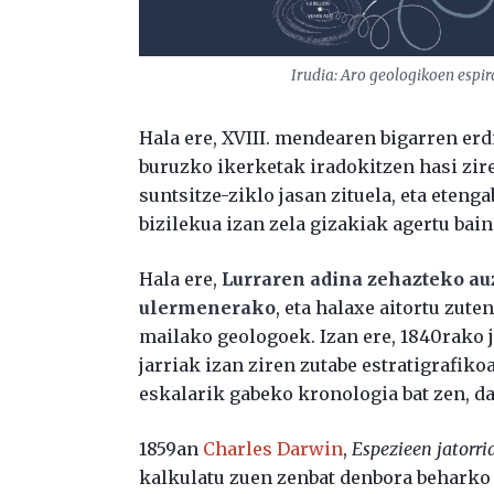
Irudia: Aro geologikoen espira
Hala ere, XVIII. mendearen bigarren erdi
buruzko ikerketak iradokitzen hasi zire
suntsitze-ziklo jasan zituela, eta eteng
bizilekua izan zela gizakiak agertu bai
Hala ere,
Lurraren adina zehazteko au
ulermenerako
, eta halaxe aitortu zute
mailako geologoek. Izan ere, 1840rako 
jarriak izan ziren zutabe estratigrafiko
eskalarik gabeko kronologia bat zen, da
1859an
Charles Darwin
,
Espezieen jatorri
kalkulatu zuen zenbat denbora beharko z