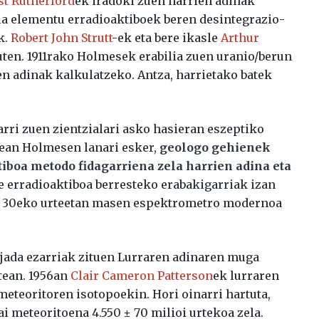
st Rutherford
ek iradoki zuen harrien adinak
a elementu erradioaktiboek beren desintegrazio-
k.
Robert John Strutt
-ek eta bere ikasle
Arthur
uten. 1911rako Holmesek erabilia zuen uranio/berun
en adinak kalkulatzeko. Antza, harrietako batek
arri zuen zientzialari asko hasieran eszeptiko
atean Holmesen lanari esker,
geologo gehienek
tiboa metodo fidagarriena zela harrien adina eta
ze erradioaktiboa berresteko erabakigarriak izan
ta 30eko urteetan masen espektrometro modernoa
jada ezarriak zituen Lurraren adinaren muga
rtean. 1956an
Clair Cameron Patterson
ek lurraren
meteoritoren isotopoekin. Hori oinarri hartuta,
i meteoritoena 4.550 ± 70 milioi urtekoa zela.