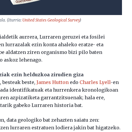
la. (Iturria:
United States Geological Survey
)
aldetik aurrera, Lurraren geruzei eta fosilei
n lurrazalak ezin konta ahaleko eratze- eta
abe aldatzen ziren organismo bizi pilo baten
no askoz lehenago.
ziak ezin helduzkoa zirudien giza
n, besteak beste,
James Hutton
edo
Charles Lyell
-en
jada identifikatuak eta hurrenkera kronologikoan
aren azpizatiketa garrantzitsuenak; hala ere,
tarik gabeko Lurraren historia bat.
a
n, data geologiko bat zehazten saiatu zen:
en lurraren estratuen lodiera jakin bat higatzeko.