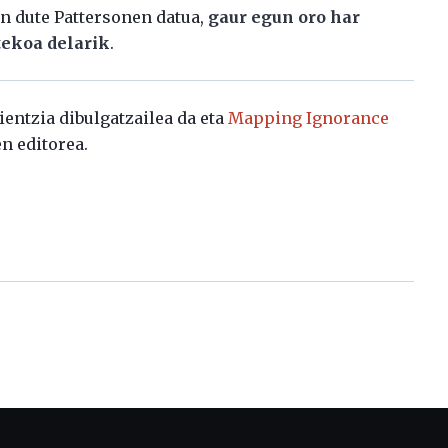
n dute Pattersonen datua,
gaur egun oro har
tekoa delarik
.
zientzia dibulgatzailea da eta
Mapping Ignorance
n editorea.