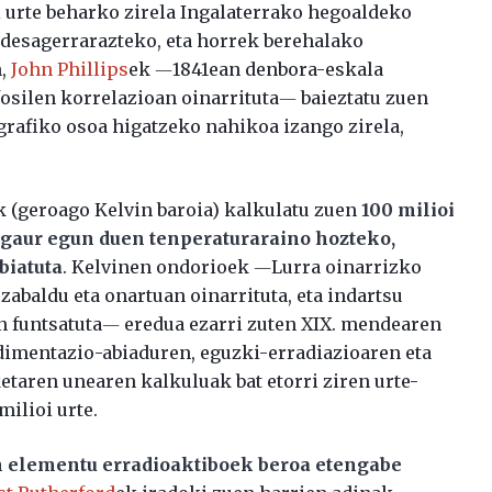
 urte beharko zirela Ingalaterrako hegoaldeko
 desagerrarazteko, eta horrek berehalako
n,
John Phillips
ek ―1841ean denbora-eskala
fosilen korrelazioan oinarrituta― baieztatu zuen
tigrafiko osoa higatzeko nahikoa izango zirela,
k (geroago Kelvin baroia) kalkulatu zuen
100 milioi
a gaur egun duen tenperaturaraino hozteko,
biatuta
. Kelvinen ondorioek ―Lurra oinarrizko
zabaldu eta onartuan oinarrituta, eta indartsu
n funtsatuta― eredua ezarri zuten XIX. mendearen
edimentazio-abiaduren, eguzki-erradiazioaren eta
etaren unearen kalkuluak bat etorri ziren urte-
ilioi urte.
n elementu erradioaktiboek beroa etengabe