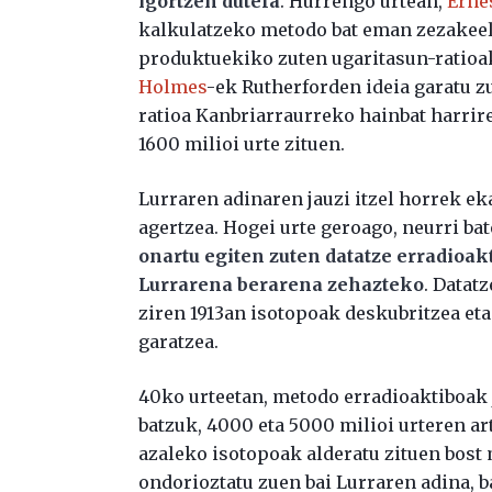
igortzen dutela
. Hurrengo urtean,
Erne
kalkulatzeko metodo bat eman zezakeel
produktuekiko zuten ugaritasun-ratioa
Holmes
-ek Rutherforden ideia garatu z
ratioa Kanbriarraurreko hainbat harrir
1600 milioi urte zituen.
Lurraren adinaren jauzi itzel horrek ek
agertzea. Hogei urte geroago, neurri b
onartu egiten zuten datatze erradioak
Lurrarena berarena zehazteko
. Datat
ziren 1913an isotopoak deskubritzea e
garatzea.
40ko urteetan, metodo erradioaktiboak 
batzuk, 4000 eta 5000 milioi urteren a
azaleko isotopoak alderatu zituen bost 
ondorioztatu zuen bai Lurraren adina, ba