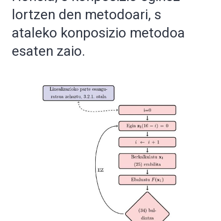
lortzen den metodoari, s
ataleko konposizio metodoa
esaten zaio.