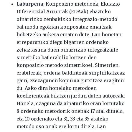
Laburpena
: Konposizio metodoek, Ekuazio
Diferentzial Arruntak (EDAak) ebazteko
oinarrizko zenbakizko integrazio-metodo
bat modu egokian konposatuz emaitzak
hobetzeko aukera ematen dute. Lan honetan
erreparatuko diegu bigarren ordenako
zehaztasuna duen oinarrizko integratzaile
simetriko bat erabiliz lortzen den
konposizio metodo simetrikoei. Simetrien
erabilerak, ordena-baldintzak sinplifikatzeaz
gain, ezezagunen kopurua gutxitzea eragiten
du. Asko dira honelako metodoen
koefizienteak bilatzen jardun duten autoreak.
Honela, ezaguna da aipaturiko eran lortutako
8 ordenako metodorik onenak 17 atal dituela,
eta 10 ordenako eta 31, 33 eta 35 ataleko
metodo oso onak ere lortu direla. Lan