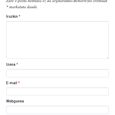
Zure e-posta helbidea ez da argitaratuko.
Beharrezko eremuak
*
markatuta daude
.
Iruzkin
*
Izena
*
E-mail
*
Webgunea