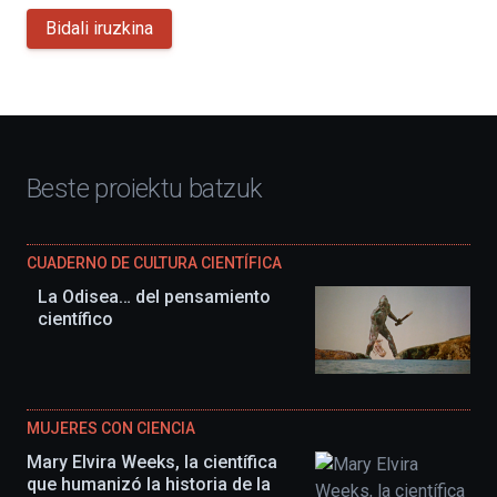
Bidali iruzkina
Beste proiektu batzuk
CUADERNO DE CULTURA CIENTÍFICA
La Odisea… del pensamiento
científico
MUJERES CON CIENCIA
Mary Elvira Weeks, la científica
que humanizó la historia de la