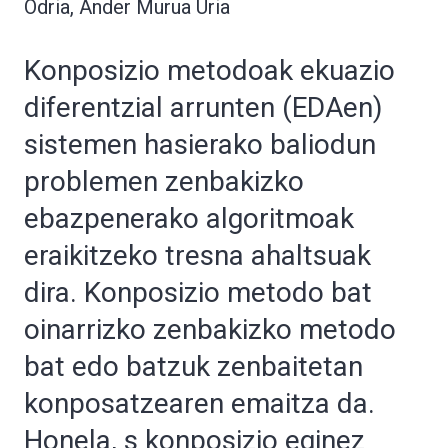
Odria, Ander Murua Uria
Konposizio metodoak ekuazio
diferentzial arrunten (EDAen)
sistemen hasierako baliodun
problemen zenbakizko
ebazpenerako algoritmoak
eraikitzeko tresna ahaltsuak
dira. Konposizio metodo bat
oinarrizko zenbakizko metodo
bat edo batzuk zenbaitetan
konposatzearen emaitza da.
Honela, s konposizio eginez