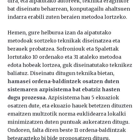
dira, eta aipatutako autoreek, teknika eraginkor
bat diseinatu beharrean, konputagailu ahaltsuen
indarra erabili zuten beraien metodoa lortzeko.
Hemen, gure helburua izan da aipatutako
metodoak sortzeko teknikak diseinatzea eta
berauek probatzea. Sofroniouk eta Spalettak
lortutako 10 ordenako eta 31 ataleko metodoa
edota hobeak lortzea, guk diseinatutako teknikez
baliatuz. Diseinatu ditugun teknika bietan,
hamasei ordena-baldintzek osatzen duten
sistemaren azpisistema bat ebatziz hasten
dugu prozesua.
Azpisistema hau 5 ekuaziok
osatzen dute, eta ekuazio hauek betetzen dituzten
emaitzen multzotik norma euklidearra lokalki
minimizatzen duten puntuak aukeratzen ditugu.
Ondoren, falta diren beste 11 ordena-baldintzak
betearazteko bi bide proposatzen ditugu.