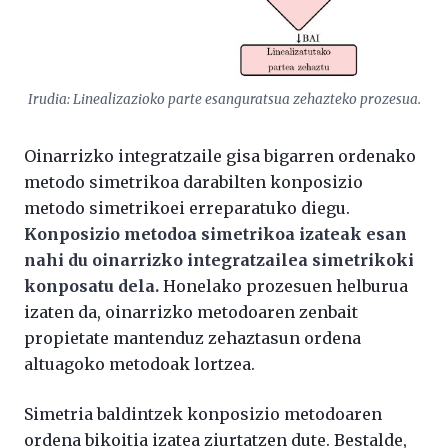
Irudia: Linealizazioko parte esanguratsua zehazteko prozesua.
Oinarrizko integratzaile gisa bigarren ordenako
metodo simetrikoa darabilten konposizio
metodo simetrikoei erreparatuko diegu.
Konposizio metodoa simetrikoa izateak esan
nahi du oinarrizko integratzailea simetrikoki
konposatu dela.
Honelako prozesuen helburua
izaten da, oinarrizko metodoaren zenbait
propietate mantenduz zehaztasun ordena
altuagoko metodoak lortzea.
Simetria baldintzek konposizio metodoaren
ordena bikoitia izatea ziurtatzen dute. Bestalde,