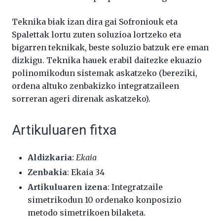
Teknika biak izan dira gai Sofroniouk eta
Spalettak lortu zuten soluzioa lortzeko eta
bigarren teknikak, beste soluzio batzuk ere eman
dizkigu. Teknika hauek erabil daitezke ekuazio
polinomikodun sistemak askatzeko (bereziki,
ordena altuko zenbakizko integratzaileen
sorreran ageri direnak askatzeko).
Artikuluaren fitxa
Aldizkaria
:
Ekaia
Zenbakia
: Ekaia 34
Artikuluaren izena
: Integratzaile
simetrikodun 10 ordenako konposizio
metodo simetrikoen bilaketa.