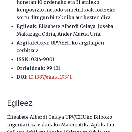
honetan 10 ordenako eta 31 ataleko
konposizio metodo simetrikoak lortzeko
sortu ditugun bi teknika aurkezten dira.
Egileak
: Elisabete Alberdi Celaya, Joseba
Makazaga Odria, Ander Murua Uria.
Argitaletxea
: UPV/EHUko argitalpen
zerbitzua.
ISSN
: 0214-9001
Orrialdeak
: 99-121
DOI
:
10.1387/ekaia.19341
Egileez
Elisabete Alberdi Celaya UPV/EHUko Bilboko
Ingeniaritza eskolako Matematika Aplikatua