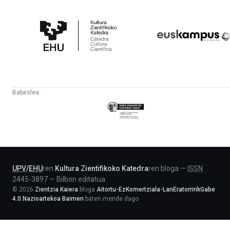
Kultura
Euskampus
Zientifikoko
Fundazioa
Katedra
Babeslea:
Eusko
Jaurlaritza
-
Lehendakaritza
UPV
/
EHU
ren
Kultura Zientifikoko Katedra
ren bloga
—
ISSN
2445-3897
—
Bilbon editatua
©
2026
Zientzia Kaiera
bloga
Aitortu-EzKomertziala-LanEratorririkGabe
4.0 Nazioartekoa Baimen
baten mende dago