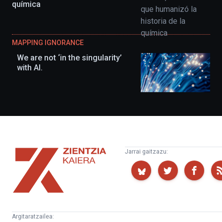
química
MAPPING IGNORANCE
We are not ‘in the singularity’
with AI.
Zientzia
Jarrai gaitzazu:
Kaiera
Argitaratzailea: