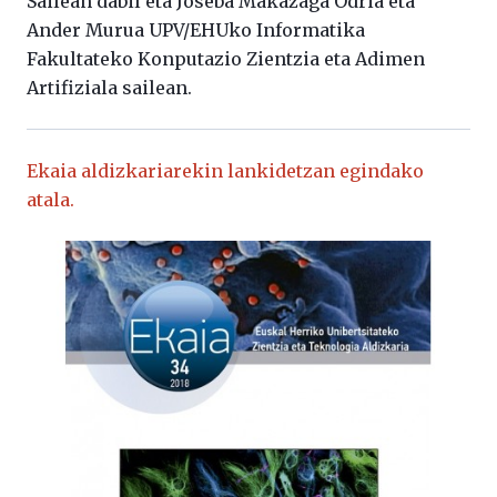
Sailean dabil eta Joseba Makazaga Odria eta
Ander Murua UPV/EHUko Informatika
Fakultateko Konputazio Zientzia eta Adimen
Artifiziala sailean.
Ekaia aldizkariarekin lankidetzan egindako
atala.