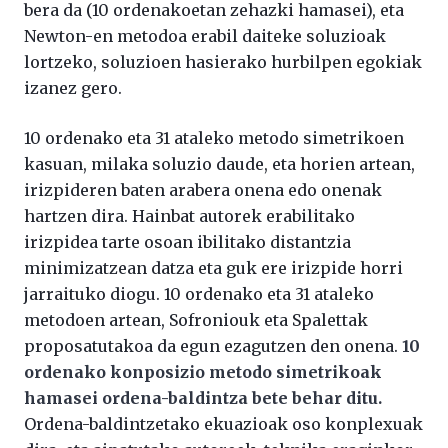
bera da (10 ordenakoetan zehazki hamasei), eta
Newton-en metodoa erabil daiteke soluzioak
lortzeko, soluzioen hasierako hurbilpen egokiak
izanez gero.
10 ordenako eta 31 ataleko metodo simetrikoen
kasuan, milaka soluzio daude, eta horien artean,
irizpideren baten arabera onena edo onenak
hartzen dira. Hainbat autorek erabilitako
irizpidea tarte osoan ibilitako distantzia
minimizatzean datza eta guk ere irizpide horri
jarraituko diogu. 10 ordenako eta 31 ataleko
metodoen artean, Sofroniouk eta Spalettak
proposatutakoa da egun ezagutzen den onena.
10
ordenako konposizio metodo simetrikoak
hamasei ordena-baldintza bete behar ditu.
Ordena-baldintzetako ekuazioak oso konplexuak