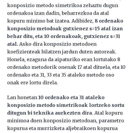
konposizio metodo simetrikoa zehaztu dugun
ordenakoa izan dadin, beharrezkoa da atal
kopuru minimo bat izatea. Adibidez,
8 ordenako
konposizio metodoak gutxienez s=15 atal izan
behar ditu, eta 10 ordenakoak, gutxienez s=31
atal.
Asko dira konposizio metodoen
koefizienteak bilatzen jardun duten autoreak.
Honela, ezaguna da aipaturiko eran lortutako 8
ordenako metodorik onenak 17 atal dituela, eta 10
ordenako eta 31, 33 eta 35 ataleko metodo oso
onak ere lortu direla.
Lan honetan
10 ordenako eta 31 ataleko
konposizio metodo simetrikoak lortzeko sortu
ditugun bi teknika aurkezten dira
. Atal kopuru
minimoa duen konposizio metodoan, parametro
kopurua eta murrizketa aljebraikoen kopurua