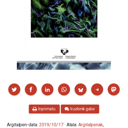
Partekatu
Inprimatu
Iruzkinik gabe
Argitalpen-data:
2019/10/17
· Atala:
Argitalpenak
,