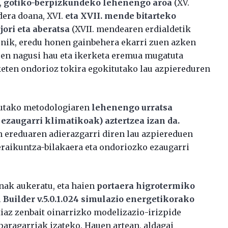
,
gotiko-berpizkundeko lehenengo aroa
(XV.
dera doana, XVI.
eta XVII. mende bitarteko
jori eta aberatsa
(XVII. mendearen erdialdetik
kenik, eredu honen gainbehera ekarri zuen azken
pen nagusi hau eta ikerketa eremua mugatuta
rketen ondorioz tokira egokitutako lau azpiereduren
dutako metodologiaren
lehenengo urratsa
zaugarri klimatikoak) aztertzea izan da.
n ereduaren adierazgarri diren lau azpiereduen
eraikuntza-bilakaera eta ondoriozko ezaugarri
enak aukeratu, eta haien
portaera higrotermiko
Builder v.5.0.1.024 simulazio energetikorako
iaz zenbait oinarrizko modelizazio-irizpide
paragarriak izateko. Hauen artean, aldagai