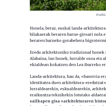
Irudia
Honela, beraz, euskal landa-arkitektura
bilakaerak beraren barne-giroari nola e
beraren barneko gorabehera higrotermi
Eredu arkitektoniko tradizional honek 
Alabaina, lan honek, lurralde osoa eta a
ekialdean kokatzen den Lea ibarreko er
Landa-arkitektura, hau da, «baserria er
identitatea duen arkitektura-eredutzat»,
lurraldearekin, eskualdearekin, arkite
eraikuntza teknikekin lotutako aldaerak
sailkapen gisa «arkitekturaren histo