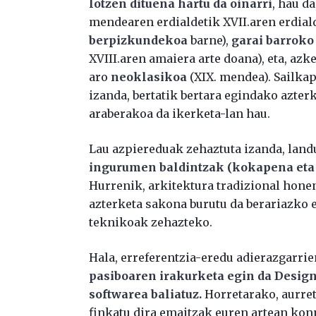
lotzen dituena hartu da oinarri
, hau da
mendearen erdialdetik XVII.aren erdial
berpizkundekoa
barne),
garai barroko 
XVIII.aren amaiera arte doana), eta, az
aro
neoklasikoa
(XIX. mendea). Sailka
izanda, bertatik bertara egindako azte
araberakoa da ikerketa-lan hau.
Lau azpiereduak zehaztuta izanda, lan
ingurumen baldintzak (kokapena eta e
Hurrenik, arkitektura tradizional hone
azterketa sakona burutu da berariazko 
teknikoak zehazteko.
Hala, erreferentzia-eredu adierazgarri
pasiboaren irakurketa egin da Design 
softwarea baliatuz.
Horretarako, aurret
finkatu dira emaitzak euren artean kon