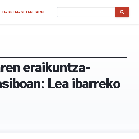
Bilatu
HARREMANETAN JARRI
aren eraikuntza-
asiboan: Lea ibarreko