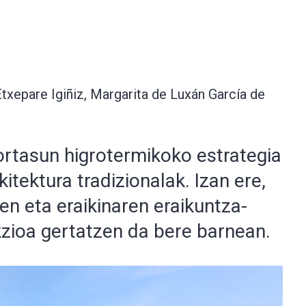
txepare Igiñiz, Margarita de Luxán García de
ortasun higrotermikoko estrategia
itektura tradizionalak. Izan ere,
en eta eraikinaren eraikuntza-
kzioa gertatzen da bere barnean.