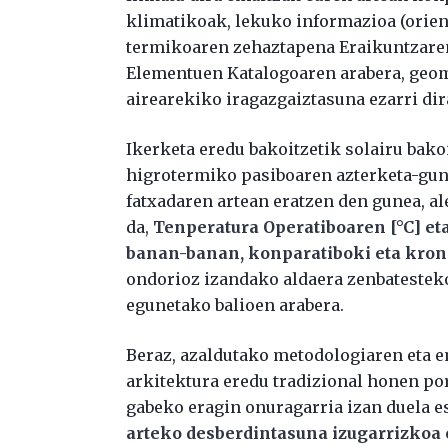
klimatikoak, lekuko informazioa (orient
termikoaren zehaztapena Eraikuntzare
Elementuen Katalogoaren arabera, geome
airearekiko iragazgaiztasuna ezarri dir
Ikerketa eredu bakoitzetik solairu bako
higrotermiko pasiboaren azterketa-gun
fatxadaren artean eratzen den gunea, a
da,
Tenperatura Operatiboaren [°C] eta
banan-banan, konparatiboki eta kro
ondorioz izandako aldaera zenbatesteko
egunetako balioen arabera.
Beraz, azaldutako metodologiaren eta e
arkitektura eredu tradizional honen p
gabeko eragin onuragarria izan duela es
arteko desberdintasuna izugarrizkoa 