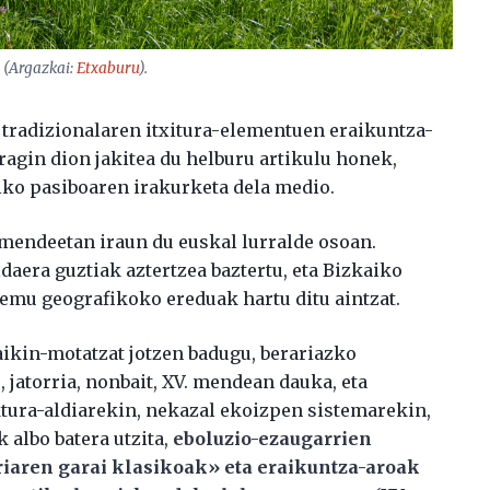
: (Argazkai:
Etxaburu
).
 tradizionalaren itxitura-elementuen eraikuntza-
ragin dion jakitea du helburu artikulu honek,
ko pasiboaren irakurketa dela medio.
mendeetan iraun du euskal lurralde osoan.
ldaera guztiak aztertzea baztertu, eta Bizkaiko
emu geografikoko ereduak hartu ditu aintzat.
aikin-motatzat jotzen badugu, berariazko
 jatorria, nonbait, XV. mendean dauka, eta
ktura-aldiarekin, nekazal ekoizpen sistemarekin,
 albo batera utzita,
eboluzio-ezaugarrien
riaren garai klasikoak» eta eraikuntza-aroak