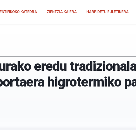
IENTIFIKOKO KATEDRA
ZIENTZIA KAIERA
HARPIDETU BULETINERA
urako eredu tradizional
portaera higrotermiko p