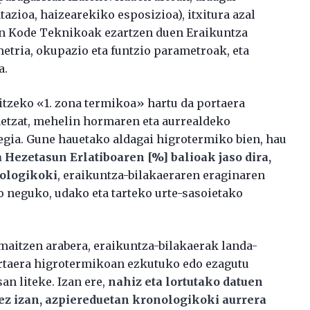
azioa, haizearekiko esposizioa), itxitura azal
n Kode Teknikoak ezartzen duen Eraikuntza
tria, okupazio eta funtzio parametroak, eta
a.
itzeko «1. zona termikoa» hartu da portaera
etzat, mehelin hormaren eta aurrealdeko
legia. Gune hauetako aldagai higrotermiko bien, hau
 Hezetasun Erlatiboaren [%] balioak jaso dira,
nologikoki
, eraikuntza-bilakaeraren eraginaren
 neguko, udako eta tarteko urte-sasoietako
maitzen arabera, eraikuntza-bilakaerak landa-
ortaera higrotermikoan ezkutuko edo ezagutu
an liteke. Izan ere,
nahiz eta lortutako datuen
ez izan, azpiereduetan kronologikoki aurrera