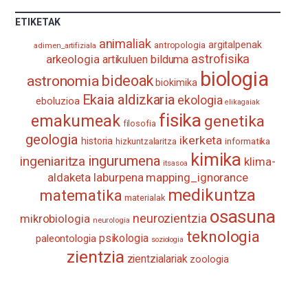
Bizkaia
Aretoa-
ETIKETAK
EHU…
animaliak
antropologia
argitalpenak
adimen_artifiziala
astrofisika
arkeologia
artikuluen bilduma
biologia
astronomia
bideoak
biokimika
Ekaia aldizkaria
ekologia
eboluzioa
elikagaiak
fisika
emakumeak
genetika
filosofia
geologia
ikerketa
historia
informatika
hizkuntzalaritza
kimika
ingurumena
ingeniaritza
klima-
itsasoa
aldaketa
laburpena
mapping_ignorance
medikuntza
matematika
materialak
osasuna
neurozientzia
mikrobiologia
neurologia
teknologia
psikologia
paleontologia
soziologia
zientzia
zientzialariak
zoologia