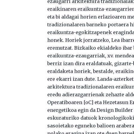
ezaugarri arkitektura tradizionalak
eraikinaren eraikuntza-ezaugarrien
eta bi aldagai horien erlazioaren 
tradizionalaren barneko portaera h
eraikuntza-egokitzapenek eragindak
honek. Horiek jorratzeko, Lea ibarr
eremutzat. Bizkaiko ekialdeko ibar 
eraikuntza-ezaugarriak, xv. mendean
berriz izan dira eraldatuak, gizarte
eraldaketa horiek, bestalde, eraik
ere ekarri izan dute. Landa-azterke
arkitektura tradizionalaren eraiku
eredu adierazgarrienak zehazte ald
Operatiboaren [oC] eta Hezetasun Er
energetikoa egin da Design Builder v
eskuraturiko datuok kronologikoki a
sasoietako eguneko balioen arabera,
nolako eragina izan ote duen barne