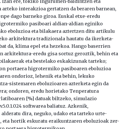
. Izan ere, tokiko ingurumen-baldintzen eta
 arteko interakzioa gertatzen da beraren barnean,
menpe dago barneko giroa. Euskal etxe-eredu
igrotermiko pasiboari aldian-aldian eginiko
o eboluzioa eta bilakaera aztertzen ditu artikulu
eko arkitektura tradizionala hautatu da ikerketa-
bat da, klima epel eta hezekoa. Hango baserrien
 arkitektura-eredu gisa sortuz geroztik, behin eta
-bilakaerak eta bestelako eskakizunak tarteko;
inon portaera higrotermiko pasiboaren eboluzioa
taren ondorioz, lehenik eta behin, lekuko
ntza-sistemaren eboluzioaren azterketa egin da
era; ondoren, eredu horietako Tenperatura
latiboaren [%] datuak biltzeko, simulazio
.5.0.1.024 softwarea baliatuz. Azkenik,
lderatu dira, neguko, udako eta tarteko urte-
 eta hortik eskuratu eraikuntzaren eboluzioak zer-
ko portaera higrotermikoan.