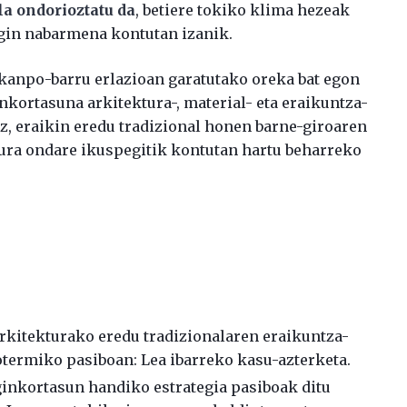
la ondorioztatu da
, betiere tokiko klima hezeak
gin nabarmena kontutan izanik.
 kanpo-barru erlazioan garatutako oreka bat egon
inkortasuna arkitektura-, material- eta eraikuntza-
z, eraikin eredu tradizional honen barne-giroaren
tura ondare ikuspegitik kontutan hartu beharreko
arkitekturako eredu tradizionalaren eraikuntza-
otermiko pasiboan: Lea ibarreko kasu-azterketa.
ginkortasun handiko estrategia pasiboak ditu