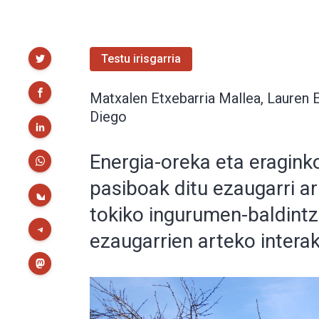
Partekatu
Testu irisgarria
Matxalen Etxebarria Mallea, Lauren E
Diego
Energia-oreka eta eragink
pasiboak ditu ezaugarri ark
tokiko ingurumen-baldintz
ezaugarrien arteko intera