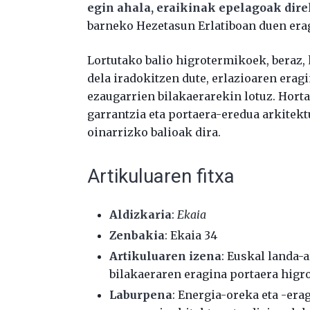
egin ahala, eraikinak epelagoak dire
barneko Hezetasun Erlatiboan duen era
Lortutako balio higrotermikoek, beraz,
dela iradokitzen dute, erlazioaren erag
ezaugarrien bilakaerarekin lotuz. Horta
garrantzia eta portaera-eredua arkitek
oinarrizko balioak dira.
Artikuluaren fitxa
Aldizkaria
:
Ekaia
Zenbakia
: Ekaia 34
Artikuluaren izena
: Euskal landa-
bilakaeraren eragina portaera higr
Laburpena
: Energia-oreka eta -era