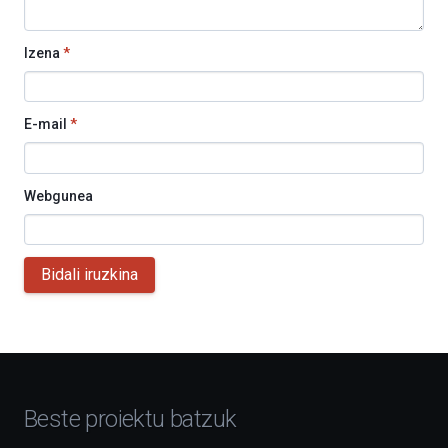
Izena
*
E-mail
*
Webgunea
Bidali iruzkina
Beste proiektu batzuk