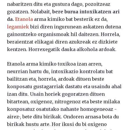
nabaritzen ditu eta gustura dago, pozoitzeaz
gozatzen. Nolabait,
bere burua intoxikatzen ari
da.
Etanola
arma kimiko bat besterik ez da,
legamiek
bizi diren ingurunean askatzen dutena
gainontzeko organismoak hil daitezen. Horrela,
beraientzat elikagai diren azukreak ez dizkiete
kentzen. Horrexegatik dauka alkohola ardoak.
Etanola arma kimiko toxikoa izan arren,
neurrian hartu du, intoxikazio kontrolatu bat
bailitzan eta, horrela, ardoak dituen beste
konposatu gustagarriak dastatu eta usaindu ahal
izan ditu. Usain horiek gogoratzen dituen
bitartean, oxigenoz, nitrogenoz eta beste milaka
konposatuz osatutako nahaste homogeneoaz -
airez-, bete ditu birikak. Ondoren arnasa bota du
birikak hustu arte. Hor ikusi du bi oxigeno