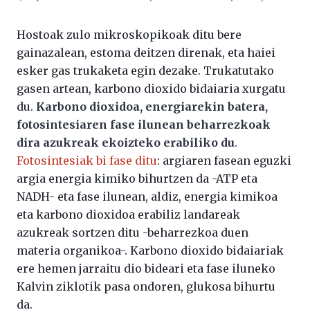
Hostoak zulo mikroskopikoak ditu bere
gainazalean, estoma deitzen direnak, eta haiei
esker gas trukaketa egin dezake. Trukatutako
gasen artean, karbono dioxido bidaiaria xurgatu
du.
Karbono dioxidoa, energiarekin batera,
fotosintesiaren fase ilunean beharrezkoak
dira azukreak ekoizteko erabiliko du
.
Fotosintesiak bi fase ditu
: argiaren fasean eguzki
argia energia kimiko bihurtzen da -ATP eta
NADH- eta fase ilunean, aldiz, energia kimikoa
eta karbono dioxidoa erabiliz landareak
azukreak sortzen ditu -beharrezkoa duen
materia organikoa-. Karbono dioxido bidaiariak
ere hemen jarraitu dio bideari eta fase iluneko
Kalvin ziklotik pasa ondoren, glukosa bihurtu
da.