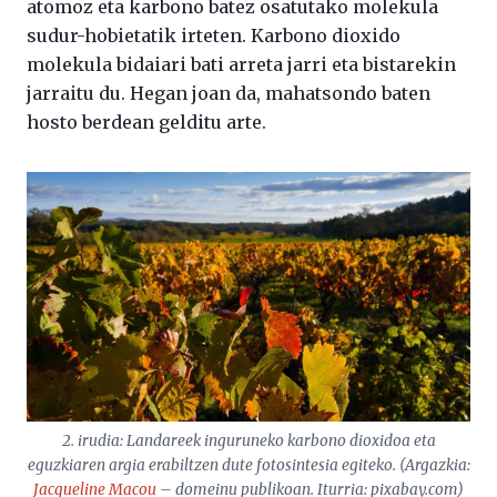
atomoz eta karbono batez osatutako molekula
sudur-hobietatik irteten. Karbono dioxido
molekula bidaiari bati arreta jarri eta bistarekin
jarraitu du. Hegan joan da, mahatsondo baten
hosto berdean gelditu arte.
2. irudia: Landareek inguruneko karbono dioxidoa eta
eguzkiaren argia erabiltzen dute fotosintesia egiteko. (Argazkia:
Jacqueline Macou
– domeinu publikoan. Iturria: pixabay.com)