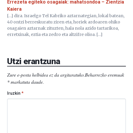
Errezeta egiteko osagaiak: mahatsondoa – Zientzia
Kaiera
[…] dira. Israelgo Tel Kabriko aztarnategian, lokal batean,
40 ontzi berreskuratu ziren eta, horiek ardoaren ohiko
osagaien aztarnak zituzten, hala nola azido tartarikoa,
erretxinak, eztia eta zedro eta altzifre olioa. […]
Utzi erantzuna
Zure e-posta helbidea ez da argitaratuko.
Beharrezko eremuak
*
markatuta daude
.
Iruzkin
*