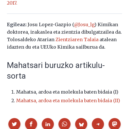
2017.
Egileaz:
Josu Lopez-Gazpio (
@Josu_lg
) Kimikan
doktorea, irakaslea eta zientzia dibulgatzailea da.
Tolosaldeko Atarian
Zientziaren Talaia
atalean
idazten du eta UEUko Kimika sailburua da.
Mahatsari buruzko artikulu-
sorta
Mahatsa, ardoa eta molekula baten bidaia (I)
Mahatsa, ardoa eta molekula baten bidaia (II)
Partekatu