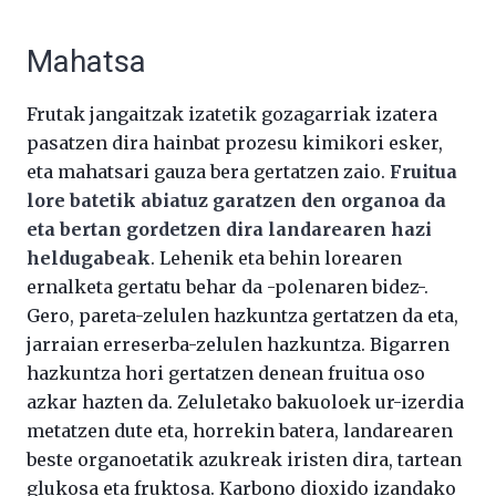
Mahatsa
Frutak jangaitzak izatetik gozagarriak izatera
pasatzen dira hainbat prozesu kimikori esker,
eta mahatsari gauza bera gertatzen zaio.
Fruitua
lore batetik abiatuz garatzen den organoa da
eta bertan gordetzen dira landarearen hazi
heldugabeak
. Lehenik eta behin lorearen
ernalketa gertatu behar da -polenaren bidez-.
Gero, pareta-zelulen hazkuntza gertatzen da eta,
jarraian erreserba-zelulen hazkuntza. Bigarren
hazkuntza hori gertatzen denean fruitua oso
azkar hazten da. Zeluletako bakuoloek ur-izerdia
metatzen dute eta, horrekin batera, landarearen
beste organoetatik azukreak iristen dira, tartean
glukosa eta fruktosa. Karbono dioxido izandako