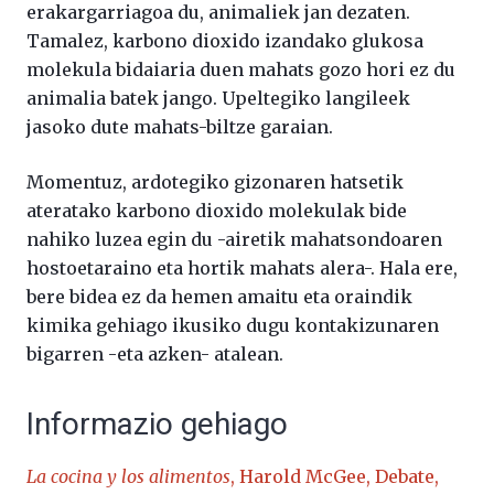
erakargarriagoa du, animaliek jan dezaten.
Tamalez, karbono dioxido izandako glukosa
molekula bidaiaria duen mahats gozo hori ez du
animalia batek jango. Upeltegiko langileek
jasoko dute mahats-biltze garaian.
Momentuz, ardotegiko gizonaren hatsetik
ateratako karbono dioxido molekulak bide
nahiko luzea egin du -airetik mahatsondoaren
hostoetaraino eta hortik mahats alera-. Hala ere,
bere bidea ez da hemen amaitu eta oraindik
kimika gehiago ikusiko dugu kontakizunaren
bigarren -eta azken- atalean.
Informazio gehiago
La cocina y los alimentos
, Harold McGee, Debate,