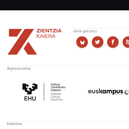
Zientzia
Jarrai gaitzazu:
Kaiera
Argitaratzailea:
Kultura
Euskampus
Zientifikoko
Fundazioa
Katedra
Babeslea: