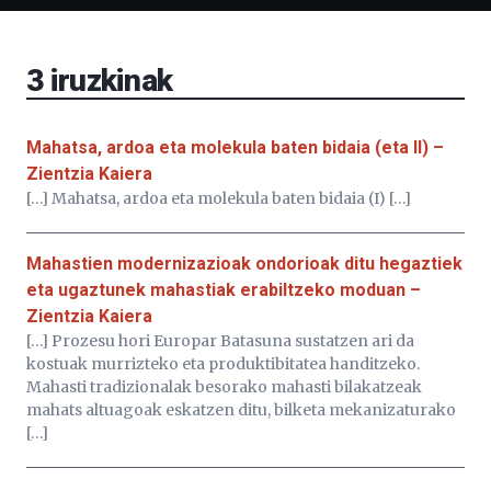
Bizkaia
Aretoa-
EHU…
3
iruzkinak
Mahatsa, ardoa eta molekula baten bidaia (eta II) –
Zientzia Kaiera
[…] Mahatsa, ardoa eta molekula baten bidaia (I) […]
Mahastien modernizazioak ondorioak ditu hegaztiek
eta ugaztunek mahastiak erabiltzeko moduan –
Zientzia Kaiera
[…] Prozesu hori Europar Batasuna sustatzen ari da
kostuak murrizteko eta produktibitatea handitzeko.
Mahasti tradizionalak besorako mahasti bilakatzeak
mahats altuagoak eskatzen ditu, bilketa mekanizaturako
[…]