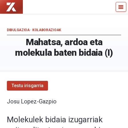
Zientzia
Kultura
Kaiera
Zientifikoko
—
Katedra
Kultura
DIBULGAZIOA
·
KOLABORAZIOAK
Zientifikoko
Mahatsa, ardoa eta
Katedra
molekula baten bidaia (I)
Testu irisgarria
Josu Lopez-Gazpio
Molekulek bidaia izugarriak