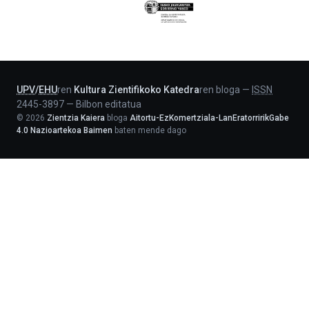
Eusko
Jaurlaritza
-
Lehendakaritza
UPV
/
EHU
ren
Kultura Zientifikoko Katedra
ren bloga
—
ISSN
2445-3897
—
Bilbon editatua
©
2026
Zientzia Kaiera
bloga
Aitortu-EzKomertziala-LanEratorririkGabe
4.0 Nazioartekoa Baimen
baten mende dago