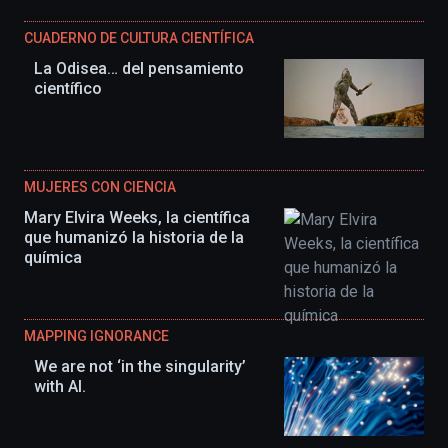
CUADERNO DE CULTURA CIENTÍFICA
La Odisea… del pensamiento
científico
MUJERES CON CIENCIA
Mary Elvira Weeks, la científica
que humanizó la historia de la
química
MAPPING IGNORANCE
We are not ‘in the singularity’
with AI.