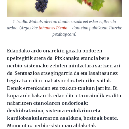
1. irudia: Mahats aleetan dauden azukreei esker egiten da
ardoa. (Argazkia:
Johannes Plenio
– domeinu publikoan. Iturria:
pixabay.com)
Edandako ardo onarekin gozatu ondoren
upeltegitik atera da. Pixkanaka etanola bere
nerbio-sistemako zelulen mintzetara sartzen ari
da. Sentsazioa atsegingarria da eta lasaitasunez
begiratzen ditu mahatsondoz beteriko sailak.
Denak errenkadan eta txukun-txukun jarrita. Bi
kopa ardo bakarrik edan ditu eta oraindik ez ditu
nabaritzen
etanolaren ondorioak:
deshidratazioa, sistema endokrino eta
kardiobaskularraren asaldura, besteak beste.
Momentuz nerbio-sisteman aldaketak