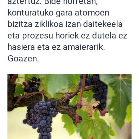
aztertuz. Bide horretan,
konturatuko gara atomoen
bizitza ziklikoa izan daitekeela
eta prozesu horiek ez dutela ez
hasiera eta ez amaierarik.
Goazen.