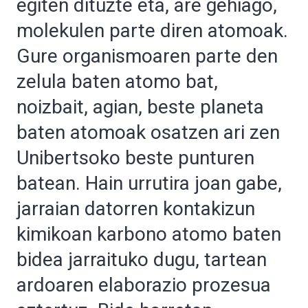
egiten dituzte eta, are gehiago,
molekulen parte diren atomoak.
Gure organismoaren parte den
zelula baten atomo bat,
noizbait, agian, beste planeta
baten atomoak osatzen ari zen
Unibertsoko beste punturen
batean. Hain urrutira joan gabe,
jarraian datorren kontakizun
kimikoan karbono atomo baten
bidea jarraituko dugu, tartean
ardoaren elaborazio prozesua