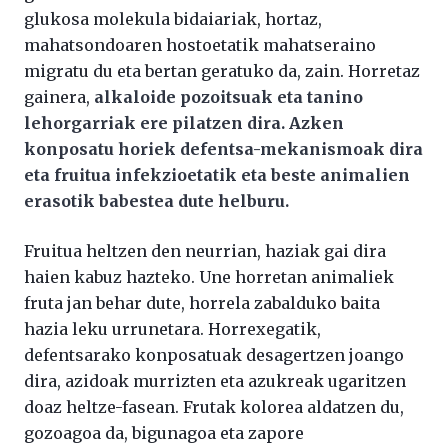
glukosa molekula bidaiariak, hortaz,
mahatsondoaren hostoetatik mahatseraino
migratu du eta bertan geratuko da, zain. Horretaz
gainera,
alkaloide pozoitsuak eta tanino
lehorgarriak ere pilatzen dira. Azken
konposatu horiek defentsa-mekanismoak dira
eta fruitua infekzioetatik eta beste animalien
erasotik babestea dute helburu.
Fruitua heltzen den neurrian, haziak gai dira
haien kabuz hazteko. Une horretan animaliek
fruta jan behar dute, horrela zabalduko baita
hazia leku urrunetara. Horrexegatik,
defentsarako konposatuak desagertzen joango
dira, azidoak murrizten eta azukreak ugaritzen
doaz heltze-fasean. Frutak kolorea aldatzen du,
gozoagoa da, bigunagoa eta zapore