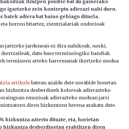
z bakoitzak itzulpen posible bat du gainerako
go igartzeko zein kontzeptu adierazi nahi duen.
r batek adiera bat baino gehiago dituela.
 eta horren bitartez, zientzialariak ondorioak
 jartzeko jardunean ez dira nahikoak, noski,
n ikertzaileak, datu-base terminologiko handiak
riek terminoen arteko harremanak ikertzeko modua
ntzia artikulu
batean azaldu dute norabide honetan
an hizkuntza desberdinek koloreak adierazteko
e, oraingoan emozioak adierazteko moduan jarri
mintzatzen diren hizkuntzen herena arakatu dute.
 hizkuntza aztertu dituzte, eta, horietan
o hizkuntza desberdinetan erabiltzen diren