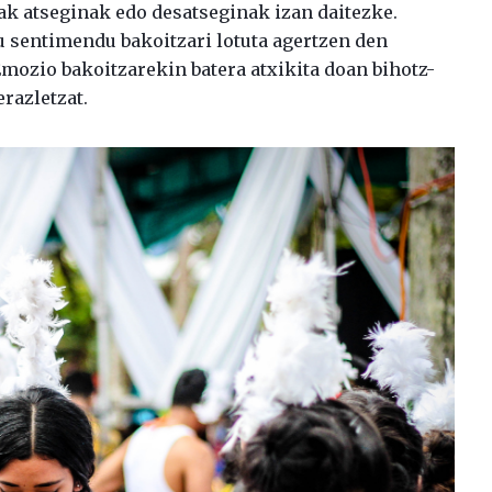
ak atseginak edo desatseginak izan daitezke.
 sentimendu bakoitzari lotuta agertzen den
 Emozio bakoitzarekin batera atxikita doan bihotz-
razletzat.