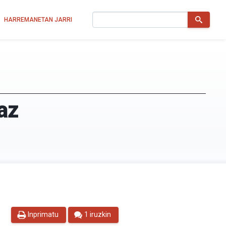
Bilatu
HARREMANETAN JARRI
az
Inprimatu
1 iruzkin