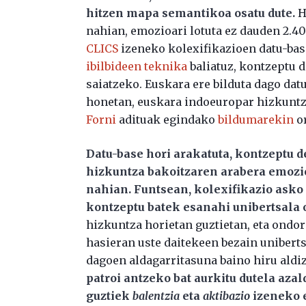
hitzen mapa semantikoa osatu dute.
H
nahian, emozioari lotuta ez dauden 2.40
CLICS
izeneko kolexifikazioen datu-base
ibilbideen teknika
baliatuz, kontzeptu 
saiatzeko. Euskara ere bilduta dago dat
honetan, euskara indoeuropar hizkuntza
Forni
adituak egindako
bildumarekin
or
Datu-base hori arakatuta, kontzeptu d
hizkuntza bakoitzaren arabera emozio
nahian. Funtsean, kolexifikazio asko 
kontzeptu batek esanahi unibertsala 
hizkuntza horietan guztietan, eta ondo
hasieran uste daitekeen bezain unibert
dagoen aldagarritasuna baino hiru aldi
patroi antzeko bat aurkitu dutela azal
guztiek
balentzia
eta
aktibazio
izeneko 