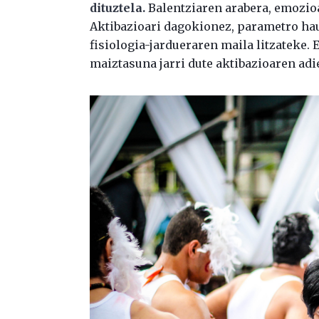
dituztela.
Balentziaren arabera, emozio
Aktibazioari dagokionez, parametro hau
fisiologia-jardueraren maila litzateke.
maiztasuna jarri dute aktibazioaren adie