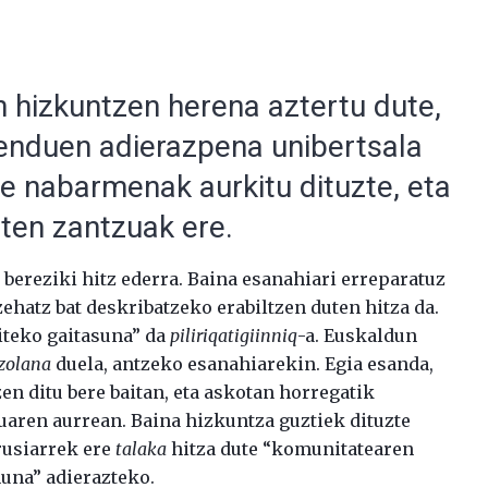
 hizkuntzen herena aztertu dute,
menduen adierazpena unibertsala
e nabarmenak aurkitu dituzte, eta
aten zantzuak ere.
i bereziki hitz ederra. Baina esanahiari erreparatuz
 zehatz bat deskribatzeko erabiltzen duten hitza da.
iteko gaitasuna” da
piliriqatigiinniq
-a. Euskaldun
zolana
duela, antzeko esanahiarekin. Egia esanda,
en ditu bere baitan, eta askotan horregatik
aren aurrean. Baina hizkuntza guztiek dituzte
rrusiarrek ere
talaka
hitza dute “komunitatearen
una” adierazteko.