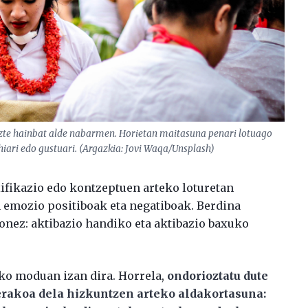
tuzte hainbat alde nabarmen. Horietan maitasuna penari lotuago
hiari edo gustuari. (Argazkia: Jovi Waqa/Unsplash)
xifikazio edo kontzeptuen arteko loturetan
 emozio positiboak eta negatiboak. Berdina
onez: aktibazio handiko eta aktibazio baxuko
ko moduan izan dira. Horrela,
ondorioztatu dute
erakoa dela hizkuntzen arteko aldakortasuna: