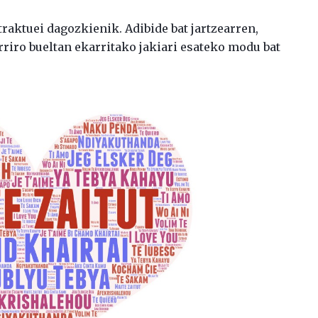
raktuei dagozkienik. Adibide bat jartzearren,
riro bueltan ekarritako jakiari esateko modu bat