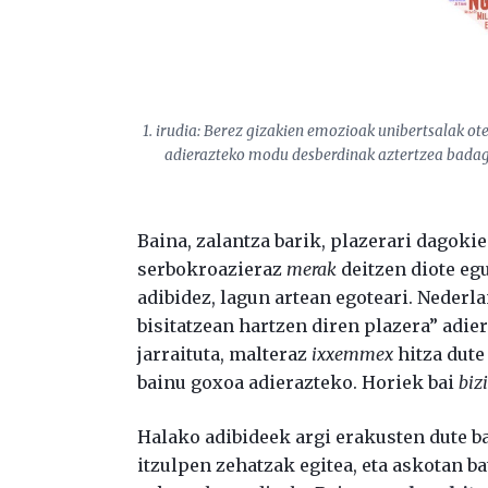
1. irudia: Berez gizakien emozioak unibertsalak ote
adierazteko modu desberdinak aztertzea badago.
Baina, zalantza barik, plazerari dagoki
serbokroazieraz
merak
deitzen diote eg
adibidez, lagun artean egoteari. Neder
bisitatzean hartzen diren plazera” adie
jarraituta, malteraz
ixxemmex
hitza dute
bainu goxoa adierazteko. Horiek bai
biz
Halako adibideek argi erakusten dute b
itzulpen zehatzak egitea, eta askotan 