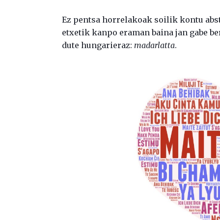
Ez pentsa horrelakoak soilik kontu abst
etxetik kanpo eraman baina jan gabe ber
dute hungarieraz:
madarlatta
.