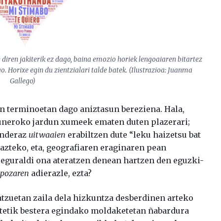
 diren jakiterik ez dago, baina emozio horiek lengoaiaren bitartez
 Horixe egin du zientzialari talde batek. (Ilustrazioa: Juanma
Gallego)
en terminoetan dago aniztasun bereziena. Hala,
uneroko jardun xumeek ematen duten plazerari;
landeraz
uitwaaien
erabiltzen dute “leku haizetsu bat
razteko, eta, geografiaren eraginaren pean
 eguraldi ona ateratzen denean hartzen den eguzki-
ipozaren
adierazle, ezta?
atzuetan zaila dela hizkuntza desberdinen arteko
batetik bestera egindako moldaketetan ñabardura