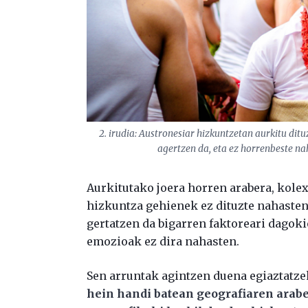
2. irudia: Austronesiar hizkuntzetan aurkitu di
agertzen da, eta ez horrenbeste na
Aurkitutako joera horren arabera, kole
hizkuntza gehienek ez dituzte nahasten
gertatzen da bigarren faktoreari dagoki
emozioak ez dira nahasten.
Sen arruntak agintzen duena egiaztatze
hein handi batean geografiaren arab