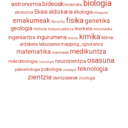
biologia
astronomia
bideoak
biokimika
Ekaia aldizkaria
ekologia
eboluzioa
elikagaiak
fisika
emakumeak
genetika
filosofia
geologia
ikerketa
historia
informatika
hizkuntzalaritza
kimika
ingurumena
ingeniaritza
klima-
itsasoa
aldaketa
laburpena
mapping_ignorance
medikuntza
matematika
materialak
osasuna
neurozientzia
mikrobiologia
neurologia
teknologia
psikologia
paleontologia
soziologia
zientzia
zientzialariak
zoologia