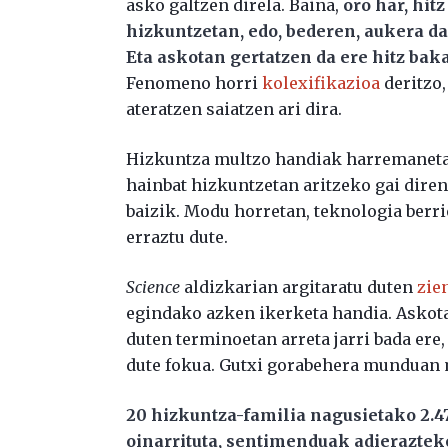
asko galtzen direla. Baina,
oro har, hit
hizkuntzetan, edo, bederen, aukera da
Eta askotan gertatzen da ere hitz baka
Fenomeno horri
kolexifikazioa
deritzo,
ateratzen saiatzen ari dira.
Hizkuntza multzo handiak harremanetan
hainbat hizkuntzetan aritzeko gai dire
baizik. Modu horretan, teknologia ber
erraztu dute.
Science
aldizkarian argitaratu duten
zie
egindako azken ikerketa handia. Askot
duten terminoetan arreta jarri bada er
dute fokua. Gutxi gorabehera munduan 
20 hizkuntza-familia nagusietako 2.474
oinarrituta, sentimenduak adieraztek