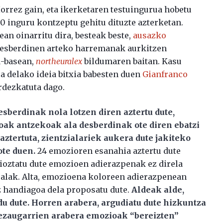
orrez gain, eta ikerketaren testuingurua hobetu
0 inguru kontzeptu gehitu dituzte azterketan.
an oinarritu dira, besteak beste,
ausazko
desberdinen arteko harremanak aurkitzen
u-basean,
northeuralex
bildumaren baitan. Kasu
 delako ideia bitxia babesten duen
Gianfranco
dezkatuta dago.
esberdinak nola lotzen diren aztertu dute,
ak antzekoak ala desberdinak ote diren ebatzi
aztertuta, zientzialariek aukera dute jakiteko
ote duen.
24 emozioren esanahia aztertu dute
rioztatu dute emozioen adierazpenak ez direla
salak. Alta, emozioena koloreen adierazpenean
z handiagoa dela proposatu dute.
Aldeak alde,
du dute. Horren arabera, argudiatu dute hizkuntza
ezaugarrien arabera emozioak “bereizten”