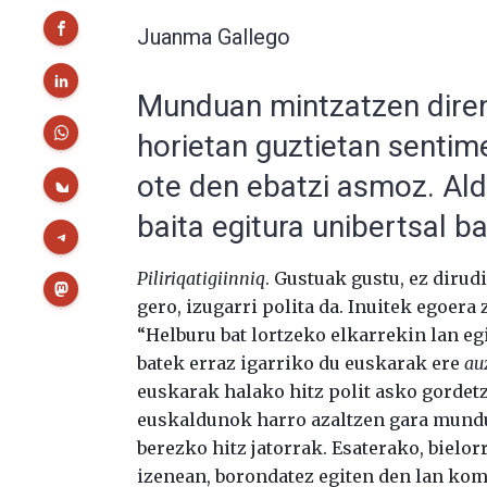
Juanma Gallego
Munduan mintzatzen diren
horietan guztietan senti
ote den ebatzi asmoz. Ald
baita egitura unibertsal b
Piliriqatigiinniq
. Gustuak gustu, ez dirud
gero, izugarri polita da. Inuitek egoera
“Helburu bat lortzeko elkarrekin lan eg
batek erraz igarriko du euskarak ere
au
euskarak halako hitz polit asko gordetz
euskaldunok harro azaltzen gara mundu
berezko hitz jatorrak. Esaterako, bielo
izenean, borondatez egiten den lan kom