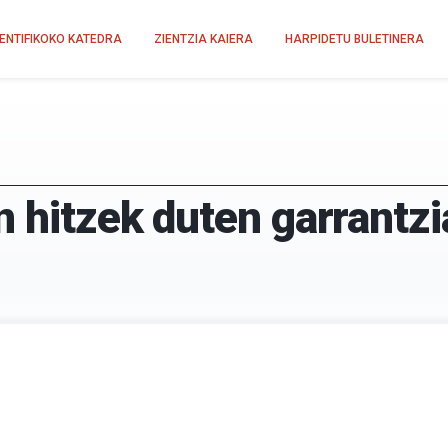
IENTIFIKOKO KATEDRA
ZIENTZIA KAIERA
HARPIDETU BULETINERA
n hitzek duten garrantzi