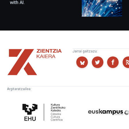
with AI.
Zientzia
Jarrai gaitzazu:
Kaiera
Argitaratzailea:
Kultura
Euskampus
Zientifikoko
Fundazioa
Katedra