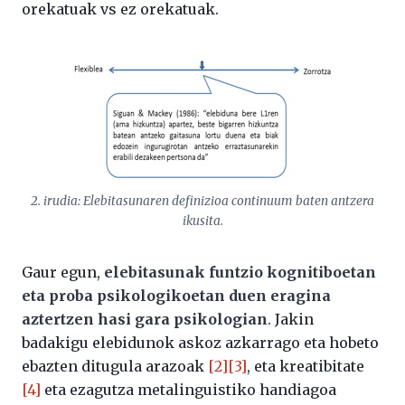
orekatuak vs ez orekatuak.
2. irudia: Elebitasunaren definizioa continuum baten antzera
ikusita.
Gaur egun,
elebitasunak funtzio kognitiboetan
eta proba psikologikoetan duen eragina
aztertzen hasi gara psikologian
. Jakin
badakigu elebidunok askoz azkarrago eta hobeto
ebazten ditugula arazoak
[2]
[3]
, eta kreatibitate
[4]
eta ezagutza metalinguistiko handiagoa