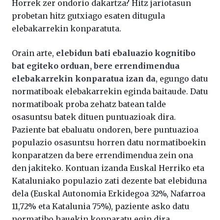
Horrek zer ondorio dakartza? Hitz jariotasun
probetan hitz gutxiago esaten ditugula
elebakarrekin konparatuta.
Orain arte,
elebidun bati ebaluazio kognitibo
bat egiteko orduan, bere errendimendua
elebakarrekin konparatua izan da
, egungo datu
normatiboak elebakarrekin eginda baitaude. Datu
normatiboak proba zehatz batean talde
osasuntsu batek dituen puntuazioak dira.
Paziente bat ebaluatu ondoren, bere puntuazioa
populazio osasuntsu horren datu normatiboekin
konparatzen da bere errendimendua zein ona
den jakiteko. Kontuan izanda Euskal Herriko eta
Kataluniako populazio zati dezente bat elebiduna
dela (Euskal Autonomia Erkidegoa 32%, Nafarroa
11,72% eta Katalunia 75%), paziente asko datu
normatibo hauekin konparatu egin dira,