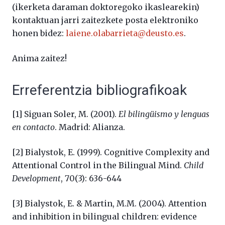
(ikerketa daraman doktoregoko ikaslearekin)
kontaktuan jarri zaitezkete posta elektroniko
honen bidez:
laiene.olabarrieta@deusto.es
.
Anima zaitez!
Erreferentzia bibliografikoak
[1] Siguan Soler, M. (2001).
El bilingu
ismo y lenguas
en contacto
. Madrid: Alianza.
[2] Bialystok, E. (1999). Cognitive Complexity and
Attentional Control in the Bilingual Mind.
Child
Development
, 70(3): 636-644
[3] Bialystok, E. & Martin, M.M. (2004). Attention
and inhibition in bilingual children: evidence