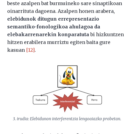
beste azalpen bat burmuineko sare sinaptikoan
oinarrituta dagoena. Azalpen honen arabera,
elebidunok ditugun errepresentazio
semantiko-fonologikoa ahulagoa da
elebakarrenarekin konparatuta
bi hizkuntzen
hitzen erabilera murriztu egiten baita gure
kasuan
[12]
.
3. irudia: Elebidunon interferentzia lengoaiazko probetan.