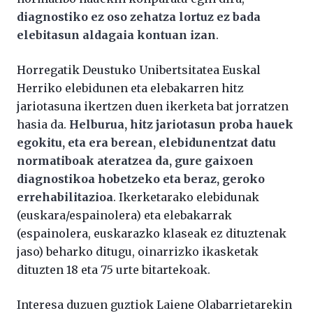
diagnostiko ez oso zehatza lortuz ez bada
elebitasun aldagaia kontuan izan
.
Horregatik Deustuko Unibertsitatea Euskal
Herriko elebidunen eta elebakarren hitz
jariotasuna ikertzen duen ikerketa bat jorratzen
hasia da.
Helburua, hitz jariotasun proba hauek
egokitu, eta era berean, elebidunentzat datu
normatiboak ateratzea da, gure gaixoen
diagnostikoa hobetzeko eta beraz, geroko
errehabilitazioa
. Ikerketarako elebidunak
(euskara/espainolera) eta elebakarrak
(espainolera, euskarazko klaseak ez dituztenak
jaso) beharko ditugu, oinarrizko ikasketak
dituzten 18 eta 75 urte bitartekoak.
Interesa duzuen guztiok Laiene Olabarrietarekin