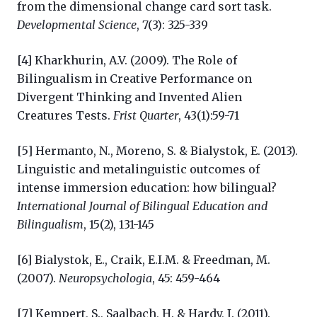
from the dimensional change card sort task.
Developmental Science
, 7(3): 325-339
[4] Kharkhurin, A.V. (2009). The Role of
Bilingualism in Creative Performance on
Divergent Thinking and Invented Alien
Creatures Tests.
Frist Quarter
, 43(1):59-71
[5] Hermanto, N., Moreno, S. & Bialystok, E. (2013).
Linguistic and metalinguistic outcomes of
intense immersion education: how bilingual?
International Journal of Bilingual Education and
Bilingualism
, 15(2), 131-145
[6] Bialystok, E., Craik, E.I.M. & Freedman, M.
(2007).
Neuropsychologia
, 45: 459-464
[7] Kempert, S., Saalbach, H. & Hardy, I. (2011).