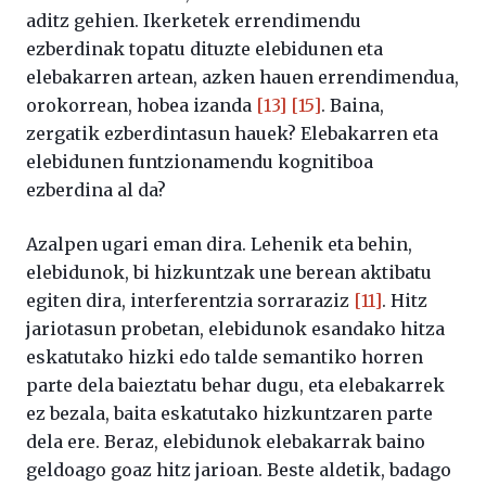
aditz gehien. Ikerketek errendimendu
ezberdinak topatu dituzte elebidunen eta
elebakarren artean, azken hauen errendimendua,
orokorrean, hobea izanda
[13]
[15]
. Baina,
zergatik ezberdintasun hauek? Elebakarren eta
elebidunen funtzionamendu kognitiboa
ezberdina al da?
Azalpen ugari eman dira. Lehenik eta behin,
elebidunok, bi hizkuntzak une berean aktibatu
egiten dira, interferentzia sorraraziz
[11]
. Hitz
jariotasun probetan, elebidunok esandako hitza
eskatutako hizki edo talde semantiko horren
parte dela baieztatu behar dugu, eta elebakarrek
ez bezala, baita eskatutako hizkuntzaren parte
dela ere. Beraz, elebidunok elebakarrak baino
geldoago goaz hitz jarioan. Beste aldetik, badago