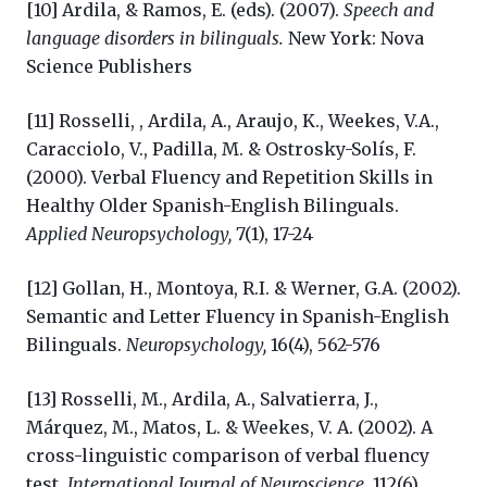
[10] Ardila, & Ramos, E. (eds). (2007).
Speech and
language disorders in bilinguals.
New York: Nova
Science Publishers
[11] Rosselli, , Ardila, A., Araujo, K., Weekes, V.A.,
Caracciolo, V., Padilla, M. & Ostrosky-Solís, F.
(2000). Verbal Fluency and Repetition Skills in
Healthy Older Spanish-English Bilinguals.
Applied Neuropsychology,
7(1), 17-24
[12] Gollan, H., Montoya, R.I. & Werner, G.A. (2002).
Semantic and Letter Fluency in Spanish-English
Bilinguals.
Neuropsychology,
16(4), 562-576
[13] Rosselli, M., Ardila, A., Salvatierra, J.,
Márquez, M., Matos, L. & Weekes, V. A. (2002). A
cross-linguistic comparison of verbal fluency
test.
International Journal of Neuroscience
, 112(6),