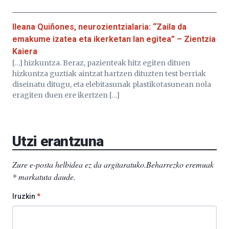
Ileana Quiñones, neurozientzialaria: “Zaila da
emakume izatea eta ikerketan lan egitea” – Zientzia
Kaiera
[…] hizkuntza. Beraz, pazienteak hitz egiten dituen
hizkuntza guztiak aintzat hartzen dituzten test berriak
diseinatu ditugu, eta elebitasunak plastikotasunean nola
eragiten duen ere ikertzen […]
Utzi erantzuna
Zure e-posta helbidea ez da argitaratuko.
Beharrezko eremuak
*
markatuta daude
.
Iruzkin
*