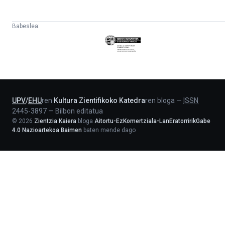
Babeslea:
Eusko
Jaurlaritza
-
Lehendakaritza
UPV
/
EHU
ren
Kultura Zientifikoko Katedra
ren bloga
—
ISSN
2445-3897
—
Bilbon editatua
©
2026
Zientzia Kaiera
bloga
Aitortu-EzKomertziala-LanEratorririkGabe
4.0 Nazioartekoa Baimen
baten mende dago