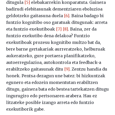
ditugula
[5]
elebakarrekin konparatuta. Gainera
badirudi elebitasunak dementziaren eboluzioa
geldotzeko gaitasuna duela
[6]
. Baina badago bi
funtzio kognitibo oso garatuak ditugunak: arreta
eta funtzio exekutiboak
[7]
[8]
. Baina, zer da
funtzio exekutibo dena delakoa? Funtzio
exekutiboak prozesu kognitibo multzo bat da,
bere barne gertakariak aurreratzeko, helburuak
aukeratzeko, gure portaera planifikatzeko,
autoerregulazioa, autokontrola eta feedback-a
erabiltzeko gaitasunak ditu
[9]
. Zentzu handia du
honek. Pentsa dezagun une batez: bi hizkuntzak
egunero eta edozein momentutan erabiltzen
ditugu, gainera bata edo bestea tartekatzen ditugu
ingurugiro edo pertsonaren arabera. Hau ez
litzateke posible izango arreta edo funtzio
exekutiborik gabe.