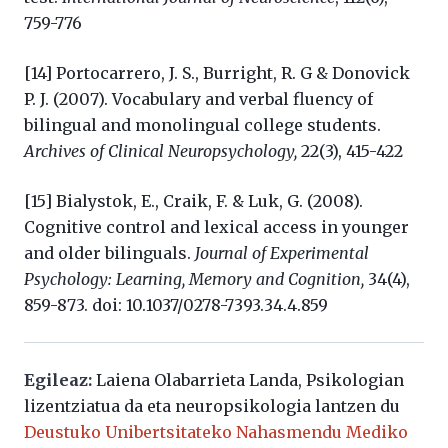
759-776
[14] Portocarrero, J. S., Burright, R. G & Donovick
P. J. (2007). Vocabulary and verbal fluency of
bilingual and monolingual college students.
Archives of Clinical Neuropsychology,
22(3), 415-422
[15] Bialystok, E., Craik, F. & Luk, G. (2008).
Cognitive control and lexical access in younger
and older bilinguals.
Journal of Experimental
Psychology: Learning, Memory and Cognition,
34(4),
859-873. doi: 10.1037/0278-7393.34.4.859
Egileaz:
Laiena Olabarrieta Landa, Psikologian
lizentziatua da eta neuropsikologia lantzen du
Deustuko Unibertsitateko Nahasmendu Mediko