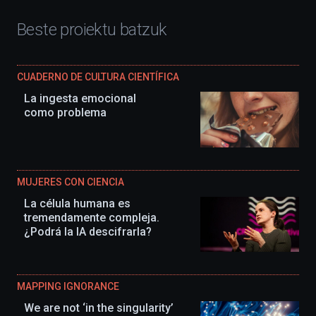
Beste proiektu batzuk
CUADERNO DE CULTURA CIENTÍFICA
La ingesta emocional
como problema
MUJERES CON CIENCIA
La célula humana es
tremendamente compleja.
¿Podrá la IA descifrarla?
MAPPING IGNORANCE
We are not ‘in the singularity’