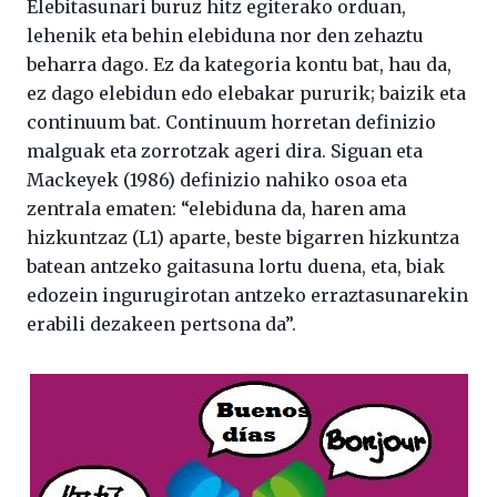
Elebitasunari buruz hitz egiterako orduan,
lehenik eta behin elebiduna nor den zehaztu
beharra dago. Ez da kategoria kontu bat, hau da,
ez dago elebidun edo elebakar pururik; baizik eta
continuum bat. Continuum horretan definizio
malguak eta zorrotzak ageri dira. Siguan eta
Mackeyek (1986) definizio nahiko osoa eta
zentrala ematen: “elebiduna da, haren ama
hizkuntzaz (L1) aparte, beste bigarren hizkuntza
batean antzeko gaitasuna lortu duena, eta, biak
edozein ingurugirotan antzeko erraztasunarekin
erabili dezakeen pertsona da”.