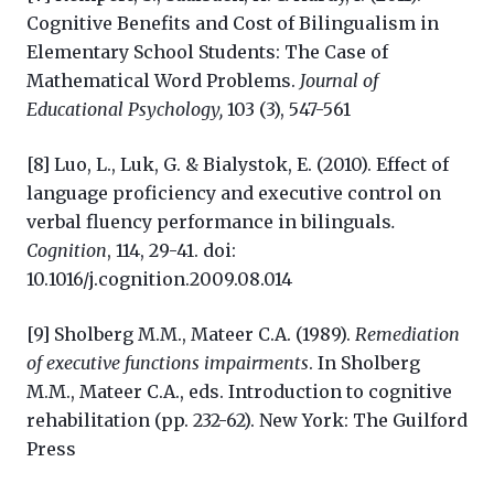
Cognitive Benefits and Cost of Bilingualism in
Elementary School Students: The Case of
Mathematical Word Problems.
Journal of
Educational Psychology,
103 (3), 547-561
[8] Luo, L., Luk, G. & Bialystok, E. (2010). Effect of
language proficiency and executive control on
verbal fluency performance in bilinguals
.
Cognition
, 114, 29-41. doi:
10.1016/j.cognition.2009.08.014
[9] Sholberg M.M., Mateer C.A. (1989).
Remediation
of executive functions impairments
. In Sholberg
M.M., Mateer C.A., eds. Introduction to cognitive
rehabilitation (pp. 232-62). New York: The Guilford
Press