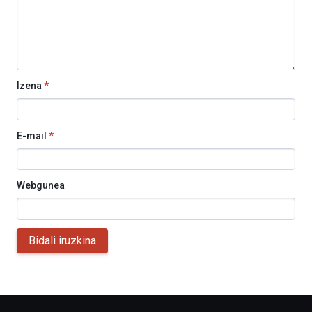
Izena
*
E-mail
*
Webgunea
Bidali iruzkina