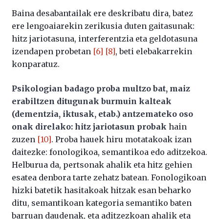
Baina desabantailak ere deskribatu dira, batez
ere lengoaiarekin zerikusia duten gaitasunak:
hitz jariotasuna, interferentzia eta geldotasuna
izendapen probetan
[6]
[8]
, beti elebakarrekin
konparatuz.
Psikologian badago proba multzo bat, maiz
erabiltzen ditugunak burmuin kalteak
(dementzia, iktusak, etab.) antzemateko oso
onak direlako:
hitz jariotasun probak
hain
zuzen
[10]
. Proba hauek hiru motatakoak izan
daitezke: fonologikoa, semantikoa edo aditzekoa.
Helburua da, pertsonak ahalik eta hitz gehien
esatea denbora tarte zehatz batean. Fonologikoan
hizki batetik hasitakoak hitzak esan beharko
ditu, semantikoan kategoria semantiko baten
barruan daudenak, eta aditzezkoan ahalik eta