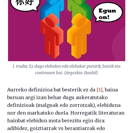
1. irudia: Ez dago elebidun edo elebakar pururik; baizik eta
continuum bat. (Argazkia: Ikasbil)
Aurreko definizioa bat besterik ez da
[1]
, baina
buruan argi izan behar dugu aukeratutako
definizioak (malguak edo zorrotzak), elebiduna
nor den markatuko duela. Horregatik literaturan
hainbat elebidun mota berezitu egin dira:
adibidez, goiztiarrak vs berantiarrak edo