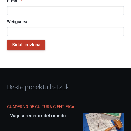
E-mail
*
Webgunea
Bidali iruzkina
Beste proiektu batzuk
CUADERNO DE CULTURA CIENTÍFICA
Viaje alrededor del mundo