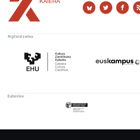
Kaiera
Argitaratzailea:
Kultura
Euskampus
Zientifikoko
Fundazioa
Katedra
Babeslea:
Eusko
Jaurlaritza
-
Lehendakaritza