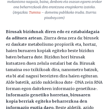
mekanismo nagusia, baina, denbora eta osasun egoera orokor
ona beharrezkoak dira erantzuna eraginkorra izateko.
(Argazkia:
Tumisu
– domeinu publikoko irudia. Iturria:
pixabay.com)
Birusak bizidunak diren edo ez eztabaidagaia
da adituen artean.
Ziurra dena zera da: birusek
ez daukate metabolismo propiorik eta, hortaz,
haien buruaren kopiak egiteko beste bizidun
baten beharra dute. Bizidun hori birusak
kutsatzen duen zelula ostalari bat da. Birusak
tamaina oso txikikoak dira, nanometro batzuk,
eta bi atal nagusi bereizten dira haien egituran.
Alde batetik, azido nukleikoa dute -DNA zein RNA
forman egon daitekeen informazio genetikoa-.
Informazio genetiko horretan, birusaren
kopia berriak egiteko beharrezkoa den
informazio guztia dago.
Beste aldetik, azido