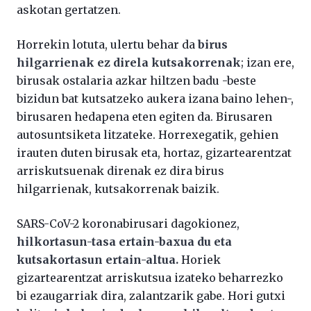
askotan gertatzen.
Horrekin lotuta, ulertu behar da
birus
hilgarrienak ez direla kutsakorrenak
; izan ere,
birusak ostalaria azkar hiltzen badu -beste
bizidun bat kutsatzeko aukera izana baino lehen-,
birusaren hedapena eten egiten da. Birusaren
autosuntsiketa litzateke. Horrexegatik, gehien
irauten duten birusak eta, hortaz, gizartearentzat
arriskutsuenak direnak ez dira birus
hilgarrienak, kutsakorrenak baizik.
SARS-CoV-2 koronabirusari dagokionez,
hilkortasun-tasa ertain-baxua du eta
kutsakortasun ertain-altua.
Horiek
gizartearentzat arriskutsua izateko beharrezko
bi ezaugarriak dira, zalantzarik gabe. Hori gutxi