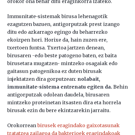
orokor ona behar ditu eraginkorra izateko.
Immunitate-sistemak birusa lehenagotik
ezagutzen bazuen, antigorputzak prest izango
ditu edo azkarrago egingo du beharrezko
ekoizpen hori. Horixe da, hain zuzen ere,
txertoen funtsa. Txertoa jartzen denean,
birusaren -edo beste patogeno baten, ez baita
birusetara mugatzen- mintzeko osagaiak edo
gaitasun patogenikoa ez duten birusak
injektatzen dira gorputzean:
nolabait,
immunitate-sistema entrenatu egiten da.
Behin
antigorputzak odolean daudela, birusaren
mintzeko proteinetan itsasten dira eta horrela
birusak ezin du bere ekintzarekin jarraitu.
Orokorrean
birusek eragindako gaixotasunak
tratatzea zailagoa da bakterioek eragindakoak