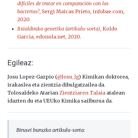
difíciles de tratar en comparación con las
bacterias?
, Sergi Maicas Prieto, infobae.com,
2020.
Itxialdirako genetika (artikulu-sorta)
, Koldo
Garcia, edonola.net, 2020.
Egileaz:
Josu Lopez-Gazpio (
@Josu_lg
) Kimikan doktorea,
irakaslea eta zientzia dibulgatzailea da.
Tolosaldeko Atarian
Zientziaren Talaia
atalean
idazten du eta UEUko Kimika sailburua da.
Birusei buruzko artikulu-sorta: