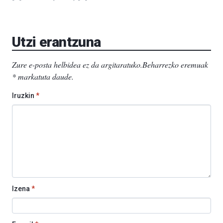
Utzi erantzuna
Zure e-posta helbidea ez da argitaratuko.
Beharrezko eremuak
*
markatuta daude
.
Iruzkin
*
Izena
*