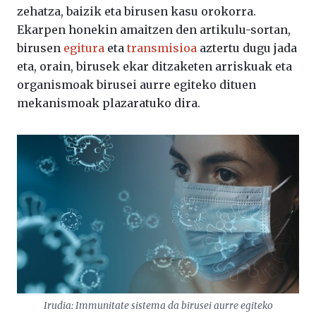
zehatza, baizik eta birusen kasu orokorra.
Ekarpen honekin amaitzen den artikulu-sortan,
birusen
egitura
eta
transmisioa
aztertu dugu jada
eta, orain, birusek ekar ditzaketen arriskuak eta
organismoak birusei aurre egiteko dituen
mekanismoak plazaratuko dira.
Irudia: Immunitate sistema da birusei aurre egiteko