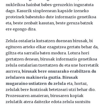
nukleikoa hainbat babes-geruzekin inguratuta
dago. Kasurik sinpleenean kapside izeneko
proteinek babestuko dute informazio genetikoa
eta, beste zenbait kasutan, beste geruza batzuk
ere egongo dira.
Zelula ostalaria kutsatzen duenean birusak, bi
egituren arteko elkar ezagutzea gertatu behar da,
giltza eta sarraila baten modura. Lotura hori
gertatzen denean, birusak informazio genetikoa
zelula ostalarian txertatzen du eta une horretatik
aurrera,
birusak bere onurarako erabiltzen du
zelularen makineria guztia. Birusak
mugaraino ustiatzen du zelula
eta, hortaz,
zelulak bere funtzioak betetzeari utzi behar dio.
Prozesuaren amaieran, birusaren kopiak
zelulatik atera daitezke edota zelula suntsitu