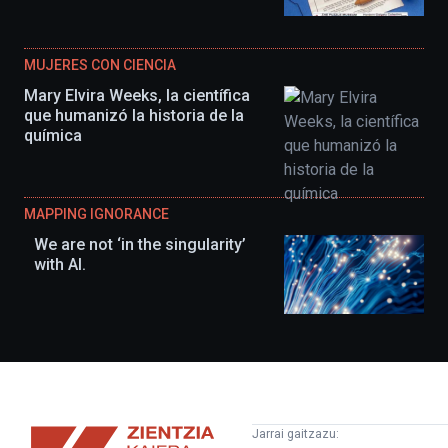
MUJERES CON CIENCIA
Mary Elvira Weeks, la científica
que humanizó la historia de la
química
MAPPING IGNORANCE
We are not ‘in the singularity’
with AI.
Zientzia
Jarrai gaitzazu: