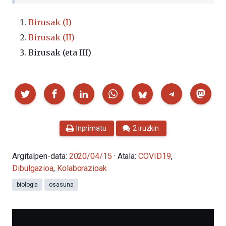
Birusak (I)
Birusak (II)
Birusak (eta III)
Partekatu
Inprimatu
2 iruzkin
Argitalpen-data:
2020/04/15
· Atala:
COVID19
,
Dibulgazioa
,
Kolaborazioak
biologia
osasuna