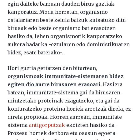
egin daiteke barruan dauden birus guztiak
kanporatuz. Modu horretan, organismo
ostalariaren beste zelula batzuk kutsatuko ditu
birusak edo beste organismo bat erasotzen
hasiko da, lehen organismotik kanporatzeko
aukera badauka -eztularen edo doministikuaren
bidez, esate baterako-.
Hori guztia gertatzen den bitartean,
organismoak immunitate-sistemaren bidez
egiten dio aurre birusaren erasoari.
Hasiera
batean, immunitate-sistema gai da birusaren
mintzetako proteinak ezagutzeko, eta gai da
konturatzeko proteina horiek arrotzak direla, ez
direla propioak. Horren aurrean, immunitate-
sistema
antigorputzak
ekoizten hasiko da.
Prozesu horrek denbora eta osasun egoera