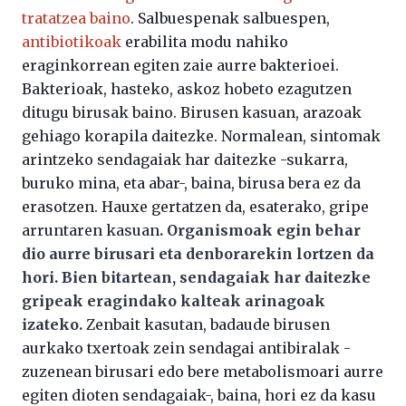
tratatzea baino
. Salbuespenak salbuespen,
antibiotikoak
erabilita modu nahiko
eraginkorrean egiten zaie aurre bakterioei.
Bakterioak, hasteko, askoz hobeto ezagutzen
ditugu birusak baino. Birusen kasuan, arazoak
gehiago korapila daitezke. Normalean, sintomak
arintzeko sendagaiak har daitezke -sukarra,
buruko mina, eta abar-, baina, birusa bera ez da
erasotzen. Hauxe gertatzen da, esaterako, gripe
arruntaren kasuan
. Organismoak egin behar
dio aurre birusari eta denborarekin lortzen da
hori. Bien bitartean, sendagaiak har daitezke
gripeak eragindako kalteak arinagoak
izateko.
Zenbait kasutan, badaude birusen
aurkako txertoak zein sendagai antibiralak -
zuzenean birusari edo bere metabolismoari aurre
egiten dioten sendagaiak-, baina, hori ez da kasu