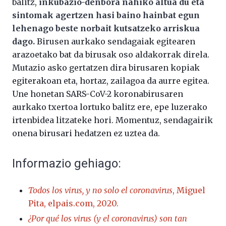
balitz,
inkubazio-denbora nahiko altua du eta
sintomak agertzen hasi baino hainbat egun
lehenago beste norbait kutsatzeko arriskua
dago.
Birusen aurkako sendagaiak egitearen
arazoetako bat da birusak oso aldakorrak direla.
Mutazio asko gertatzen dira birusaren kopiak
egiterakoan eta, hortaz, zailagoa da aurre egitea.
Une honetan SARS-CoV-2 koronabirusaren
aurkako txertoa lortuko balitz ere, epe luzerako
irtenbidea litzateke hori. Momentuz, sendagairik
onena birusari hedatzen ez uztea da.
Informazio gehiago:
Todos los virus, y no solo el coronavirus
, Miguel
Pita, elpais.com, 2020.
¿Por qué los virus (y el coronavirus) son tan