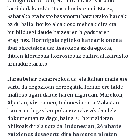
zailagoa da lortzen, eta hura erauzteak kalte
larriak dakarzkie itsas ekosistemei. Eta ez,
Saharako eta beste basamortu batzuetako hareak
ez du balio; horko aleak oso meheak dira eta
biribilduegi daude haizearen higaduraren
eraginez.
Hormigoia egiteko harearik onena
ibai oheetakoa da
; itsasokoa ez da egokia,
dituen kloruroak korrosiboak baitira altzairuzko
armaduretarako.
Harea behar-beharrezkoa da, eta Italian mafia ere
sartu da negozioan horregatik. Indian ere talde
mafioso ugari daude haren inguruan. Marokon,
Aljerian, Vietnamen, Indonesian eta Malasian
harearen legez kanpoko erauzketak daudela
dokumentatuta dago, baina 70 herrialdetan
ohikoak direla uste da.
Indonesian, 24 uharte
gutxienez desagertu dira harearen piraten