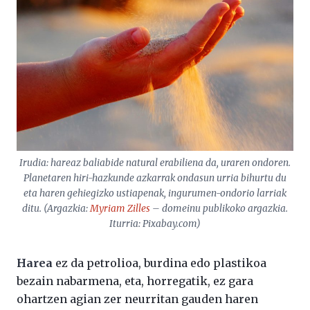
Irudia: hareaz baliabide natural erabiliena da, uraren ondoren.
Planetaren hiri-hazkunde azkarrak ondasun urria bihurtu du
eta haren gehiegizko ustiapenak, ingurumen-ondorio larriak
ditu. (Argazkia:
Myriam Zilles
– domeinu publikoko argazkia.
Iturria: Pixabay.com
)
Harea
ez da petrolioa, burdina edo plastikoa
bezain nabarmena, eta, horregatik, ez gara
ohartzen agian zer neurritan gauden haren