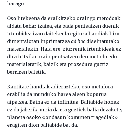
harago.
Oso litekeena da eraikitzeko oraingo metodoak
aldatu behar izatea, eta bada pentsatzen duenik
irtenbidea izan daitekeela egitura handiak hiru
dimentsiotan inprimatzea
ad hoc
diseinatutako
materialekin. Hala ere, ziurrenik irtenbideak ez
dira iritsiko orain pentsatzen den metodo edo
materialetatik, baizik eta prozedura guztiz
berriren batetik.
Kantitate handiak adierazteko, oso metafora
erabilia da munduko harea aleen kopurua
aipatzea. Baina ez da infinitua. Baliabide honek
ez du jaberik, urria da eta guztiek balia dezakete;
planeta osoko «ondasun komunen tragediak»
eragiten dion baliabide bat da.