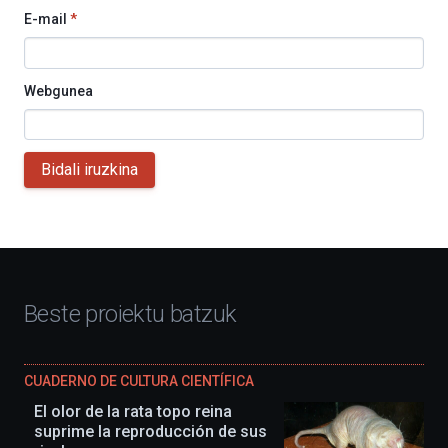
E-mail
*
Webgunea
Bidali iruzkina
Beste proiektu batzuk
CUADERNO DE CULTURA CIENTÍFICA
El olor de la rata topo reina
suprime la reproducción de sus