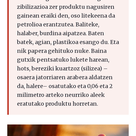
zibilizazioa zer produktu nagusiren
gainean eraiki den, oso litekeena da
petrolioa erantzutea. Baliteke,
halaber, burdina aipatzea. Baten
batek, agian, plastikoa esango du. Eta
nik papera gehituko nuke. Baina
gutxik pentsatuko lukete harean,
hots, bereziki kuartzoz (silizea) –
osaera jatorriaren arabera aldatzen
da, halere– osatutako eta 0,06 eta 2
milimetro arteko neurriko aleek
eratutako produktu horretan.