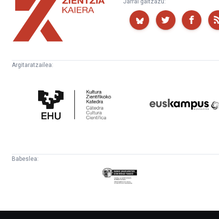
Jarrai gaitzazu:
Kaiera
Argitaratzailea:
Kultura
Euskampus
Zientifikoko
Fundazioa
Katedra
Babeslea:
Eusko
Jaurlaritza
-
Lehendakaritza