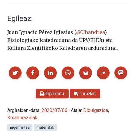
Egileaz:
Juan Ignacio Pérez Iglesias (
@Uhandrea
)
Fisiologiako katedraduna da UPV/EHUn eta
Kultura Zientifikoko Katedraren arduraduna.
Partekatu
Inprimatu
1 iruzkin
Argitalpen-data:
2020/07/06
· Atala:
Dibulgazioa
,
Kolaborazioak
ingeniaritza
materialak