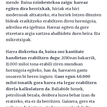
mende. Baina
ezinbestekoa zaigu
:
hareaz
egiten dira herrixkak
, hiriak eta hiri
modernoak altxatzeko, eta horiek lotzen dituzten
bideak eraikitzeko erabiltzen diren hormigoia,
adreilua eta igeltsua. Hareaz egiten da gure
etxeetara argia sartzea ahalbidetu duen beira. Eta
mikrotxipak.
Harea
diskretua da, baina oso kantitate
handietan erabiltzen dugu
: 2010ean bakarrik,
11.000 miloi tona erabili ziren munduan
hormigoia egiteko, hau da, harearen gastu
osoaren bi heren inguru.
Gaur egun 40.000
miloi tonatik gora harea eta legar erabiltzen
direla kalkulatzen da
. Baliabide honek,
petrolioak bezala, denbora luzea behar izan du
eratzeko, eta ez da berritzen. Gainera, gero eta