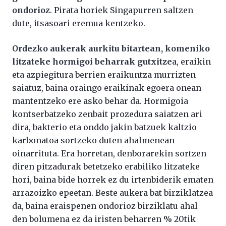
ondorioz
. Pirata horiek Singapurren saltzen
dute, itsasoari eremua kentzeko.
Ordezko aukerak aurkitu bitartean, komeniko
litzateke hormigoi beharrak gutxitze
a, eraikin
eta azpiegitura berrien eraikuntza murrizten
saiatuz, baina oraingo eraikinak egoera onean
mantentzeko ere asko behar da. Hormigoia
kontserbatzeko zenbait prozedura saiatzen ari
dira, bakterio eta onddo jakin batzuek kaltzio
karbonatoa sortzeko duten ahalmenean
oinarrituta. Era horretan, denborarekin sortzen
diren pitzadurak betetzeko erabiliko litzateke
hori, baina bide horrek ez du irtenbiderik ematen
arrazoizko epeetan. Beste aukera bat birziklatzea
da, baina eraispenen ondorioz birziklatu ahal
den bolumena ez da iristen beharren % 20tik