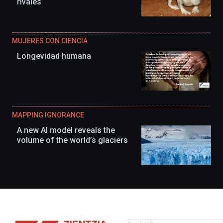
rivales
MUJERES CON CIENCIA
Longevidad humana
MAPPING IGNORANCE
A new AI model reveals the
volume of the world’s glaciers
Zientzia