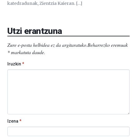
katedradunak, Zientzia Kaieran. […]
Utzi erantzuna
Zure e-posta helbidea ez da argitaratuko.
Beharrezko eremuak
*
markatuta daude
.
Iruzkin
*
Izena
*