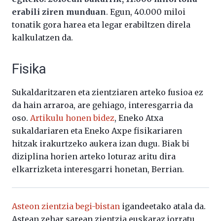
erabili ziren munduan
. Egun, 40.000 miloi
tonatik gora harea eta legar erabiltzen direla
kalkulatzen da.
Fisika
Sukaldaritzaren eta zientziaren arteko fusioa ez
da hain arraroa, are gehiago, interesgarria da
oso.
Artikulu honen bidez
, Eneko Atxa
sukaldariaren eta Eneko Axpe fisikariaren
hitzak irakurtzeko aukera izan dugu. Biak bi
diziplina horien arteko loturaz aritu dira
elkarrizketa interesgarri honetan, Berrian.
Asteon zientzia begi-bistan
igandeetako atala da.
Astean zehar sarean zientzia euskaraz jorratu