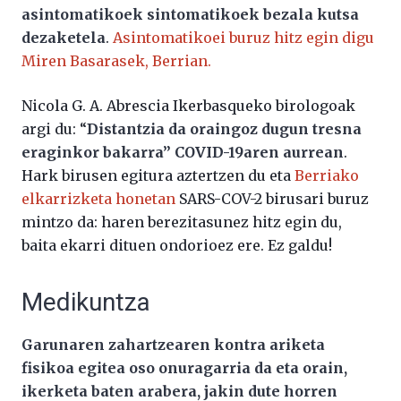
asintomatikoek sintomatikoek bezala kutsa
dezaketela
.
Asintomatikoei buruz hitz egin digu
Miren Basarasek, Berrian.
Nicola G. A. Abrescia Ikerbasqueko birologoak
argi du: “
Distantzia da oraingoz dugun tresna
eraginkor bakarra” COVID-19aren aurrean
.
Hark birusen egitura aztertzen du eta
Berriako
elkarrizketa honetan
SARS-COV-2 birusari buruz
mintzo da: haren berezitasunez hitz egin du,
baita ekarri dituen ondorioez ere. Ez galdu!
Medikuntza
Garunaren zahartzearen kontra ariketa
fisikoa egitea oso onuragarria da eta orain,
ikerketa baten arabera, jakin dute horren