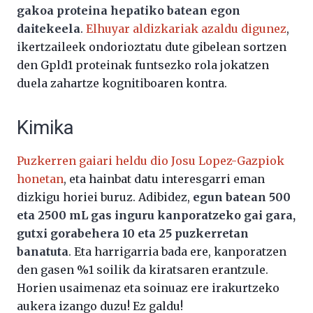
gakoa proteina hepatiko batean egon
daitekeela
.
Elhuyar aldizkariak azaldu digunez
,
ikertzaileek ondorioztatu dute gibelean sortzen
den Gpld1 proteinak funtsezko rola jokatzen
duela zahartze kognitiboaren kontra.
Kimika
Puzkerren gaiari heldu dio Josu Lopez-Gazpiok
honetan
, eta hainbat datu interesgarri eman
dizkigu horiei buruz. Adibidez,
egun batean 500
eta 2500 mL gas inguru kanporatzeko gai gara,
gutxi gorabehera 10 eta 25 puzkerretan
banatuta
. Eta harrigarria bada ere, kanporatzen
den gasen %1 soilik da kiratsaren erantzule.
Horien usaimenaz eta soinuaz ere irakurtzeko
aukera izango duzu! Ez galdu!