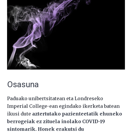
Osasuna
Paduako unibertsitatean eta Londreseko
Imperial College-ean egindako ikerketa batean
ikusi dute
aztertutako pazienteetatik ehuneko
berrogeiak ez zituela inolako COVID-19
sintomarik. Honek erakutsi du