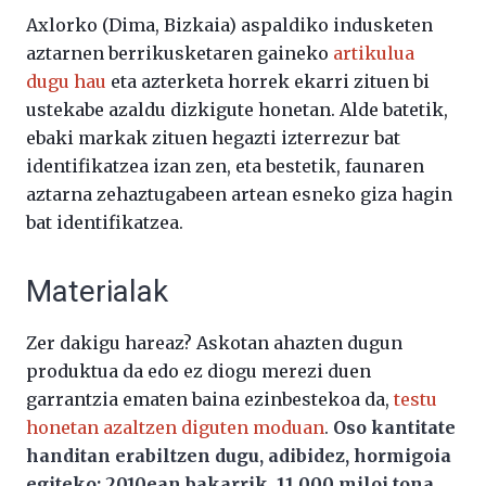
Axlorko (Dima, Bizkaia) aspaldiko indusketen
aztarnen berrikusketaren gaineko
artikulua
dugu hau
eta azterketa horrek ekarri zituen bi
ustekabe azaldu dizkigute honetan. Alde batetik,
ebaki markak zituen hegazti izterrezur bat
identifikatzea izan zen, eta bestetik, faunaren
aztarna zehaztugabeen artean esneko giza hagin
bat identifikatzea.
Materialak
Zer dakigu hareaz? Askotan ahazten dugun
produktua da edo ez diogu merezi duen
garrantzia ematen baina ezinbestekoa da,
testu
honetan azaltzen diguten moduan
.
Oso kantitate
handitan erabiltzen dugu, adibidez, hormigoia
egiteko: 2010ean bakarrik, 11.000 miloi tona