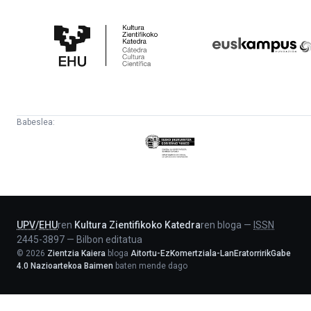
Kultura
Euskampus
Zientifikoko
Fundazioa
Katedra
Babeslea:
Eusko
Jaurlaritza
-
Lehendakaritza
UPV
/
EHU
ren
Kultura Zientifikoko Katedra
ren bloga
—
ISSN
2445-3897
—
Bilbon editatua
©
2026
Zientzia Kaiera
bloga
Aitortu-EzKomertziala-LanEratorririkGabe
4.0 Nazioartekoa Baimen
baten mende dago