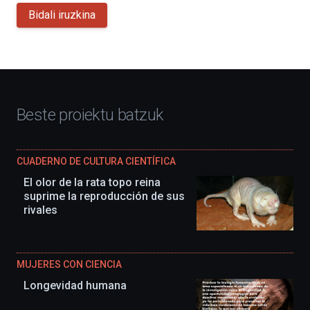
Bidali iruzkina
Beste proiektu batzuk
CUADERNO DE CULTURA CIENTÍFICA
El olor de la rata topo reina
suprime la reproducción de sus
rivales
MUJERES CON CIENCIA
Longevidad humana