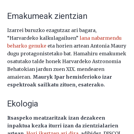
Emakumeak zientzian
Izarrei buruzko ezagutzaz ari bagara,
“Harvardeko kalkulagailuen”
lana nabarmendu
beharko genuke
eta horien artean Antonia Maury
dugu protagonistetako bat. Hamahiru emakumek
osatutako talde honek Harvardeko Astronomia
Behatokian jardun zuen XIX. mendearen
amaieran.
Mauryk Ipar hemisferioko izar
espektroak sailkatu zituen, esaterako.
Ekologia
Itsaspeko meatzaritzak izan dezakeen
inpaktua kezka iturri izan da zientzialarien
artean
.
Hori ikertzen ari dira
, adibidez, DISCOL