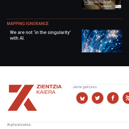
MAPPING IGNORANCE
We are not ‘in the singularity’
with AI.
Zientzia
Jarrai gaitzazu:
Kaiera
Argitaratzailea: