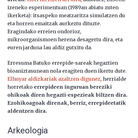
izeneko esperimentuan (1989an abiatu zuten
ikerketa): itsaspeko meatzaritza simulatzen du
eta horren emaitzak aurkeztu dituzte.
Eragindako erreien ondorioz,
mikroorganismoen herena desagertu dira, eta
euren jarduna lau aldiz gutxitu da.
Erresuma Batuko errepide-sareak hegaztien
bioaniztasunean nola eragiten duen ikertu dute.
Elhuyar aldizkariak azaltzen digunez
, herrialde
horretako
errepideen inguruan bereziki
ohikoak diren hegazti-espezieak biltzen dira.
Ezohikoagoak direnak, berriz, errepideetatik
aldentzen dira.
Arkeologia