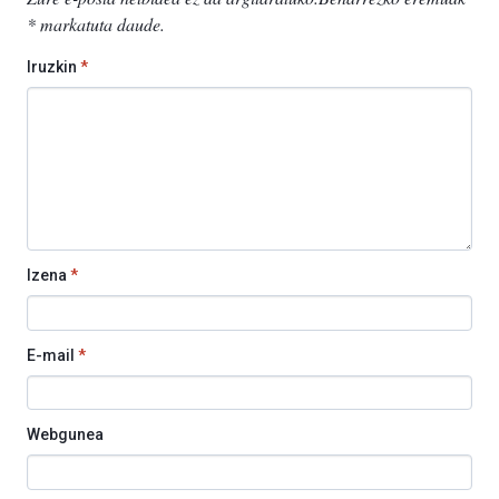
*
markatuta daude
.
Iruzkin
*
Izena
*
E-mail
*
Webgunea