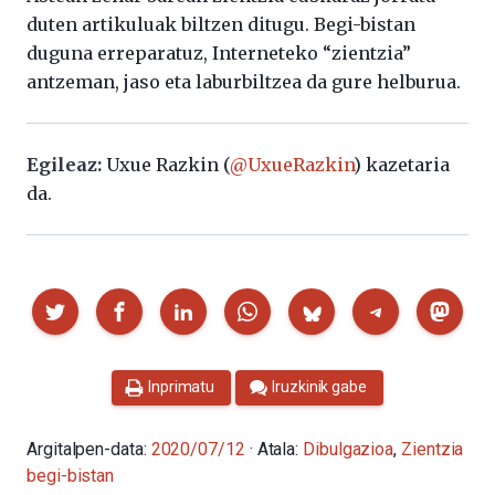
duten artikuluak biltzen ditugu. Begi-bistan
duguna erreparatuz, Interneteko “zientzia”
antzeman, jaso eta laburbiltzea da gure helburua.
Egileaz:
Uxue Razkin (
@UxueRazkin
) kazetaria
da.
Partekatu
Inprimatu
Iruzkinik gabe
Argitalpen-data:
2020/07/12
· Atala:
Dibulgazioa
,
Zientzia
begi-bistan