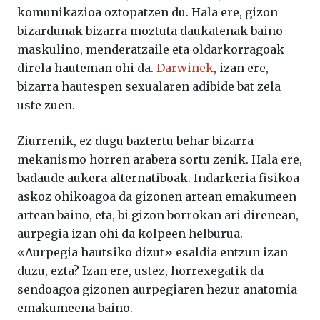
komunikazioa oztopatzen du. Hala ere, gizon
bizardunak bizarra moztuta daukatenak baino
maskulino, menderatzaile eta oldarkorragoak
direla hauteman ohi da.
Darwinek
, izan ere,
bizarra hautespen sexualaren adibide bat zela
uste zuen.
Ziurrenik, ez dugu baztertu behar bizarra
mekanismo horren arabera sortu zenik. Hala ere,
badaude aukera alternatiboak. Indarkeria fisikoa
askoz ohikoagoa da gizonen artean emakumeen
artean baino, eta, bi gizon borrokan ari direnean,
aurpegia izan ohi da kolpeen helburua.
«Aurpegia hautsiko dizut» esaldia entzun izan
duzu, ezta? Izan ere, ustez, horrexegatik da
sendoagoa gizonen aurpegiaren hezur anatomia
emakumeena baino.