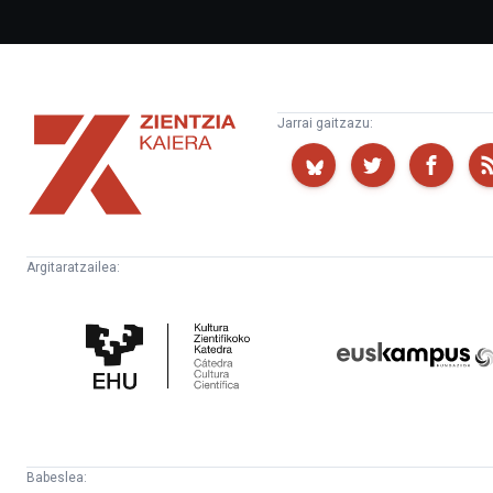
Zientzia
Jarrai gaitzazu:
Kaiera
Argitaratzailea:
Kultura
Euskampus
Zientifikoko
Fundazioa
Katedra
Babeslea: