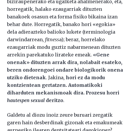
biziraupenerako eta ugalketa ahalmenerako, eta,
horregatik, halako ezaugarriak dituzten
banakoek osasun eta forma fisiko bikaina izan
behar dute. Horregatik, banako hori «egokia»
dela adierazteko balioko lukete (terminologia
darwindarrean,
fitness
a); beraz, horrelako
ezaugarriak modu guztiz nabarmenean dituzten
arrekin parekatuko lirateke emeak.
«Gene
onenak» dituzten arrak dira, nolabait esateko,
beren ondorengoei ondare biologikorik onena
utziko dietenak
. Jakina,
hori ez da modu
kontzientean gertatzen. Automatikoki
diharduten mekanismoak dira. Prozesu horri
hautespen sexual
deritzo
.
Galdetu al diozu inoiz zeure buruari zergatik
garen hain desberdinak gizonak eta emakumeak
aurpegiko ilearen dentsitateari dagokionez?