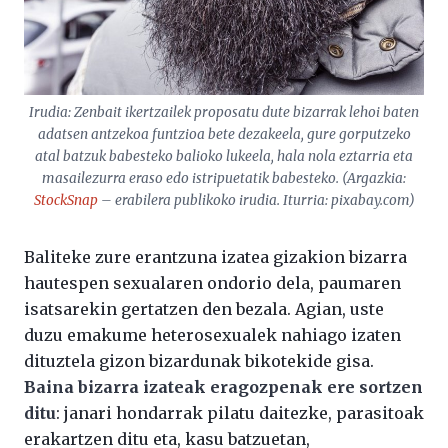
Irudia: Zenbait ikertzailek proposatu dute bizarrak lehoi baten
adatsen antzekoa funtzioa bete dezakeela, gure gorputzeko
atal batzuk babesteko balioko lukeela, hala nola eztarria eta
masailezurra eraso edo istripuetatik babesteko. (Argazkia:
StockSnap
– erabilera publikoko irudia. Iturria: pixabay.com)
Baliteke zure erantzuna izatea gizakion bizarra
hautespen sexualaren ondorio dela, paumaren
isatsarekin gertatzen den bezala. Agian, uste
duzu emakume heterosexualek nahiago izaten
dituztela gizon bizardunak bikotekide gisa.
Baina bizarra izateak eragozpenak ere sortzen
ditu
: janari hondarrak pilatu daitezke, parasitoak
erakartzen ditu eta, kasu batzuetan,