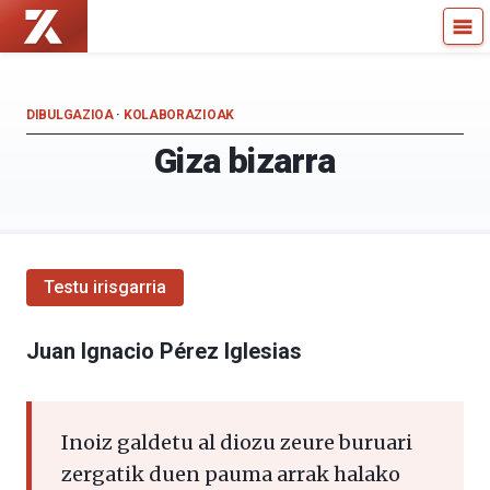
Zientzia
Kultura
Kaiera
Zientifikoko
—
Katedra
Kultura
DIBULGAZIOA
·
KOLABORAZIOAK
Zientifikoko
Giza bizarra
Katedra
Testu irisgarria
Juan Ignacio Pérez Iglesias
Inoiz galdetu al diozu zeure buruari
zergatik duen pauma arrak halako