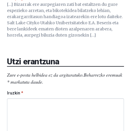
[…] Bizarrak ere aurpegiaren zati bat estaltzen du gure
espezieko arretan, eta bikotekidea bilatzeko lehian,
erakargarritasun handiagoa izatearekin ere lotu daiteke.
Salt Lake Cityko Utahko Unibertsitateko E.A. Beseris eta
bere lankideek ematen dioten azalpenaren arabera,
horrela, aurpegi biluzia duten gizonekin […]
Utzi erantzuna
Zure e-posta helbidea ez da argitaratuko.
Beharrezko eremuak
*
markatuta daude
.
Iruzkin
*