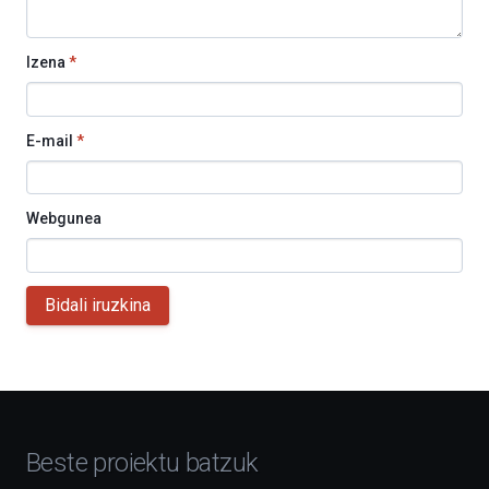
Izena
*
E-mail
*
Webgunea
Bidali iruzkina
Beste proiektu batzuk