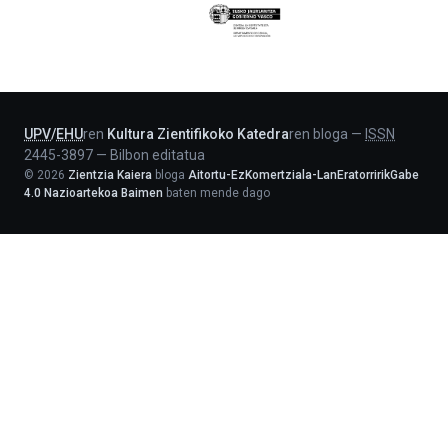
Eusko
Jaurlaritza
-
Lehendakaritza
UPV
/
EHU
ren
Kultura Zientifikoko Katedra
ren bloga
—
ISSN
2445-3897
—
Bilbon editatua
©
2026
Zientzia Kaiera
bloga
Aitortu-EzKomertziala-LanEratorririkGabe
4.0 Nazioartekoa Baimen
baten mende dago