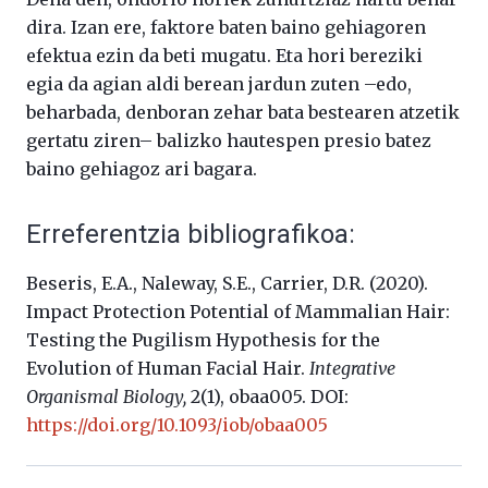
dira. Izan ere, faktore baten baino gehiagoren
efektua ezin da beti mugatu. Eta hori bereziki
egia da agian aldi berean jardun zuten –edo,
beharbada, denboran zehar bata bestearen atzetik
gertatu ziren– balizko hautespen presio batez
baino gehiagoz ari bagara.
Erreferentzia bibliografikoa:
Beseris, E.A., Naleway, S.E., Carrier, D.R. (2020).
Impact Protection Potential of Mammalian Hair:
Testing the Pugilism Hypothesis for the
Evolution of Human Facial Hair.
Integrative
Organismal Biology,
2(1), obaa005. DOI:
https://doi.org/10.1093/iob/obaa005