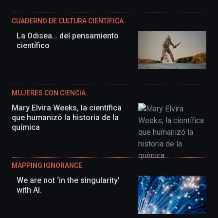
CUADERNO DE CULTURA CIENTÍFICA
La Odisea… del pensamiento
científico
MUJERES CON CIENCIA
Mary Elvira Weeks, la científica
que humanizó la historia de la
química
MAPPING IGNORANCE
We are not ‘in the singularity’
with AI.