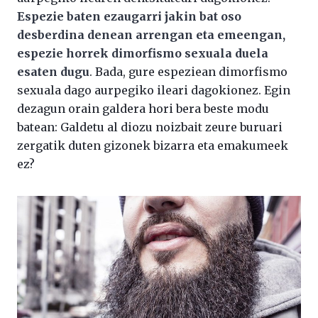
Espezie baten ezaugarri jakin bat oso
desberdina denean arrengan eta emeengan,
espezie horrek dimorfismo sexuala duela
esaten dugu
. Bada, gure espeziean dimorfismo
sexuala dago aurpegiko ileari dagokionez. Egin
dezagun orain galdera hori bera beste modu
batean: Galdetu al diozu noizbait zeure buruari
zergatik duten gizonek bizarra eta emakumeek
ez?