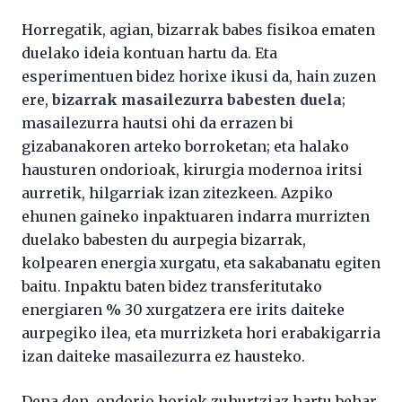
Horregatik, agian, bizarrak babes fisikoa ematen
duelako ideia kontuan hartu da. Eta
esperimentuen bidez horixe ikusi da, hain zuzen
ere,
bizarrak masailezurra babesten duela
;
masailezurra hautsi ohi da errazen bi
gizabanakoren arteko borroketan; eta halako
hausturen ondorioak, kirurgia modernoa iritsi
aurretik, hilgarriak izan zitezkeen. Azpiko
ehunen gaineko inpaktuaren indarra murrizten
duelako babesten du aurpegia bizarrak,
kolpearen energia xurgatu, eta sakabanatu egiten
baitu. Inpaktu baten bidez transferitutako
energiaren % 30 xurgatzera ere irits daiteke
aurpegiko ilea, eta murrizketa hori erabakigarria
izan daiteke masailezurra ez hausteko.
Dena den, ondorio horiek zuhurtziaz hartu behar