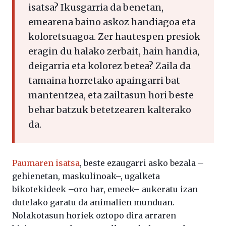
isatsa? Ikusgarria da benetan,
emearena baino askoz handiagoa eta
koloretsuagoa. Zer hautespen presiok
eragin du halako zerbait, hain handia,
deigarria eta kolorez betea? Zaila da
tamaina horretako apaingarri bat
mantentzea, eta zailtasun hori beste
behar batzuk betetzearen kalterako
da.
Paumaren isatsa
, beste ezaugarri asko bezala –
gehienetan, maskulinoak–, ugalketa
bikotekideek –oro har, emeek– aukeratu izan
dutelako garatu da animalien munduan.
Nolakotasun horiek oztopo dira arraren