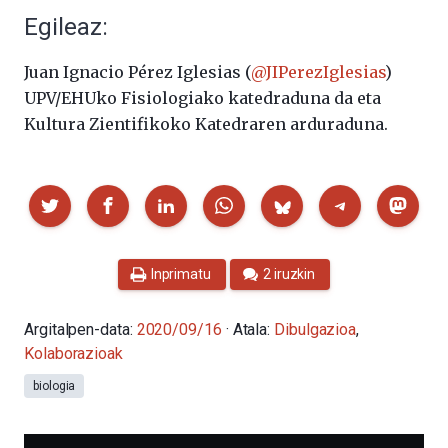
Egileaz:
Juan Ignacio Pérez Iglesias (
@JIPerezIglesias
)
UPV/EHUko Fisiologiako katedraduna da eta
Kultura Zientifikoko Katedraren arduraduna.
Partekatu
Inprimatu
2 iruzkin
Argitalpen-data:
2020/09/16
· Atala:
Dibulgazioa
,
Kolaborazioak
biologia