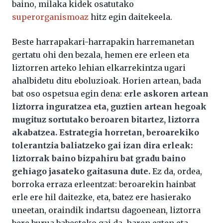
baino, milaka kidek osatutako
superorganismoaz
hitz egin daitekeela.
Beste harrapakari-harrapakin harremanetan
gertatu ohi den bezala, hemen ere erleen eta
liztorren arteko lehian elkarrekintza ugari
ahalbidetu ditu eboluzioak. Horien artean, bada
bat oso ospetsua egin dena:
erle askoren artean
liztorra inguratzea eta, guztien artean hegoak
mugituz sortutako beroaren bitartez, liztorra
akabatzea. Estrategia horretan, beroarekiko
tolerantzia baliatzeko gai izan dira erleak:
liztorrak baino bizpahiru bat gradu baino
gehiago jasateko gaitasuna dute.
Ez da, ordea,
borroka erraza erleentzat: beroarekin hainbat
erle ere hil daitezke, eta, batez ere hasierako
uneetan, oraindik indartsu dagoenean, liztorra
bere burua babesteko gai da, haren ezten eta