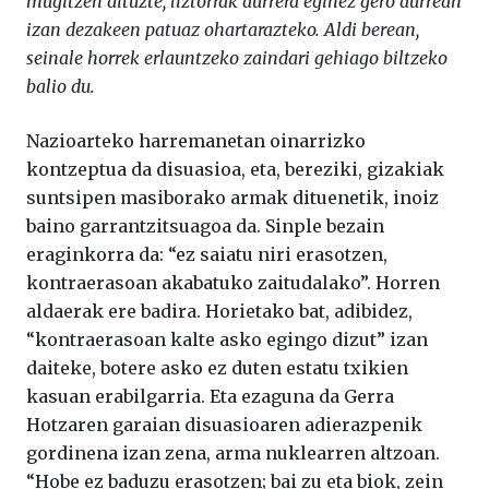
mugitzen dituzte, liztorrak aurrera eginez gero aurrean
izan dezakeen patuaz ohartarazteko. Aldi berean,
seinale horrek erlauntzeko zaindari gehiago biltzeko
balio du.
Nazioarteko harremanetan oinarrizko
kontzeptua da disuasioa, eta, bereziki, gizakiak
suntsipen masiborako armak dituenetik, inoiz
baino garrantzitsuagoa da. Sinple bezain
eraginkorra da: “ez saiatu niri erasotzen,
kontraerasoan akabatuko zaitudalako”. Horren
aldaerak ere badira. Horietako bat, adibidez,
“kontraerasoan kalte asko egingo dizut” izan
daiteke, botere asko ez duten estatu txikien
kasuan erabilgarria. Eta ezaguna da Gerra
Hotzaren garaian disuasioaren adierazpenik
gordinena izan zena, arma nuklearren altzoan.
“Hobe ez baduzu erasotzen; bai zu eta biok, zein