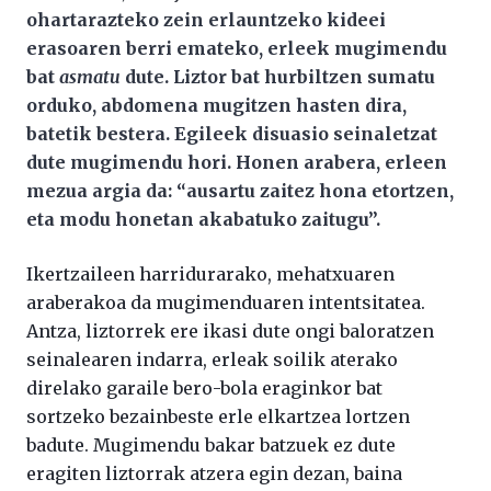
ohartarazteko zein erlauntzeko kideei
erasoaren berri emateko, erleek mugimendu
bat
asmatu
dute. Liztor bat hurbiltzen sumatu
orduko, abdomena mugitzen hasten dira,
batetik bestera. Egileek disuasio seinaletzat
dute mugimendu hori. Honen arabera, erleen
mezua argia da: “ausartu zaitez hona etortzen,
eta modu honetan akabatuko zaitugu”.
Ikertzaileen harridurarako, mehatxuaren
araberakoa da mugimenduaren intentsitatea.
Antza, liztorrek ere ikasi dute ongi baloratzen
seinalearen indarra, erleak soilik aterako
direlako garaile bero-bola eraginkor bat
sortzeko bezainbeste erle elkartzea lortzen
badute. Mugimendu bakar batzuek ez dute
eragiten liztorrak atzera egin dezan, baina