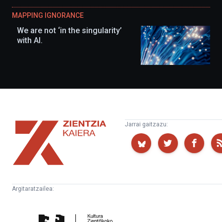
MAPPING IGNORANCE
We are not ‘in the singularity’
with AI.
Zientzia
Jarrai gaitzazu:
Kaiera
Argitaratzailea:
Kultura
Euskampus
Zientifikoko
Fundazioa