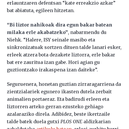
erlauntzaren defentsan “kate erreakzio azkar”
bat abiatuta, egileen hitzetan.
“Bi liztor nahikoak dira egun bakar batean
milaka erle akabatzeko”
, nabarmendu du
Niehk. “Halere, ISY seinale masibo eta
sinkronizatuak sortzen dituen talde lanari esker,
erleek atzera bota dezakete liztorra, erle bakar
bat ere zauritua izan gabe. Hori agian gu
guztiontzako irakaspena izan daiteke”.
Seguruenera, honetan guztian zirraragarriena da
zientzialariek egunero ikasten dutela zerbait
animalien portaeraz. Eta badirudi erleen eta
liztorren arteko gerran ezusteko gehiago
azalaraziko direla. Adibidez, beste ikertzaile
talde batek duela gutxi
PLOS ONE
aldizkarian
zabaldutako
artikulu batean
, erleei aurkitu berri