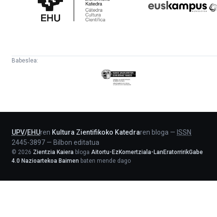
Katedra
Babeslea:
Eusko
Jaurlaritza
-
Lehendakaritza
UPV
/
EHU
ren
Kultura Zientifikoko Katedra
ren bloga
—
ISSN
2445-3897
—
Bilbon editatua
©
2026
Zientzia Kaiera
bloga
Aitortu-EzKomertziala-LanEratorririkGabe
4.0 Nazioartekoa Baimen
baten mende dago