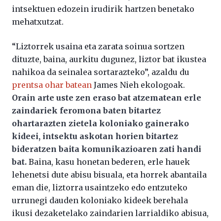
intsektuen edozein irudirik hartzen benetako
mehatxutzat.
“Liztorrek usaina eta zarata soinua sortzen
dituzte, baina, aurkitu dugunez, liztor bat ikustea
nahikoa da seinalea sortarazteko”, azaldu du
prentsa ohar batean
James Nieh ekologoak.
Orain arte uste zen eraso bat atzematean erle
zaindariek feromona baten bitartez
ohartarazten zietela koloniako gainerako
kideei, intsektu askotan horien bitartez
bideratzen baita komunikazioaren zati handi
bat.
Baina, kasu honetan bederen, erle hauek
lehenetsi dute abisu bisuala, eta horrek abantaila
eman die, liztorra usaintzeko edo entzuteko
urrunegi dauden koloniako kideek berehala
ikusi dezaketelako zaindarien larrialdiko abisua,