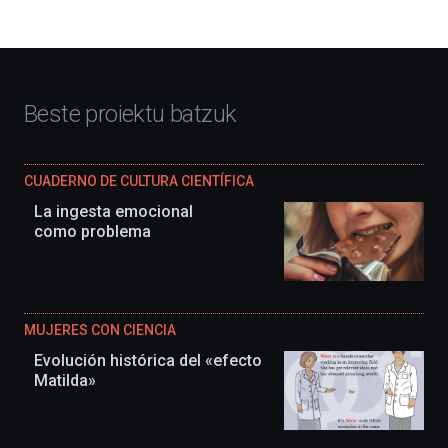
Beste proiektu batzuk
CUADERNO DE CULTURA CIENTÍFICA
La ingesta emocional
como problema
MUJERES CON CIENCIA
Evolución histórica del «efecto
Matilda»