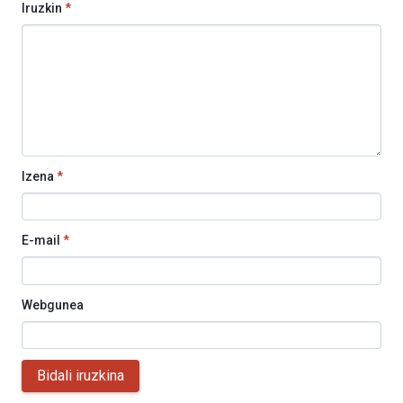
Iruzkin
*
Izena
*
E-mail
*
Webgunea
Bidali iruzkina