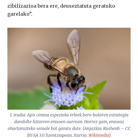
zibilizazioa bera ere, deuseztatuta geratuko
garelako”.
1. irudia:
Apis cerana
espezieko erleek bero-bolaren estrategia
darabilte liztorren erasoen aurrean. Horrez gain, erasoaz
ohartarazteko seinale bat garatu dute. (Argazkia: Rushenb – CC
BY-SA 3.0 lizentziapean. Iturria:
Wikimedia
)