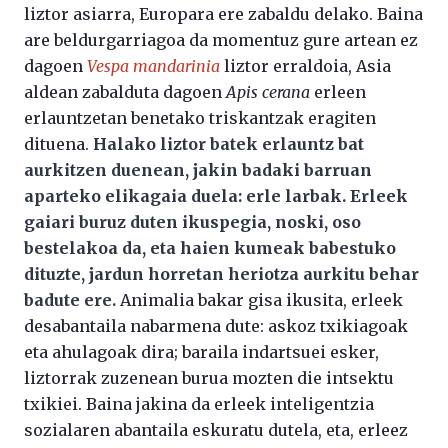
liztor asiarra, Europara ere zabaldu delako. Baina
are beldurgarriagoa da momentuz gure artean ez
dagoen
Vespa mandarinia
liztor erraldoia, Asia
aldean zabalduta dagoen
Apis cerana
erleen
erlauntzetan benetako triskantzak eragiten
dituena.
Halako liztor batek erlauntz bat
aurkitzen duenean, jakin badaki barruan
aparteko elikagaia duela: erle larbak. Erleek
gaiari buruz duten ikuspegia, noski, oso
bestelakoa da, eta haien kumeak babestuko
dituzte, jardun horretan heriotza aurkitu behar
badute ere.
Animalia bakar gisa ikusita, erleek
desabantaila nabarmena dute: askoz txikiagoak
eta ahulagoak dira; baraila indartsuei esker,
liztorrak zuzenean burua mozten die intsektu
txikiei. Baina jakina da erleek inteligentzia
sozialaren abantaila eskuratu dutela, eta, erleez