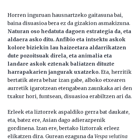
Horren inguruan hausnartzeko gaitasuna bai,
baina disuasioa bera ez da gizakion asmakizuna.
Naturan oso hedatuta dagoen estrategia da, eta
aldaera asko ditu. Anfibio eta intsektu askok
kolore biziekin lau haizeetara aldarrikatzen
dute pozoitsuak direla, eta animalia eta
landare askok eztenak baliatzen dituzte
harrapakarien jangurak uxatzeko.
Eta, herritik
bertatik atera behar izan gabe, alboko etxearen
aurretik igarotzean etengabean zaunkaka ari den
txakur hori, funtsean, disuasioa erabiltzen ari da.
Erleek eta liztorrek aspaldiko gerra bat daukate,
eta, batez ere, Asian dago adierazpenik
gordinena. Izan ere, bertako liztorrak erleez
elikatzen dira. Gurean ezaguna da
Vespa velutina