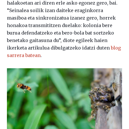
halakoetan ari diren erle asko egonez gero, bai.
“Seinalea soilik izan daiteke eraginkorra
masiboa eta sinkronizatua izanez gero, horrek
honakoa transmititzen duelako: kolonia bere
burua defendatzeko eta bero-bola bat sortzeko
benetako gaitasuna du”, diote egileek haien
ikerketa artikulua dibulgatzeko idatzi duten
blog
sarrera batean
.