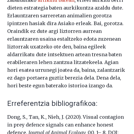
dieten estrategia baten aurkikuntza azaldu dute.
Erlauntzaren sarreretan animalien gorotza
ipintzen hasiak dira Asiako erleak. Bai, gorotza.
Oraindik ez dute argi liztorren aurrean
erlauntzaren usaina estaltzeko edota zuzenean
liztorrak uxatzeko ote den, baina egileek
aldarrikatu dute intsektuen artean tresna baten
erabileraren lehen zantzua litzatekeela. Agian
hori esatea urrunegi joatea da, baina, zalantzarik
ez dago portaera guztiz berezia dela. Dena dela,
hori beste egun baterako istorioa izango da.
Erreferentzia bibliografikoa:
Dong, S., Tan, K., Nieh, J. (2020). Visual contagion
in prey defence signals can enhance honest
defence.
Journal of Animal Ecology,
00, 1– 8. DOI: