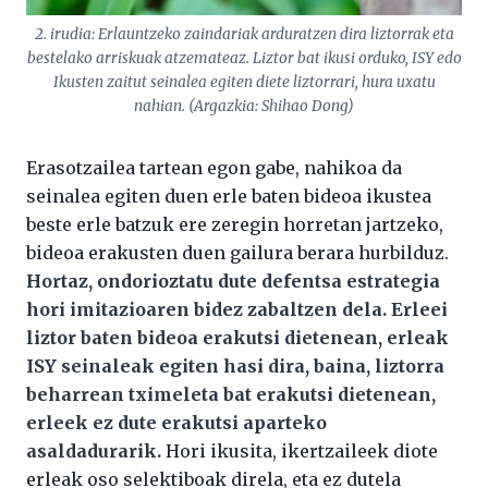
2. irudia: Erlauntzeko zaindariak arduratzen dira liztorrak eta
bestelako arriskuak atzemateaz. Liztor bat ikusi orduko, ISY edo
Ikusten zaitut
seinalea egiten diete liztorrari, hura uxatu
nahian. (Argazkia: Shihao Dong)
Erasotzailea tartean egon gabe, nahikoa da
seinalea egiten duen erle baten bideoa ikustea
beste erle batzuk ere zeregin horretan jartzeko,
bideoa erakusten duen gailura berara hurbilduz.
Hortaz, ondorioztatu dute defentsa estrategia
hori imitazioaren bidez zabaltzen dela. Erleei
liztor baten bideoa erakutsi dietenean, erleak
ISY seinaleak egiten hasi dira, baina, liztorra
beharrean tximeleta bat erakutsi dietenean,
erleek ez dute erakutsi aparteko
asaldadurarik.
Hori ikusita, ikertzaileek diote
erleak oso selektiboak direla, eta ez dutela