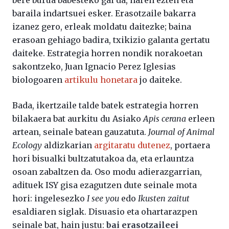
baraila indartsuei esker. Erasotzaile bakarra
izanez gero, erleak moldatu daitezke; baina
erasoan gehiago badira, txikizio galanta gertatu
daiteke. Estrategia horren nondik norakoetan
sakontzeko, Juan Ignacio Perez Iglesias
biologoaren
artikulu honetara
jo daiteke.
Bada, ikertzaile talde batek estrategia horren
bilakaera bat aurkitu du Asiako
Apis cerana
erleen
artean, seinale batean gauzatuta.
Journal of Animal
Ecology
aldizkarian
argitaratu dutenez
, portaera
hori bisualki bultzatutakoa da, eta erlauntza
osoan zabaltzen da. Oso modu adierazgarrian,
adituek ISY gisa ezagutzen dute seinale mota
hori: ingelesezko
I see you
edo
Ikusten zaitut
esaldiaren siglak. Disuasio eta ohartarazpen
seinale bat, hain justu:
bai erasotzaileei