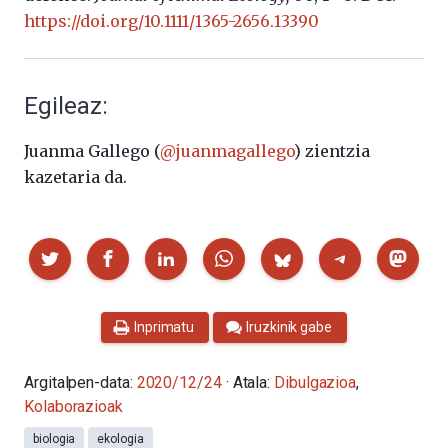
https://doi.org/10.1111/1365-2656.13390
Egileaz:
Juanma Gallego (
@juanmagallego
) zientzia
kazetaria da.
Partekatu
Inprimatu
Iruzkinik gabe
Argitalpen-data:
2020/12/24
· Atala:
Dibulgazioa
,
Kolaborazioak
biologia
ekologia